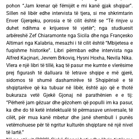
pohon “Jam krenar që fëmijët e mi kanë gjak shqipar”.
Sillen në libër edhe intervista të tjera, si me shkrimtarin
Enver Gjerqeku, porosia e të cilit është se “Të rinjve u
duhet ndihma e krijuesve të vjetër”; nga studiuesit
arbëreshë Zef Chiaramonte nga Sicila dhe nga Françesko
Altimari nga Kalabria, mesazhi i të cilit është “Mbijetesa e
fuqishme historike”. Libri përmban edhe intervista nga
Alfred Kaçinari, Jevrem Brkoviq, Hysni Hoxha, Nevila Nika.
Vlera e një libri të tillë, kaq të pasur me kumte e vlerësime
prej figurash të dalluara të letrave shqipe e më gjerë,
sidomos të shumë dashamirëve të Shqipërisë e të
shqiptarëve që ka tubuar në libër, është ajo që e thotë
bukuraza vetë Gjekë Gjonaj në parathënien e e tij:
“Përherë jam gëzuar dhe gëzohem që populli im ka pasur,
ka dhe do të ketë intelektualë të përmasave universale, të
cilët, për mua kanë mbetur dhe janë shembull i punës
vetëmohuese për të ngritur kulturën shqiptare në një nivel
të lartë.”