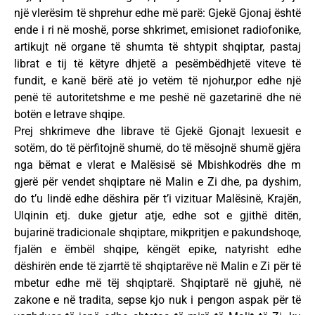
një vlerësim të shprehur edhe më parë: Gjekë Gjonaj është
ende i ri në moshë, porse shkrimet, emisionet radiofonike,
artikujt në organe të shumta të shtypit shqiptar, pastaj
librat e tij të këtyre dhjetë a pesëmbëdhjetë viteve të
fundit, e kanë bërë atë jo vetëm të njohur,por edhe një
penë të autoritetshme e me peshë në gazetarinë dhe në
botën e letrave shqipe.
Prej shkrimeve dhe librave të Gjekë Gjonajt lexuesit e
sotëm, do të përfitojnë shumë, do të mësojnë shumë gjëra
nga bëmat e vlerat e Malësisë së Mbishkodrës dhe m
gjerë për vendet shqiptare në Malin e Zi dhe, pa dyshim,
do t’u lindë edhe dëshira për t’i vizituar Malësinë, Krajën,
Ulqinin etj. duke gjetur atje, edhe sot e gjithë ditën,
bujarinë tradicionale shqiptare, mikpritjen e pakundshoqe,
fjalën e ëmbël shqipe, këngët epike, natyrisht edhe
dëshirën ende të zjarrtë të shqiptarëve në Malin e Zi për të
mbetur edhe më tëj shqiptarë. Shqiptarë në gjuhë, në
zakone e në tradita, sepse kjo nuk i pengon aspak për të