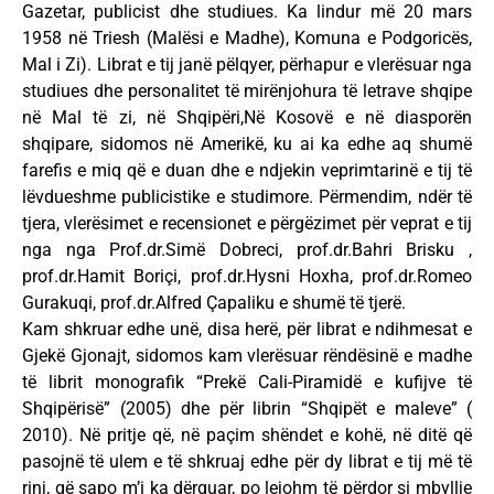
Gazetar, publicist dhe studiues. Ka lindur më 20 mars
1958 në Triesh (Malësi e Madhe), Komuna e Podgoricës,
Mal i Zi). Librat e tij janë pëlqyer, përhapur e vlerësuar nga
studiues dhe personalitet të mirënjohura të letrave shqipe
në Mal të zi, në Shqipëri,Në Kosovë e në diasporën
shqipare, sidomos në Amerikë, ku ai ka edhe aq shumë
farefis e miq që e duan dhe e ndjekin veprimtarinë e tij të
lëvdueshme publicistike e studimore. Përmendim, ndër të
tjera, vlerësimet e recensionet e përgëzimet për veprat e tij
nga nga Prof.dr.Simë Dobreci, prof.dr.Bahri Brisku ,
prof.dr.Hamit Boriçi, prof.dr.Hysni Hoxha, prof.dr.Romeo
Gurakuqi, prof.dr.Alfred Çapaliku e shumë të tjerë.
Kam shkruar edhe unë, disa herë, për librat e ndihmesat e
Gjekë Gjonajt, sidomos kam vlerësuar rëndësinë e madhe
të librit monografik “Prekë Cali-Piramidë e kufijve të
Shqipërisë” (2005) dhe për librin “Shqipët e maleve” (
2010). Në pritje që, në paçim shëndet e kohë, në ditë që
pasojnë të ulem e të shkruaj edhe për dy librat e tij më të
rinj, që sapo m’i ka dërguar, po lejohm të përdor si mbyllje