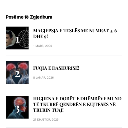
Postime të Zgjedhura
MAGJEPSJA E TESLËS ME NUMRAT 3, 6
DHE 9!
1 MARS, 2026
FUQIA E DASHURISË!
8 JANAR, 2026
HIGJIENA E DOBËT E DHËMBËVE MUND
TË TKURRË QENDRËN E KUJTESËS NË
TRURIN TUAJ!
21 DHJETOR, 2025