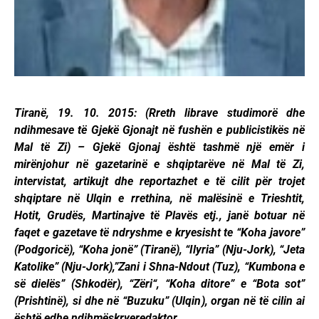
Tiranë, 19. 10. 2015: (Rreth librave studimorë dhe
ndihmesave të Gjekë Gjonajt në fushën e publicistikës në
Mal të Zi) – Gjekë Gjonaj është tashmë një emër i
mirënjohur në gazetarinë e shqiptarëve në Mal të Zi,
intervistat, artikujt dhe reportazhet e të cilit për trojet
shqiptare në Ulqin e rrethina, në malësinë e Trieshtit,
Hotit, Grudës, Martinajve të Plavës etj., janë botuar në
faqet e gazetave të ndryshme e kryesisht te “Koha javore”
(Podgoricë), “Koha jonë” (Tiranë), “Ilyria” (Nju-Jork), “Jeta
Katolike” (Nju-Jork),”Zani i Shna-Ndout (Tuz), “Kumbona e
së dielës” (Shkodër), “Zëri“, “Koha ditore” e “Bota sot”
(Prishtinë), si dhe në “Buzuku” (Ulqin), organ në të cilin ai
është edhe ndihmëskryeredaktor.