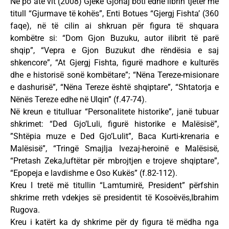
Në po atë vit (2008) Gjekë Gjonaj boti edhe librin tjetër me
titull “Gjurmave të kohës”, Enti Botues “Gjergj Fishta’ (360
faqe), në të cilin ai shkruan për figura të shquara
kombëtre si: “Dom Gjon Buzuku, autor ilibrit të parë
shqip”, “Vepra e Gjon Buzukut dhe rëndësia e saj
shkencore”, “At Gjergj Fishta, figurë madhore e kulturës
dhe e historisë sonë kombëtare”; “Nëna Tereze-misionare
e dashurisë”, “Nëna Tereze është shqiptare”, “Shtatorja e
Nënës Tereze edhe në Ulqin” (f.47-74).
Në kreun e titulluar “Personalitete historike”, janë tubuar
shkrimet: “Ded Gjo’Luli, figurë historike e Malësisë”,
”Shtëpia muze e Ded Gjo’Lulit”, Baca Kurti-krenaria e
Malësisë”, “Tringë Smajlja Ivezaj-heroinë e Malësisë,
“Pretash Zeka,luftëtar për mbrojtjen e trojeve shqiptare”,
“Epopeja e lavdishme e Oso Kukës” (f.82-112).
Kreu I tretë më titullin “Lamtumirë, President” përfshin
shkrime rreth vdekjes së presidentit të Kosoëvës,Ibrahim
Rugova.
Kreu i katërt ka dy shkrime për dy figura të mëdha nga