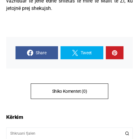
vazhduar të jenë edhe shtetas të mirë të Malit të Zi, ku
jetojnë prej shekujsh.
Share
Tweet
Shiko Komentet (0)
Kërkim