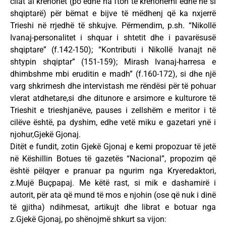
cilat ai krenohet (po edhe na fton të krenohemi edhe ne si
shqiptarë) për bëmat e bijve të mëdhenj që ka nxjerrë
Trieshi në rrjedhë të shkujve. Përmendim, p.sh. “Nikollë
Ivanaj-personalitet i shquar i shtetit dhe i pavarësusë
shqiptare” (f.142-150); “Kontributi i Nikollë Ivanajt në
shtypin shqiptar” (151-159); Mirash Ivanaj-harresa e
dhimbshme mbi eruditin e madh” (f.160-172), si dhe një
varg shkrimesh dhe intervistash me rëndësi për të pohuar
vlerat atdhetare,si dhe ditunore e arsimore e kulturore të
Trieshit e trieshjanëve, pauses i zellshëm e meritor i të
cilëve është, pa dyshim, edhe vetë miku e gazetari ynë i
njohur,Gjekë Gjonaj.
Ditët e fundit, zotin Gjekë Gjonaj e kemi propozuar të jetë
në Këshillin Botues të gazetës “Nacional”, propozim që
është pëlqyer e pranuar pa ngurim nga Kryeredaktori,
z.Mujë Buçpapaj. Me këtë rast, si mik e dashamirë i
autorit, për ata që mund të mos e njohin (ose që nuk i dinë
të gjitha) ndihmesat, artikujt dhe librat e botuar nga
z.Gjekë Gjonaj, po shënojmë shkurt sa vijon: