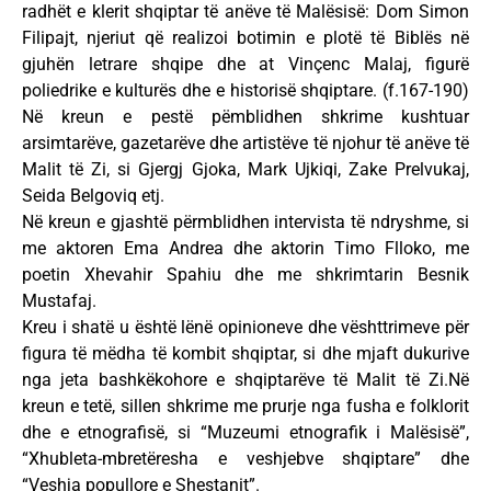
radhët e klerit shqiptar të anëve të Malësisë: Dom Simon
Filipajt, njeriut që realizoi botimin e plotë të Biblës në
gjuhën letrare shqipe dhe at Vinçenc Malaj, figurë
poliedrike e kulturës dhe e historisë shqiptare. (f.167-190)
Në kreun e pestë pëmblidhen shkrime kushtuar
arsimtarëve, gazetarëve dhe artistëve të njohur të anëve të
Malit të Zi, si Gjergj Gjoka, Mark Ujkiqi, Zake Prelvukaj,
Seida Belgoviq etj.
Në kreun e gjashtë përmblidhen intervista të ndryshme, si
me aktoren Ema Andrea dhe aktorin Timo Flloko, me
poetin Xhevahir Spahiu dhe me shkrimtarin Besnik
Mustafaj.
Kreu i shatë u është lënë opinioneve dhe vështtrimeve për
figura të mëdha të kombit shqiptar, si dhe mjaft dukurive
nga jeta bashkëkohore e shqiptarëve të Malit të Zi.Në
kreun e tetë, sillen shkrime me prurje nga fusha e folklorit
dhe e etnografisë, si “Muzeumi etnografik i Malësisë”,
“Xhubleta-mbretëresha e veshjebve shqiptare” dhe
“Veshja popullore e Shestanit”.