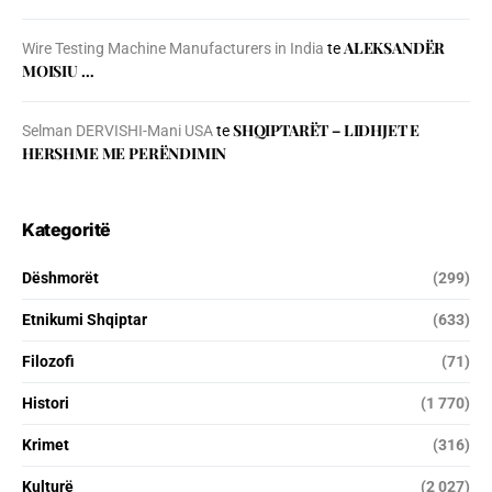
ALEKSANDËR
Wire Testing Machine Manufacturers in India
te
MOISIU …
SHQIPTARËT – LIDHJET E
Selman DERVISHI-Mani USA
te
HERSHME ME PERËNDIMIN
Kategoritë
Dëshmorët
(299)
Etnikumi Shqiptar
(633)
Filozofi
(71)
Histori
(1 770)
Krimet
(316)
Kulturë
(2 027)