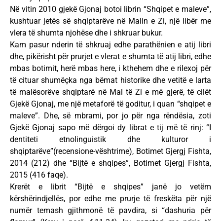
Në vitin 2010 gjekë Gjonaj botoi librin “Shqipet e maleve”,
kushtuar jetës së shqiptarëve në Malin e Zi, një libër me
vlera të shumta njohëse dhe i shkruar bukur.
Kam pasur nderin të shkruaj edhe parathënien e atij libri
dhe, pikërisht për prurjet e vlerat e shumta të atij libri, edhe
mbas botimit, herë mbas here, i kthehem dhe e rilexoj për
të cituar shumëçka nga bëmat historike dhe vetitë e larta
të malësorëve shqiptarë në Mal të Zi e më gjerë, të cilët
Gjekë Gjonaj, me një metaforë të goditur, i quan “shqipet e
maleve”. Dhe, së mbrami, por jo për nga rëndësia, zoti
Gjekë Gjonaj sapo më dërgoi dy librat e tij më të rinj: “I
dentiteti etnolinguistik dhe kulturor i
shqiptarëve”(recensione-vështrime), Botimet Gjergj Fishta,
2014 (212) dhe “Bijtë e shqipes”, Botimet Gjergj Fishta,
2015 (416 faqe).
Krerët e librit “Bijtë e shqipes” janë jo vetëm
kërshërindjellës, por edhe me prurje të freskëta për një
numër temash gjithmonë të pavdira, si “dashuria për