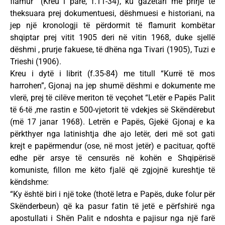
flamur” (Kreu i parë, f.11-34), ku gazetari me prirje të
theksuara prej dokumentuesi, dëshmuesi e historiani, na
jep një kronologji të përdormit të flamurit kombëtar
shqiptar prej vitit 1905 deri në vitin 1968, duke sjellë
dëshmi , prurje fakuese, të dhëna nga Tivari (1905), Tuzi e
Trieshi (1906).
Kreu i dytë i librit (f.35-84) me titull “Kurrë të mos
harrohen”, Gjonaj na jep shumë dëshmi e dokumente me
vlerë, prej të cilëve meriton të veçohet “Letër e Papës Palit
të 6-të ,me rastin e 500-vjetorit të vdekjes së Skëndërebut
(më 17 janar 1968). Letrën e Papës, Gjekë Gjonaj e ka
përkthyer nga latinishtja dhe ajo letër, deri më sot gati
krejt e papërmendur (ose, në most jetër) e pacituar, qoftë
edhe për arsye të censurës në kohën e Shqipërisë
komuniste, fillon me këto fjalë që zgjojnë kureshtje të
këndshme:
“Ky është biri i një toke (thotë letra e Papës, duke folur për
Skënderbeun) që ka pasur fatin të jetë e përfshirë nga
apostullati i Shën Palit e ndoshta e pajisur nga një farë