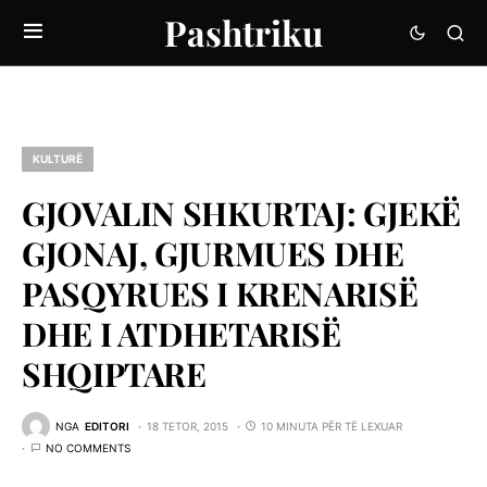
Pashtriku
KULTURË
GJOVALIN SHKURTAJ: GJEKË
GJONAJ, GJURMUES DHE
PASQYRUES I KRENARISË
DHE I ATDHETARISË
SHQIPTARE
NGA
EDITORI
18 TETOR, 2015
10 MINUTA PËR TË LEXUAR
NO COMMENTS