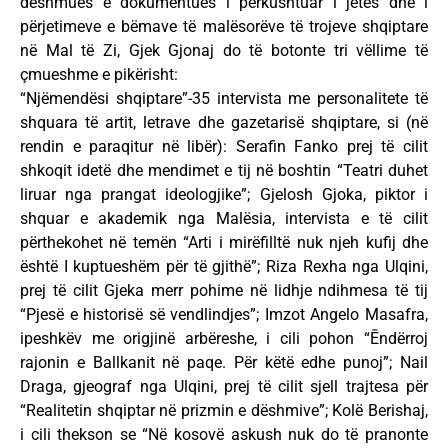
dëshmues e dokumentues i përkushtuar i jetës dhe i
përjetimeve e bëmave të malësorëve të trojeve shqiptare
në Mal të Zi, Gjek Gjonaj do të botonte tri vëllime të
çmueshme e pikërisht:
“Njëmendësi shqiptare”-35 intervista me personalitete të
shquara të artit, letrave dhe gazetarisë shqiptare, si (në
rendin e paraqitur në libër): Serafin Fanko prej të cilit
shkoqit idetë dhe mendimet e tij në boshtin “Teatri duhet
liruar nga prangat ideologjike”; Gjelosh Gjoka, piktor i
shquar e akademik nga Malësia, intervista e të cilit
përthekohet në temën “Arti i mirëfilltë nuk njeh kufij dhe
është I kuptueshëm për të gjithë”; Riza Rexha nga Ulqini,
prej të cilit Gjeka merr pohime në lidhje ndihmesa të tij
“Pjesë e historisë së vendlindjes”; Imzot Angelo Masafra,
ipeshkëv me origjinë arbëreshe, i cili pohon “Ēndërroj
rajonin e Ballkanit në paqe. Për këtë edhe punoj”; Nail
Draga, gjeograf nga Ulqini, prej të cilit sjell trajtesa për
“Realitetin shqiptar në prizmin e dëshmive”; Kolë Berishaj,
i cili thekson se “Në kosovë askush nuk do të pranonte