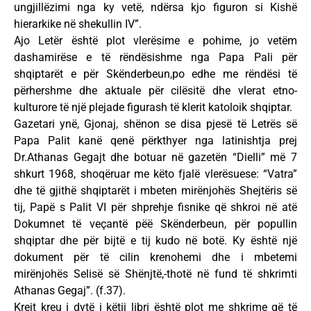
ungjillëzimi nga ky vetë, ndërsa kjo figuron si Kishë
hierarkike në shekullin IV”.
Ajo Letër është plot vlerësime e pohime, jo vetëm
dashamirëse e të rëndësishme nga Papa Pali për
shqiptarët e për Skënderbeun,po edhe me rëndësi të
përhershme dhe aktuale për cilësitë dhe vlerat etno-
kulturore të një plejade figurash të klerit katoloik shqiptar.
Gazetari ynë, Gjonaj, shënon se disa pjesë të Letrës së
Papa Palit kanë qenë përkthyer nga latinishtja prej
Dr.Athanas Gegajt dhe botuar në gazetën “Dielli” më 7
shkurt 1968, shoqëruar me këto fjalë vlerësuese: “Vatra”
dhe të gjithë shqiptarët i mbeten mirënjohës Shejtëris së
tij, Papë s Palit VI për shprehje fisnike që shkroi në atë
Dokumnet të veçantë pëë Skënderbeun, për popullin
shqiptar dhe për bijtë e tij kudo në botë. Ky është një
dokument për të cilin krenohemi dhe i mbetemi
mirënjohës Selisë së Shënjtë,-thotë në fund të shkrimti
Athanas Gegaj”. (f.37).
Krejt kreu i dytë i këtij libri është plot me shkrime që të