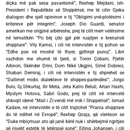
diçka më pak sesa pavarësinë”; Rexhep Mejdani, ish-
President i Republikës së Shqipërisë, me të cilin Gjeka
dialogon dhe sjell opininon e tij “Obligimi ynë-plotësimi i
kritereve për integrim”; Joseph Dio Guardi, senator
amerikan me origjinë arbëreshe, prej të cilit merr velërsime
në tematikën “Po bëj çdo gjë për ruajtjen e krenarisë
shqiptare”: Vily Kamsi, i cili në intervistën e tij pohon se
“Edhe pse në moshë të thyer, gjithnjë punoj”. Libri
vazhdon me shumë të tjerë, si Tonin Çobani, Pjetër
Arbnori, Skënder Drini, Dom Nikë Ukgjini, Simë Dobreci,
Shaban Demiraj, i cili në intervistën e tij shprehet se
“Dallimet midis dialekteve të shqipes-parëndësi”; Jorgo
Bulo, Gj.Shkurtaj, Ilir Meta, Jeta Katro Beluli, Artan Haxhi,
Myslym Hotova, Sabri Godo, prej të cilit në intervstë
shkoqit idenë “Mali i Zi-vendi më mik i Shqipërisë”; Ismail
Kadare, në intervistën e të cilit trajtohet “Prania shqiptare
do të ndihet në Evropë”; Rexhep Qosja, që vlerëson se
“Duke mbiçmuar ato që janë bërë nuk i shërbejmë ngritjes
së nivelit estetik të letërsisë sonë”; Erling Johansen, i cili