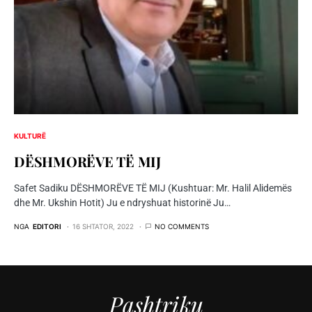
KULTURË
DËSHMORËVE TË MIJ
Safet Sadiku DËSHMORËVE TË MIJ (Kushtuar: Mr. Halil Alidemës
dhe Mr. Ukshin Hotit) Ju e ndryshuat historinë Ju…
NGA
EDITORI
16 SHTATOR, 2022
NO COMMENTS
Pashtriku