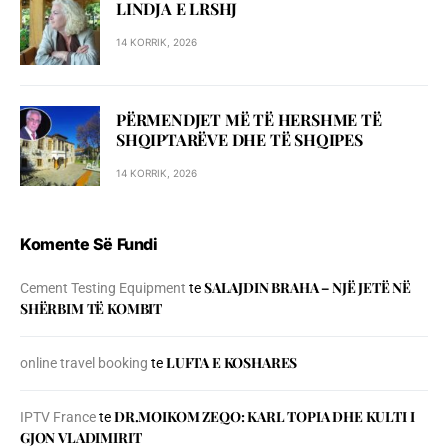
LINDJA E LRSHJ
14 KORRIK, 2026
PËRMENDJET MË TË HERSHME TË
SHQIPTARËVE DHE TË SHQIPES
14 KORRIK, 2026
Komente Së Fundi
SALAJDIN BRAHA – NJЁ JETЁ NЁ
Cement Testing Equipment
te
SHЁRBIM TЁ KOMBIT
LUFTA E KOSHARES
online travel booking
te
DR.MOIKOM ZEQO: KARL TOPIA DHE KULTI I
IPTV France
te
GJON VLADIMIRIT