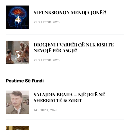
SI FUNKSIONON MENDJA JONË?!
21 DHJETOR, 2025
DIOGJENI I VARFËR QË NUK KISHTE
NEVOJË PËR ASGJË!
21 DHJETOR, 2025
Postime Së Fundi
SALAJDIN BRAHA – NJЁ JETЁ NЁ
SHЁRBIM TЁ KOMBIT
14 KORRIK, 2026