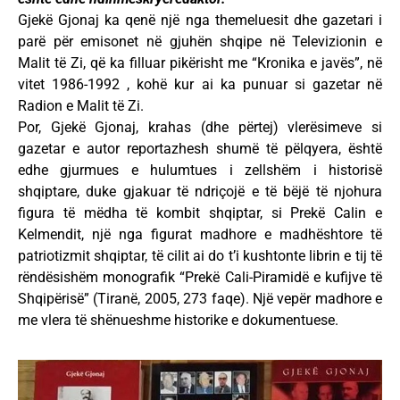
Gjekë Gjonaj ka qenë një nga themeluesit dhe gazetari i
parë për emisonet në gjuhën shqipe në Televizionin e
Malit të Zi, që ka filluar pikërisht me “Kronika e javës”, në
vitet 1986-1992 , kohë kur ai ka punuar si gazetar në
Radion e Malit të Zi.
Por, Gjekë Gjonaj, krahas (dhe përtej) vlerësimeve si
gazetar e autor reportazhesh shumë të pëlqyera, është
edhe gjurmues e hulumtues i zellshëm i historisë
shqiptare, duke gjakuar të ndriçojë e të bëjë të njohura
figura të mëdha të kombit shqiptar, si Prekë Calin e
Kelmendit, një nga figurat madhore e madhështore të
patriotizmit shqiptar, të cilit ai do t’i kushtonte librin e tij të
rëndësishëm monografik “Prekë Cali-Piramidë e kufijve të
Shqipërisë” (Tiranë, 2005, 273 faqe). Një vepër madhore e
me vlera të shënueshme historike e dokumentuese.