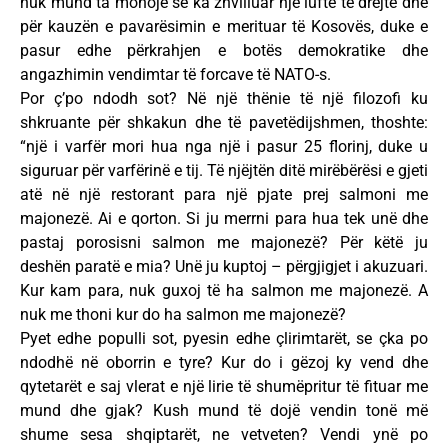
nuk mund ta mohojë se ka zhvilluar një luftë të drejtë dhe
për kauzën e pavarësimin e merituar të Kosovës, duke e
pasur edhe përkrahjen e botës demokratike dhe
angazhimin vendimtar të forcave të NATO-s.
Por ç’po ndodh sot? Në një thënie të një filozofi ku
shkruante për shkakun dhe të pavetëdijshmen, thoshte:
“një i varfër mori hua nga një i pasur 25 florinj, duke u
siguruar për varfërinë e tij. Të njëjtën ditë mirëbërësi e gjeti
atë në një restorant para një pjate prej salmoni me
majonezë. Ai e qorton. Si ju merrni para hua tek unë dhe
pastaj porosisni salmon me majonezë? Për këtë ju
deshën paratë e mia? Unë ju kuptoj – përgjigjet i akuzuari.
Kur kam para, nuk guxoj të ha salmon me majonezë. A
nuk me thoni kur do ha salmon me majonezë?
Pyet edhe populli sot, pyesin edhe çlirimtarët, se çka po
ndodhë në oborrin e tyre? Kur do i gëzoj ky vend dhe
qytetarët e saj vlerat e një lirie të shumëpritur të fituar me
mund dhe gjak? Kush mund të dojë vendin tonë më
shume sesa shqiptarët, ne vetveten? Vendi ynë po