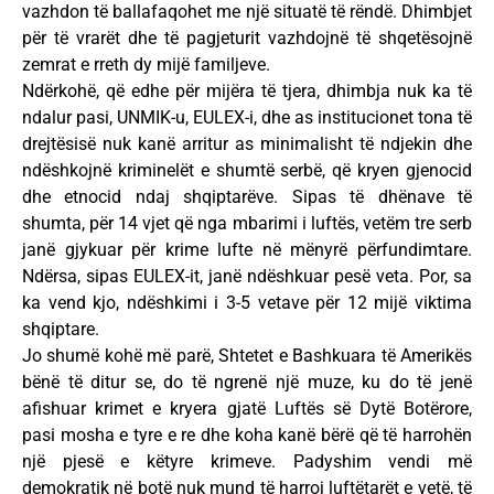
vazhdon të ballafaqohet me një situatë të rëndë. Dhimbjet
për të vrarët dhe të pagjeturit vazhdojnë të shqetësojnë
zemrat e rreth dy mijë familjeve.
Ndërkohë, që edhe për mijëra të tjera, dhimbja nuk ka të
ndalur pasi, UNMIK-u, EULEX-i, dhe as institucionet tona të
drejtësisë nuk kanë arritur as minimalisht të ndjekin dhe
ndëshkojnë kriminelët e shumtë serbë, që kryen gjenocid
dhe etnocid ndaj shqiptarëve. Sipas të dhënave të
shumta, për 14 vjet që nga mbarimi i luftës, vetëm tre serb
janë gjykuar për krime lufte në mënyrë përfundimtare.
Ndërsa, sipas EULEX-it, janë ndëshkuar pesë veta. Por, sa
ka vend kjo, ndëshkimi i 3-5 vetave për 12 mijë viktima
shqiptare.
Jo shumë kohë më parë, Shtetet e Bashkuara të Amerikës
bënë të ditur se, do të ngrenë një muze, ku do të jenë
afishuar krimet e kryera gjatë Luftës së Dytë Botërore,
pasi mosha e tyre e re dhe koha kanë bërë që të harrohën
një pjesë e këtyre krimeve. Padyshim vendi më
demokratik në botë nuk mund të harroj luftëtarët e vetë, të