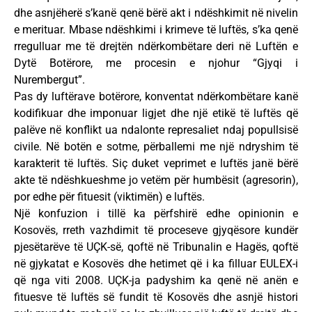
dhe asnjëherë s’kanë qenë bërë akt i ndëshkimit në nivelin
e merituar. Mbase ndëshkimi i krimeve të luftës, s’ka qenë
rregulluar me të drejtën ndërkombëtare deri në Luftën e
Dytë Botërore, me procesin e njohur “Gjyqi i
Nurembergut”.
Pas dy luftërave botërore, konventat ndërkombëtare kanë
kodifikuar dhe imponuar ligjet dhe një etikë të luftës që
palëve në konflikt ua ndalonte represaliet ndaj popullsisë
civile. Në botën e sotme, përballemi me një ndryshim të
karakterit të luftës. Siç duket veprimet e luftës janë bërë
akte të ndëshkueshme jo vetëm për humbësit (agresorin),
por edhe për fituesit (viktimën) e luftës.
Një konfuzion i tillë ka përfshirë edhe opinionin e
Kosovës, rreth vazhdimit të proceseve gjyqësore kundër
pjesëtarëve të UÇK-së, qoftë në Tribunalin e Hagës, qoftë
në gjykatat e Kosovës dhe hetimet që i ka filluar EULEX-i
që nga viti 2008. UÇK-ja padyshim ka qenë në anën e
fituesve të luftës së fundit të Kosovës dhe asnjë histori