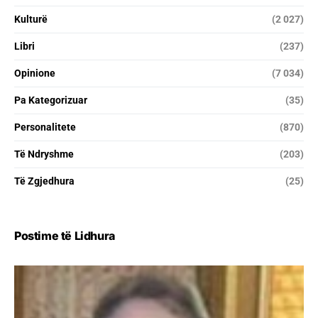
Kulturë
(2 027)
Libri
(237)
Opinione
(7 034)
Pa Kategorizuar
(35)
Personalitete
(870)
Të Ndryshme
(203)
Të Zgjedhura
(25)
Postime të Lidhura