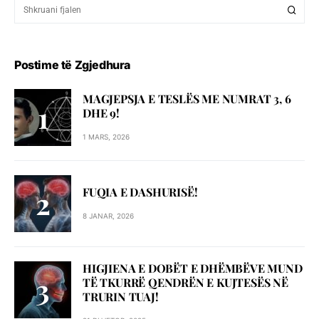
Postime të Zgjedhura
MAGJEPSJA E TESLËS ME NUMRAT 3, 6
DHE 9!
1 MARS, 2026
FUQIA E DASHURISË!
8 JANAR, 2026
HIGJIENA E DOBËT E DHËMBËVE MUND
TË TKURRË QENDRËN E KUJTESËS NË
TRURIN TUAJ!