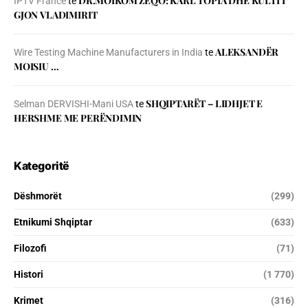
DR.MOIKOM ZEQO: KARL TOPIA DHE KULTI I
IPTV France
te
GJON VLADIMIRIT
ALEKSANDËR
Wire Testing Machine Manufacturers in India
te
MOISIU …
SHQIPTARËT – LIDHJET E
Selman DERVISHI-Mani USA
te
HERSHME ME PERËNDIMIN
Kategoritë
Dëshmorët
(299)
Etnikumi Shqiptar
(633)
Filozofi
(71)
Histori
(1 770)
Krimet
(316)