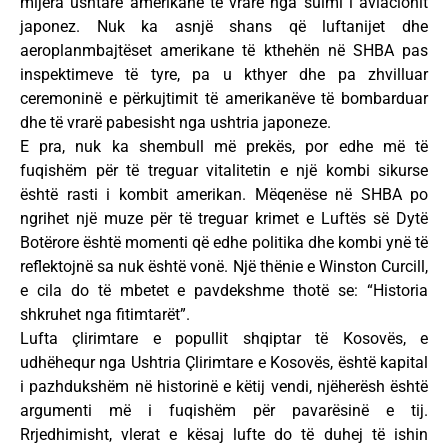
mijëra ushtarë amerikanë të vrarë nga sulmi i aviacionit
japonez. Nuk ka asnjë shans që luftanijet dhe
aeroplanmbajtëset amerikane të kthehën në SHBA pas
inspektimeve të tyre, pa u kthyer dhe pa zhvilluar
ceremoninë e përkujtimit të amerikanëve të bombarduar
dhe të vrarë pabesisht nga ushtria japoneze.
E pra, nuk ka shembull më prekës, por edhe më të
fuqishëm për të treguar vitalitetin e një kombi sikurse
është rasti i kombit amerikan. Mëqenëse në SHBA po
ngrihet një muze për të treguar krimet e Luftës së Dytë
Botërore është momenti që edhe politika dhe kombi ynë të
reflektojnë sa nuk është vonë. Një thënie e Winston Curcill,
e cila do të mbetet e pavdekshme thotë se: “Historia
shkruhet nga fitimtarët”.
Lufta çlirimtare e popullit shqiptar të Kosovës, e
udhëhequr nga Ushtria Çlirimtare e Kosovës, është kapital
i pazhdukshëm në historinë e këtij vendi, njëherësh është
argumenti më i fuqishëm për pavarësinë e tij.
Rrjedhimisht, vlerat e kësaj lufte do të duhej të ishin