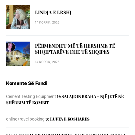
LINDJA E LRSHJ
14 KORRIK, 2026
PËRMENDJET MË TË HERSHME TË
SHQIPTARËVE DHE TË SHQIPES
14 KORRIK, 2026
Komente Së Fundi
SALAJDIN BRAHA – NJЁ JETЁ NЁ
Cement Testing Equipment
te
SHЁRBIM TЁ KOMBIT
LUFTA E KOSHARES
online travel booking
te