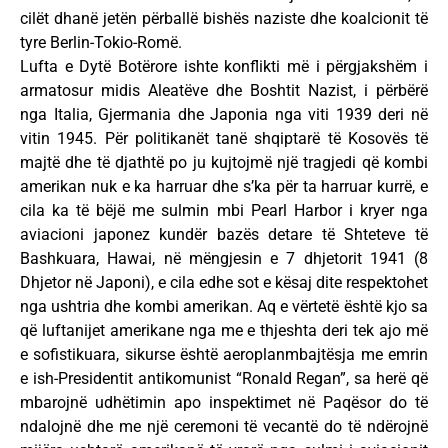
cilët dhanë jetën përballë bishës naziste dhe koalcionit të
tyre Berlin-Tokio-Romë.
Lufta e Dytë Botërore ishte konflikti më i përgjakshëm i
armatosur midis Aleatëve dhe Boshtit Nazist, i përbërë
nga Italia, Gjermania dhe Japonia nga viti 1939 deri në
vitin 1945. Për politikanët tanë shqiptarë të Kosovës të
majtë dhe të djathtë po ju kujtojmë një tragjedi që kombi
amerikan nuk e ka harruar dhe s’ka për ta harruar kurrë, e
cila ka të bëjë me sulmin mbi Pearl Harbor i kryer nga
aviacioni japonez kundër bazës detare të Shteteve të
Bashkuara, Hawai, në mëngjesin e 7 dhjetorit 1941 (8
Dhjetor në Japoni), e cila edhe sot e kësaj dite respektohet
nga ushtria dhe kombi amerikan. Aq e vërtetë është kjo sa
që luftanijet amerikane nga me e thjeshta deri tek ajo më
e sofistikuara, sikurse është aeroplanmbajtësja me emrin
e ish-Presidentit antikomunist “Ronald Regan”, sa herë që
mbarojnë udhëtimin apo inspektimet në Paqësor do të
ndalojnë dhe me një ceremoni të vecantë do të ndërojnë