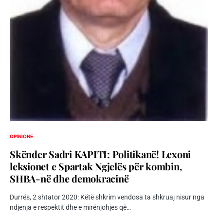
OPINIONE
Skënder Sadri KAPITI: Politikanë! Lexoni
leksionet e Spartak Ngjelës për kombin,
SHBA-në dhe demokracinë
Durrës, 2 shtator 2020: Këtë shkrim vendosa ta shkruaj nisur nga
ndjenja e respektit dhe e mirënjohjes që…