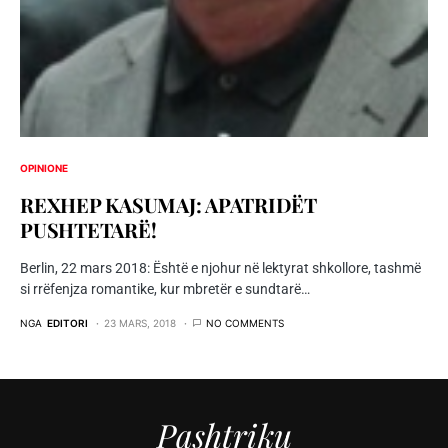
OPINIONE
REXHEP KASUMAJ: APATRIDËT
PUSHTETARË!
Berlin, 22 mars 2018: Është e njohur në lektyrat shkollore, tashmë
si rrëfenjza romantike, kur mbretër e sundtarë…
NGA
EDITORI
23 MARS, 2018
NO COMMENTS
Pashtriku