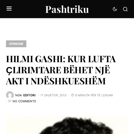
Pashtriku
OPINIONE
HILMI GASHI: KUR LUFTA
ҪLIRIMTARE BËHET NJË
AKT I NDËSHKUESHËM
NGA
EDITORI
11 DHJETOR, 2013
6 MINUTA PËR TË LEXUAR
NO COMMENTS