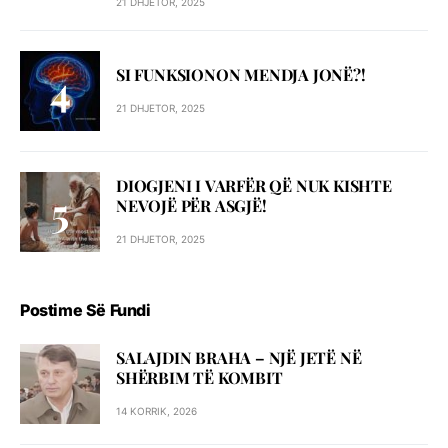
21 DHJETOR, 2025
SI FUNKSIONON MENDJA JONË?!
21 DHJETOR, 2025
DIOGJENI I VARFËR QË NUK KISHTE
NEVOJË PËR ASGJË!
21 DHJETOR, 2025
Postime Së Fundi
SALAJDIN BRAHA – NJЁ JETЁ NЁ
SHЁRBIM TЁ KOMBIT
14 KORRIK, 2026