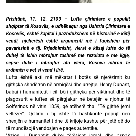
Prishtinë, 11. 12. 2103 – Lufta çlirimtare e popullit
shqiptar të Kosovës, e udhëhequr nga Ushtria Çlirimtare e
Kosovës, është kapital i pazhdukshëm në historinë e këtij
vendi, njëherësh është argumenti më i fuqishëm për
pavarësinë e tij. Rrjedhimisht, vlerat e kësaj lufte do të
duhej të ishin mbrojtur tashmë me rezoluta e me ligje,
sepse duke i mbrojtur ato vlera, Kosova mbron të
ardhmën e vet si vend i lirë.
Lufta është akti më mëkatar i botës së njerëzimit ku
gjithçka shndërron në armiqësi dhe urrejtje. Henry Dunant,
babai i humanitetit i cili bëri gjithçka për viktimat dhe të
plagosurit e luftës së përgjakur në betejën e njohur të
Solferinos në vitin 1859, që atëherë tha: “Të gjithë jemi
vëllezër”. Qëllimi i tij ishte t’i bashkonte popujt nën
shenjën e humanitetit dhe të krijojë kushte për jetë që do
të mundësojë vendosjen e paqes autentike.
Vizioni i Dunant-it dukej tërësisht joreal, dhe aspak