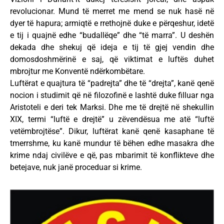
revolucionar. Mund të merret me mend se nuk hasë në
dyer të hapura; armiqtë e rrethojnë duke e përqeshur, idetë
e tij i quajnë edhe “budallëqe” dhe “të marra”. U deshën
dekada dhe shekuj që ideja e tij të gjej vendin dhe
domosdoshmërinë e saj, që viktimat e luftës duhet
mbrojtur me Konventë ndërkombëtare.
Luftërat e quajtura të “padrejta” dhe të “drejta”, kanë qenë
nocion i studimit që në filozofinë e lashtë duke filluar nga
Aristoteli e deri tek Marksi. Dhe me të drejtë në shekullin
XIX, termi “luftë e drejtë” u zëvendësua me atë “luftë
vetëmbrojtëse”. Dikur, luftërat kanë qenë kasaphane të
tmerrshme, ku kanë mundur të bëhen edhe masakra dhe
krime ndaj civilëve e që, pas mbarimit të konflikteve dhe
betejave, nuk janë proceduar si krime.