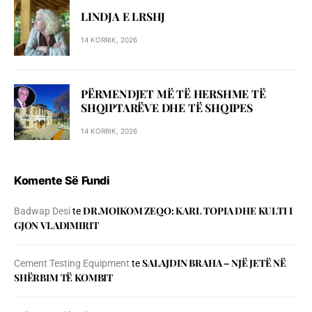
LINDJA E LRSHJ
14 KORRIK, 2026
PËRMENDJET MË TË HERSHME TË
SHQIPTARËVE DHE TË SHQIPES
14 KORRIK, 2026
Komente Së Fundi
DR.MOIKOM ZEQO: KARL TOPIA DHE KULTI I
Badwap Desi
te
GJON VLADIMIRIT
SALAJDIN BRAHA – NJЁ JETЁ NЁ
Cement Testing Equipment
te
SHЁRBIM TЁ KOMBIT