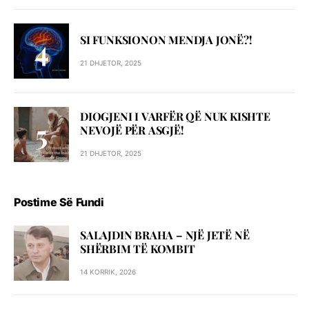
SI FUNKSIONON MENDJA JONË?!
21 DHJETOR, 2025
DIOGJENI I VARFËR QË NUK KISHTE
NEVOJË PËR ASGJË!
21 DHJETOR, 2025
Postime Së Fundi
SALAJDIN BRAHA – NJЁ JETЁ NЁ
SHЁRBIM TЁ KOMBIT
14 KORRIK, 2026