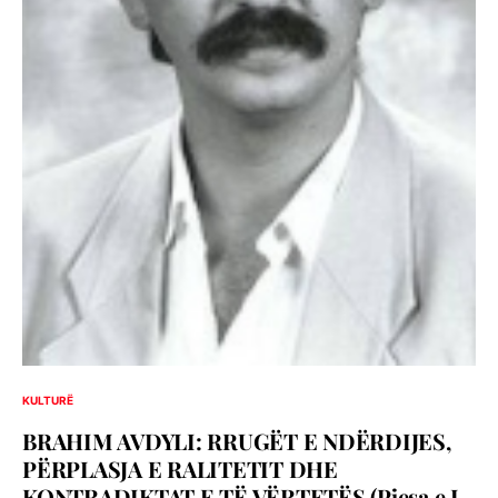
KULTURË
BRAHIM AVDYLI: RRUGËT E NDËRDIJES,
PËRPLASJA E RALITETIT DHE
KONTRADIKTAT E TË VËRTETËS (Pjesa e I-