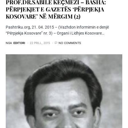
PROF.DR.SABILE KEҪMEZI – BASHA:
PËRPJEKJET E GAZETËS ‘PËRPJEKJA
KOSOVARE’ NË MËRGIM (2)
Pashtriku.org, 21. 04. 2015 – (Vazhdon informimin e denjë
“Përpjekja Kosovare” nr. 3) – Organi i Lidhjes Kosovare…
NGA
EDITORI
22 PRILL, 2015
NO COMMENTS