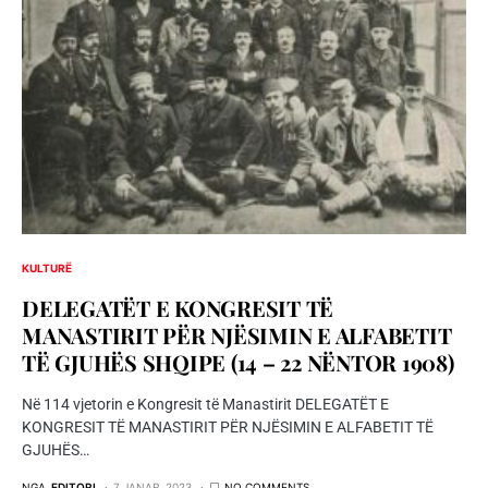
KULTURË
DELEGATËT E KONGRESIT TË
MANASTIRIT PËR NJËSIMIN E ALFABETIT
TË GJUHËS SHQIPE (14 – 22 NËNTOR 1908)
Në 114 vjetorin e Kongresit të Manastirit DELEGATËT E
KONGRESIT TË MANASTIRIT PËR NJËSIMIN E ALFABETIT TË
GJUHËS…
NGA
EDITORI
7 JANAR, 2023
NO COMMENTS