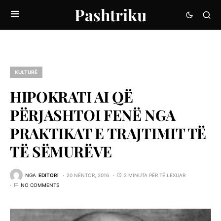
Pashtriku
KULTURË
HIPOKRATI AI QË
PËRJASHTOI FENË NGA
PRAKTIKAT E TRAJTIMIT TË
TË SËMURËVE
NGA
EDITORI
20 NËNTOR, 2016
2 MINUTA PËR TË LEXUAR
NO COMMENTS