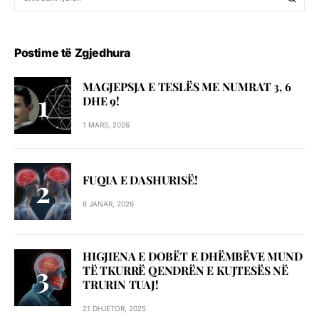
Postime të Zgjedhura
MAGJEPSJA E TESLËS ME NUMRAT 3, 6
DHE 9!
1 MARS, 2026
FUQIA E DASHURISË!
8 JANAR, 2026
HIGJIENA E DOBËT E DHËMBËVE MUND
TË TKURRË QENDRËN E KUJTESËS NË
TRURIN TUAJ!
21 DHJETOR, 2025