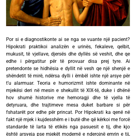
Por si e diagnostikonte ai se nga se vuante një pacient?
Hipokrati praktikoi analizën e urinës, fekaleve, qelbit,
mukusit, të vjellave, djersës dhe dyllës së veshit, dhe qe
edhe i përgatitur për të provuar disa prej tyre. Ai
pretendonte se hidhësia e dyllit në vesh qe një shenjë e
shëndetit të mirë, ndërsa dylli i ëmbël ishte një arsye për
t’u alarmuar. Teoria e humorizmit ishte dominante në
mjekësi deri në mesin e shekullit të XIX-të, duke i dhënë
hov shumë historive me hemoragji dhe të vjella të
detyruara, dhe trajtimeve mesa duket barbare si për
fshatarët por edhe për princat. Por Hipokrati ka qenë në
fakt një mjek i kujdesshëm e i butë dhe që kërkoi me forcë
standarde të larta të etikës nga pasuesit e tij, dhe kjo
është arsyeja pse mjekët modernë e nderojnë emrin e tij,