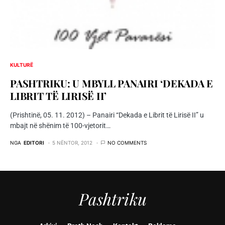
KULTURË
PASHTRIKU: U MBYLL PANAIRI ‘DEKADA E
LIBRIT TË LIRISË II’
(Prishtinë, 05. 11. 2012) – Panairi “Dekada e Librit të Lirisë II” u
mbajt në shënim të 100-vjetorit…
NGA
EDITORI
5 NËNTOR, 2012
NO COMMENTS
Pashtriku