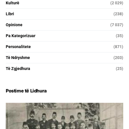
Kulturë
(2 029)
Libri
(238)
Opinione
(7 037)
Pa Kategorizuar
(35)
Personalitete
(871)
Të Ndryshme
(203)
Të Zgjedhura
(25)
Postime të Lidhura