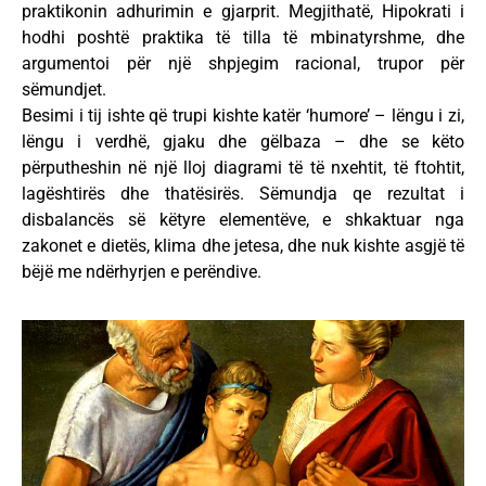
praktikonin adhurimin e gjarprit. Megjithatë, Hipokrati i
hodhi poshtë praktika të tilla të mbinatyrshme, dhe
argumentoi për një shpjegim racional, trupor për
sëmundjet.
Besimi i tij ishte që trupi kishte katër ‘humore’ – lëngu i zi,
lëngu i verdhë, gjaku dhe gëlbaza – dhe se këto
përputheshin në një lloj diagrami të të nxehtit, të ftohtit,
lagështirës dhe thatësirës. Sëmundja qe rezultat i
disbalancës së këtyre elementëve, e shkaktuar nga
zakonet e dietës, klima dhe jetesa, dhe nuk kishte asgjë të
bëjë me ndërhyrjen e perëndive.