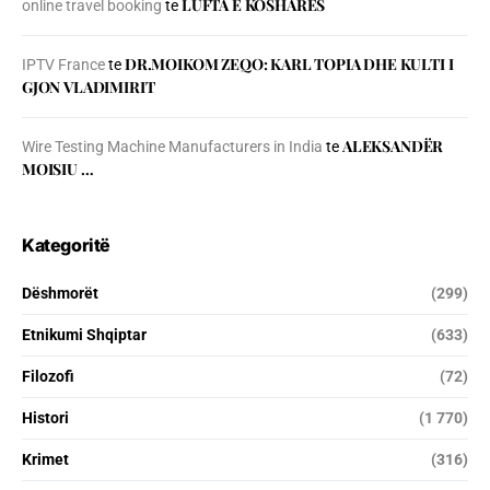
LUFTA E KOSHARES
online travel booking
te
DR.MOIKOM ZEQO: KARL TOPIA DHE KULTI I
IPTV France
te
GJON VLADIMIRIT
ALEKSANDËR
Wire Testing Machine Manufacturers in India
te
MOISIU …
Kategoritë
Dëshmorët
(299)
Etnikumi Shqiptar
(633)
Filozofi
(72)
Histori
(1 770)
Krimet
(316)