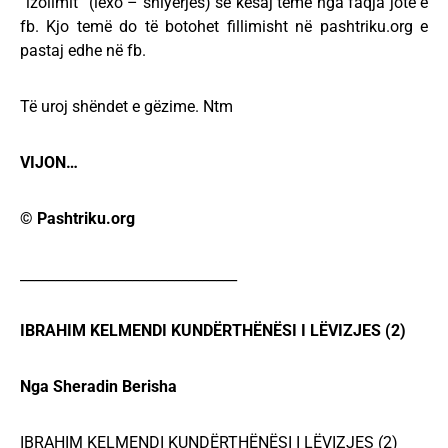
“izolimit” (lexo – shlyerjes) së kësaj teme nga faqja jote e
fb. Kjo temë do të botohet fillimisht në pashtriku.org e
pastaj edhe në fb.
Të uroj shëndet e gëzime. Ntm
VIJON…
© Pashtriku.org
_______________________________
IBRAHIM KELMENDI KUNDËRTHËNËSI I LËVIZJES (2)
Nga Sheradin Berisha
IBRAHIM KELMENDI KUNDËRTHËNËSI I LËVIZJES (2)