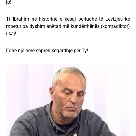
jo!
Ti Ibrahim në historinë e kësaj periudhe të Lëvizjes ke
mbetur pa dyshim anëtari më kundërthënës (kontradiktor)
i saj!
Edhe një herë shpreh keqardhje për Ty!