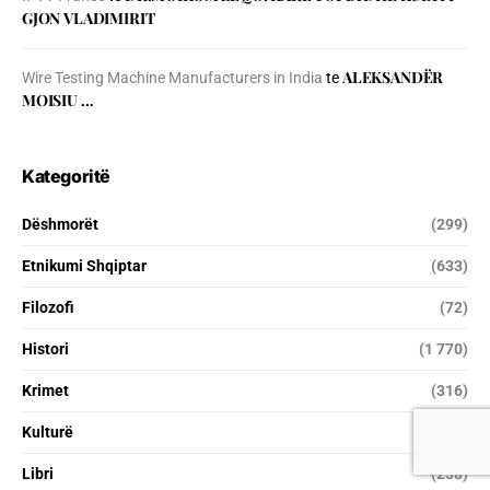
GJON VLADIMIRIT
ALEKSANDËR
Wire Testing Machine Manufacturers in India
te
MOISIU …
Kategoritë
Dëshmorët
(299)
Etnikumi Shqiptar
(633)
Filozofi
(72)
Histori
(1 770)
Krimet
(316)
Kulturë
(2 029)
Libri
(238)