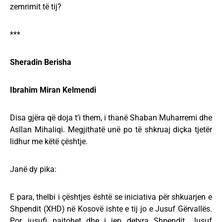
zemrimit të tij?
***
Sheradin Berisha
Ibrahim Miran Kelmendi
Disa gjëra që doja t’i them, i thanë Shaban Muharremi dhe
Asllan Mihaliqi. Megjithatë unë po të shkruaj diçka tjetër
lidhur me këtë çështje.
Janë dy pika:
E para, thelbi i çështjes është se iniciativa për shkuarjen e
Shpendit (XHD) në Kosovë ishte e tij jo e Jusuf Gërvallës.
Por, jusufi pajtohet dhe i jep detyra Shpendit. Jusuf