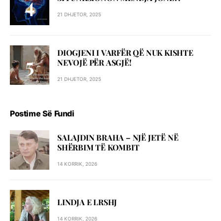
21 DHJETOR, 2025
DIOGJENI I VARFËR QË NUK KISHTE
NEVOJË PËR ASGJË!
21 DHJETOR, 2025
Postime Së Fundi
SALAJDIN BRAHA – NJЁ JETЁ NЁ
SHЁRBIM TЁ KOMBIT
14 KORRIK, 2026
LINDJA E LRSHJ
14 KORRIK, 2026