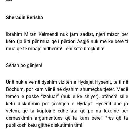
***
Sheradin Berisha
Ibrahim Miran Kelmendi nuk jam sadist, njeri mizor, për
këto fjalë ti për mua që i përdor! Asgjë nuk më ke bërë ti
mua që të mbajë hidhërim! Leni këto broçkulla!
Sërish po gënjen!
Unë nuk e vë në dyshim vizitën e Hydajet Hysenit, te ti në
Bochum, por kam vënë në dyshim shumëçka tjetër. Meqë
temën e paske “izoluar” (nuk e ke shlyer), atëherë sille
këtu diskutimin për çështjen e Hydajet Hysenit dhe jo
vetëm, që ta kuptojnë edhe ata që po na lexojnë për
demaskimin argumentues që ta kam bërë! Pres që ta
publikosh këtu gjithë diskutimin tim!