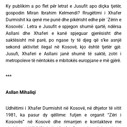
Ky publikim a po flet për letrat e Jusufit apo diçka tjetër,
gospodin Miran Ibrahim Kelmendi? Rrugëtimi i Xhafer
Durmishit ka qenë me punë dhe pikërisht edhe për ´Zërin e
Kosovës´. Letra e Jusufit e spjegon shumë qartë, ndërsa
Asllani dhe Xhaferi e kanë spjeguar gjerësisht dhe
saktësisht më parë, po ngase ty të djeg që s’ke asnjë
sekond aktivitet ilegal në Kosovë, kjo është tjetër gjë.
Jusufi, Xhaferi e Asllani janë shumë të saktë, zotri i
metropoleve të nëntokës e mbitokës europjane e më gjërë.
***
Asllan Mihaliqi
Udhëtimi i Xhafer Durmishit në Kosovë, në dhjetor të vitit
1981, ka pasur dy qëllime: futjen e organit “Zëri i
Kosovës” në Kosovë dhe rimarrjen e kontakteve me