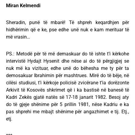
Miran Kelmendi
Sheradin, punë të mbarë! Të shpreh keqardhjen për
hidhërimin që e ke, pse edhe unë nuk e kam merituar të
më vrasin…
PS.: Metodë për të më demaskuar do të ishte t’i kërkohe
intervistë Hydajt Hysenit dhe nëse ai do të përgjigjej se
nuk më ka vizituar, edhe unë do bëhesha me ty për ta
demosakuar Ibrahimin për mashtrues. Mirë do të bëje, në
cilësi studiusi, t’i kërkoje policisë zvicërane t’ia dorëzonte
Arkivit të Kosovës shkrimet që i ka bastisë në banesë të
Kadri Zekës gjatë natës së 17-18 janarit 1982. Besoj aty
do të gjeje shënime për 5 prillin 1981, nëse Kadriu e ka
pas shprehi me mbajt shënime për angazhimet e tij. Etj.,
etj.