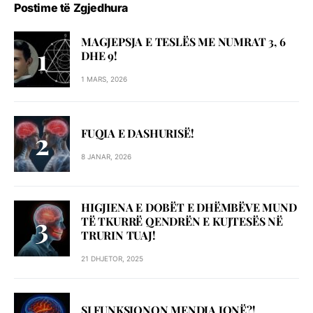
Postime të Zgjedhura
MAGJEPSJA E TESLËS ME NUMRAT 3, 6
DHE 9!
1 MARS, 2026
FUQIA E DASHURISË!
8 JANAR, 2026
HIGJIENA E DOBËT E DHËMBËVE MUND
TË TKURRË QENDRËN E KUJTESËS NË
TRURIN TUAJ!
21 DHJETOR, 2025
SI FUNKSIONON MENDJA JONË?!