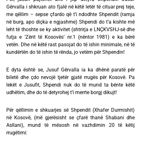
Gërvalla i shkruan ato fjalë në këtë letër të cituar prej teje,
me qëllim – sepse çfardo që t’i ndodhte Shpendit (ramja
në burg, apo diçka e ngjashme) Shpendi do t’a kishte më
leht të thoshte se ky aktivitet (shtrirja e LNÇKVSHJ-së dhe
futja e ‘Zërit të Kosovës’ nr.1 (nëntor 1981) e ka bërë
vetën. Dhe në këtë rast pasojat do të ishin minimale, në të
kundërtën do të ishin të rënda, jo vetëm për Shpendin!
E dyta është se, Jusuf Gërvalla ia ka dhënë paratë për
biletë dhe çdo nevojë tjetër gjatë rrugës për Kosovë. Pa
lekët e Jusufit, Shpendi nuk do të mund ta bënte këtë
udhëtim, dhe do të detyrohej t’i merrte borgj dikujt!
Për qëllimin e shkuarjes së Shpendit (Xhafer Durmishit)
në Kosovë, (më gjerësisht se çfarë thanë Shabani dhe
Asllani), mund të mësosh në vazhdimin 20 të këtij
rrugëtimi: