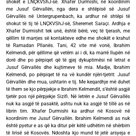
shokët e LNÇKVShJ-së. Xhafer Durmishi, në koordinim
me Jusuf Gërvallën, nga dera e shtëpisë së Jusuf
Gërvallës në Untergrupenbach, ka ardhur në shtëpi të
shokut të tij të LNÇKVShJ-së, Sheremet Saraçi. Ardhja e
Xhafer Durmishit tek unë, është bërë, veç të tjerash, me
qëllim të marrjes së kontakteve edhe me shokët e krahut
të Ramadan Pllanës. Tani, 42 vite më vonë, Ibrahim
Kelmendi, për qëllime që vetëm ai i di, ka marrë llupën në
dorë dhe po përpiqet që të gjej dykuptimësi në letrat e
Jusuf Gërvallës dhe kujtimeve të mia. Madje, Ibrahim
Kelmendi, po përpiqet të na vë kundër njëri-tjetrit: Jusuf
Gërvallën dhe mua, ushtarin e tij. Me keqardhje më duhet
të them se kjo përpjekje e Ibrahim Kelmendit, s’është asgjë
tjetër pos një përpjekje Sizifi. Në letrën e Jusuf Gërvallës
nuk ka asgjë të pasaktë, ashtu nuk ka asgjë të tillë as në
librin tim. Xhafer Durmishi ka ardhur në Kosovë në
koordinim me Jusuf Gërvallën. Ibrahim Kelmendi as nuk
është pyetur e as që ka ditur për këtë udhëtim në shërbim
të lirisë së Kosovës. Ndoshta kjo mund të jetë arsyeja e