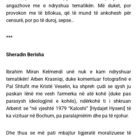
angazhove me e ndryshua tematikën. Më duket, por
provokon me të bllokua, që të mund të ankohesh për
censurë, por po të duroj, sepse…
***
Sheradin Berisha
Ibrahim Miran Kelmendi unë nuk e kam ndryshuar
tematikën! Arben Krasniqi, duke komentuar fotografinë e
Pal Shtufit me Kristë Veselin, ka shpreh çudi se qysh ju
paskan lënë me vesh farmerka në atë kohë (duke pas
parasysh ideologjinë e kohës), ndërkohë ti i shkruan
Arbenit se “në vjeshtë 1979 “Kaloshi” [Hydajet Hyseni] të
ka vizituar në Bochum, pa paralajmërim dhe pa të njohur.
Dhe thua se më pati mbajtur ligjeratë moralizuese të