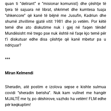
quan ti “delirant” e “misionar komunist) dhe çështje të
tjera të sajuara në librat, shkrimet dhe kumtesa tuaja
“shkencore” që kanë të bëjnë me Jusufin, Kadriun dhe
shumë zhvillime gjatë vitit 1981 dhe jo vetëm. Por këtë
temë dhe ato diskutime nuk i gjej në faqen tënde!
Mundësisht më trego pse nuk është në faqe kjo temë për
t’i diskutuar edhe disa çështje që kanë mbetur pa u
ndriçuar?
***
Miran Kelmendi
Sheradin, atë postim e izolova sepse e kishte sulmua
covidi “sheradin berisha”. Nuk kam vullnet me hangër
MJALTË me ty, po dëshirove, vazhdo ha vetëm! FLM edhe
për keqkuptim!