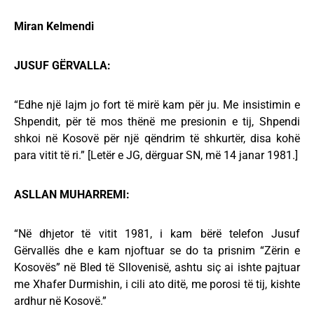
Miran Kelmendi
JUSUF GËRVALLA:
“Edhe një lajm jo fort të mirë kam për ju. Me insistimin e
Shpendit, për të mos thënë me presionin e tij, Shpendi
shkoi në Kosovë për një qëndrim të shkurtër, disa kohë
para vitit të ri.” [Letër e JG, dërguar SN, më 14 janar 1981.]
ASLLAN MUHARREMI:
“Në dhjetor të vitit 1981, i kam bërë telefon Jusuf
Gërvallës dhe e kam njoftuar se do ta prisnim “Zërin e
Kosovës” në Bled të Sllovenisë, ashtu siç ai ishte pajtuar
me Xhafer Durmishin, i cili ato ditë, me porosi të tij, kishte
ardhur në Kosovë.”