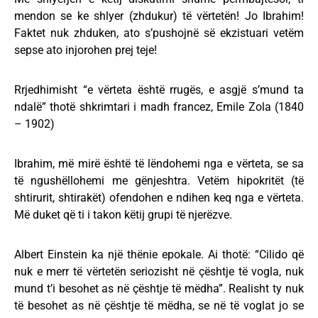
mendon se ke shlyer (zhdukur) të vërtetën! Jo Ibrahim!
Faktet nuk zhduken, ato s’pushojnë së ekzistuari vetëm
sepse ato injorohen prej teje!
Rrjedhimisht “e vërteta është rrugës, e asgjë s’mund ta
ndalë” thotë shkrimtari i madh francez, Emile Zola (1840
– 1902)
Ibrahim, më mirë është të lëndohemi nga e vërteta, se sa
të ngushëllohemi me gënjeshtra. Vetëm hipokritët (të
shtirurit, shtirakët) ofendohen e ndihen keq nga e vërteta.
Më duket që ti i takon këtij grupi të njerëzve.
Albert Einstein ka një thënie epokale. Ai thotë: “Cilido që
nuk e merr të vërtetën seriozisht në çështje të vogla, nuk
mund t’i besohet as në çështje të mëdha”. Realisht ty nuk
të besohet as në çështje të mëdha, se në të voglat jo se