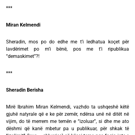
***
Miran Kelmendi
Sheradin, mos po do edhe me t’i ledhatua koçet për
lavdërimet po m’i bënë, pos me t’i ripublikua
“demaskimet”?!
***
Sheradin Berisha
Mirë Ibrahim Miran Kelmendi, vazhdo ta ushqeshë këtë
gjuhë natyrale që e ke për zemër, ndërsa unë në ditët në
vijim, do të merrem me temën e “izoluar”, si dhe me ato
dëshmi që kanë mbetur pa u publikuar, për shkak të