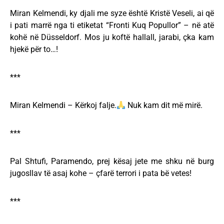
Miran Kelmendi, ky djali me syze është Kristë Veseli, ai që
i pati marrë nga ti etiketat “Fronti Kuq Popullor” – në atë
kohë në Düsseldorf. Mos ju koftë hallall, jarabi, çka kam
hjekë për to…!
***
Miran Kelmendi – Kërkoj falje.
Nuk kam dit më mirë.
***
Pal Shtufi, Paramendo, prej kësaj jete me shku në burg
jugosllav të asaj kohe – çfarë terrori i pata bë vetes!
***