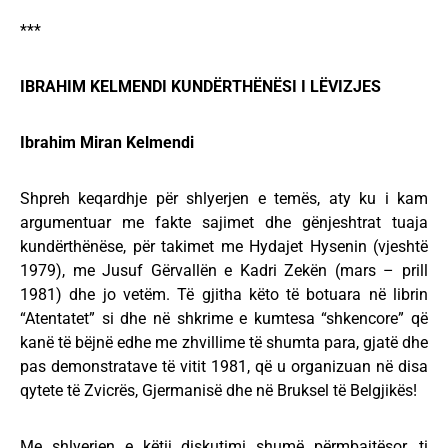
***
IBRAHIM KELMENDI KUNDËRTHËNËSI I LËVIZJES
Ibrahim Miran Kelmendi
Shpreh keqardhje për shlyerjen e temës, aty ku i kam
argumentuar me fakte sajimet dhe gënjeshtrat tuaja
kundërthënëse, për takimet me Hydajet Hysenin (vjeshtë
1979), me Jusuf Gërvallën e Kadri Zekën (mars – prill
1981) dhe jo vetëm. Të gjitha këto të botuara në librin
“Atentatet” si dhe në shkrime e kumtesa “shkencore” që
kanë të bëjnë edhe me zhvillime të shumta para, gjatë dhe
pas demonstratave të vitit 1981, që u organizuan në disa
qytete të Zvicrës, Gjermanisë dhe në Bruksel të Belgjikës!
Me shlyerjen e këtij diskutimi shumë përmbajtësor, ti