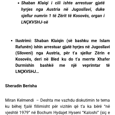
Ilustrimi: Shaban Klaiqin (së bashku me Islam
Rafunën) ishin arrestuar gjatë hyrjes në Jugosllavi
(Slloveni) nga Austria, për t’a sjellur Zërin e
Kosovës, deri në Bled ku do t’a merrte Xhafer
Durmishin bashkë me një veprimtar të
LNÇKVSHJ…
Sheradin Berisha
Miran Kelmendi – Deshta me vazhdu diskutimin te tema
ku bëhej fjalë fillimisht për vizitën që t’a ka bërë “në
vjeshtë 1979” në Bochum Hydajet Hyseni “Kaloshi” (siç e