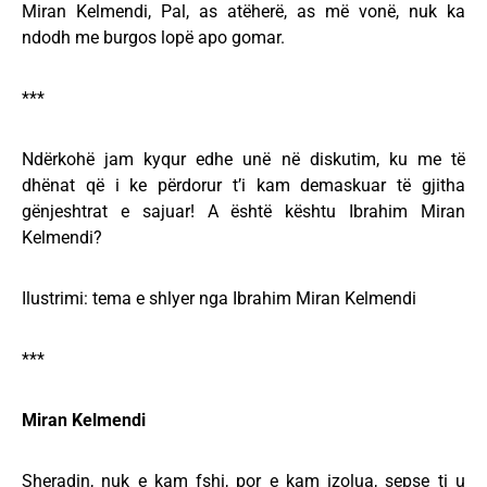
Miran Kelmendi, Pal, as atëherë, as më vonë, nuk ka
ndodh me burgos lopë apo gomar.
***
Ndërkohë jam kyqur edhe unë në diskutim, ku me të
dhënat që i ke përdorur t’i kam demaskuar të gjitha
gënjeshtrat e sajuar! A është kështu Ibrahim Miran
Kelmendi?
Ilustrimi: tema e shlyer nga Ibrahim Miran Kelmendi
***
Miran Kelmendi
Sheradin, nuk e kam fshi, por e kam izolua, sepse ti u