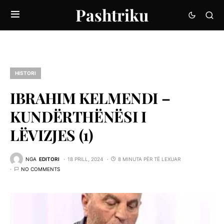
Pashtriku
HISTORI
IBRAHIM KELMENDI –
KUNDËRTHËNËSI I
LËVIZJES (1)
NGA
EDITORI
18 PRILL, 2024
8 MINUTA PËR TË LEXUAR
NO COMMENTS