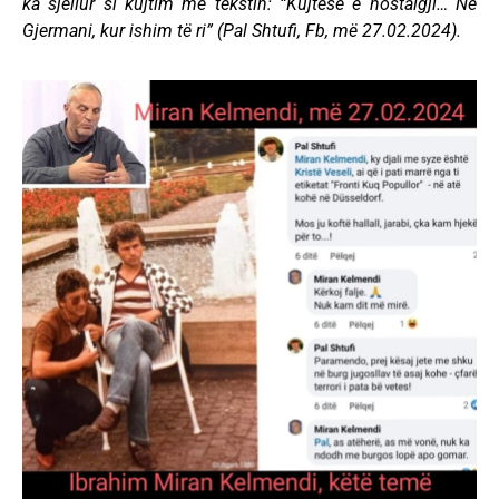
ka sjellur si kujtim me tekstin: “Kujtesë e nostalgji… Në
Gjermani, kur ishim të ri” (Pal Shtufi, Fb, më 27.02.2024).