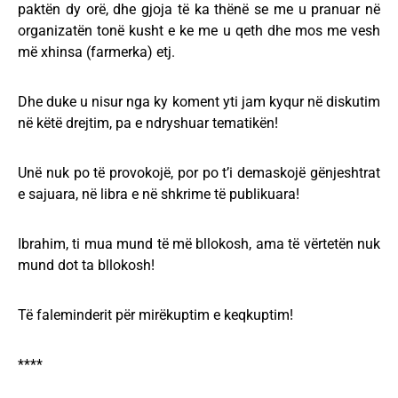
paktën dy orë, dhe gjoja të ka thënë se me u pranuar në
organizatën tonë kusht e ke me u qeth dhe mos me vesh
më xhinsa (farmerka) etj.
Dhe duke u nisur nga ky koment yti jam kyqur në diskutim
në këtë drejtim, pa e ndryshuar tematikën!
Unë nuk po të provokojë, por po t’i demaskojë gënjeshtrat
e sajuara, në libra e në shkrime të publikuara!
Ibrahim, ti mua mund të më bllokosh, ama të vërtetën nuk
mund dot ta bllokosh!
Të faleminderit për mirëkuptim e keqkuptim!
****