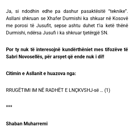
Ja, si ndodhin edhe pa dashur pasaktësitë “teknike”.
Asllani shkruan se Xhafer Durmishi ka shkuar në Kosovë
me porosi të Jusufit, sepse ashtu duhet t’ia ketë thënë
Durmishi, ndërsa Jusufi i ka shkruar tjetërgjë SN.
Por ty nuk të interesojnë kundërthëniet mes tifozëve të
Sabri Novosellës, për arsyet që ende nuk i di!!
Citimin e Asllanit e huazova nga:
RRUGËTIMI IM NË RADHËT E LNÇKVSHJ-së … (1)
***
Shaban Muharremi