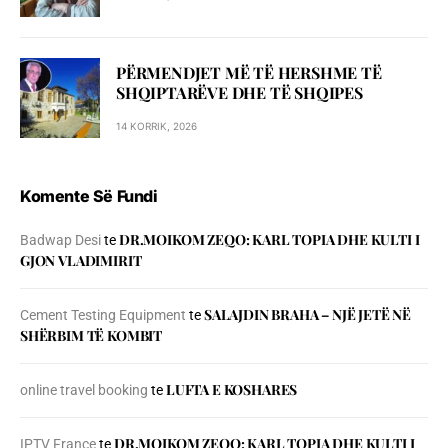
PËRMENDJET MË TË HERSHME TË
SHQIPTARËVE DHE TË SHQIPES
14 KORRIK, 2026
Komente Së Fundi
DR.MOIKOM ZEQO: KARL TOPIA DHE KULTI I
Badwap Desi
te
GJON VLADIMIRIT
SALAJDIN BRAHA – NJЁ JETЁ NЁ
Cement Testing Equipment
te
SHЁRBIM TЁ KOMBIT
LUFTA E KOSHARES
online travel booking
te
DR.MOIKOM ZEQO: KARL TOPIA DHE KULTI I
IPTV France
te