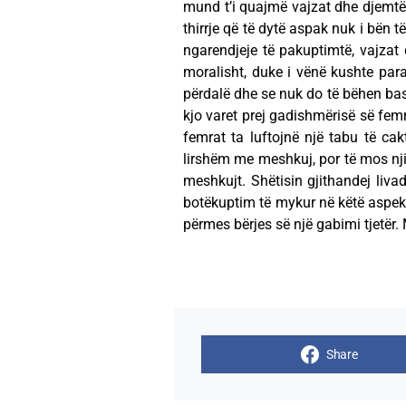
mund t’i quajmë vajzat dhe djemtë 
thirrje që të dytë aspak nuk i bën 
ngarendjeje të pakuptimtë, vajzat 
moralisht, duke i vënë kushte para
përdalë dhe se nuk do të bëhen bash
kjo varet prej gadishmërisë së femr
femrat ta luftojnë një tabu të cak
lirshëm me meshkuj, por të mos nji
meshkujt. Shëtisin gjithandej liv
botëkuptim të mykur në këtë aspekt
përmes bërjes së një gabimi tjetër. 
Share