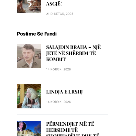
ASGJË!
21 DHJETOR, 2025
Postime Së Fundi
SALAJDIN BRAHA – NJЁ
JETЁ NЁ SHЁRBIM TЁ
KOMBIT
14 KORRIK, 2026
LINDJA E LRSHJ
14 KORRIK, 2026
PËRMENDJET MË TË
HERSHME TË
SHQIPTARËVE DHE TË