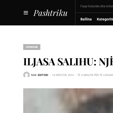
Faqe historike dhe info
Pashtriku
Ballina
Kategorit
OPINIONE
ILJASA SALIHU: N
NGA
EDITORI
14 NËNTOR, 2014
4 MINUTA PËR TË LEXUAR