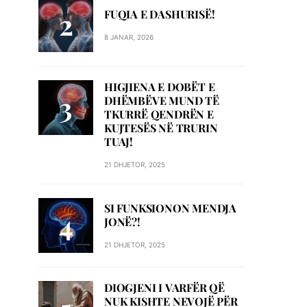
FUQIA E DASHURISË!
8 JANAR, 2026
HIGJIENA E DOBËT E
DHËMBËVE MUND TË
TKURRË QENDRËN E
KUJTESËS NË TRURIN
TUAJ!
21 DHJETOR, 2025
SI FUNKSIONON MENDJA
JONË?!
21 DHJETOR, 2025
DIOGJENI I VARFËR QË
NUK KISHTE NEVOJË PËR