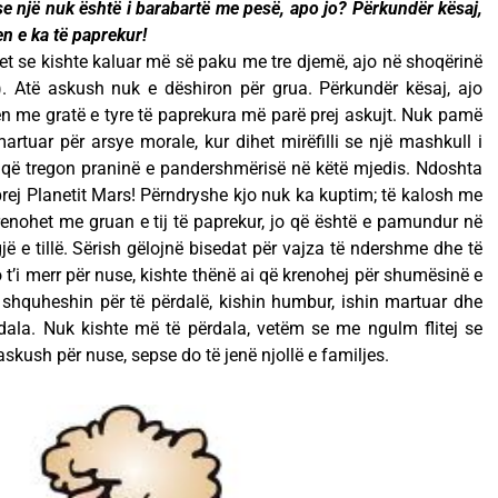
 një nuk është i barabartë me pesë, apo jo? Përkundër kësaj,
n e ka të paprekur!
het se kishte kaluar më së paku me tre djemë, ajo në shoqërinë
ë). Atë askush nuk e dëshiron për grua. Përkundër kësaj, ajo
n me gratë e tyre të paprekura më parë prej askujt. Nuk pamë
rtuar për arsye morale, kur dihet mirëfilli se një mashkull i
 që tregon praninë e pandershmërisë në këtë mjedis. Ndoshta
r prej Planetit Mars! Përndryshe kjo nuk ka kuptim; të kalosh me
renohet me gruan e tij të paprekur, jo që është e pamundur në
gjë e tillë. Sërish gëlojnë bisedat për vajza të ndershme dhe të
t’i merr për nuse, kishte thënë ai që krenohej për shumësinë e
 shquheshin për të përdalë, kishin humbur, ishin martuar dhe
dala. Nuk kishte më të përdala, vetëm se me ngulm flitej se
askush për nuse, sepse do të jenë njollë e familjes.