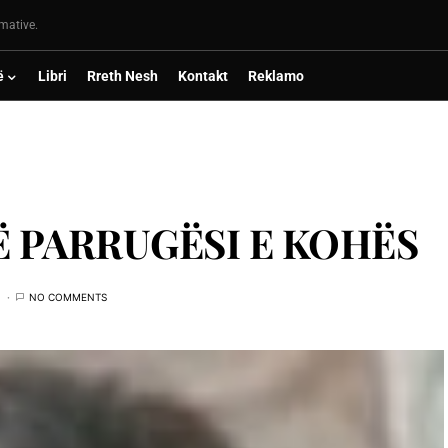
rmative.
ë
Libri
Rreth Nesh
Kontakt
Reklamo
JË PARRUGËSI E KOHËS
NO COMMENTS