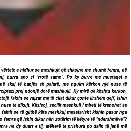
 vërtetë e hidhur se meshkujt që shkojnë me shumë femra, në
nj, burra apo si “rrotë same”. Po ky burrë me mustaqet e
në skaj të banjës së palarë, me ngulm kërkon një nuse të
rciptazi prej ndonjë dorë mashkulli. Ky mirë që kështu kërkon,
ojë faktin se vajzat me të cilat dikur çonte lirshëm qejf, ishin
nuse të dikujt. Kësisoj, secilit mashkull i mbeti të krenohet se
 faktit se të gjithë këta meshkuj mesatarisht kishin pasur nga
to femra që ishin dikur nën zotërim të këtyre të “ndershmëve”?
mra në dy duart e tij, atëherë të prishura po dalin të jenë më