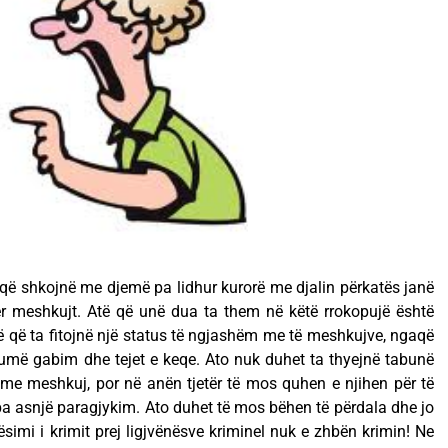
që shkojnë me djemë pa lidhur kurorë me djalin përkatës janë
ër meshkujt. Atë që unë dua ta them në këtë rrokopujë është
në që ta fitojnë një status të ngjashëm me të meshkujve, ngaqë
humë gabim dhe tejet e keqe. Ato nuk duhet ta thyejnë tabunë
 me meshkuj, por në anën tjetër të mos quhen e njihen për të
a asnjë paragjykim. Ato duhet të mos bëhen të përdala dhe jo
jësimi i krimit prej ligjvënësve kriminel nuk e zhbën krimin! Ne