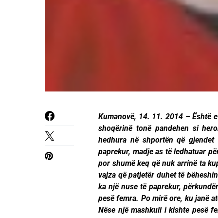
Kumanovë, 14. 11. 2014 – Është e
shoqërinë tonë pandehen si hero
hedhura në shportën që gjendet 
paprekur, madje as të ledhatuar pë
por shumë keq që nuk arrinë ta kupt
vajza që patjetër duhet të bëheshin 
ka një nuse të paprekur, përkundër
pesë femra. Po mirë ore, ku janë a
Nëse një mashkull i kishte pesë fe