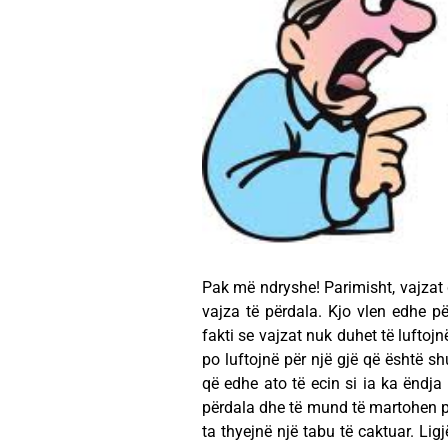
Pak më ndryshe! Parimisht, vajzat 
vajza të përdala. Kjo vlen edhe p
fakti se vajzat nuk duhet të luftoj
po luftojnë për një gjë që është s
që edhe ato të ecin si ia ka ëndja
përdala dhe të mund të martohen p
ta thyejnë një tabu të caktuar. Lig