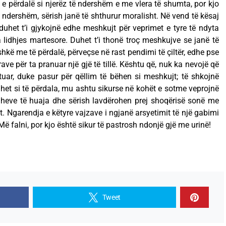
e përdalë si njerëz të ndershëm e me vlera të shumta, por kjo
të ndershëm, sërish janë të shthurur moralisht. Në vend të kësaj
duhet t’i gjykojnë edhe meshkujt për veprimet e tyre të ndyta
 lidhjes martesore. Duhet t’i thonë troç meshkujve se janë të
kë me të përdalë, përveçse në rast pendimi të çiltër, edhe pse
ave për ta pranuar një gjë të tillë. Kështu që, nuk ka nevojë që
tuar, duke pasur për qëllim të bëhen si meshkujt; të shkojnë
het si të përdala, mu ashtu sikurse në kohët e sotme veprojnë
adheve të huaja dhe sërish lavdërohen prej shoqërisë sonë me
. Ngarendja e këtyre vajzave i ngjanë arsyetimit të një gabimi
Më falni, por kjo është sikur të pastrosh ndonjë gjë me urinë!
Tweet