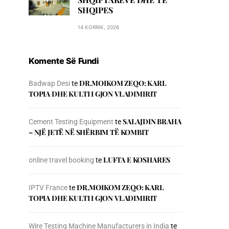
SHQIPES
14 KORRIK, 2026
Komente Së Fundi
DR.MOIKOM ZEQO: KARL
Badwap Desi
te
TOPIA DHE KULTI I GJON VLADIMIRIT
SALAJDIN BRAHA
Cement Testing Equipment
te
– NJЁ JETЁ NЁ SHЁRBIM TЁ KOMBIT
LUFTA E KOSHARES
online travel booking
te
DR.MOIKOM ZEQO: KARL
IPTV France
te
TOPIA DHE KULTI I GJON VLADIMIRIT
Wire Testing Machine Manufacturers in India
te