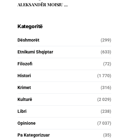
ALEKSANDËR MOISIU …
Kategoritë
Dëshmorët
(299)
Etnikumi Shqiptar
(633)
Filozofi
(72)
Histori
(1 770)
Krimet
(316)
Kulturë
(2 029)
Libri
(238)
Opinione
(7 037)
Pa Kategorizuar
(35)