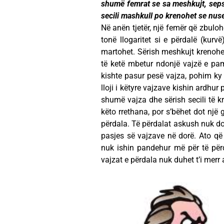
shumë femrat se sa meshkujt, sepse
secili mashkull po krenohet se nuse
Në anën tjetër, një femër që zbulo
tonë llogaritet si e përdalë (kurv
martohet. Sërish meshkujt krenohe
të ketë mbetur ndonjë vajzë e pama
kishte pasur pesë vajza, pohim ky
lloji i këtyre vajzave kishin ardhu
shumë vajza dhe sërish secili të k
këto rrethana, por s’bëhet dot një 
përdala. Të përdalat askush nuk do 
pasjes së vajzave në dorë. Ato që
nuk ishin pandehur më për të për
vajzat e përdala nuk duhet t’i merr 