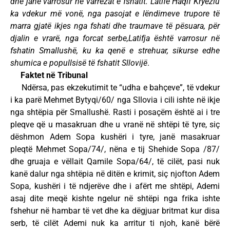
dhe janë varrosur në varrezat e fshatit. Latife Haqif Kryeziu
ka vdekur më vonë, nga pasojat e lëndimeve trupore të
marra gjatë ikjes nga fshati dhe traumave të pësuara, për
djalin e vrarë, nga forcat serbe,Latifja është varrosur në
fshatin Smallushë, ku ka qenë e strehuar, sikurse edhe
shumica e popullsisë të fshatit Sllovijë
.
Faktet në Tribunal
Ndërsa, pas ekzekutimit te “udha e bahçeve”, të vdekur
i ka parë Mehmet Bytyqi/60/ nga Sllovia i cili ishte në ikje
nga shtëpia për Smallushë. Rasti i posaçëm është ai i tre
pleqve që u masakruan dhe u vranë në shtëpi të tyre, siç
dëshmon Adem Sopa kushëri i tyre, janë masakruar
pleqtë Mehmet Sopa/74/, nëna e tij Shehide Sopa /87/
dhe gruaja e vëllait Qamile Sopa/64/, të cilët, pasi nuk
kanë dalur nga shtëpia në ditën e krimit, siç njofton Adem
Sopa, kushëri i të ndjerëve dhe i afërt me shtëpi, Ademi
asaj dite meqë kishte ngelur në shtëpi nga frika ishte
fshehur në hambar të vet dhe ka dëgjuar britmat kur disa
serb, të cilët Ademi nuk ka arritur ti njoh, kanë bërë