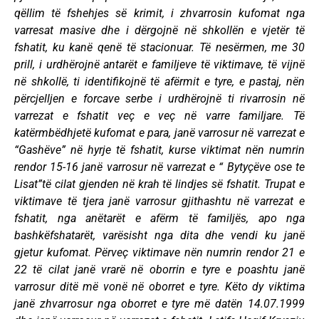
qëllim të fshehjes së krimit, i zhvarrosin kufomat nga
varresat masive dhe i dërgojnë në shkollën e vjetër të
fshatit, ku kanë qenë të stacionuar. Të nesërmen, me 30
prill, i urdhërojnë antarët e familjeve të viktimave, të vijnë
në shkollë, ti identifikojnë të afërmit e tyre, e pastaj, nën
përcjelljen e forcave serbe i urdhërojnë ti rivarrosin në
varrezat e fshatit veç e veç në varre familjare. Të
katërmbëdhjetë kufomat e para, janë varrosur në varrezat e
“Gashëve” në hyrje të fshatit, kurse viktimat nën numrin
rendor 15-16 janë varrosur në varrezat e “ Bytyçëve ose te
Lisat”të cilat gjenden në krah të lindjes së fshatit. Trupat e
viktimave të tjera janë varrosur gjithashtu në varrezat e
fshatit, nga anëtarët e afërm të familjës, apo nga
bashkëfshatarët, varësisht nga dita dhe vendi ku janë
gjetur kufomat. Përveç viktimave nën numrin rendor 21 e
22 të cilat janë vrarë në oborrin e tyre e poashtu janë
varrosur ditë më vonë në oborret e tyre. Këto dy viktima
janë zhvarrosur nga oborret e tyre më datën 14.07.1999