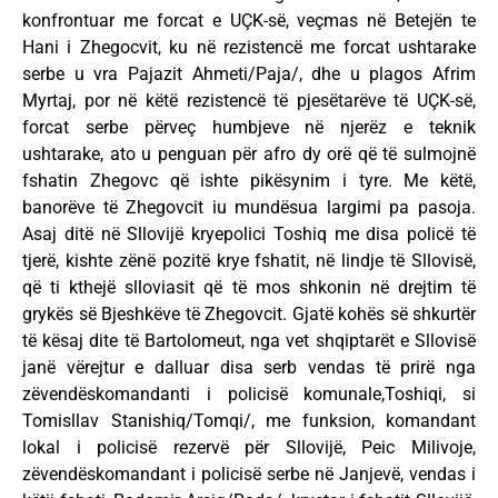
konfrontuar me forcat e UÇK-së, veçmas në Betejën te
Hani i Zhegocvit, ku në rezistencë me forcat ushtarake
serbe u vra Pajazit Ahmeti/Paja/, dhe u plagos Afrim
Myrtaj, por në këtë rezistencë të pjesëtarëve të UÇK-së,
forcat serbe përveç humbjeve në njerëz e teknik
ushtarake, ato u penguan për afro dy orë që të sulmojnë
fshatin Zhegovc që ishte pikësynim i tyre. Me këtë,
banorëve të Zhegovcit iu mundësua largimi pa pasoja.
Asaj ditë në Sllovijë kryepolici Toshiq me disa policë të
tjerë, kishte zënë pozitë krye fshatit, në lindje të Sllovisë,
që ti kthejë slloviasit që të mos shkonin në drejtim të
grykës së Bjeshkëve të Zhegovcit. Gjatë kohës së shkurtër
të kësaj dite të Bartolomeut, nga vet shqiptarët e Sllovisë
janë vërejtur e dalluar disa serb vendas të prirë nga
zëvendëskomandanti i policisë komunale,Toshiqi, si
Tomisllav Stanishiq/Tomqi/, me funksion, komandant
lokal i policisë rezervë për Sllovijë, Peic Milivoje,
zëvendëskomandant i policisë serbe në Janjevë, vendas i