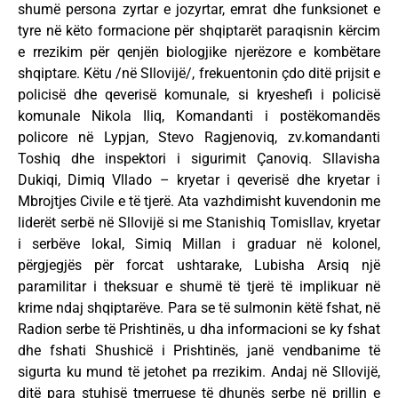
shumë persona zyrtar e jozyrtar, emrat dhe funksionet e
tyre në këto formacione për shqiptarët paraqisnin kërcim
e rrezikim për qenjën biologjike njerëzore e kombëtare
shqiptare. Këtu /në Sllovijë/, frekuentonin çdo ditë prijsit e
policisë dhe qeverisë komunale, si kryeshefi i policisë
komunale Nikola Iliq, Komandanti i postëkomandës
policore në Lypjan, Stevo Ragjenoviq, zv.komandanti
Toshiq dhe inspektori i sigurimit Çanoviq. Sllavisha
Dukiqi, Dimiq Vllado – kryetar i qeverisë dhe kryetar i
Mbrojtjes Civile e të tjerë. Ata vazhdimisht kuvendonin me
liderët serbë në Sllovijë si me Stanishiq Tomisllav, kryetar
i serbëve lokal, Simiq Millan i graduar në kolonel,
përgjegjës për forcat ushtarake, Lubisha Arsiq një
paramilitar i theksuar e shumë të tjerë të implikuar në
krime ndaj shqiptarëve. Para se të sulmonin këtë fshat, në
Radion serbe të Prishtinës, u dha informacioni se ky fshat
dhe fshati Shushicë i Prishtinës, janë vendbanime të
sigurta ku mund të jetohet pa rrezikim. Andaj në Sllovijë,
ditë para stuhisë tmerruese të dhunës serbe në prillin e