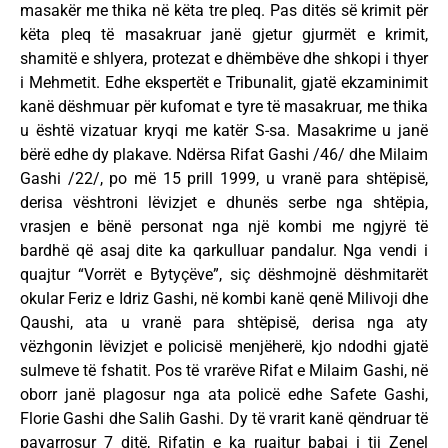
masakër me thika në këta tre pleq. Pas ditës së krimit për
këta pleq të masakruar janë gjetur gjurmët e krimit,
shamitë e shlyera, protezat e dhëmbëve dhe shkopi i thyer
i Mehmetit. Edhe ekspertët e Tribunalit, gjatë ekzaminimit
kanë dëshmuar për kufomat e tyre të masakruar, me thika
u është vizatuar kryqi me katër S-sa. Masakrime u janë
bërë edhe dy plakave. Ndërsa Rifat Gashi /46/ dhe Milaim
Gashi /22/, po më 15 prill 1999, u vranë para shtëpisë,
derisa vështroni lëvizjet e dhunës serbe nga shtëpia,
vrasjen e bënë personat nga një kombi me ngjyrë të
bardhë që asaj dite ka qarkulluar pandalur. Nga vendi i
quajtur “Vorrët e Bytyçëve”, siç dëshmojnë dëshmitarët
okular Feriz e Idriz Gashi, në kombi kanë qenë Milivoji dhe
Qaushi, ata u vranë para shtëpisë, derisa nga aty
vëzhgonin lëvizjet e policisë menjëherë, kjo ndodhi gjatë
sulmeve të fshatit. Pos të vrarëve Rifat e Milaim Gashi, në
oborr janë plagosur nga ata policë edhe Safete Gashi,
Florie Gashi dhe Salih Gashi. Dy të vrarit kanë qëndruar të
pavarrosur 7 ditë, Rifatin e ka ruajtur babai i tij Zenel