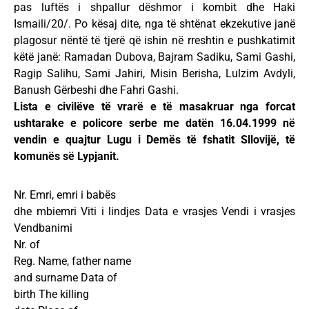
pas luftës i shpallur dëshmor i kombit dhe Haki
Ismaili/20/. Po kësaj dite, nga të shtënat ekzekutive janë
plagosur nëntë të tjerë që ishin në rreshtin e pushkatimit
këtë janë: Ramadan Dubova, Bajram Sadiku, Sami Gashi,
Ragip Salihu, Sami Jahiri, Misin Berisha, Lulzim Avdyli,
Banush Gërbeshi dhe Fahri Gashi.
Lista e civilëve të vrarë e të masakruar nga forcat
ushtarake e policore serbe me datën 16.04.1999 në
vendin e quajtur Lugu i Demës të fshatit Sllovijë, të
komunës së Lypjanit.
Nr. Emri, emri i babës
dhe mbiemri Viti i lindjes Data e vrasjes Vendi i vrasjes
Vendbanimi
Nr. of
Reg. Name, father name
and surname Data of
birth The killing