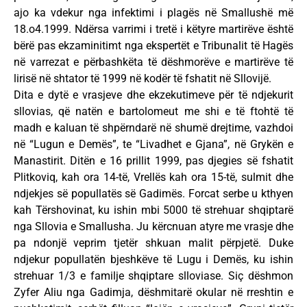
ajo ka vdekur nga infektimi i plagës në Smallushë më
18.o4.1999. Ndërsa varrimi i tretë i këtyre martirëve është
bërë pas ekzaminitimt nga ekspertët e Tribunalit të Hagës
në varrezat e përbashkëta të dëshmorëve e martirëve të
lirisë në shtator të 1999 në kodër të fshatit në Sllovijë.
Dita e dytë e vrasjeve dhe ekzekutimeve për të ndjekurit
sllovias, që natën e bartolomeut me shi e të ftohtë të
madh e kaluan të shpërndarë në shumë drejtime, vazhdoi
në “Lugun e Demës”, te “Livadhet e Gjana”, në Grykën e
Manastirit. Ditën e 16 prillit 1999, pas djegies së fshatit
Plitkoviq, kah ora 14-të, Vrellës kah ora 15-të, sulmit dhe
ndjekjes së popullatës së Gadimës. Forcat serbe u kthyen
kah Tërshovinat, ku ishin mbi 5000 të strehuar shqiptarë
nga Sllovia e Smallusha. Ju kërcnuan atyre me vrasje dhe
pa ndonjë veprim tjetër shkuan malit përpjetë. Duke
ndjekur popullatën bjeshkëve të Lugu i Demës, ku ishin
strehuar 1/3 e familje shqiptare slloviase. Siç dëshmon
Zyfer Aliu nga Gadimja, dëshmitarë okular në rreshtin e