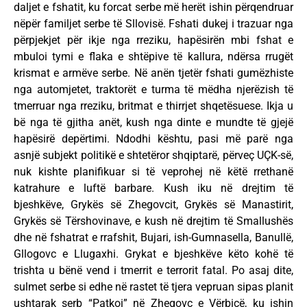
daljet e fshatit, ku forcat serbe më herët ishin përqendruar
nëpër familjet serbe të Sllovisë. Fshati dukej i trazuar nga
përpjekjet për ikje nga rreziku, hapësirën mbi fshat e
mbuloi tymi e flaka e shtëpive të kallura, ndërsa rrugët
krismat e armëve serbe. Në anën tjetër fshati gumëzhiste
nga automjetet, traktorët e turma të mëdha njerëzish të
tmerruar nga rreziku, britmat e thirrjet shqetësuese. Ikja u
bë nga të gjitha anët, kush nga dinte e mundte të gjejë
hapësirë depërtimi. Ndodhi kështu, pasi më parë nga
asnjë subjekt politikë e shtetëror shqiptarë, përveç UÇK-së,
nuk kishte planifikuar si të veprohej në këtë rrethanë
katrahure e luftë barbare. Kush iku në drejtim të
bjeshkëve, Grykës së Zhegovcit, Grykës së Manastirit,
Grykës së Tërshovinave, e kush në drejtim të Smallushës
dhe në fshatrat e rrafshit, Bujari, ish-Gumnasella, Banullë,
Gllogovc e Llugaxhi. Grykat e bjeshkëve këto kohë të
trishta u bënë vend i tmerrit e terrorit fatal. Po asaj dite,
sulmet serbe si edhe në rastet të tjera vepruan sipas planit
ushtarak serb “Patkoi” në Zhegovc e Vërbicë, ku ishin