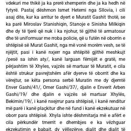
vdekuri me thikë ja ka prerë xhemperin dhe ja ka hedh në
fytyrë. Pastaj dëshmon Ismet Hetemi nga Sllovia, i cili
asaj dite, kur ka arritur te dyert e Muratit Gashit thotë, se
ka parë Miroslav Stanishiqin, Stanoje e Sinisha Milkiqin
dhe dy të tjerë që nuk i ka njohur, të gjithë të armatosur
dhe të uniformuar me rroba policie, që u futën në oborrin e
shtëpisë së Murat Gashit, nga më vonë morëm vesh, se të
njëjtit, pasi i kanë nxjerr nga shtëpitë gjithë meshkujt
/pesë sa ishin aty/, kanë larguan fëmijët e gratë, me
përjashtim të Xhyles, vajzës së martuar të Muratit, e cila
është strukur pavrejtshëm afër dyerve të oborrit dhe ka
vërejtur, se këta persona serbë Muratin me dy djemtë
Enver Gashi/41/, Omer Gashi/37/, djalin e Enverit Arben
Gashi/19/ dhe djalin e vajzës së martuar Xhylës,
Bekimin/19/, i kanë nxejrrur para shtëpisë, i kanë renditur
më parë i kanë plaçkitur dhe në fund i kanë ekzekutuar në
oborr para shtëpisë. Xhyla ishte dëshmitarja më e afërt e
cila përkundër tmerrit e dhembjes e ka vëzhguar
ekzekutimin e babait, dy vëllezërve, djalit dhe djalit të