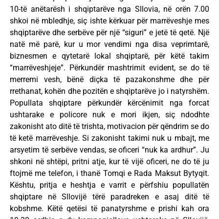
10-të anëtarësh i shqiptarëve nga Sllovia, në orën 7.00
shkoi në mbledhje, siç ishte kërkuar për marrëveshje mes
shqiptarëve dhe serbëve për një “siguri” e jetë të qetë. Një
natë më parë, kur u mor vendimi nga disa veprimtarë,
biznesmen e qytetarë lokal shqiptarë, për këtë takim
“marrëveshjeje”. Përkundër mashtrimit evident, se do të
merremi vesh, bënë diçka të pazakonshme dhe për
rrethanat, kohën dhe pozitën e shqiptarëve jo i natyrshëm.
Popullata shqiptare përkundër kërcënimit nga forcat
ushtarake e policore nuk e mori ikjen, siç ndodhte
zakonisht ato ditë të trishta, motivacion për qëndrim se do
të ketë marrëveshje. Si zakonisht takimi nuk u mbajt, me
arsyetim të serbëve vendas, se oficeri “nuk ka ardhur”. Ju
shkoni në shtëpi, pritni atje, kur të vijë oficeri, ne do të ju
ftojmë me telefon, i thanë Tomqi e Rada Maksut Bytyqit.
Kështu, pritja e heshtja e varrit e përfshiu popullatën
shqiptare në Sllovijë tërë paradreken e asaj ditë të
kobshme. Këtë qetësi të panatyrshme e prishi kah ora