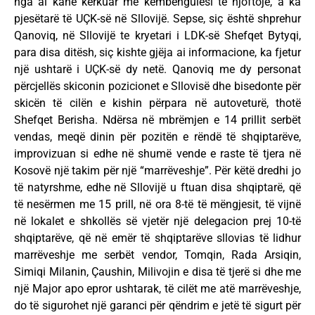
nga ai kanë kërkuar me këmbëngulësi të njoftojë, a ka
pjesëtarë të UÇK-së në Sllovijë. Sepse, siç është shprehur
Qanoviq, në Sllovijë te kryetari i LDK-së Shefqet Bytyqi,
para disa ditësh, siç kishte gjëja ai informacione, ka fjetur
një ushtarë i UÇK-së dy netë. Qanoviq me dy personat
përcjellës skiconin pozicionet e Sllovisë dhe bisedonte për
skicën të cilën e kishin përpara në autoveturë, thotë
Shefqet Berisha. Ndërsa në mbrëmjen e 14 prillit serbët
vendas, meqë dinin për pozitën e rëndë të shqiptarëve,
improvizuan si edhe në shumë vende e raste të tjera në
Kosovë një takim për një “marrëveshje”. Për këtë dredhi jo
të natyrshme, edhe në Sllovijë u ftuan disa shqiptarë, që
të nesërmen me 15 prill, në ora 8-të të mëngjesit, të vijnë
në lokalet e shkollës së vjetër një delegacion prej 10-të
shqiptarëve, që në emër të shqiptarëve sllovias të lidhur
marrëveshje me serbët vendor, Tomqin, Rada Arsiqin,
Simiqi Milanin, Çaushin, Milivojin e disa të tjerë si dhe me
një Major apo epror ushtarak, të cilët me atë marrëveshje,
do të sigurohet një garanci për qëndrim e jetë të sigurt për