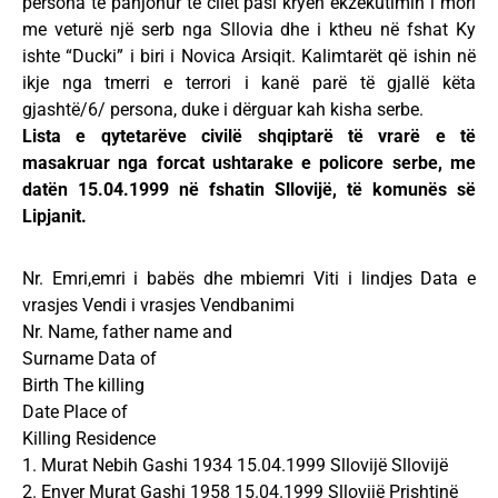
persona të panjohur të cilët pasi kryen ekzekutimin i mori
me veturë një serb nga Sllovia dhe i ktheu në fshat Ky
ishte “Ducki” i biri i Novica Arsiqit. Kalimtarët që ishin në
ikje nga tmerri e terrori i kanë parë të gjallë këta
gjashtë/6/ persona, duke i dërguar kah kisha serbe.
Lista e qytetarëve civilë shqiptarë të vrarë e të
masakruar nga forcat ushtarake e policore serbe, me
datën 15.04.1999 në fshatin Sllovijë, të komunës së
Lipjanit.
Nr. Emri,emri i babës dhe mbiemri Viti i lindjes Data e
vrasjes Vendi i vrasjes Vendbanimi
Nr. Name, father name and
Surname Data of
Birth The killing
Date Place of
Killing Residence
1. Murat Nebih Gashi 1934 15.04.1999 Sllovijë Sllovijë
2. Enver Murat Gashi 1958 15.04.1999 Sllovijë Prishtinë