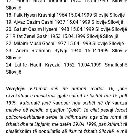
17. Florim Rizah Ibrahimi 1974 15.04.1999 Sllovijë
Sllovijë
18. Faik Hysen Krasniqi 1964 15.04.1999 Sllovijë Sllovijë
19. Ajvaz Qazim Gashi 1937 15.04.1999 Sllovijë Sllovijë
20. Gafurr Qazim Hyseni 1948 15.04.1999 Sllovijë Sllovijë
21 Rifat Zenel Gashi 1953 15.04.1999 Sllovijë Sllovijë
22. Milaim Musli Gashi 1977 15.04.1999 Sllovijë Sllovijë
23. Adem Rrahman Bytyqi 1940 15.04.1999 Sllovijë
Sllovijë
24 Latife Haqif Kryeziu 1952 19.04.1999 Smallushë
Sllovijë
Vërejteje:
Viktimat deri në numrin rendor 16, janë
ekzekutuar e masakruar gjatë sulmit të fashtit më 15 prill
1999. kufomatë janë varrosur nga serbët në dy varreza
masive në vendin e quajtur “Çukë”. Të cilat pastaj forcat
policore-ushtarake serbe të ndihmuara nga disa romë të
fshatit dhe të Lipjanit, me datën 29.04.1999, pas kthimit të
pjesërishëm të popullatës së ikur të fshatit Sllovijë, e më