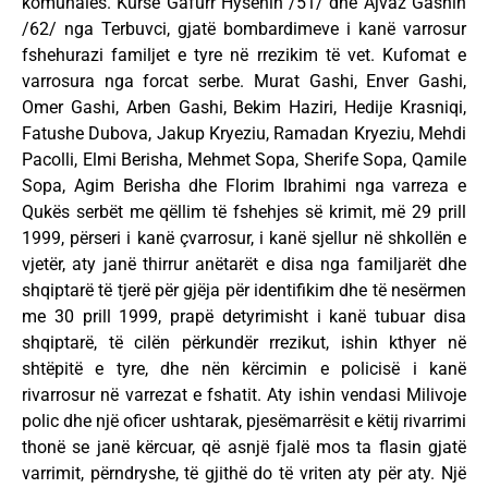
komunales. Kurse Gafurr Hysenin /51/ dhe Ajvaz Gashin
/62/ nga Terbuvci, gjatë bombardimeve i kanë varrosur
fshehurazi familjet e tyre në rrezikim të vet. Kufomat e
varrosura nga forcat serbe. Murat Gashi, Enver Gashi,
Omer Gashi, Arben Gashi, Bekim Haziri, Hedije Krasniqi,
Fatushe Dubova, Jakup Kryeziu, Ramadan Kryeziu, Mehdi
Pacolli, Elmi Berisha, Mehmet Sopa, Sherife Sopa, Qamile
Sopa, Agim Berisha dhe Florim Ibrahimi nga varreza e
Qukës serbët me qëllim të fshehjes së krimit, më 29 prill
1999, përseri i kanë çvarrosur, i kanë sjellur në shkollën e
vjetër, aty janë thirrur anëtarët e disa nga familjarët dhe
shqiptarë të tjerë për gjëja për identifikim dhe të nesërmen
me 30 prill 1999, prapë detyrimisht i kanë tubuar disa
shqiptarë, të cilën përkundër rrezikut, ishin kthyer në
shtëpitë e tyre, dhe nën kërcimin e policisë i kanë
rivarrosur në varrezat e fshatit. Aty ishin vendasi Milivoje
polic dhe një oficer ushtarak, pjesëmarrësit e këtij rivarrimi
thonë se janë kërcuar, që asnjë fjalë mos ta flasin gjatë
varrimit, përndryshe, të gjithë do të vriten aty për aty. Një