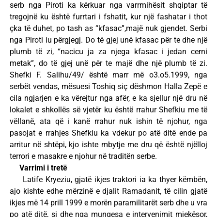
serb nga Piroti ka kërkuar nga varrmihësit shqiptar të
tregojnë ku është furrtari i fshatit, kur një fashatar i thot
çka të duhet, po tash as “kfasac”,majë nuk gjendet. Serbi
nga Piroti iu përgjegj. Do të gjej unë kfasac për te dhe një
plumb të zi, “nacicu ja za njega kfasac i jedan cerni
metak”, do të gjej unë për te majë dhe një plumb të zi.
Shefki F. Salihu/49/ është marr më o3.o5.1999, nga
serbët vendas, mësuesi Toshiq siç dëshmon Halla Zepë e
cila ngjarjen e ka vërejtur nga afër, e ka sjellur një dru në
lokalet e shkollës së vjetër ku është rrahur Shefkiu me të
vëllanë, ata që i kanë rrahur nuk ishin të njohur, nga
pasojat e rrahjes Shefkiu ka vdekur po atë ditë ende pa
arritur në shtëpi, kjo ishte mbytje me dru që është njëlloj
terrori e masakre e njohur në traditën serbe.
Varrimi i tretë
Latife Kryeziu, gjatë ikjes traktori ia ka thyer këmbën,
ajo kishte edhe mërzinë e djalit Ramadanit, të cilin gjatë
ikjes më 14 prill 1999 e morën paramilitarët serb dhe u vra
po atë ditë, si dhe nga mungesa e intervenimit mjekësor,