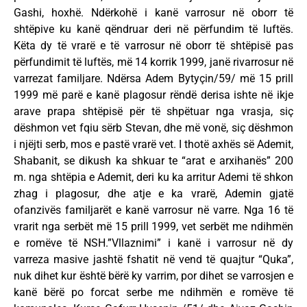
Gashi, hoxhë. Ndërkohë i kanë varrosur në oborr të
shtëpive ku kanë qëndruar deri në përfundim të luftës.
Këta dy të vrarë e të varrosur në oborr të shtëpisë pas
përfundimit të luftës, më 14 korrik 1999, janë rivarrosur në
varrezat familjare. Ndërsa Adem Bytyçin/59/ më 15 prill
1999 më parë e kanë plagosur rëndë derisa ishte në ikje
arave prapa shtëpisë për të shpëtuar nga vrasja, siç
dëshmon vet fqiu sërb Stevan, dhe më vonë, siç dëshmon
i njëjti serb, mos e pastë vrarë vet. I thotë axhës së Ademit,
Shabanit, se dikush ka shkuar te “arat e arxihanës” 200
m. nga shtëpia e Ademit, deri ku ka arritur Ademi të shkon
zhag i plagosur, dhe atje e ka vrarë, Ademin gjatë
ofanzivës familjarët e kanë varrosur në varre. Nga 16 të
vrarit nga serbët më 15 prill 1999, vet serbët me ndihmën
e romëve të NSH.”Vllaznimi” i kanë i varrosur në dy
varreza masive jashtë fshatit në vend të quajtur “Quka”,
nuk dihet kur është bërë ky varrim, por dihet se varrosjen e
kanë bërë po forcat serbe me ndihmën e romëve të