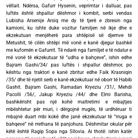
vëllait. Ndërsa, Gafurr Hysenin, veprimtar i dalluar, pas
luftës është shpallur dëshmor i kombit, serbi vendas
Lubisha Arsenije Arsiq me dy të tjerë e zbresin nga
kamioni, ku ishte duke vozitur familjen në ikje dhe e
ekzekutuan menjëherë para shtëpisë së djemve të
Metushit, të cilën shtëpi më vonë e kanë djegur bashkë
me kufomën e Gafurrit. Të ndarë nga familjet e të ndalur e
më vonë të ekzekutuar të “udha e bahçeve”, ishin edhe
Bajram Gashi/34/ pas luftës i shpallur dëshmor, po
kështu nga traktori e kanë zbritur edhe Faik Krasniqin
/35/ dhe të njetit serb e kanë ekzekutuar në oborr të Habib
Gashit. Bajram Gashi, Ramadan Kryeziu /31/, Mehdi
Pacolli /56/, Jakup Kryeziu /44/ dhe Elmi Barisha,
bashkërisht pas një kohë maltretimi e mbajtjes
mbështetur për muri, i dërgojnë rrugës, të urdhëruar ti
mbajnë duart mbi kokë dhe janë ekzekutuar të “rruga e
bahqeve” në rrethana të panjohura. Dëshmitar okular për
këtë është Ragip Sopa nga Sllovia. Ai thotë: ishin katër