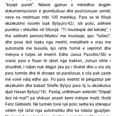
“kryejë punët”. Ndanë gjahun e mbledhur dogjën
dokumentacionin e grumbulluar dhe pozicionuan armët,
neve na rreshtuan mbi 100 meshkuj. Para se të fillojë
ekzekutimi nxorën Isak Bytyçin/42/, ish polic, atëherë
punëtor i shkollës në Sllovijë. ”Ti musteqok del këndej“, i
tha serbisht personi/Marko/ me mustaqe, apo “tulleci”,
dhe posa doli Isaku nga rreshti, menjëherë e vrau me
automatik me busulle, kjo ishte formë e veprimit dhe
mënyra e futjes së tmerrit. Edhe Januz Pacollin/58/ e
vranë, pasi e ftuan të zbret nga traktori, Jonuzi ishte i
shurdhët, i ndjeri nuk dëgjoi çka po i thuhet dhe u vra aty
para turmës dhe të shoqes së paralizuar, e cila pak çaste
më vonë vdiq edhe ajo. Po para rreshtit të përgatitur për
ekzekutim dhe babait Shefki Bytyçi para tij iu ekzekutua
djali Hasan Bytyçi/18/. Pastaj, urdhëruan serbisht “Shpejt
ikni në mal”! pa shikuar anash kemi mësyer malit, thotë
Feriz Gërbeshi. Në turmën tonë një polic serbe ka shkrepur
vetëm një rafal nga automatiku dhe ka ndalur gjuajtjen.