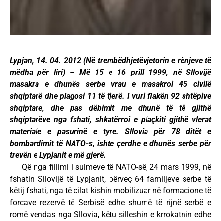
Lypjan, 14. 04. 2012 (Në trembëdhjetëvjetorin e rënjeve të
mëdha për liri) – Më 15 e 16 prill 1999, në Sllovijë
masakra e dhunës serbe vrau e masakroi 45 civilë
shqiptarë dhe plagosi 11 të tjerë. I vuri flakën 92 shtëpive
shqiptare, dhe pas dëbimit me dhunë të të gjithë
shqiptarëve nga fshati, shkatërroi e plaçkiti gjithë vlerat
materiale e pasurinë e tyre. Sllovia për 78 ditët e
bombardimit të NATO-s, ishte çerdhe e dhunës serbe për
trevën e Lypjanit e më gjerë.
Që nga fillimi i sulmeve të NATO-së, 24 mars 1999, në
fshatin Sllovijë të Lypjanit, përveç 64 familjeve serbe të
këtij fshati, nga të cilat kishin mobilizuar në formacione të
forcave rezervë të Serbisë edhe shumë të rijnë serbë e
romë vendas nga Sllovia, këtu silleshin e krrokatnin edhe