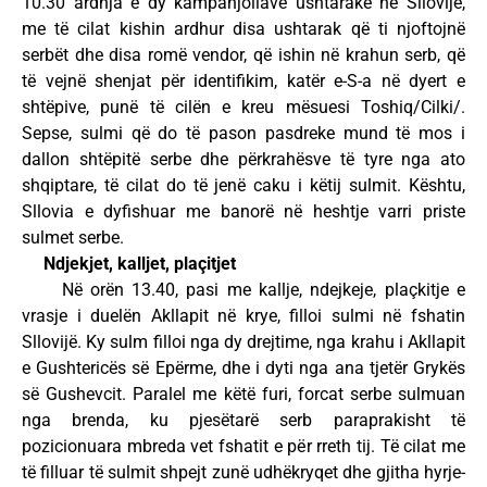
10.30 ardhja e dy kampanjollave ushtarake në Sllovijë,
me të cilat kishin ardhur disa ushtarak që ti njoftojnë
serbët dhe disa romë vendor, që ishin në krahun serb, që
të vejnë shenjat për identifikim, katër e-S-a në dyert e
shtëpive, punë të cilën e kreu mësuesi Toshiq/Cilki/.
Sepse, sulmi që do të pason pasdreke mund të mos i
dallon shtëpitë serbe dhe përkrahësve të tyre nga ato
shqiptare, të cilat do të jenë caku i këtij sulmit. Kështu,
Sllovia e dyfishuar me banorë në heshtje varri priste
sulmet serbe.
Ndjekjet, kalljet, plaçitjet
Në orën 13.40, pasi me kallje, ndejkeje, plaçkitje e
vrasje i duelën Akllapit në krye, filloi sulmi në fshatin
Sllovijë. Ky sulm filloi nga dy drejtime, nga krahu i Akllapit
e Gushtericës së Epërme, dhe i dyti nga ana tjetër Grykës
së Gushevcit. Paralel me këtë furi, forcat serbe sulmuan
nga brenda, ku pjesëtarë serb paraprakisht të
pozicionuara mbreda vet fshatit e për rreth tij. Të cilat me
të filluar të sulmit shpejt zunë udhëkryqet dhe gjitha hyrje-