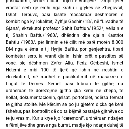
pushkatimit, serbët filluan “lojën e vrasjeve”. Grupi tjetër
vrastar serb që erdhi nga krahu i grykës së Zhegovcit,
fshati Tërbuvc, pasi kishte masakruar dëshmoren e
kombit nga ky lokalitet, Zylfije Gashin/18/, në “Livadhe të
Gjana”, ekzekutoi profesor Sahit Baftiun/1952/, vëllain e
tij Shahin Baftiu/1960/, dhëndrin dhe djalin Kastriot
Bahtiu /1983/, për lirimin e të cilit më parë morën 8.000
DM nga e ëma e tij Hyrije Baftiu, por gënjeshtra, tipari
kombëtar serb, ia vranë djalin. Ishin orët e pasdites së
vonë, siç dëshmon Zyfer Aliu, Feriz Gërbeshi, Ismet
Hetemi e mbi 100 të tjerë që ishin në rreshtin e
ekzekutimit, në rradhët e pushkatimit në masakrën e
Lugut të Demës. Serbët pasi tubuan të gjithë, na
urdhëruan të dorëzojmë gjitha çka kemi në xhepa, të
hollat, dokumentacionin, qelsat, portofolët, ndërsa femrat
të gjitha stolitë. Me kërcim se po ju gjetëm diçka që keni
fshehur, pas kontrollit që do ta bëjmë pastaj,të gjithëve do
të ju vrasim. Kur u krye kjo “ceremoni”, urdhëruan ndarjen
e fëmijëve dhe grave nga burrat, madje kjo ndarje duhej të