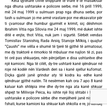
Këta qytetarë civilë shqiptarë të vrarë e të masakruar
nga dhuna ushtarake e policore serbe, më 16 prill 1999,
më 24 maj 1999 u sulmuan prap nga dhuna serbe, por
tash u sulmuan jo me armë vrastare por me eksavator për
ti çvarrosur dhe humbur gjurmët e krimit, siç dëshmon
Ibrahim Vitia nga Sllovia me 24 maj 1999, më duket ishte
ditë e enjte, thot Vitia, nuk jam i sigurtë. Sërbët vendas
Tomisllav Stanishiq, Rada Arsiq, Stanoje Milkiq, i quajtur
”Çaushi” me vëlla e shumë të tjerë të gjithë të armatosur,
me dy traktorë e rimorkio të mbuluar me najlon të zi, pas
tri orë pas shkuarjes, nën përcjelljen e disa ushtarëve dhe
një kamioni. Nga të cilët, dy-tre ushtarë kanë qëndruar në
roje në kodër nën Vardesh deri sa i kanë sjellur kufomat.
Diçka gjatë janë grindur aty të kodra ku edhe kanë
qëndruar gjithë natën. Të nesërmen kah ora 7 apo 8 kanë
kaluar kah shtëpia ime dhe dy-tre nga ata kanë shkuar
shpejt te Milivoje Peica, ku ishte një lloj shtabi i forcave
ushtarake e policore sërbe dhe menjëherë janë nisur kah
fshati, kurse kamioni ka shkuar kah shkolla e re, jo këndej