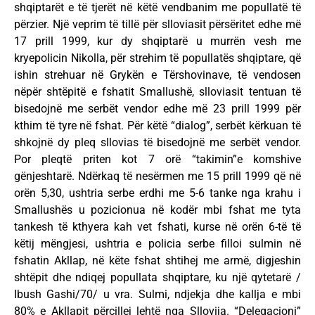
shqiptarët e të tjerët në këtë vendbanim me popullatë të
përzier. Një veprim të tillë për slloviasit përsëritet edhe më
17 prill 1999, kur dy shqiptarë u murrën vesh me
kryepolicin Nikolla, për strehim të popullatës shqiptare, që
ishin strehuar në Grykën e Tërshovinave, të vendosen
nëpër shtëpitë e fshatit Smallushë, slloviasit tentuan të
bisedojnë me serbët vendor edhe më 23 prill 1999 për
kthim të tyre në fshat. Për këtë “dialog”, serbët kërkuan të
shkojnë dy pleq sllovias të bisedojnë me serbët vendor.
Por pleqtë priten kot 7 orë “takimin”e komshive
gënjeshtarë. Ndërkaq të nesërmen me 15 prill 1999 që në
orën 5,30, ushtria serbe erdhi me 5-6 tanke nga krahu i
Smallushës u pozicionua në kodër mbi fshat me tyta
tankesh të kthyera kah vet fshati, kurse në orën 6-të të
këtij mëngjesi, ushtria e policia serbe filloi sulmin në
fshatin Akllap, në këte fshat shtihej me armë, digjeshin
shtëpit dhe ndiqej popullata shqiptare, ku një qytetarë /
Ibush Gashi/70/ u vra. Sulmi, ndjekja dhe kallja e mbi
80% e Akllapit përcillej lehtë nga Sllovija. “Delegacioni”