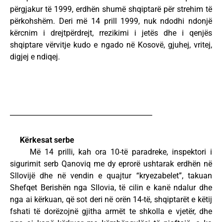
përgjakur të 1999, erdhën shumë shqiptarë për strehim të
përkohshëm. Deri më 14 prill 1999, nuk ndodhi ndonjë
kërcnim i drejtpërdrejt, rrezikimi i jetës dhe i qenjës
shqiptare vërvitje kudo e ngado në Kosovë, gjuhej, vritej,
digjej e ndiqej.
_________________________________________
Kërkesat serbe
Më 14 prilli, kah ora 10-të paradreke, inspektori i
sigurimit serb Qanoviq me dy eprorë ushtarak erdhën në
Sllovijë dhe në vendin e quajtur “kryezabelet”, takuan
Shefqet Berishën nga Sllovia, të cilin e kanë ndalur dhe
nga ai kërkuan, që sot deri në orën 14-të, shqiptarët e këtij
fshati të dorëzojnë gjitha armët te shkolla e vjetër, dhe