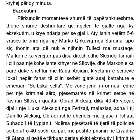
kryhej për dy minuta.
Ekzekutim
Përkundër momenteve shumë të papërshkrueshme,
thonë shumë dëshmitarë që ngelën të gjallë nga ky
ekzekutim, u krye ndarja për së gjalli. Aty ishin vetëm 5-6
vrasës të prirë nga një Marko Qirkoviq nga Surqina, apo
siç thonin ata që nuk e njihnin Tulleci me mustaqe.
Markon e ka vërejtur pas disa ditësh edhe Skënder Ismaili
i cili pas një kohe ishte kthyer në Sllovijë, dhe Markon e ka
parë duke shëtitur me Rada Arsiqin, kryetarin e serbëve
lokal nëpër fshat të cilin serbët gjatë asaj katrahure e
emëruan “Sërbska sella”. Më vonë jemi informuar edhe
për një kriminel sërb, pjesëmarrës në krimet serbe në
fashtin Sllovi, i quajtur Obrad Aleksiq, diku 40-45 vjeçar,
djal i një Lluka Aleksiqit nga Ferizaji, malazias, axha i tij
Danillo Aleksiq, Obradi ishte dhëndër me gjasa i fshatit
Suhadoll të Lypjanit. Ndërsa pjesëtarë të tjerë të policisë
serbe afro 40 sosh, që pak më poshtë prisnin në Livadhe
të Gjana si qejtë e tërbuar, derisa ekipi ekzekutiv i krimit të