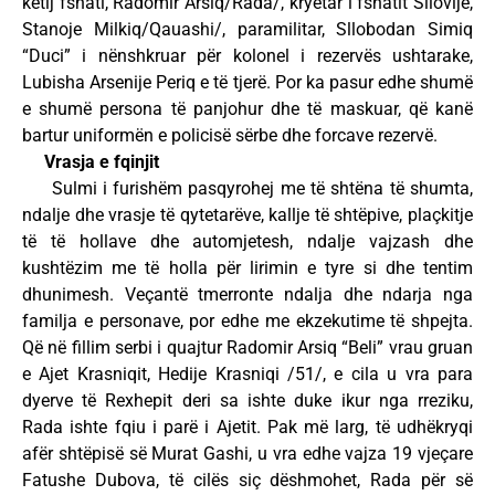
këtij fshati, Radomir Arsiq/Rada/, kryetar i fshatit Sllovijë,
Stanoje Milkiq/Qauashi/, paramilitar, Sllobodan Simiq
“Duci” i nënshkruar për kolonel i rezervës ushtarake,
Lubisha Arsenije Periq e të tjerë. Por ka pasur edhe shumë
e shumë persona të panjohur dhe të maskuar, që kanë
bartur uniformën e policisë sërbe dhe forcave rezervë.
Vrasja e fqinjit
Sulmi i furishëm pasqyrohej me të shtëna të shumta,
ndalje dhe vrasje të qytetarëve, kallje të shtëpive, plaçkitje
të të hollave dhe automjetesh, ndalje vajzash dhe
kushtëzim me të holla për lirimin e tyre si dhe tentim
dhunimesh. Veçantë tmerronte ndalja dhe ndarja nga
familja e personave, por edhe me ekzekutime të shpejta.
Që në fillim serbi i quajtur Radomir Arsiq “Beli” vrau gruan
e Ajet Krasniqit, Hedije Krasniqi /51/, e cila u vra para
dyerve të Rexhepit deri sa ishte duke ikur nga rreziku,
Rada ishte fqiu i parë i Ajetit. Pak më larg, të udhëkryqi
afër shtëpisë së Murat Gashi, u vra edhe vajza 19 vjeçare
Fatushe Dubova, të cilës siç dëshmohet, Rada për së