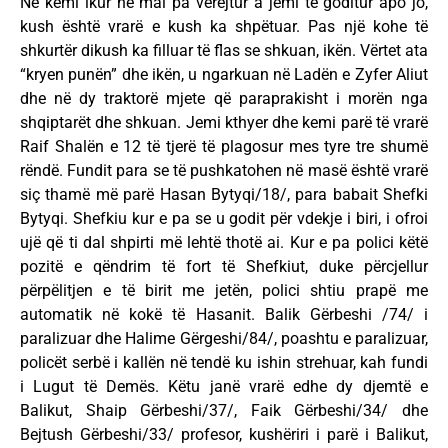
Ne kemi ikur në mal pa vërejtur a jemi të goditur apo jo,
kush është vrarë e kush ka shpëtuar. Pas një kohe të
shkurtër dikush ka filluar të flas se shkuan, ikën. Vërtet ata
“kryen punën” dhe ikën, u ngarkuan në Ladën e Zyfer Aliut
dhe në dy traktorë mjete që paraprakisht i morën nga
shqiptarët dhe shkuan. Jemi kthyer dhe kemi parë të vrarë
Raif Shalën e 12 të tjerë të plagosur mes tyre tre shumë
rëndë. Fundit para se të pushkatohen në masë është vrarë
siç thamë më parë Hasan Bytyqi/18/, para babait Shefki
Bytyqi. Shefkiu kur e pa se u godit për vdekje i biri, i ofroi
ujë që ti dal shpirti më lehtë thotë ai. Kur e pa polici këtë
pozitë e qëndrim të fort të Shefkiut, duke përcjellur
përpëlitjen e të birit me jetën, polici shtiu prapë me
automatik në kokë të Hasanit. Balik Gërbeshi /74/ i
paralizuar dhe Halime Gërgeshi/84/, poashtu e paralizuar,
policët serbë i kallën në tendë ku ishin strehuar, kah fundi
i Lugut të Demës. Këtu janë vrarë edhe dy djemtë e
Balikut, Shaip Gërbeshi/37/, Faik Gërbeshi/34/ dhe
Bejtush Gërbeshi/33/ profesor, kushëriri i parë i Balikut,