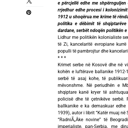
e përcjellë edhe me shpërnguljen 
rrjedhur edhe procesi i kolonizimi
1912 u shoqërua me krime të rënda 
politika e dëbimit të shqiptarëv
dardane, serbët ndoqën politikën e f
Lidhur me politikën kolonialiste 
të Zi, kancelaritë evropiane kurr
populli të pambrojtur dhe kancelarit
* * *
Krimet serbe në Kosovë dhe në vis
kohën e luftërave ballanike 1912-1
serbë të asaj kohe, të publiku
mëvonshme. Në periudhën e Mbret
shqiptare kanë kryer të ashtuquajt
policisë dhe të çetnikëve serbë. 
ballkanike e ka demaskuar edhe p
1939), autor i librit “Katër muaj n
“RadniÃ„Âke novine” të Beograd
imperialiste, pan-Serbia, me d