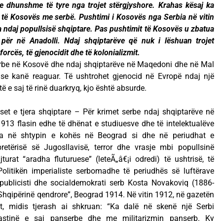
e dhunshme të tyre nga trojet stërgjyshore. Krahas kësaj ka
t të Kosovës me serbë. Pushtimi i Kosovës nga Serbia në vitin
ndaj popullsisë shqiptare. Pas pushtimit të Kosovës u zbatua
e për në Anadolli. Ndaj shqiptarëve që nuk i lëshuan trojet
orcës, të gjenocidit dhe të kolonializmit.
serbe në Kosovë dhe ndaj shqiptarëve në Maqedoni dhe në Mal
ë se kanë reaguar. Të ushtrohet gjenocid në Evropë ndaj një
ë e saj të rinë duarkryq, kjo është absurde.
et e tjera shqiptare – Për krimet serbe ndaj shqiptarëve në
913 flasin edhe të dhënat e studiuesve dhe të intelektualëve
ara në shtypin e kohës në Beograd si dhe në periudhat e
ërisë së Jugosllavisë, terror dhe vrasje mbi popullsinë
urat “aradha fluturuese” (leteÃ„â€¡i odredi) të ushtrisë, të
Politikën imperialiste serbomadhe të periudhës së luftërave
ublicisti dhe socialdemokrati serb Kosta Novakoviq (1886-
ë Shqipërinë qendrore”, Beograd 1914. Në vitin 1912, në gazetën
it, midis tjerash ai shkruan: “Ka dalë në skenë një Serbi
inastinë e saj panserbe dhe me militarizmin panserb. Ky