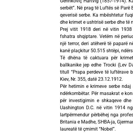
Genrikoviç Hartvig (1857-1914). Ka 
serbët”. Në prag të Luftës së Parë
qeverisë serbe. Ka mbështetur fuqi
dhe krimet e ushtrisë serbe dhe të n
Prej vitit 1918 deri në vitin 19
fshatra shqiptare. Vetëm në periu
një terror, deri atëherë të paparë
kanë plaçkitur 50.515 shtëpi, ndërs
Të dhëna të caktuara për krimet
ballkanike jep edhe Trocki (Lev D
titull “Prapa perdeve të luftërave 
Kiev, Nr. 355, datë 23.12.1912.
Për hetimin e krimeve serbe ndaj
ndërkombëtar. Për masakrat e kons
për investigimin e shkaqeve dhe 
Uashington D.C. në vitin 1914 ng
lartpërmendur përbëhej nga profeso
Britania e Madhe, SHBA-ja, Gjermani
laureatë të çmimit “Nobel”.