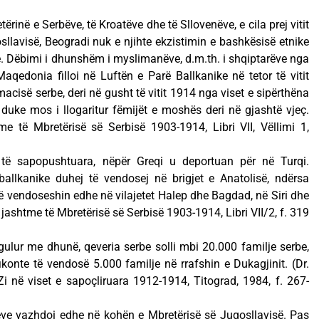
tërinë e Serbëve, të Kroatëve dhe të Sllovenëve, e cila prej vitit
llavisë, Beogradi nuk e njihte ekzistimin e bashkësisë etnike
. Dëbimi i dhunshëm i myslimanëve, d.m.th. i shqiptarëve nga
edonia filloi në Luftën e Parë Ballkanike në tetor të vitit
cisë serbe, deri në gusht të vitit 1914 nga viset e sipërthëna
duke mos i llogaritur fëmijët e moshës deri në gjashtë vjeç.
e të Mbretërisë së Serbisë 1903-1914, Libri VII, Vëllimi 1,
e të sapopushtuara, nëpër Greqi u deportuan për në Turqi.
allkanike duhej të vendosej në brigjet e Anatolisë, ndërsa
të vendoseshin edhe në vilajetet Halep dhe Bagdad, në Siri dhe
 jashtme të Mbretërisë së Serbisë 1903-1914, Libri VII/2, f. 319
ulur me dhunë, qeveria serbe solli mbi 20.000 familje serbe,
ikonte të vendosë 5.000 familje në rrafshin e Dukagjinit. (Dr.
Zi në viset e sapoçliruara 1912-1914, Titograd, 1984, f. 267-
ve vazhdoi edhe në kohën e Mbretërisë së Jugosllavisë. Pas