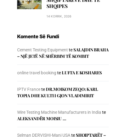
SHQIPES
14 KORRIK, 2026
Komente Së Fundi
SALAJDIN BRAHA
Cement Testing Equipment
te
– NJЁ JETЁ NЁ SHЁRBIM TЁ KOMBIT
LUFTA E KOSHARES
online travel booking
te
DR.MOIKOM ZEQO: KARL
IPTV France
te
TOPIA DHE KULTI I GJON VLADIMIRIT
Wire Testing Machine Manufacturers in India
te
ALEKSANDËR MOISIU …
SHQIPTARËT –
Selman DERVISHI-Mani USA
te