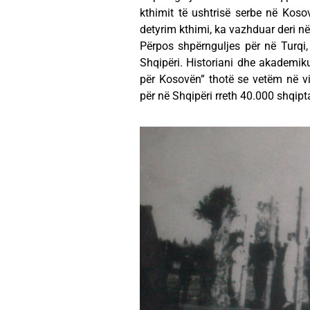
kthimit të ushtrisë serbe në Kos
detyrim kthimi, ka vazhduar deri në
Përpos shpërnguljes për në Turqi
Shqipëri. Historiani dhe akademiku
për Kosovën” thotë se vetëm në vi
për në Shqipëri rreth 40.000 shqipt