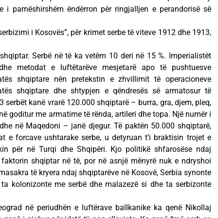
dhe i pamëshirshëm ëndërron për ringjalljen e perandorisë së
 serbizimi i Kosovës”, për krimet serbe të viteve 1912 dhe 1913,
 shqiptar. Serbë në të ka vetëm 10 deri në 15 %. Imperialistët
 dhe metodat e luftëtarëve mesjetarë apo të pushtuesve
latës shqiptare nën pretekstin e zhvillimit të operacioneve
atës shqiptare dhe shtypjen e qëndresës së armatosur të
 serbët kanë vrarë 120.000 shqiptarë – burra, gra, djem, pleq,
në goditur me armatime të rënda, artileri dhe topa. Një numër i
dhe në Maqedoni – janë djegur. Të paktën 50.000 shqiptarë,
 e forcave ushtarake serbe, u detyruan t’i braktisin trojet e
kin për në Turqi dhe Shqipëri. Kjo politikë shfarosëse ndaj
faktorin shqiptar në të, por në asnjë mënyrë nuk e ndryshoi
o masakra të kryera ndaj shqiptarëve në Kosovë, Serbia synonte
 ta kolonizonte me serbë dhe malazezë si dhe ta serbizonte
ograd në periudhën e luftërave ballkanike ka qenë Nikollaj