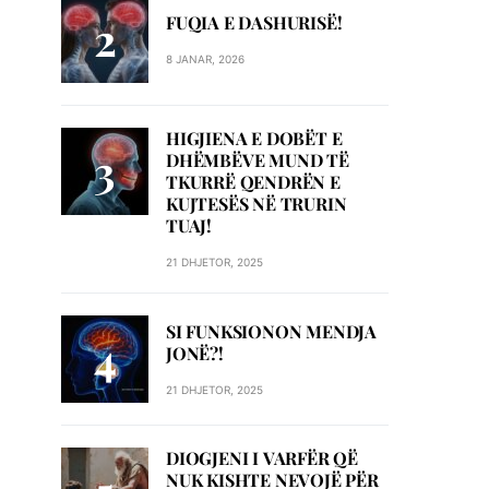
FUQIA E DASHURISË!
8 JANAR, 2026
HIGJIENA E DOBËT E
DHËMBËVE MUND TË
TKURRË QENDRËN E
KUJTESËS NË TRURIN
TUAJ!
21 DHJETOR, 2025
SI FUNKSIONON MENDJA
JONË?!
21 DHJETOR, 2025
DIOGJENI I VARFËR QË
NUK KISHTE NEVOJË PËR