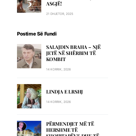
ASGJË!
21 DHJETOR, 2025
Postime Së Fundi
SALAJDIN BRAHA – NJЁ
JETЁ NЁ SHЁRBIM TЁ
KOMBIT
14 KORRIK, 2026
LINDJA E LRSHJ
14 KORRIK, 2026
PËRMENDJET MË TË
HERSHME TË
SHQIPTARËVE DHE TË