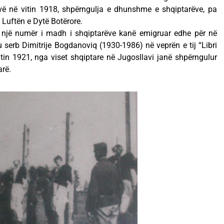
ovë në vitin 1918, shpërngulja e dhunshme e shqiptarëve, pa
 Luftën e Dytë Botërore.
, një numër i madh i shqiptarëve kanë emigruar edhe për në
 serb Dimitrije Bogdanoviq (1930-1986) në veprën e tij “Libri
tin 1921, nga viset shqiptare në Jugosllavi janë shpërngulur
arë.