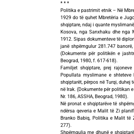
* * *
Politika e pastrimit etnik – Në Mbre
1929 do të quhet Mbretëria e Jugos
shqiptare, ndaj i quante myslimanë
Kosova, nga Sanxhaku dhe nga Maq
1912. Sipas dokumenteve të diploma
janë shpërngulur 281.747 banorë, 
(Dokumente për politikën e jashtm
Beograd, 1980, f. 617-618).
Familjet shqiptare, prej rajonev
Popullata myslimane e shteteve b
shqiptarët, përpos në Turqi, duhej 
në Irak. (Dokumente për politikan e
Nr. 186, ASSHA, Beograd, 1980).
Në pronat e shqiptarëve të shpërng
ndërsa qeveria e Malit të Zi planif
Branko Babiq, Politika e Malit të 
277).
Shpërngulja me dhunë e shqiptarë