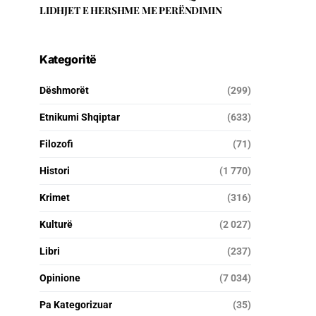
LIDHJET E HERSHME ME PERËNDIMIN
Kategoritë
Dëshmorët
(299)
Etnikumi Shqiptar
(633)
Filozofi
(71)
Histori
(1 770)
Krimet
(316)
Kulturë
(2 027)
Libri
(237)
Opinione
(7 034)
Pa Kategorizuar
(35)