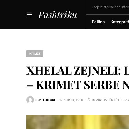
Faqe historike dhe info
Pashtriku
Ballina
Kategorit
KRIMET
XHELAL ZEJNELI:
– KRIMET SERBE 
NGA
EDITORI
17 KORRIK, 2020
18 MINUTA PËR TË LEXUAR