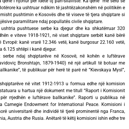
qenë i njohur për idetë tij pan-sllaviste. Ka qenë “më serb se
 Botërore ka ushtruar ndikim të jashtëzakonshëm në politikën e
misht pushtimin e Kosovës dhe të viseve të tjera shqiptare si
jësive paramilitare ndaj popullatës civile shqiptare.
38 ushtria pushtuese serbe ka djegur dhe ka shkatërruar 320
dhën e viteve 1918-1921, në viset shqiptare serbët kanë bërë
 në Evropë: kanë vrarë 12.346 vetë, kanë burgosur 22.160 vetë,
a 6.125 shtëpi i kanë djegur.
 serbe ndaj shqiptarëve në Kosovë, në kohën e luftërave
avidoviç Bronshtajn, 1879-1940) në një artikull të botuar me
ballkanike”, të publikuar për herë të parë në “Kievskaya Mysl”,
 shqiptarëve në vitet 1912-1913 u formua edhe një komision
tatuara u hartua një dokument me titull “Raport i Komisionit
për rrjedhën e luftërave ballkanike”. Raporti u publikua në
a Carnegie Endowment for International Peace. Komisioni i
rë universitarë dhe individë të tjerë prominentë nga Franca,
a, Austria dhe Rusia. Anëtarë të këtij komisioni ishin edhe tre