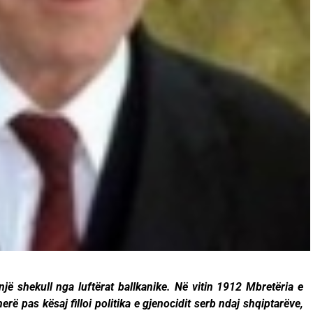
jë shekull nga luftërat ballkanike. Në vitin 1912 Mbretëria e
ë pas kësaj filloi politika e gjenocidit serb ndaj shqiptarëve,