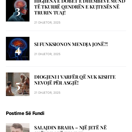
HIGJIENA E DOBËT E DHËMBËVE MUND
TË TKURRË QENDRËN E KUJTESËS NË
TRURIN TUAJ!
21 DHJETOR, 2025
SI FUNKSIONON MENDJA JONË?!
21 DHJETOR, 2025
DIOGJENI I VARFËR QË NUK KISHTE
NEVOJË PËR ASGJË!
21 DHJETOR, 2025
Postime Së Fundi
SALAJDIN BRAHA – NJЁ JETЁ NЁ