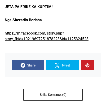
JETA PA FRIKË KA KUPTIM!
Nga Sheradin Berisha
https://m.facebook.com/story.php?
story_fbid=10219697251878223&id=1125324528
Share
Tweet
Shiko Komentet (0)