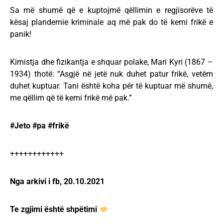
Sa më shumë që e kuptojmë qëllimin e regjisorëve të
kësaj plandemie kriminale aq më pak do të kemi frikë e
panik!
Kimistja dhe fizikantja e shquar polake, Mari Kyri (1867 –
1934) thotë: “Asgjë në jetë nuk duhet patur frikë, vetëm
duhet kuptuar. Tani është koha për të kuptuar më shumë,
me qëllim që të kemi frikë më pak.”
#Jeto #pa #frikë
++++++++++++
Nga arkivi i fb, 20.10.2021
Te zgjimi është shpëtimi