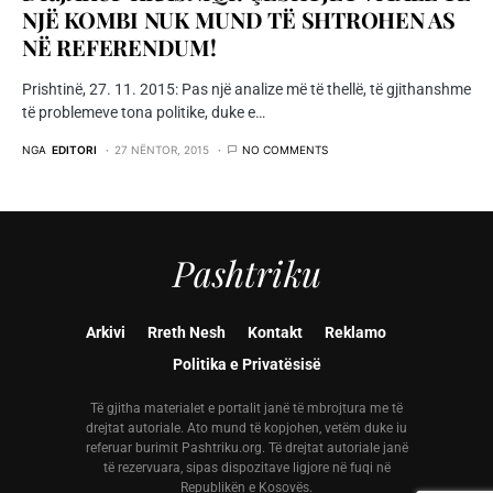
NJË KOMBI NUK MUND TË SHTROHEN AS
NË REFERENDUM!
Prishtinë, 27. 11. 2015: Pas një analize më të thellë, të gjithanshme
të problemeve tona politike, duke e…
NGA
EDITORI
27 NËNTOR, 2015
NO COMMENTS
Pashtriku
Arkivi
Rreth Nesh
Kontakt
Reklamo
Politika e Privatësisë
Të gjitha materialet e portalit janë të mbrojtura me të
drejtat autoriale. Ato mund të kopjohen, vetëm duke iu
referuar burimit Pashtriku.org. Të drejtat autoriale janë
të rezervuara, sipas dispozitave ligjore në fuqi në
Republikën e Kosovës.