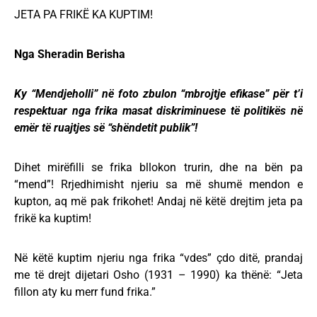
JETA PA FRIKË KA KUPTIM!
Nga Sheradin Berisha
Ky “Mendjeholli” në foto zbulon “mbrojtje efikase” për t’i
respektuar nga frika masat diskriminuese të politikës në
emër të ruajtjes së “shëndetit publik”!
Dihet mirëfilli se frika bllokon trurin, dhe na bën pa
“mend”! Rrjedhimisht njeriu sa më shumë mendon e
kupton, aq më pak frikohet! Andaj në këtë drejtim jeta pa
frikë ka kuptim!
Në këtë kuptim njeriu nga frika “vdes” çdo ditë, prandaj
me të drejt dijetari Osho (1931 – 1990) ka thënë: “Jeta
fillon aty ku merr fund frika.”