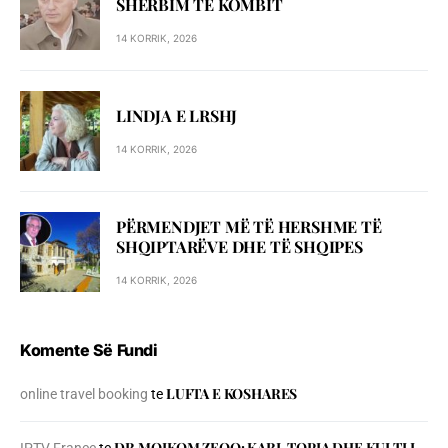
SHЁRBIM TЁ KOMBIT
14 KORRIK, 2026
LINDJA E LRSHJ
14 KORRIK, 2026
PËRMENDJET MË TË HERSHME TË
SHQIPTARËVE DHE TË SHQIPES
14 KORRIK, 2026
Komente Së Fundi
LUFTA E KOSHARES
online travel booking
te
DR.MOIKOM ZEQO: KARL TOPIA DHE KULTI I