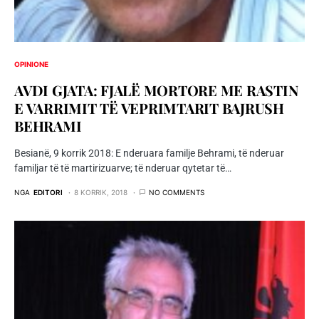
OPINIONE
AVDI GJATA: FJALË MORTORE ME RASTIN
E VARRIMIT TË VEPRIMTARIT BAJRUSH
BEHRAMI
Besianë, 9 korrik 2018: E nderuara familje Behrami, të nderuar
familjar të të martirizuarve; të nderuar qytetar të…
NGA
EDITORI
8 KORRIK, 2018
NO COMMENTS