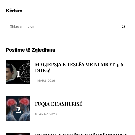
Kërkim
Postime të Zgjedhura
MAGJEPSJA E TESLËS ME NUMRAT 3, 6
DHE 9!
1 MARS, 2026
FUQIA E DASHURISË!
8 JANAR, 2026