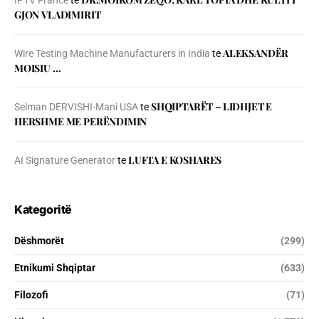
IPTV France
te
GJON VLADIMIRIT
ALEKSANDËR
Wire Testing Machine Manufacturers in India
te
MOISIU …
SHQIPTARËT – LIDHJET E
Selman DERVISHI-Mani USA
te
HERSHME ME PERËNDIMIN
LUFTA E KOSHARES
AI Signature Generator
te
Kategoritë
Dëshmorët
(299)
Etnikumi Shqiptar
(633)
Filozofi
(71)