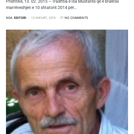
Prishtinë, 13. 02. 2015 – Tradhtia e Isa Mustafës që e braktisi
marrëveshjen e 10 shtatorit 2014 për…
NGA
EDITORI
13 SHKURT, 2015
NO COMMENTS