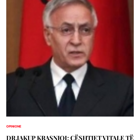
OPINIONE
DR.JAKUP KRASNIQI: ÇËSHTJET VITALE TË