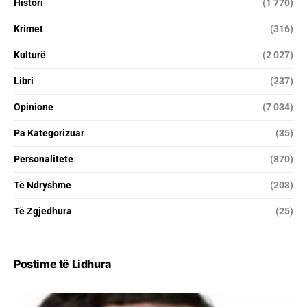
Histori
(1 770)
Krimet
(316)
Kulturë
(2 027)
Libri
(237)
Opinione
(7 034)
Pa Kategorizuar
(35)
Personalitete
(870)
Të Ndryshme
(203)
Të Zgjedhura
(25)
Postime të Lidhura