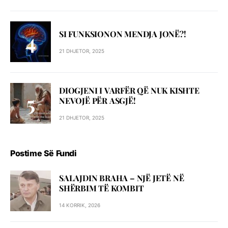
SI FUNKSIONON MENDJA JONË?!
21 DHJETOR, 2025
DIOGJENI I VARFËR QË NUK KISHTE
NEVOJË PËR ASGJË!
21 DHJETOR, 2025
Postime Së Fundi
SALAJDIN BRAHA – NJЁ JETЁ NЁ
SHЁRBIM TЁ KOMBIT
14 KORRIK, 2026