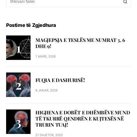
Postime të Zgjedhura
MAGJEPSJA E TESLËS ME NUMRAT 3, 6
DHE 9!
1 MARS, 2026
FUQIA E DASHURISË!
8 JANAR, 2026
HIGJIENA E DOBËT E DHËMBËVE MUND
TË TKURRË QENDRËN E KUJTESËS NË
TRURIN TUAJ!
21 DHJETOR, 2025