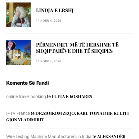
LINDJA E LRSHJ
14 KORRIK, 2026
PËRMENDJET MË TË HERSHME TË
SHQIPTARËVE DHE TË SHQIPES
14 KORRIK, 2026
Komente Së Fundi
LUFTA E KOSHARES
online travel booking
te
DR.MOIKOM ZEQO: KARL TOPIA DHE KULTI I
IPTV France
te
GJON VLADIMIRIT
ALEKSANDËR
Wire Testing Machine Manufacturers in India
te