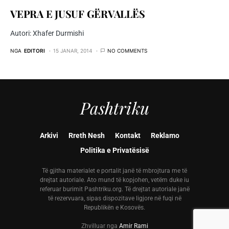
VEPRA E JUSUF GËRVALLËS
Autori: Xhafer Durmishi
NGA
EDITORI
15 JANAR, 2014
NO COMMENTS
Pashtriku
Arkivi
Rreth Nesh
Kontakt
Reklamo
Politika e Privatësisë
Të gjitha materialet e portalit janë të mbrojtura me të
drejtat autoriale. Ato mund të kopjohen, vetëm duke iu
referuar burimit Pashtriku.org. Të drejtat autoriale janë
të rezervuara, sipas dispozitave ligjore në fuqi në
Republikën e Kosovës.
Zhvilluar nga
Amir Rami