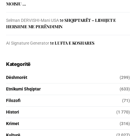
MOISIU …
SHQIPTARËT – LIDHJET E
Selman DERVISHI-Mani USA
te
HERSHME ME PERËNDIMIN
LUFTA E KOSHARES
AI Signature Generator
te
Kategoritë
Dëshmorët
(299)
Etnikumi Shqiptar
(633)
Filozofi
(71)
Histori
(1 770)
Krimet
(316)
Kulturë
(2 027)