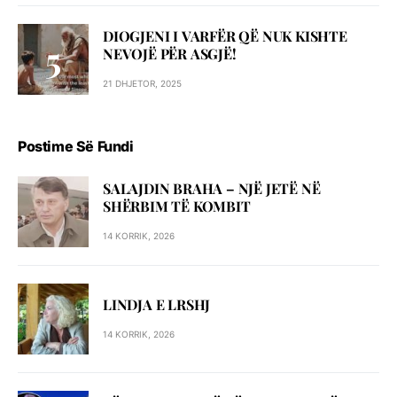
DIOGJENI I VARFËR QË NUK KISHTE
NEVOJË PËR ASGJË!
21 DHJETOR, 2025
Postime Së Fundi
SALAJDIN BRAHA – NJЁ JETЁ NЁ
SHЁRBIM TЁ KOMBIT
14 KORRIK, 2026
LINDJA E LRSHJ
14 KORRIK, 2026