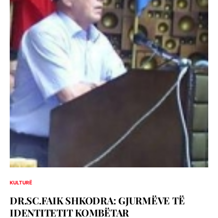
KULTURË
DR.SC.FAIK SHKODRA: GJURMËVE TË
IDENTITETIT KOMBËTAR