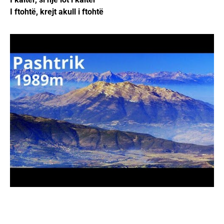
I ftohtë, krejt akull i ftohtë