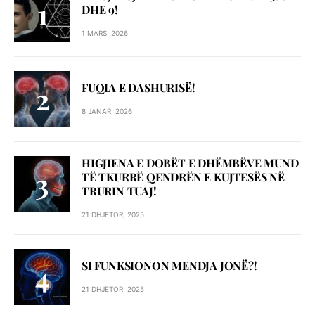
DHE 9!
1 MARS, 2026
FUQIA E DASHURISË!
8 JANAR, 2026
HIGJIENA E DOBËT E DHËMBËVE MUND
TË TKURRË QENDRËN E KUJTESËS NË
TRURIN TUAJ!
21 DHJETOR, 2025
SI FUNKSIONON MENDJA JONË?!
21 DHJETOR, 2025