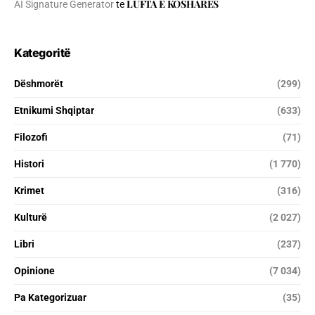
LUFTA E KOSHARES
AI Signature Generator
te
Kategoritë
Dëshmorët
(299)
Etnikumi Shqiptar
(633)
Filozofi
(71)
Histori
(1 770)
Krimet
(316)
Kulturë
(2 027)
Libri
(237)
Opinione
(7 034)
Pa Kategorizuar
(35)