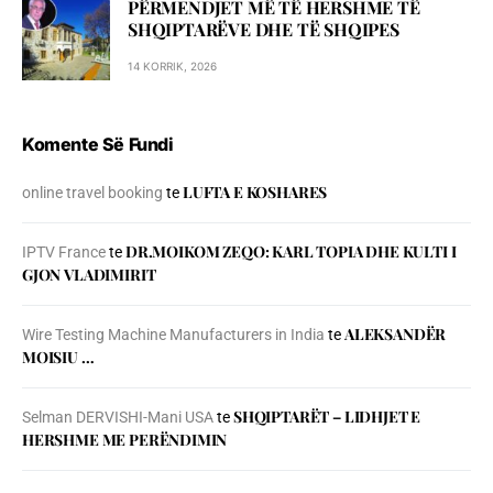
PËRMENDJET MË TË HERSHME TË
SHQIPTARËVE DHE TË SHQIPES
14 KORRIK, 2026
Komente Së Fundi
LUFTA E KOSHARES
online travel booking
te
DR.MOIKOM ZEQO: KARL TOPIA DHE KULTI I
IPTV France
te
GJON VLADIMIRIT
ALEKSANDËR
Wire Testing Machine Manufacturers in India
te
MOISIU …
SHQIPTARËT – LIDHJET E
Selman DERVISHI-Mani USA
te
HERSHME ME PERËNDIMIN