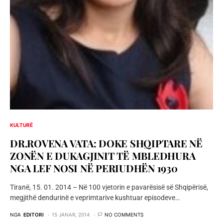
KULTURË
DR.ROVENA VATA: DOKE SHQIPTARE NË
ZONËN E DUKAGJINIT TË MBLEDHURA
NGA LEF NOSI NË PERIUDHËN 1930
Tiranë, 15. 01. 2014 – Në 100 vjetorin e pavarësisë së Shqipërisë,
megjithë dendurinë e veprimtarive kushtuar episodeve…
NGA
EDITORI
15 JANAR, 2014
NO COMMENTS