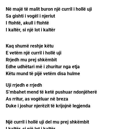
Në majë të malit buron një curril i hollë uji
Sa gishti i vogël i njeriut
I ftohtë, akull i ftohtë
I kaltër, si një lot i kaltër
Kaq shumë reshje këtu
E vetëm një curril i hollë uji
Rrjedh mu prej shkëmbit
Edhe udhëtari më i zhuritur nga etja
Këtu mund të pijë vetëm disa hulme
Uji rrjedh e rrjedh
S’mbahet mend të ketë pushuar ndonjëherë
As rritur, as vogëluar në breza
Duke i joshur njerëzit të krijojnë legjenda
Një curril i hollë uji del mu prej shkëmbit
I kaltër, si një lot i kaltër