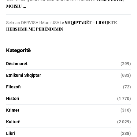
MOISIU …
SHQIPTARËT – LIDHJET E
Selman DERVISHI-Mani USA
te
HERSHME ME PERËNDIMIN
Kategoritë
Dëshmorët
(299)
Etnikumi Shqiptar
(633)
Filozofi
(72)
Histori
(1 770)
Krimet
(316)
Kulturë
(2 029)
Libri
(238)