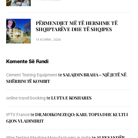
PËRMENDJET MË TË HERSHME TË
SHQIPTARËVE DHE TË SHQIPES
14 KORRIK, 2026
Komente Së Fundi
SALAJDIN BRAHA – NJЁ JETЁ NЁ
Cement Testing Equipment
te
SHЁRBIM TЁ KOMBIT
LUFTA E KOSHARES
online travel booking
te
DR.MOIKOM ZEQO: KARL TOPIA DHE KULTI I
IPTV France
te
GJON VLADIMIRIT
ALEKSANDËR
Wire Testing Machine Manufacturers in India
te