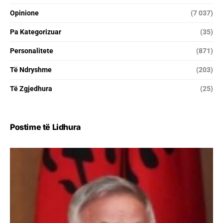
Opinione
(7 037)
Pa Kategorizuar
(35)
Personalitete
(871)
Të Ndryshme
(203)
Të Zgjedhura
(25)
Postime të Lidhura