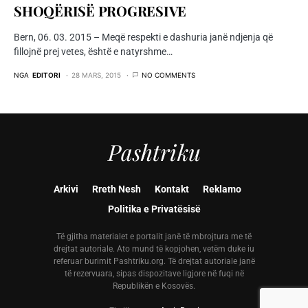
SHOQËRISË PROGRESIVE
Bern, 06. 03. 2015 – Meqë respekti e dashuria janë ndjenja që
fillojnë prej vetes, është e natyrshme…
NGA
EDITORI
28 MARS, 2015
NO COMMENTS
Pashtriku
Arkivi
Rreth Nesh
Kontakt
Reklamo
Politika e Privatësisë
Të gjitha materialet e portalit janë të mbrojtura me të
drejtat autoriale. Ato mund të kopjohen, vetëm duke iu
referuar burimit Pashtriku.org. Të drejtat autoriale janë
të rezervuara, sipas dispozitave ligjore në fuqi në
Republikën e Kosovës.