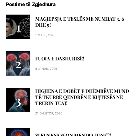
Postime të Zgjedhura
MAGJEPSJA E TESLËS ME NUMRAT 3, 6
DHE 9!
1 MARS, 2026
FUQIA E DASHURISË!
8 JANAR, 2026
HIGJIENA E DOBËT E DHËMBËVE MUND
TË TKURRË QENDRËN E KUJTESËS NË
TRURIN TUAJ!
21 DHJETOR, 2025
SI FUNKSIONON MENDJA JONË?!