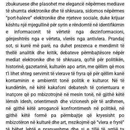
zbukuruese dhe plasohet me elegancë nëpërmes mediave
të shumta elektronike dhe të shkruara, sidomos nëpërmes
“port-haleve” elektronike dhe rrjeteve sociale, duke krijuar
kështu një mjegullinë për syrin e rëndomtë në identifikimin
e informaconit të vërtetë nga dezinformacioni,
gënjeshtrës nga e vërteta, vlerës nga antivlera. Prandaj
sot, si kurrë më parë, na duhet prezenca e mendimit të
thellë analitik dhe kritik, debateve përmbajtësore nëpër
mediat elektronike dhe të shkruara, qoftë për politikën,
historinë, gazetarinë, kulturën apo artin, me qëllim që mos
t’i lihet shteg servimit të vlerave të fryra që për qëllim kanë
kontaminin e ambientit tonë politik e kulturor. Në të
kundërtën, në këtë kakafoni debatesh të çorientuara e
inatçore që po mbizotrojnë në mesin tonë, në gjithë këtë
lëmsh idesh, orientimesh dhe vizionesh për të ardhmen,
në gjithë këtë arrogancë konfrontimesh në politikë, në
gjithë këtë formë pa përmbajtje që kryesisht po
mbizotëron në kulturë dhe art, rrezikojmë që “vlera e fryrë”
të bëhet lehtë e pranueshme dhe si e tillë të arrijë ta