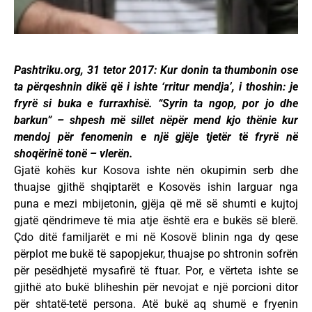
Pashtriku.org, 31 tetor 2017: Kur donin ta thumbonin ose
ta përqeshnin dikë që i ishte ‘rritur mendja’, i thoshin: je
fryrë si buka e furraxhisë. “Syrin ta ngop, por jo dhe
barkun” – shpesh më sillet nëpër mend kjo thënie kur
mendoj për fenomenin e një gjëje tjetër të fryrë në
shoqërinë tonë – vlerën.
Gjatë kohës kur Kosova ishte nën okupimin serb dhe
thuajse gjithë shqiptarët e Kosovës ishin larguar nga
puna e mezi mbijetonin, gjëja që më së shumti e kujtoj
gjatë qëndrimeve të mia atje është era e bukës së blerë.
Çdo ditë familjarët e mi në Kosovë blinin nga dy qese
përplot me bukë të sapopjekur, thuajse po shtronin sofrën
për pesëdhjetë mysafirë të ftuar. Por, e vërteta ishte se
gjithë ato bukë bliheshin për nevojat e një porcioni ditor
për shtatë-tetë persona. Atë bukë aq shumë e fryenin