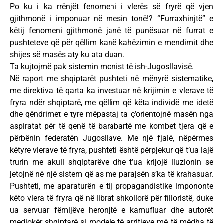
Po ku i ka rrënjët fenomeni i vlerës së fryrë që vjen
gjithmonë i imponuar në mesin tonë!? “Furraxhinjtë” e
këtij fenomeni gjithmonë janë të punësuar në furrat e
pushteteve që për qëllim kanë kahëzimin e mendimit dhe
shijes së masës aty ku ata duan.
Ta kujtojmë pak sistemin monist të ish-Jugosllavisë.
Në raport me shqiptarët pushteti në mënyrë sistematike,
me direktiva të qarta ka investuar në krijimin e vlerave të
fryra ndër shqiptarë, me qëllim që këta individë me idetë
dhe qëndrimet e tyre mëpastaj ta ç’orientojnë masën nga
aspiratat për të qenë të barabartë me kombet tjera që e
përbënin federatën Jugosllave. Me një fjalë, nëpërmes
këtyre vlerave të fryra, pushteti është përpjekur që t’ua lajë
trurin me akull shqiptarëve dhe t’ua krijojë iluzionin se
jetojnë në një sistem që as me parajsën s’ka të krahasuar.
Pushteti, me aparaturën e tij propagandistike impononte
këto vlera të fryra që në librat shkollorë për filloristë, duke
ua servuar fëmijëve heronjtë e kamufluar dhe autorët
mediokër shqiptarë si modele të arritjeve më të mëdha të