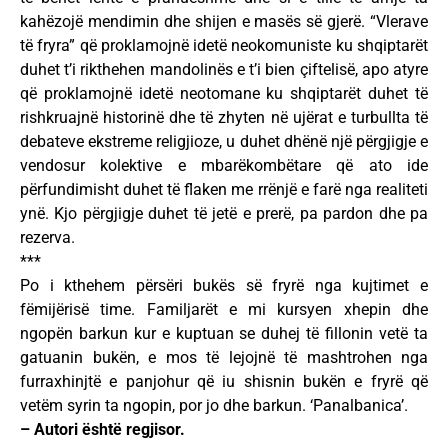
kahëzojë mendimin dhe shijen e masës së gjerë. “Vlerave
të fryra” që proklamojnë idetë neokomuniste ku shqiptarët
duhet t’i rikthehen mandolinës e t’i bien çiftelisë, apo atyre
që proklamojnë idetë neotomane ku shqiptarët duhet të
rishkruajnë historinë dhe të zhyten në ujërat e turbullta të
debateve ekstreme religjioze, u duhet dhënë një përgjigje e
vendosur kolektive e mbarëkombëtare që ato ide
përfundimisht duhet të flaken me rrënjë e farë nga realiteti
ynë. Kjo përgjigje duhet të jetë e prerë, pa pardon dhe pa
rezerva.
***
Po i kthehem përsëri bukës së fryrë nga kujtimet e
fëmijërisë time. Familjarët e mi kursyen xhepin dhe
ngopën barkun kur e kuptuan se duhej të fillonin vetë ta
gatuanin bukën, e mos të lejojnë të mashtrohen nga
furraxhinjtë e panjohur që iu shisnin bukën e fryrë që
vetëm syrin ta ngopin, por jo dhe barkun. ‘Panalbanica’.
– Autori është regjisor.