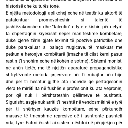
historisë dhe kulturës tonë.
E njëjta metodologji aplikohej edhe në teatër ku aktorë të
patalentuar promovoheshin si talentë të
jashtëzakonshëm dhe “talentin” e tyre e kishin për detyrë
ta shpërfaqnin kryesisht nëpër manifestime kombëtare,
duke çjerrë zërin gjatë leximit të poezive patriotike dhe
duke parakaluar si palaço rrugicave, të maskuar me
petkun e heronjve kombëtarë (imazhe të cilat kemi pasur
rastin t’i shohim edhe në kohën e sotme). Sistemi monist,
në anën tjetër, me të njejtën aparaturë propagandistike
shfrytëzonte metoda çnjerëzore për t’i mbajtur nën hije
dhe për t’i heshtur gjithë ata individë që përfaqësonin
vlera të mirëfillta në fushën e profesionit ku ata vepronin,
por që nuk i përshtateshin qëllimeve të pushtetit.
Sigurisht, asgjë nuk arriti t’i heshtë në vendosmërinë e tyrë
për t’i shërbyer kauzës kombëtare, edhe përkundër
masave të tmerrshme represive që i ushtronte pushteti
ndaj tyre. Fatmirësisht ai sistem dështoi në përpjekjen për