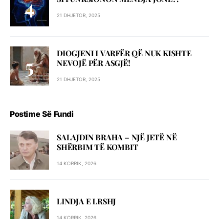
21 DHJETOR, 2025
DIOGJENI I VARFËR QË NUK KISHTE
NEVOJË PËR ASGJË!
21 DHJETOR, 2025
Postime Së Fundi
SALAJDIN BRAHA – NJЁ JETЁ NЁ
SHЁRBIM TЁ KOMBIT
14 KORRIK, 2026
LINDJA E LRSHJ
14 KORRIK, 2026