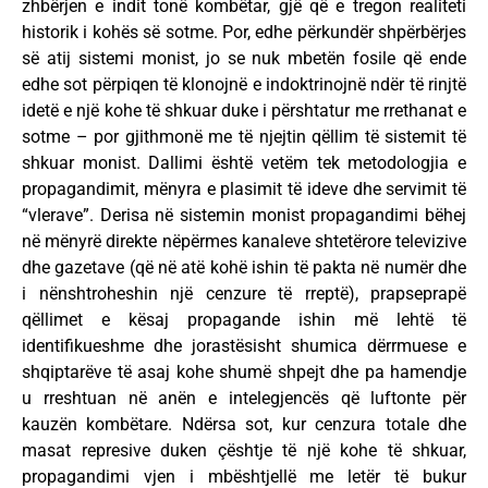
zhbërjen e indit tonë kombëtar, gjë që e tregon realiteti
historik i kohës së sotme. Por, edhe përkundër shpërbërjes
së atij sistemi monist, jo se nuk mbetën fosile që ende
edhe sot përpiqen të klonojnë e indoktrinojnë ndër të rinjtë
idetë e një kohe të shkuar duke i përshtatur me rrethanat e
sotme – por gjithmonë me të njejtin qëllim të sistemit të
shkuar monist. Dallimi është vetëm tek metodologjia e
propagandimit, mënyra e plasimit të ideve dhe servimit të
“vlerave”. Derisa në sistemin monist propagandimi bëhej
në mënyrë direkte nëpërmes kanaleve shtetërore televizive
dhe gazetave (që në atë kohë ishin të pakta në numër dhe
i nënshtroheshin një cenzure të rreptë), prapseprapë
qëllimet e kësaj propagande ishin më lehtë të
identifikueshme dhe jorastësisht shumica dërrmuese e
shqiptarëve të asaj kohe shumë shpejt dhe pa hamendje
u rreshtuan në anën e intelegjencës që luftonte për
kauzën kombëtare. Ndërsa sot, kur cenzura totale dhe
masat represive duken çështje të një kohe të shkuar,
propagandimi vjen i mbështjellë me letër të bukur