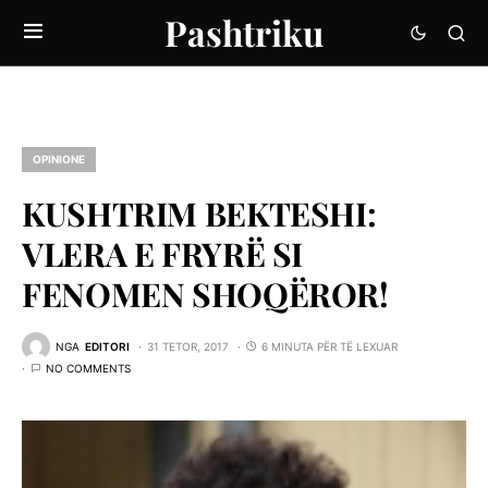
Pashtriku
OPINIONE
KUSHTRIM BEKTESHI:
VLERA E FRYRË SI
FENOMEN SHOQËROR!
NGA
EDITORI
31 TETOR, 2017
6 MINUTA PËR TË LEXUAR
NO COMMENTS