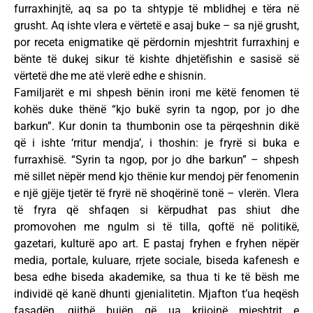
furraxhinjtë, aq sa po ta shtypje të mblidhej e tëra në
grusht. Aq ishte vlera e vërtetë e asaj buke – sa një grusht,
por receta enigmatike që përdornin mjeshtrit furraxhinj e
bënte të dukej sikur të kishte dhjetëfishin e sasisë së
vërtetë dhe me atë vlerë edhe e shisnin.
Familjarët e mi shpesh bënin ironi me këtë fenomen të
kohës duke thënë “kjo bukë syrin ta ngop, por jo dhe
barkun”. Kur donin ta thumbonin ose ta përqeshnin dikë
që i ishte ‘rritur mendja’, i thoshin: je fryrë si buka e
furraxhisë. “Syrin ta ngop, por jo dhe barkun” – shpesh
më sillet nëpër mend kjo thënie kur mendoj për fenomenin
e një gjëje tjetër të fryrë në shoqërinë tonë – vlerën. Vlera
të fryra që shfaqen si kërpudhat pas shiut dhe
promovohen me ngulm si të tilla, qoftë në politikë,
gazetari, kulturë apo art. E pastaj fryhen e fryhen nëpër
media, portale, kuluare, rrjete sociale, biseda kafenesh e
besa edhe biseda akademike, sa thua ti ke të bësh me
individë që kanë dhunti gjenialitetin. Mjafton t’ua heqësh
fasadën, gjithë bujën që ua krijojnë mjeshtrit e