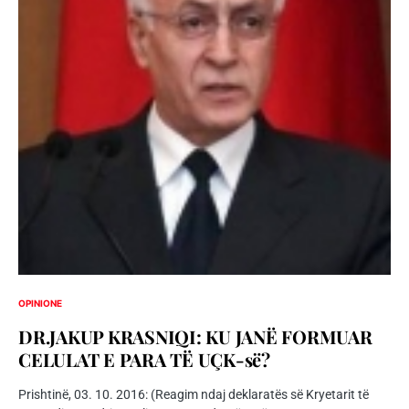
OPINIONE
DR.JAKUP KRASNIQI: KU JANË FORMUAR
CELULAT E PARA TË UÇK-së?
Prishtinë, 03. 10. 2016: (Reagim ndaj deklaratës së Kryetarit të