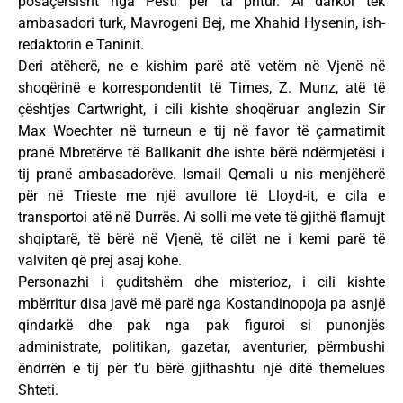
posaçërsisht nga Pesti për ta pritur. Ai darkoi tek
ambasadori turk, Mavrogeni Bej, me Xhahid Hysenin, ish-
redaktorin e Taninit.
Deri atëherë, ne e kishim parë atë vetëm në Vjenë në
shoqërinë e korrespondentit të Times, Z. Munz, atë të
çështjes Cartwright, i cili kishte shoqëruar anglezin Sir
Max Woechter në turneun e tij në favor të çarmatimit
pranë Mbretërve të Ballkanit dhe ishte bërë ndërmjetësi i
tij pranë ambasadorëve. Ismail Qemali u nis menjëherë
për në Trieste me një avullore të Lloyd-it, e cila e
transportoi atë në Durrës. Ai solli me vete të gjithë flamujt
shqiptarë, të bërë në Vjenë, të cilët ne i kemi parë të
valviten që prej asaj kohe.
Personazhi i çuditshëm dhe misterioz, i cili kishte
mbërritur disa javë më parë nga Kostandinopoja pa asnjë
qindarkë dhe pak nga pak figuroi si punonjës
administrate, politikan, gazetar, aventurier, përmbushi
ëndrrën e tij për t’u bërë gjithashtu një ditë themelues
Shteti.