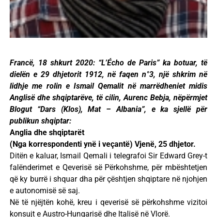
Francë, 18 shkurt 2020: “L’Écho de Paris” ka botuar, të
dielën e 29 dhjetorit 1912, në faqen n°3, një shkrim në
lidhje me rolin e Ismail Qemalit në marrëdheniet midis
Anglisë dhe shqiptarëve, të cilin, Aurenc Bebja, nëpërmjet
Blogut “Dars (Klos), Mat – Albania”, e ka sjellë për
publikun shqiptar:
Anglia dhe shqiptarët
(Nga korrespondenti ynë i veçantë) Vjenë, 25 dhjetor.
Ditën e kaluar, Ismail Qemali i telegrafoi Sir Edward Grey-t
falënderimet e Qeverisë së Përkohshme, për mbështetjen
që ky burrë i shquar dha për çështjen shqiptare në njohjen
e autonomisë së saj.
Në të njëjtën kohë, kreu i qeverisë së përkohshme vizitoi
konsujt e Austro-Hungarisë dhe Italisë në Vlorë.