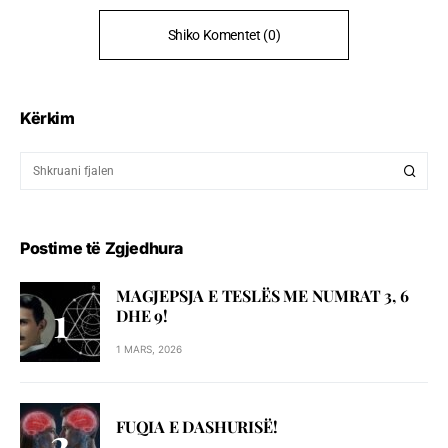
Shiko Komentet (0)
Kërkim
Postime të Zgjedhura
MAGJEPSJA E TESLËS ME NUMRAT 3, 6
DHE 9!
1 MARS, 2026
FUQIA E DASHURISË!