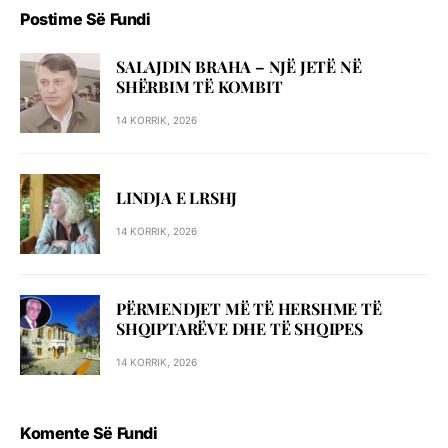
Postime Së Fundi
SALAJDIN BRAHA – NJЁ JETЁ NЁ
SHЁRBIM TЁ KOMBIT
14 KORRIK, 2026
LINDJA E LRSHJ
14 KORRIK, 2026
PËRMENDJET MË TË HERSHME TË
SHQIPTARËVE DHE TË SHQIPES
14 KORRIK, 2026
Komente Së Fundi