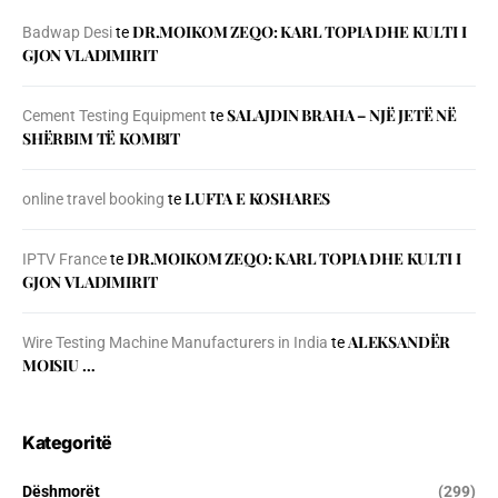
DR.MOIKOM ZEQO: KARL TOPIA DHE KULTI I
Badwap Desi
te
GJON VLADIMIRIT
SALAJDIN BRAHA – NJЁ JETЁ NЁ
Cement Testing Equipment
te
SHЁRBIM TЁ KOMBIT
LUFTA E KOSHARES
online travel booking
te
DR.MOIKOM ZEQO: KARL TOPIA DHE KULTI I
IPTV France
te
GJON VLADIMIRIT
ALEKSANDËR
Wire Testing Machine Manufacturers in India
te
MOISIU …
Kategoritë
Dëshmorët
(299)