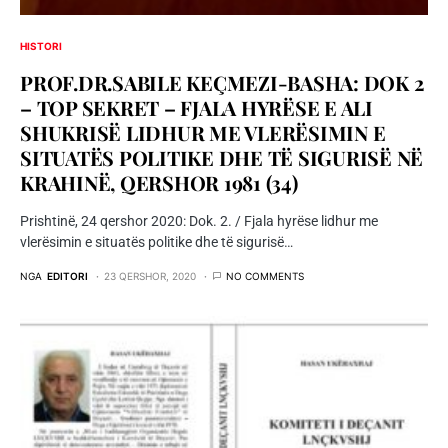
HISTORI
PROF.DR.SABILE KEÇMEZI-BASHA: DOK 2
– TOP SEKRET – FJALA HYRËSE E ALI
SHUKRISË LIDHUR ME VLERËSIMIN E
SITUATËS POLITIKE DHE TË SIGURISË NË
KRAHINË, QERSHOR 1981 (34)
Prishtinë, 24 qershor 2020: Dok. 2. / Fjala hyrëse lidhur me
vlerësimin e situatës politike dhe të sigurisë…
NGA
EDITORI
23 QERSHOR, 2020
NO COMMENTS