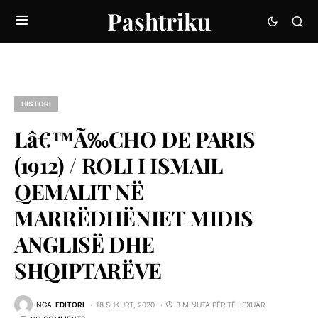
Pashtriku
HISTORI
Lâ€™Ã‰CHO DE PARIS
(1912) / ROLI I ISMAIL
QEMALIT NË
MARRËDHËNIET MIDIS
ANGLISË DHE
SHQIPTARËVE
NGA
EDITORI
18 SHKURT, 2020
3 MINUTA PËR TË LEXUAR