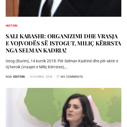
HISTORI
SALI KABASHI: ORGANIZIMI DHE VRASJA
E VOJVODËS SË ISTOGUT, MILIÇ KËRRSTA
NGA SELMAN KADRIA!
Istog (Burim), 14 korrik 2018: Për Selman Kadrinë dhe për aktin e
tij heroik (vrasjen e Miliç Kërrstes),…
NGA
EDITORI
14 KORRIK, 2018
NO COMMENTS