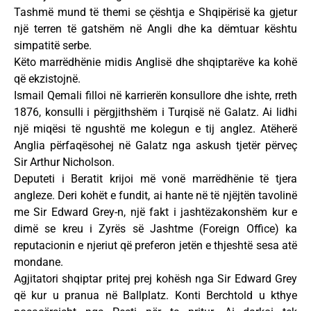
Tashmë mund të themi se çështja e Shqipërisë ka gjetur
një terren të gatshëm në Angli dhe ka dëmtuar kështu
simpatitë serbe.
Këto marrëdhënie midis Anglisë dhe shqiptarëve ka kohë
që ekzistojnë.
Ismail Qemali filloi në karrierën konsullore dhe ishte, rreth
1876, konsulli i përgjithshëm i Turqisë në Galatz. Ai lidhi
një miqësi të ngushtë me kolegun e tij anglez. Atëherë
Anglia përfaqësohej në Galatz nga askush tjetër përveç
Sir Arthur Nicholson.
Deputeti i Beratit krijoi më vonë marrëdhënie të tjera
angleze. Deri kohët e fundit, ai hante në të njëjtën tavolinë
me Sir Edward Grey-n, një fakt i jashtëzakonshëm kur e
dimë se kreu i Zyrës së Jashtme (Foreign Office) ka
reputacionin e njeriut që preferon jetën e thjeshtë sesa atë
mondane.
Agjitatori shqiptar pritej prej kohësh nga Sir Edward Grey
që kur u pranua në Ballplatz. Konti Berchtold u kthye