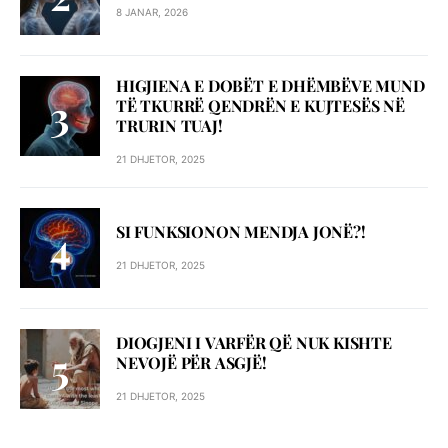
8 JANAR, 2026
HIGJIENA E DOBËT E DHËMBËVE MUND
TË TKURRË QENDRËN E KUJTESËS NË
TRURIN TUAJ!
21 DHJETOR, 2025
SI FUNKSIONON MENDJA JONË?!
21 DHJETOR, 2025
DIOGJENI I VARFËR QË NUK KISHTE
NEVOJË PËR ASGJË!
21 DHJETOR, 2025