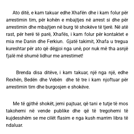
Ato ditë, e kam takuar edhe Xhafën dhe i kam folur për
arrestimin tim, për kohën e mbajtjes në arrest si dhe për
arrestimin dhe mbajtjen në burg të shokëve të tjerë. Në atë
rast, për herë të parë, Xhafës, i kam folur për kontaktet e
mia me Danin dhe Ferkiun. Gjatë takimit, Xhafa u tregua
kureshtar për ato që dëgjoi nga unë, por nuk më tha asnjë
fjalë më shumë lidhur me arrestimet!
Brenda disa ditëve, i kam takuar, një nga një, edhe
Rexhën, Bedën dhe Vebën dhe të tre i kam njoftuar për
arrestimin tim dhe burgosjen e shokëve.
Me të gjithë shokët, jemi pajtuar, që tani e tutje të mos
takohemi në vende publike dhe që të tregohemi të
kujdesshëm se me cilët flasim e nga kush marrim libra të
ndaluar.