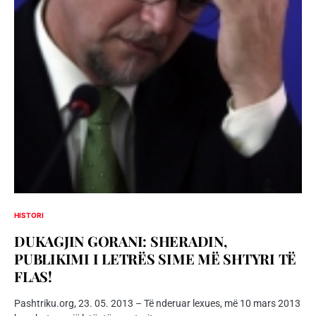
HISTORI
DUKAGJIN GORANI: SHERADIN,
PUBLIKIMI I LETRËS SIME MË SHTYRI TË
FLAS!
Pashtriku.org, 23. 05. 2013 – Të nderuar lexues, më 10 mars 2013