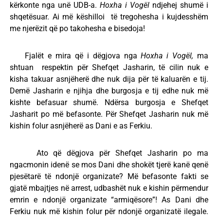
kërkonte nga unë UDB-a.
Hoxha i Vogël
ndjehej shumë i
shqetësuar. Ai më këshilloi të tregohesha i kujdesshëm
me njerëzit që po takohesha e bisedoja!
Fjalët e mira që i dëgjova nga
Hoxha i Vogël,
ma
shtuan respektin për Shefqet Jasharin, të cilin nuk e
kisha takuar asnjëherë dhe nuk dija për të kaluarën e tij.
Demë Jasharin e njihja dhe burgosja e tij edhe nuk më
kishte befasuar shumë. Ndërsa burgosja e Shefqet
Jasharit po më befasonte. Për Shefqet Jasharin nuk më
kishin folur asnjëherë as Dani e as Ferkiu.
Ato që dëgjova për Shefqet Jasharin po ma
ngacmonin idenë se mos Dani dhe shokët tjerë kanë qenë
pjesëtarë të ndonjë organizate? Më befasonte fakti se
gjatë mbajtjes në arrest, udbashët nuk e kishin përmendur
emrin e ndonjë organizate “armiqësore”! As Dani dhe
Ferkiu nuk më kishin folur për ndonjë organizatë ilegale.