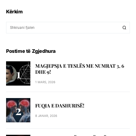
Kërkim
Postime të Zgjedhura
MAGJEPSJA E TESLËS ME NUMRAT 3, 6
DHE 9!
1 MARS, 2026
FUQIA E DASHURISË!
8 JANAR, 2026