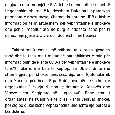
dëgjuar emrat ndonjëherë. Ai ishte i mendimit se duhet të
tregoheshim shumë të kujdesshëm. Duke pasur parasysh
përmasat e arrestimeve, Xhema, druante se UDB-a kishte
informacion të mjaftueshëm për veprimtarinë e shokëve
dhe për t’i mbajtur ata në burg e ndoshta edhe për t’i
dënuar një pjesë të atyre që ndodheshin në hetuesi.
Takimi me Xhemën, më ndihmoi ta kuptoja gjendjen
tonë dhe të isha më i matur në parashikimet e mia për
informacionin që kishte UDB-a për veprimtarinë e shokëve
tanë?! Takimi, më bëri të kuptoja se UDB-a dinte më
shumë gjëra për shokët tanë, sesa dija unë. Gjatë takimit,
nga Xhema, për herë të parë dëgjova për ekzistimin e
organizatës “Lëvizja Nacionalçlirimtare e Kosovës dhe
Viseve tjera Shqiptare në Jugosllavi”. Edhe emri i
organizatës, në kuadrin e të cilës kishin vepruar shokët,
por siç po dukej kisha vepruar edhe unë, ishte një befasi e
këndshme.