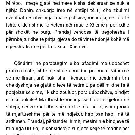
Mirëpo, meqë gjatë hetimeve kisha deklaruar se nuk e
njihja Danin, shkuarja ime në shtëpi të tij dhe zbulimi
eventual i vizitës nga ana e policisë, mendoja, se do të
ishte e dëmshme jo vetëm për mua e Xhemën, por edhe
për shokët në burg. Prandaj vendosa të tregohesha i
përmbajtur dhe të pritja gjersa do të vinte ndonjë kohë më
e përshtatshme për ta takuar Xhemën.
Qëndrimi në paraburgim e ballafaqimi me udbashët
profesionistë, ishte një sfidë e madhe për mua. Ndonëse
se më liruan, unë nuk isha i kënaqur me qëndrimin tim
dhe dyshoja se gjatë ditëve të hetimit, pa qëllim dhe falë
papjekurisë sime, i kisha zbuluar, para udbashëve, bindjet
e mia politike! Ma thoshte mendja se librat e gjetura në
shtëpi, nënvizimet dhe shënimet e mia në to, ishin prova
të mjaftueshme për të më ndjekur, hap pas hapi, në të
ardhmen. Prandaj, përkundër lirimit, mësimin e bindjeve të
mia nga UDB-a, e konsideroja si një të keqe të madhe për