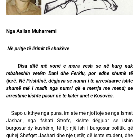
Nga Asllan Muharremi
Në pritje të lirimit të shokëve
Disa ditë më vonë e mora vesh se në burg nuk
mbaheshin vetëm Dani dhe Ferkiu, por edhe shumë të
tjerë. Në Prishtinë, dëgjova se numri i të arrestuarve ishte
shumë më i madh nga numri që e merrja me mend; se
arrestime kishte pasur në të katër anët e Kosovës.
Sapo u kthye nga puna, im atë më njoftojë se nga Ismet
Jashari, nga fshati Strofc, kishte dëgjuar se ishin
burgosur dy kushërinj të tij: një ish i burgosur politik, që
quhej Shefqet Jashari dhe një tjetër, që ishte student, dhe