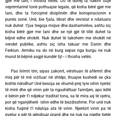
gjer me tani, i thosha vetës. Do të duhej ta flakim tutje
veprimtarinë tonë pothuajse legale, që kisha bërë gjer me
tani, dhe ta forcojmë disiplinën dhe konspiracionin e
punës sonë. Unë, bie fjala, librat dhe revistat e ndaluara
nuk duhet t’jua tregoja miqve dhe dashamirëve, ashtu siç
kisha bërë gjer me tani dhe se një gjë të tillë duhet ta
bëjnë edhe shokët. Nuk duhet të takohem me shokët në
vendet publike, ashtu siç isha takuar me Danin dhe
Ferkiun. Armiku na do në burg sepse nga burgu ne nuk
mund të bëjmë asgjë kundër tij!‒ i thosha vetës.
Pas lirimit tim, sipas zakonit, vërshuan të afërmit dhe
miq për të më vizituar në shtëpi, thuajse kushedi se çka
kishte ndodhur! Unë besoja se shumë prej tyre ishin njerëz
të mirë dhe që vinin për ta ngushëlluar familjen, apo këtë
e bënin për t’i ndjekur traditat tona, sa të mira aq të vjetra,
por që nganjëherë ishin edhe të bezdisshme. Por unë nuk
kisha fuqinë t’i ndaloja ata të vinin. Njerëzit vinin pa të
pyetur e për të qëndruar pranë dhe ne nuk na ngelte tjetër