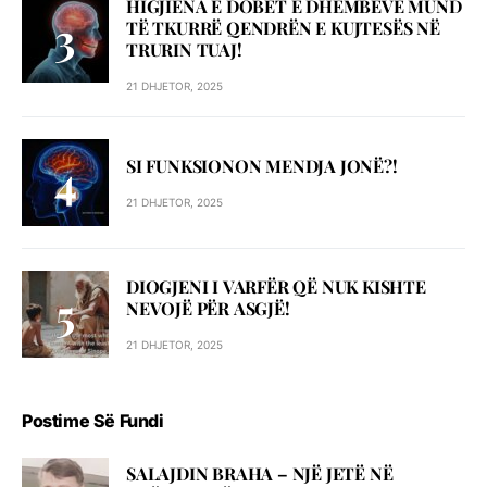
HIGJIENA E DOBËT E DHËMBËVE MUND
TË TKURRË QENDRËN E KUJTESËS NË
TRURIN TUAJ!
21 DHJETOR, 2025
SI FUNKSIONON MENDJA JONË?!
21 DHJETOR, 2025
DIOGJENI I VARFËR QË NUK KISHTE
NEVOJË PËR ASGJË!
21 DHJETOR, 2025
Postime Së Fundi
SALAJDIN BRAHA – NJЁ JETЁ NЁ