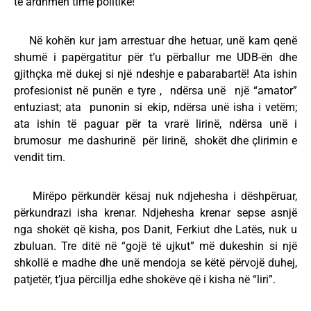
të ardhmen time politike!
Në kohën kur jam arrestuar dhe hetuar, unë kam qenë
shumë i papërgatitur për t’u përballur me UDB-ën dhe
gjithçka më dukej si një ndeshje e pabarabartë! Ata ishin
profesionist në punën e tyre , ndërsa unë një “amator”
entuziast; ata punonin si ekip, ndërsa unë isha i vetëm;
ata ishin të paguar për ta vrarë lirinë, ndërsa unë i
brumosur me dashurinë për lirinë, shokët dhe çlirimin e
vendit tim.
Mirëpo përkundër kësaj nuk ndjehesha i dëshpëruar,
përkundrazi isha krenar. Ndjehesha krenar sepse asnjë
nga shokët që kisha, pos Danit, Ferkiut dhe Latës, nuk u
zbuluan. Tre ditë në “gojë të ujkut” më dukeshin si një
shkollë e madhe dhe unë mendoja se këtë përvojë duhej,
patjetër, t’jua përcillja edhe shokëve që i kisha në “liri”.