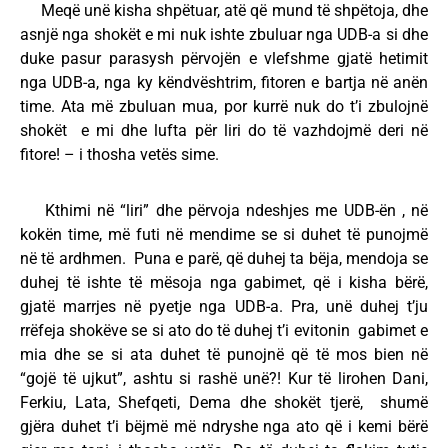
Meqë unë kisha shpëtuar, atë që mund të shpëtoja, dhe
asnjë nga shokët e mi nuk ishte zbuluar nga UDB-a si dhe
duke pasur parasysh përvojën e vlefshme gjatë hetimit
nga UDB-a, nga ky këndvështrim, fitoren e bartja në anën
time. Ata më zbuluan mua, por kurrë nuk do t’i zbulojnë
shokët e mi dhe lufta për liri do të vazhdojmë deri në
fitore! – i thosha vetës sime.
Kthimi në “liri” dhe përvoja ndeshjes me UDB-ën , në
kokën time, më futi në mendime se si duhet të punojmë
në të ardhmen. Puna e parë, që duhej ta bëja, mendoja se
duhej të ishte të mësoja nga gabimet, që i kisha bërë,
gjatë marrjes në pyetje nga UDB-a. Pra, unë duhej t’ju
rrëfeja shokëve se si ato do të duhej t’i evitonin gabimet e
mia dhe se si ata duhet të punojnë që të mos bien në
“gojë të ujkut”, ashtu si rashë unë?! Kur të lirohen Dani,
Ferkiu, Lata, Shefqeti, Dema dhe shokët tjerë, shumë
gjëra duhet t’i bëjmë më ndryshe nga ato që i kemi bërë