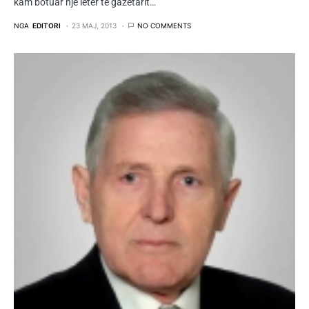
kam botuar një letër të gazetarit…
NGA
EDITORI
23 MAJ, 2013
NO COMMENTS