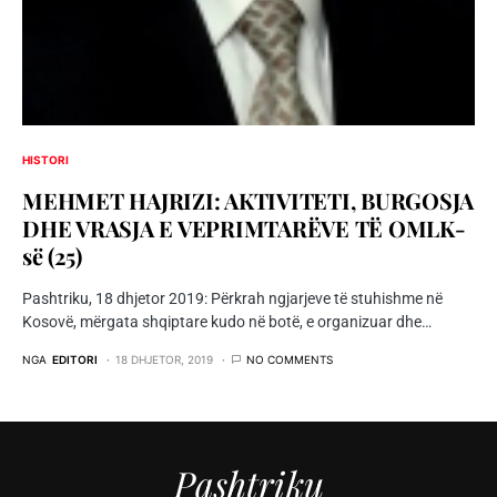
HISTORI
MEHMET HAJRIZI: AKTIVITETI, BURGOSJA
DHE VRASJA E VEPRIMTARËVE TË OMLK-
së (25)
Pashtriku, 18 dhjetor 2019: Përkrah ngjarjeve të stuhishme në
Kosovë, mërgata shqiptare kudo në botë, e organizuar dhe…
NGA
EDITORI
18 DHJETOR, 2019
NO COMMENTS
Pashtriku