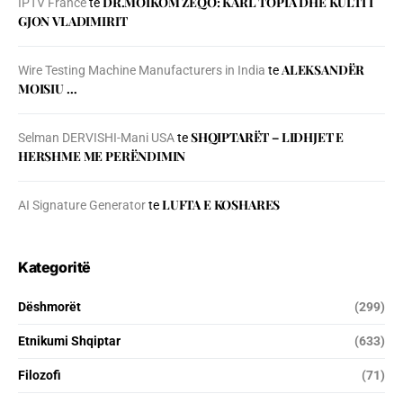
DR.MOIKOM ZEQO: KARL TOPIA DHE KULTI I
IPTV France
te
GJON VLADIMIRIT
ALEKSANDËR
Wire Testing Machine Manufacturers in India
te
MOISIU …
SHQIPTARËT – LIDHJET E
Selman DERVISHI-Mani USA
te
HERSHME ME PERËNDIMIN
LUFTA E KOSHARES
AI Signature Generator
te
Kategoritë
Dëshmorët
(299)
Etnikumi Shqiptar
(633)
Filozofi
(71)