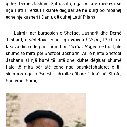
quhej Demë Jashari. Gjithashtu, nga im atë mësova se
nga i ati i Ferkiut i kishte dëgjuar se në burg po mbahej
edhe një kushëri i Danit, që quhej Latif Pllana.
Lajmin për burgosjen e Shefqet Jasharit dhe Demë
Jasharit, e vërtetova edhe nga
Hoxha i Vogël,
të cilin e
takova disa ditë pas lirimit tim.
Hoxha i Vogël
më tha fjalë
shumë të mira për Shefqet Jasharin. Ai e njihte Shefqet
Jasharin si një burrë të urtë dhe kishte dëgjuar shumë
fjalë të mira për atë edhe nga bashkëfshatarët e tij,
sidomos nga mësuesi i shkollës fillore “Liria” në Strofc,
Sheremet Saraçi.