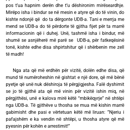
pos t’ua hapnim derën dhe t’u dëshironim mirëseardhje.
Mirëpo isha i bindur se në mesin e atyre që do të vinin, do
kishte ndonjë që do ta dërgonte UDB-a. Tani e merrja me
mend se UDB-a do të përdorte të gjitha fijet për ta marrë
informacionin që i duhej. Unë, tashmë isha i bindur, më
shumë se asnjëherë më parë se UDB-a, për fatkeqësinë
tonë, kishte edhe disa shpirtshitur që i shërbenin me zell
të madh!
Nga ata që më erdhën për vizitë, dolën edhe disa, që
mund të numëroheshin në gishtat e një dore, që më bënë
pyetje që unë nuk dëshiroja të përgjigjesha. Falë dyshimit
se jo të gjithë ata që më vinin për vizitë ishin miq, në
përgjithësi, unë e kalova mirë këtë “mbikëqyrje” në shtëpi
nga UDB-a. Të gjithëve u thosha se mua më kishin marrë
gabimisht dhe pasi e vërtetuan këtë më liruan: ”Njeriu i
pafajshëm e ka vendin në shtëpi, u thosha atyre që më
pyesnin për kohën e arrestimit!”