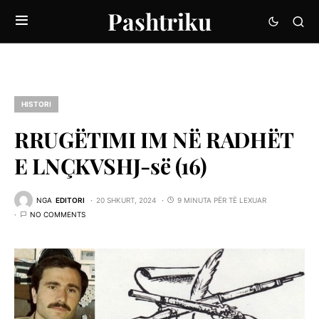
Pashtriku
HISTORI
RRUGËTIMI IM NË RADHËT
E LNÇKVSHJ-së (16)
NGA
EDITORI
20 SHKURT, 2024
9 MINUTA PËR TË LEXUAR
NO COMMENTS