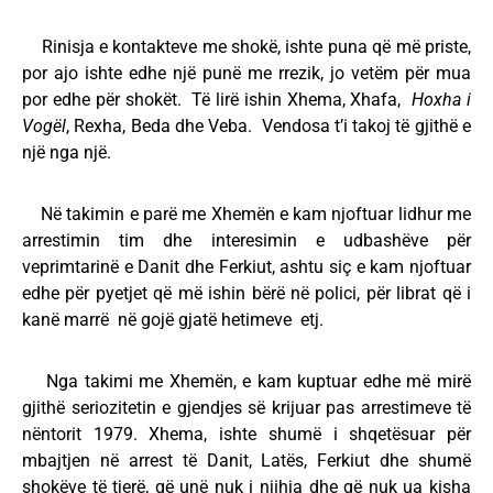
Rinisja e kontakteve me shokë, ishte puna që më priste,
por ajo ishte edhe një punë me rrezik, jo vetëm për mua
por edhe për shokët. Të lirë ishin Xhema, Xhafa,
Hoxha i
Vogël
, Rexha, Beda dhe Veba. Vendosa t’i takoj të gjithë e
një nga një.
Në takimin e parë me Xhemën e kam njoftuar lidhur me
arrestimin tim dhe interesimin e udbashëve për
veprimtarinë e Danit dhe Ferkiut, ashtu siç e kam njoftuar
edhe për pyetjet që më ishin bërë në polici, për librat që i
kanë marrë në gojë gjatë hetimeve etj.
Nga takimi me Xhemën, e kam kuptuar edhe më mirë
gjithë seriozitetin e gjendjes së krijuar pas arrestimeve të
nëntorit 1979. Xhema, ishte shumë i shqetësuar për
mbajtjen në arrest të Danit, Latës, Ferkiut dhe shumë
shokëve të tjerë, që unë nuk i njihja dhe që nuk ua kisha