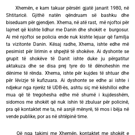
Xhemën, e kam takuar përsëri gjatë janarit 1980, në
Shtitaricë. Gjithë natën qëndruam së bashku dhe
biseduam për gjendjen. Xhema, në atë rast, më njoftoi për
lajmet që kishte lidhur me Danin dhe shokët e burgosur.
Ai më njoftoi se policia ende nuk kishte lejuar që familja
ta vizitonte Danin. Kësaj radhe, Xhema, ishte edhe më
pesimist për lirimin e shpejtë të shokëve. Ai dyshonte se
grupit të shokëve të Danit ishte duke ju përgatitur
aktakuza dhe se disa prej tyre do të dënoheshin me
dënime të rënda. Xhema, ishte për kujdes të shtuar dhe
për lëvizje të kufizuara. Ai dyshonte se edhe ai ishte i
ndjekur nga njerëz të UDB-ës, ashtu siç më këshilloi edhe
mua që të tregohesha edhe më shumë i kujdesshëm,
sidomos me shokët që nuk ishin të zbuluar për policinë,
pra që kontaktet me ta, në asnjë mënyrë, të mos i bëja në
vende publike, por as në shtëpinë time.
Që nga takimi me Xhemën, kontaktet me shokët e