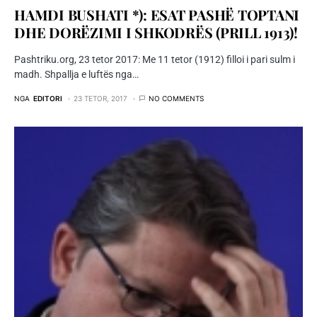
HAMDI BUSHATI *): ESAT PASHË TOPTANI
DHE DORËZIMI I SHKODRËS (PRILL 1913)!
Pashtriku.org, 23 tetor 2017: Me 11 tetor (1912) filloi i pari sulm i
madh. Shpallja e luftës nga…
NGA
EDITORI
23 TETOR, 2017
NO COMMENTS