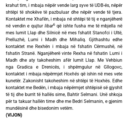
krahut tim, i mbaja nëpër vende larg syve të UDB-ës, nëpër
shtëpi të shokëve të pazbuluar dhe nëpër vende të tjera.
Kontaktet me Xhafën, i mbaja në shtëpi të tij e nganjëherë
6
në vendin e qujtur
libar
që ishte fusha me të mbjella në
mes lumit Llap dhe Silnicë në mes fshatit Stanofci i Ultë,
Prelluzhë, Lumi i Madh dhe Mihaliq. Gjithashtu edhe
kontaktet me Rexhën i mbaja në fshatin Cërrnushë, në
fshatin Stranë. Nganjëherë vinte Rexha në fshatin Lumi i
Madh dhe aty takoheshim afër lumit Llap. Me Vehbiun
nga Gradica e Drenicës, i shpërngulur në Gllogovc,
kontaktet i mbaja nëpërmjet
Hoxhës
që ishin në mes vete
kunetër. Zakonisht takoheshim në shtëpi të Hoxhës. Edhe
kontaktet me Bedën, i mbaja nëpërmjet shtëpisë së gjyshit
të tij dhe burrit të hallës sime, Bahtir Selmani. Unë shkoja
për ta takuar hallën time dhe me Bedri Selmanin, e gjenim
mundësinë dhe bisedonim vetëm.
(VIJON)