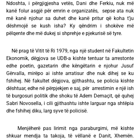
Ndoshta, i përgjigjesha vetës, Dani dhe Ferkiu, nuk më
kanë folur asgjë për emrin e organizatës, sepse ata nuk
më kanë njohur sa duhet dhe kanë pritur që koha t’ju
dëshmojë se kush isha? Ky qëndrim i shokëve më
pëlqente dhe më dukej si shprehje e pjekurisë së tyre.
Në prag të Vitit të Ri 1979, nga një student në Fakultetin
Ekonomik, dëgjova se UDB-a kishte tentuar ta arrestonte
edhe poetin, gazetarin dhe këngëtarin e njohur Jusuf
Gërvalla, mirëpo ai ishte arratisur dhe nuk dihej se ku
fshihej. Në fakultet dëgjova, gjithashtu, se policia kishte
dështuar, edhe në përpjekjen e saj, për arrestimin e një ish
të burgosuri politik dhe shoku të Adem Demaçit, që quhej
Sabri Novosella, i cili gjithashtu ishte larguar nga shtëpia
dhe fshihej diku, larg syve të policisë.
Menjëherë pas lirimit nga paraburgimi, më kishte
shkuar mendja ta takoja, të vëllanë e Danit, Xhemën.