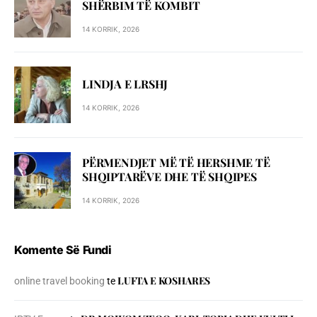
SHЁRBIM TЁ KOMBIT
14 KORRIK, 2026
LINDJA E LRSHJ
14 KORRIK, 2026
PËRMENDJET MË TË HERSHME TË
SHQIPTARËVE DHE TË SHQIPES
14 KORRIK, 2026
Komente Së Fundi
LUFTA E KOSHARES
online travel booking
te