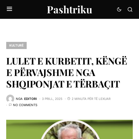
Pashtriku
KULTURË
LULET E KURBETIT, KËNGË
E PËRVAJSHME NGA
SHQIPONJAT E TËRBAÇIT
NGA
EDITORI
3 PRILL, 2025
2 MINUTA PËR TË LEXUAR
NO COMMENTS