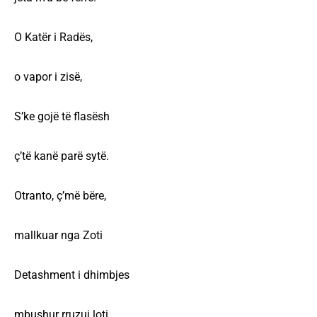
O Katër i Radës,
o vapor i zisë,
S’ke gojë të flasësh
ç’të kanë parë sytë.
Otranto, ç’më bëre,
mallkuar nga Zoti
Detashment i dhimbjes
mbushur rruzuj loti.