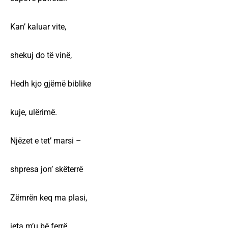
Kan’ kaluar vite,
shekuj do të vinë,
Hedh kjo gjëmë biblike
kuje, ulërimë.
Njëzet e tet’ marsi –
shpresa jon’ skëterrë
Zëmrën keq ma plasi,
jeta m’u bë ferrë.