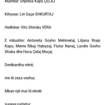
Marrëse: Shpresa Kapo ÇELAJ
Kthyese: Liri Gaçe SHKURTAJ
Hedhëse: Vito Shiroku VERA
E mbushin: Antoneta Goxho Mehmetaj, Liljana Rrapi
Kapo, Meme Ribaj Habazaj, Flutur Nanaj, Lavdie Goxho
Xhaka dhe Hava Çelaj Muçaj
Derëbardha nënë,
me të zeza veshur,
Mban një mal të rëndë
supeve patretur.