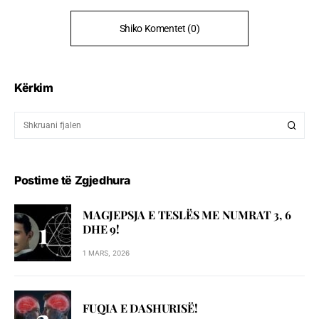
Shiko Komentet (0)
Kërkim
Postime të Zgjedhura
MAGJEPSJA E TESLËS ME NUMRAT 3, 6
DHE 9!
1 MARS, 2026
FUQIA E DASHURISË!