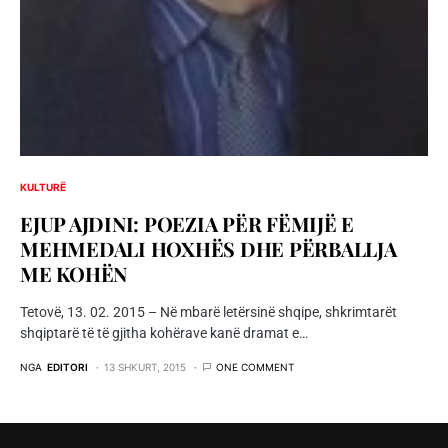
KULTURË
EJUP AJDINI: POEZIA PËR FËMIJË E
MEHMEDALI HOXHËS DHE PËRBALLJA
ME KOHËN
Tetovë, 13. 02. 2015 – Në mbarë letërsinë shqipe, shkrimtarët
shqiptarë të të gjitha kohërave kanë dramat e…
NGA
EDITORI
13 SHKURT, 2015
ONE COMMENT