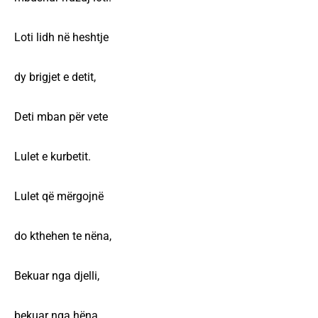
Loti lidh në heshtje
dy brigjet e detit,
Deti mban për vete
Lulet e kurbetit.
Lulet që mërgojnë
do kthehen te nëna,
Bekuar nga djelli,
bekuar nga hëna.