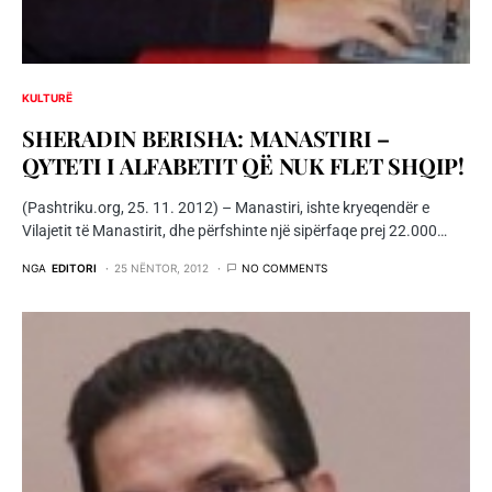
KULTURË
SHERADIN BERISHA: MANASTIRI –
QYTETI I ALFABETIT QË NUK FLET SHQIP!
(Pashtriku.org, 25. 11. 2012) – Manastiri, ishte kryeqendër e
Vilajetit të Manastirit, dhe përfshinte një sipërfaqe prej 22.000…
NGA
EDITORI
25 NËNTOR, 2012
NO COMMENTS