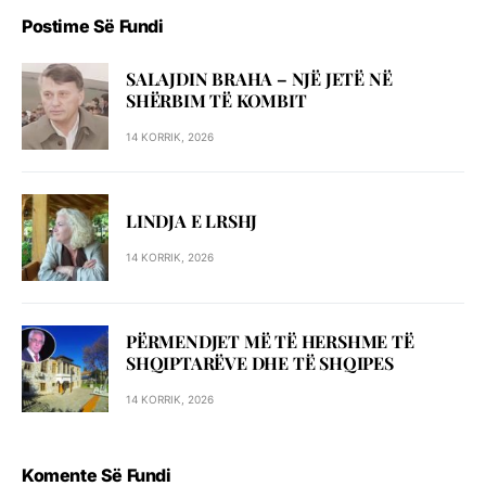
Postime Së Fundi
SALAJDIN BRAHA – NJЁ JETЁ NЁ
SHЁRBIM TЁ KOMBIT
14 KORRIK, 2026
LINDJA E LRSHJ
14 KORRIK, 2026
PËRMENDJET MË TË HERSHME TË
SHQIPTARËVE DHE TË SHQIPES
14 KORRIK, 2026
Komente Së Fundi