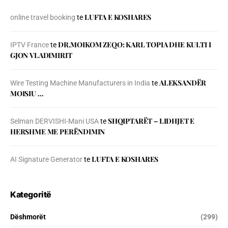
LUFTA E KOSHARES
online travel booking
te
DR.MOIKOM ZEQO: KARL TOPIA DHE KULTI I
IPTV France
te
GJON VLADIMIRIT
ALEKSANDËR
Wire Testing Machine Manufacturers in India
te
MOISIU …
SHQIPTARËT – LIDHJET E
Selman DERVISHI-Mani USA
te
HERSHME ME PERËNDIMIN
LUFTA E KOSHARES
AI Signature Generator
te
Kategoritë
Dëshmorët
(299)