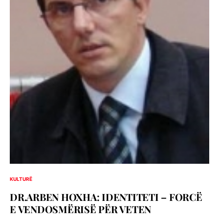
KULTURË
DR.ARBEN HOXHA: IDENTITETI – FORCË
E VENDOSMËRISË PËR VETEN