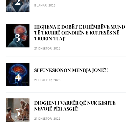
8 JANAR, 2026
HIGJIENA E DOBËT E DHËMBËVE MUND
TË TKURRË QENDRËN E KUJTESËS NË
TRURIN TUAJ!
21 DHJETOR, 2025
SI FUNKSIONON MENDJA JONË?!
21 DHJETOR, 2025
DIOGJENI I VARFËR QË NUK KISHTE
NEVOJË PËR ASGJË!
21 DHJETOR, 2025