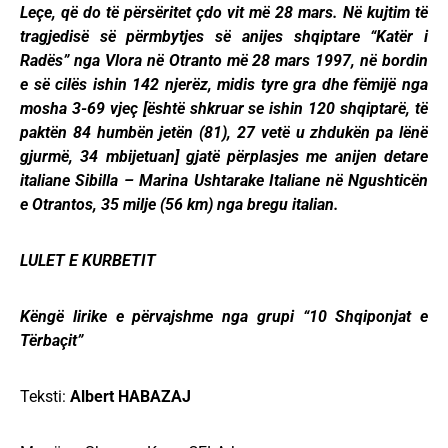
Leçe, që do të përsëritet çdo vit më 28 mars. Në kujtim të
tragjedisë së përmbytjes së anijes shqiptare “Katër i
Radës” nga Vlora në Otranto më 28 mars 1997, në bordin
e së cilës ishin 142 njerëz, midis tyre gra dhe fëmijë nga
mosha 3-69 vjeç [është shkruar se ishin 120 shqiptarë, të
paktën 84 humbën jetën (81), 27 vetë u zhdukën pa lënë
gjurmë, 34 mbijetuan] gjatë përplasjes me anijen detare
italiane Sibilla – Marina Ushtarake Italiane në Ngushticën
e Otrantos, 35 milje (56 km) nga bregu italian.
LULET E KURBETIT
Këngë lirike e përvajshme nga grupi “10 Shqiponjat e
Tërbaçit”
Teksti:
Albert HABAZAJ