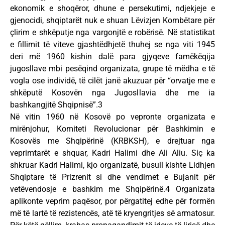
ekonomik e shoqëror, dhune e persekutimi, ndjekjeje e
gjenocidi, shqiptarët nuk e shuan Lëvizjen Kombëtare për
çlirim e shkëputje nga vargonjtë e robërisë. Në statistikat
e fillimit të viteve gjashtëdhjetë thuhej se nga viti 1945
deri më 1960 kishin dalë para gjyqeve famëkëqija
jugosllave mbi pesëqind organizata, grupe të mëdha e të
vogla ose individë, të cilët janë akuzuar për “orvatje me e
shkëputë Kosovën nga Jugosllavia dhe me ia
bashkangjitë Shqipnisë”.3
Në vitin 1960 në Kosovë po vepronte organizata e
mirënjohur, Komiteti Revolucionar për Bashkimin e
Kosovës me Shqipërinë (KRBKSH), e drejtuar nga
veprimtarët e shquar, Kadri Halimi dhe Ali Aliu. Siç ka
shkruar Kadri Halimi, kjo organizatë, busull kishte Lidhjen
Shqiptare të Prizrenit si dhe vendimet e Bujanit për
vetëvendosje e bashkim me Shqipërinë.4 Organizata
aplikonte veprim paqësor, por përgatitej edhe për formën
më të lartë të rezistencës, atë të kryengritjes së armatosur.