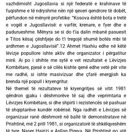
vazhdimisht Jugosllavia si një federatë e krahinave të
fuqishme e të ndryshme nën një qeveri qendrore të dobët,
përfundon në mënyrë profetike: “Kosova është bota e tretë
e vogël e Jugosllavisë: e varfër, krenare, e fyer dhe e
padurueshme. Mënyra se si do t’ia dalin mbanë pasuesit
e Titos kësaj çështjeje do t‘i tregojë shumë botës mbi të
ardhmen e Jugosllavisë”.12 Ahmet Haxhiu edhe në këtë
lëvizje popullore ishte aktiv dhe organizator i përgatitur
mirë. Ai po i shihte me sytë e vet rezultatet e Lëvizjes
Kombëtare, pjesë e së cilës kishte qenë edhe vetë për vite
me radhë, si ishte masivizuar dhe çfarë energjish ka
brenda një popull i kryengritur.
Në themel të rezultateve të kryengritjes së vitit 1981
qëndron gjaku i dëshmorëve të saj dhe veprimtaria e
Lëvizjes Kombëtare, si dhe shpirti i rezistencës së pashuar
të shqiptarëve kundër robërisë. Nga radhët e Lëvizjes së
organizuar ranë dëshmorë në ballë të demonstratave në
Prishtinë, më 2 prill 1981, si organizatorë të shkëlqyeshëm
të tyre, Naser Hajrizi e Asllan Pireva. Në Prishtinë po atë