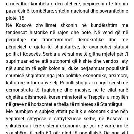
e ndrydhur kombëtare deri atëherë, përpiqeshin të fitonin
pavarësinë kombëtare, shtetin nacional dhe sovranitetin e
plotë. 15
Në Kosovë zhvillimet shkonin në kundërshtim me
tendencat historike në rajon dhe botë. Në vend që në
përputhje me transformimet demokratike dhe me
përpjekjet e gjata të shqiptarëve, të avancohej statusi
politik i Kosovës, Serbia u vërsul me të gjitha mjetet për t’i
suprimuar edhe atë autonomi që kishte dhe vendosi aty
një sundim të egër kolonial, duke përjashtuar popullsinë
shumicë shqiptare nga jeta politike, ekonomike, arsimore,
kulturore, informative etj. Populli shqiptar u ngrit sërish në
demonstrata të fuqishme dhe masive, në të cilat ranë
dhjetëra dëshmorë, kurse minatorët e Trepçës u mbyllën
në grevë në horizontet e thella të minierës së Stantërgut.
Me humbjen e subjektivitetit politik e ekonomik dhe nën
veprimet shtypëse e shfrytëzuese serbe, në Kosovë u
shkatërrua i tërë sistemi ekonomik që çoi në varfërim të
skajshëm të rreth 60 për qind të popullsisë. Që nga viti