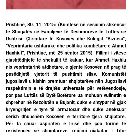
Prishtinë, 30. 11. 2015: (Kumtesë në sesionin shkencor
të Shoqatës së Familjeve të Dëshmorëve të Luftës së
Ushtrisë Çlirimtare të Kosovës dhe Kolegjit “Biznesi”,
“Veprimtaria ushtarake dhe politika kombëtare e Ahmet
Haxhiut”, Prishtinë, më 25 nëntor 2015) -Fillimi i viteve
gjashtëdhjetë të shekullit të kaluar, kur Ahmet Haxhiu
nis veprimtarinë atdhetare, e gjente Kosovën në prag të
pesëdhjetë vjetorit të pushtimit sllav. Komunistët
jugosllavë u kishin premtuar shqiptarëve nën Jugosllavi
respektimin e të drejtës universale për vetëvendosje,
por pas Luftës së Dytë Botërore ua mohuan vullnetin e
shprehur në Rezolutën e Bujanit, duke e shtypur në gjak
kryengritjen e tyre të armatosur dhe duke aneksuar
sërish dhunshëm Kosovën e territore tjera shqiptare.
Për ta shuar aspiratën e lirisë dhe çdo formë të
rezistencës së shqiptarëve, regjimi gjakatar i Tito-