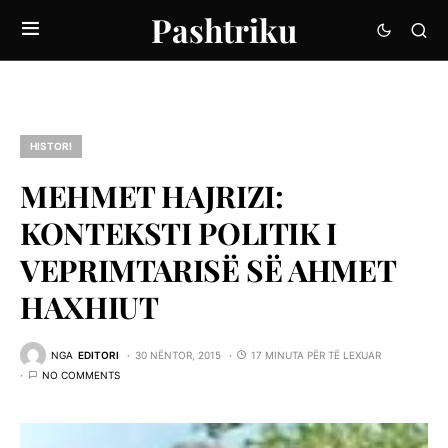
Pashtriku
HISTORI
MEHMET HAJRIZI:
KONTEKSTI POLITIK I
VEPRIMTARISË SË AHMET
HAXHIUT
NGA
EDITORI
30 NËNTOR, 2015
17 MINUTA PËR TË LEXUAR
NO COMMENTS