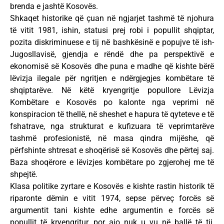
brenda e jashtë Kosovës.
Shkaqet historike që çuan në ngjarjet tashmë të njohura
të vitit 1981, ishin, statusi prej robi i popullit shqiptar,
pozita diskriminuese e tij në bashkësinë e popujve të ish-
Jugosllavisë, gjendja e rëndë dhe pa perspektivë e
ekonomisë së Kosovës dhe puna e madhe që kishte bërë
lëvizja ilegale për ngritjen e ndërgjegjes kombëtare të
shqiptarëve. Në këtë kryengritje popullore Lëvizja
Kombëtare e Kosovës po kalonte nga veprimi në
konspiracion të thellë, në sheshet e hapura të qyteteve e të
fshatrave, nga strukturat e kufizuara të veprimtarëve
tashmë profesionistë, në masa qindra mijëshe, që
përfshinte shtresat e shoqërisë së Kosovës dhe përtej saj.
Baza shoqërore e lëvizjes kombëtare po zgjerohej me të
shpejtë.
Klasa politike zyrtare e Kosovës e kishte rastin historik të
riparonte dëmin e vitit 1974, sepse përveç forcës së
argumentit tani kishte edhe argumentin e forcës së
popullit të kryengritur, por ajo nuk u vu në ballë të tij,