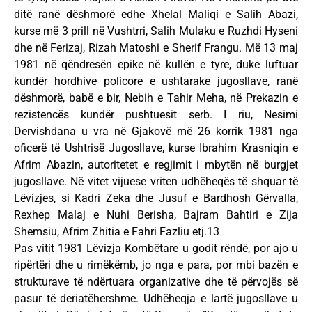
ditë ranë dëshmorë edhe Xhelal Maliqi e Salih Abazi,
kurse më 3 prill në Vushtrri, Salih Mulaku e Ruzhdi Hyseni
dhe në Ferizaj, Rizah Matoshi e Sherif Frangu. Më 13 maj
1981 në qëndresën epike në kullën e tyre, duke luftuar
kundër hordhive policore e ushtarake jugosllave, ranë
dëshmorë, babë e bir, Nebih e Tahir Meha, në Prekazin e
rezistencës kundër pushtuesit serb. I riu, Nesimi
Dervishdana u vra në Gjakovë më 26 korrik 1981 nga
oficerë të Ushtrisë Jugosllave, kurse Ibrahim Krasniqin e
Afrim Abazin, autoritetet e regjimit i mbytën në burgjet
jugosllave. Në vitet vijuese vriten udhëheqës të shquar të
Lëvizjes, si Kadri Zeka dhe Jusuf e Bardhosh Gërvalla,
Rexhep Malaj e Nuhi Berisha, Bajram Bahtiri e Zija
Shemsiu, Afrim Zhitia e Fahri Fazliu etj.13
Pas vitit 1981 Lëvizja Kombëtare u godit rëndë, por ajo u
ripërtëri dhe u rimëkëmb, jo nga e para, por mbi bazën e
strukturave të ndërtuara organizative dhe të përvojës së
pasur të deriatëhershme. Udhëheqja e lartë jugosllave u