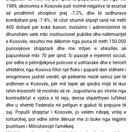
1989, ekonomia e Kosovës pati normë negative të ecurisë
së prodhimit shoqëror prej -7.2%, dhe të ardhurave
kombëtare prej -7.4%., të cilat shumë shpejt ranë në rreth
400 dollarë për kokë banori. Instalimi i administrimit të
dhunshëm serb mbi institucionet publike dhe ndërmarrjet
e Kosovës, rezultoi me dëbimin nga puna të rreth 150.000
punonjësve shqiptarë dhe me rritjen e shkallës së
papunësisë mbi 70 për qind. Si pasojë e mjerimit social,
por edhe e përndjekjeve policore e ushtarake dhe e terrorit
shtetëror, nga Kosova filloi një fluks i paparë deri atëherë i
emigrimeve jashtë vendit, që përbënte rrezik serioz për të
ardhmen e Kosovës, për më tepër që qindra mijë të ikur
ishin kryesisht të moshës së re. Jugosllavia po vlonte nga
kontradiktat e vjetra e të reja, derisa shpërthyen luftërat
dhe u shemb Federata në pellgun e gjakut të popujve të
saj. Populli shqiptar i Kosovës, jo vetëm ndiqej, vritej e
torturohej, por edhe ishte dënuar me zi buke nga regjimi
pushtues i Milosheviqit famëkeq.