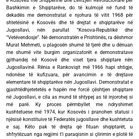
e Kosovës me Shqipërinë dhe Lëvizjen Revolucionare për
Bashkimin e Shqiptarëve, do të kulmojë në fund të
dekadës me demonstratat e njohura të vitit 1968 për
shtetësinë e Kosovës dhe të drejtat e shqiptarëve në
Jugosllavi, nën parullat “Kosova-Republikë dhe
“Vetëvendosje”. Në demonstratën e Prishtinës, ra dëshmor
Murat Mehmeti, u plagosën shumë të tjerë dhe u dënuan
me shumë vite burgim organizatorët e demonstratave
gjithandej në Kosovë dhe viset tjera shqiptare nën
Jugosllavinë. Rënia e Rankoviqit më 1966 hapi shtigje,
ndonëse të kufizuara, për avancimin e të drejtave
elementare të shqiptarëve nën Jugosllavi. Demonstratat e
gjashtëdhjetetetës e hapën me forcë çështjen shqiptare
në Jugosllavi, e cila as mund të shtypej as të injorohej si
më parë. Ky proces përmbyllet me ndryshimet
kushtetuese më 1974, kur Kosovës i pranohen statusi i
njësisë konstituive të Federatës jugosllave dhe kushtetuta
e saj. Këto pak të drejta që fituan shqiptarët, u
shfrytëzuan nga regjimi t’i paraqisnin si çlirimin e plotë të