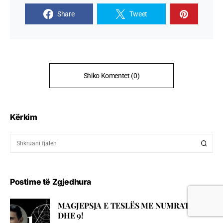
Share
Tweet
Shiko Komentet (0)
Kërkim
Postime të Zgjedhura
MAGJEPSJA E TESLËS ME NUMRAT 3, 6
DHE 9!