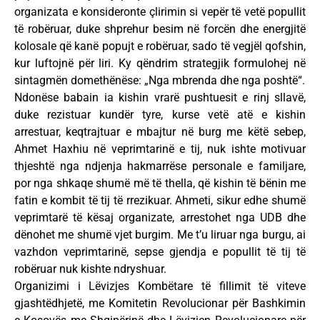
organizata e konsideronte çlirimin si vepër të vetë popullit
të robëruar, duke shprehur besim në forcën dhe energjitë
kolosale që kanë popujt e robëruar, sado të vegjël qofshin,
kur luftojnë për liri. Ky qëndrim strategjik formulohej në
sintagmën domethënëse: „Nga mbrenda dhe nga poshtë“.
Ndonëse babain ia kishin vrarë pushtuesit e rinj sllavë,
duke rezistuar kundër tyre, kurse vetë atë e kishin
arrestuar, keqtrajtuar e mbajtur në burg me këtë sebep,
Ahmet Haxhiu në veprimtarinë e tij, nuk ishte motivuar
thjeshtë nga ndjenja hakmarrëse personale e familjare,
por nga shkaqe shumë më të thella, që kishin të bënin me
fatin e kombit të tij të rrezikuar. Ahmeti, sikur edhe shumë
veprimtarë të kësaj organizate, arrestohet nga UDB dhe
dënohet me shumë vjet burgim. Me t’u liruar nga burgu, ai
vazhdon veprimtarinë, sepse gjendja e popullit të tij të
robëruar nuk kishte ndryshuar.
Organizimi i Lëvizjes Kombëtare të fillimit të viteve
gjashtëdhjetë, me Komitetin Revolucionar për Bashkimin