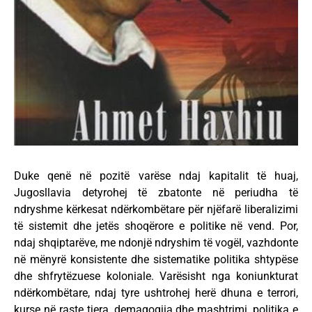
Duke qenë në pozitë varëse ndaj kapitalit të huaj,
Jugosllavia detyrohej të zbatonte në periudha të
ndryshme kërkesat ndërkombëtare për njëfarë liberalizimi
të sistemit dhe jetës shoqërore e politike në vend. Por,
ndaj shqiptarëve, me ndonjë ndryshim të vogël, vazhdonte
në mënyrë konsistente dhe sistematike politika shtypëse
dhe shfrytëzuese koloniale. Varësisht nga koniunkturat
ndërkombëtare, ndaj tyre ushtrohej herë dhuna e terrori,
kurse në raste tjera, demagogjia dhe mashtrimi, politika e