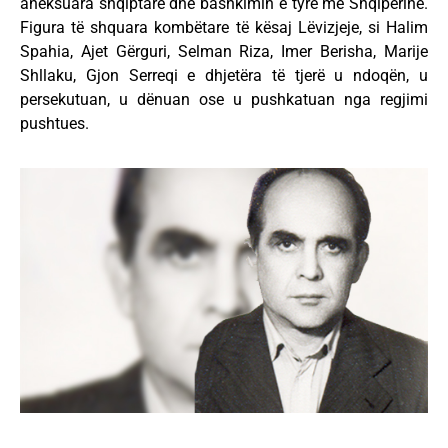
aneksuara shqiptare dhe bashkimin e tyre me Shqipërinë.
Figura të shquara kombëtare të kësaj Lëvizjeje, si Halim
Spahia, Ajet Gërguri, Selman Riza, Imer Berisha, Marije
Shllaku, Gjon Serreqi e dhjetëra të tjerë u ndoqën, u
persekutuan, u dënuan ose u pushkatuan nga regjimi
pushtues.