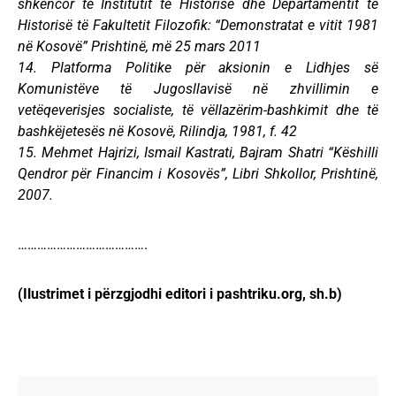
shkencor të Institutit të Historisë dhe Departamentit të
Historisë të Fakultetit Filozofik: “Demonstratat e vitit 1981
në Kosovë” Prishtinë, më 25 mars 2011
14. Platforma Politike për aksionin e Lidhjes së
Komunistëve të Jugosllavisë në zhvillimin e
vetëqeverisjes socialiste, të vëllazërim-bashkimit dhe të
bashkëjetesës në Kosovë, Rilindja, 1981, f. 42
15. Mehmet Hajrizi, Ismail Kastrati, Bajram Shatri “Këshilli
Qendror për Financim i Kosovës”, Libri Shkollor, Prishtinë,
2007.
………………………………….
(Ilustrimet i përzgjodhi editori i pashtriku.org, sh.b)