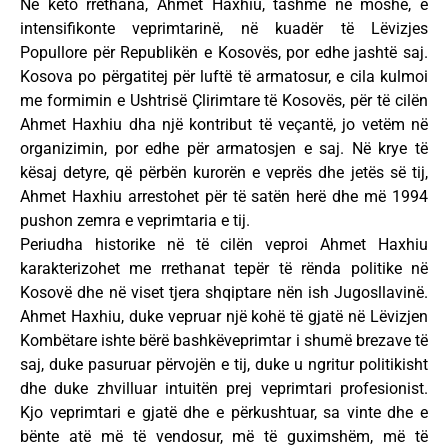
Në këto rrethana, Ahmet Haxhiu, tashmë në moshë, e
intensifikonte veprimtarinë, në kuadër të Lëvizjes
Popullore për Republikën e Kosovës, por edhe jashtë saj.
Kosova po përgatitej për luftë të armatosur, e cila kulmoi
me formimin e Ushtrisë Çlirimtare të Kosovës, për të cilën
Ahmet Haxhiu dha një kontribut të veçantë, jo vetëm në
organizimin, por edhe për armatosjen e saj. Në krye të
kësaj detyre, që përbën kurorën e veprës dhe jetës së tij,
Ahmet Haxhiu arrestohet për të satën herë dhe më 1994
pushon zemra e veprimtaria e tij.
Periudha historike në të cilën veproi Ahmet Haxhiu
karakterizohet me rrethanat tepër të rënda politike në
Kosovë dhe në viset tjera shqiptare nën ish Jugosllavinë.
Ahmet Haxhiu, duke vepruar një kohë të gjatë në Lëvizjen
Kombëtare ishte bërë bashkëveprimtar i shumë brezave të
saj, duke pasuruar përvojën e tij, duke u ngritur politikisht
dhe duke zhvilluar intuitën prej veprimtari profesionist.
Kjo veprimtari e gjatë dhe e përkushtuar, sa vinte dhe e
bënte atë më të vendosur, më të guximshëm, më të