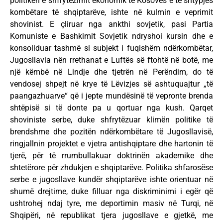
politikën e shfrytëzimit ekonomik të Kosovës e të shtypjes
kombëtare të shqiptarëve, ishte në kulmin e veprimit
shovinist. E çliruar nga ankthi sovjetik, pasi Partia
Komuniste e Bashkimit Sovjetik ndryshoi kursin dhe e
konsoliduar tashmë si subjekt i fuqishëm ndërkombëtar,
Jugosllavia nën rrethanat e Luftës së ftohtë në botë, me
një këmbë në Lindje dhe tjetrën në Perëndim, do të
vendosej shpejt në krye të Lëvizjes së ashtuquajtur „të
paangazhuarve“ që i jepte mundësinë të vepronte brenda
shtëpisë si të donte pa u qortuar nga kush. Qarqet
shoviniste serbe, duke shfrytëzuar klimën politike të
brendshme dhe pozitën ndërkombëtare të Jugosllavisë,
ringjallnin projektet e vjetra antishqiptare dhe hartonin të
tjerë, për të rrumbullakuar doktrinën akademike dhe
shtetërore për zhdukjen e shqiptarëve. Politika shfarosëse
serbe e jugosllave kundër shqiptarëve ishte orientuar në
shumë drejtime, duke filluar nga diskriminimi i egër që
ushtrohej ndaj tyre, me deportimin masiv në Turqi, në
Shqipëri, në republikat tjera jugosllave e gjetkë, me