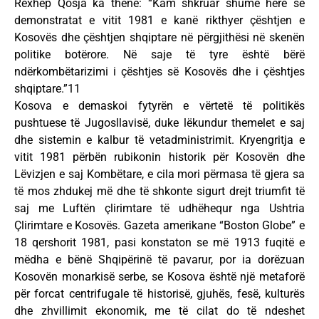
Rexhep Qosja ka thënë: “Kam shkruar shumë herë se
demonstratat e vitit 1981 e kanë rikthyer çështjen e
Kosovës dhe çështjen shqiptare në përgjithësi në skenën
politike botërore. Në saje të tyre është bërë
ndërkombëtarizimi i çështjes së Kosovës dhe i çështjes
shqiptare.”11
Kosova e demaskoi fytyrën e vërtetë të politikës
pushtuese të Jugosllavisë, duke lëkundur themelet e saj
dhe sistemin e kalbur të vetadministrimit. Kryengritja e
vitit 1981 përbën rubikonin historik për Kosovën dhe
Lëvizjen e saj Kombëtare, e cila mori përmasa të gjera sa
të mos zhdukej më dhe të shkonte sigurt drejt triumfit të
saj me Luftën çlirimtare të udhëhequr nga Ushtria
Çlirimtare e Kosovës. Gazeta amerikane “Boston Globe” e
18 qershorit 1981, pasi konstaton se më 1913 fuqitë e
mëdha e bënë Shqipërinë të pavarur, por ia dorëzuan
Kosovën monarkisë serbe, se Kosova është një metaforë
për forcat centrifugale të historisë, gjuhës, fesë, kulturës
dhe zhvillimit ekonomik, me të cilat do të ndeshet