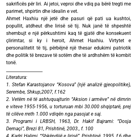
sakrificës për liri. Ai jetoi, veproi dhe vdiq pa bërë tregti me
parimet, shpirtin dhe idealin e vet.
Ahmet Haxhiu një jetë dhe pasuri që pati ua kushtoi,
popullit, atdheut dhe lirisë së tij. Nuk janë të shpeshtë
shembujt e një përkushtimi kaq të gjatë dhe konsekuent
çlirimtar, si ky i heroit, Ahmet Haxhiu. Virtytet e
personalitetit të tij, përbëjnë një thesar edukimi patriotik
dhe politik të brezave të sotëm dhe të ardhshëm të kombit
tonë.
_________________
Literatura:
1. Stefan Karastojanov “Kosova” (një analizë gjeopolitike),
Serembe, Shkup,2007, f.162
2. Vetëm në të ashtuquajturin “Aksion i armëve” në dimrin
e viteve 1955-1956, u torturuan mbi 30.000 shqiptarë, prej
të cilëve rreth 1.000 vdiqën nga pasojat e saj.
3. Programi i LRBSH, 1963, Dr. Hakif Bajrami: “Dosja
Demaçi”, Brezi 81, Prishtinë, 2003., f. 100
4. Kadri Halimi, “Shkëndijë e lirisë”, Prishtinë, 1995, f.6 dhe