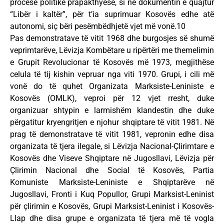
procese politike prapakthyese, si në dokumentin e quajtur
“Libër i kaltër”, për t’ia suprimuar Kosovës edhe atë
autonomi, siç bëri pesëmbëdhjetë vjet më vonë.10
Pas demonstratave të vitit 1968 dhe burgosjes së shumë
veprimtarëve, Lëvizja Kombëtare u ripërtëri me themelimin
e Grupit Revolucionar të Kosovës më 1973, megjithëse
celula të tij kishin vepruar nga viti 1970. Grupi, i cili më
vonë do të quhet Organizata Marksiste-Leniniste e
Kosovës (OMLK), veproi për 12 vjet rresht, duke
organizuar shtypin e larmishëm klandestin dhe duke
përgatitur kryengritjen e njohur shqiptare të vitit 1981. Në
prag të demonstratave të vitit 1981, vepronin edhe disa
organizata të tjera ilegale, si Lëvizja Nacional-Çlirimtare e
Kosovës dhe Viseve Shqiptare në Jugosllavi, Lëvizja për
Çlirimin Nacional dhe Social të Kosovës, Partia
Komuniste Marksiste-Leniniste e Shqiptarëve në
Jugosllavi, Fronti i Kuq Popullor, Grupi Marksist-Leninist
për çlirimin e Kosovës, Grupi Marksist-Leninist i Kosovës-
Llap dhe disa grupe e organizata të tjera më të vogla