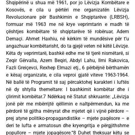
Shqipërinë u shua më 1961, por jo Lëvizja Kombëtare e
Kosovës, e cila u përtëri me organizatën Lëvizja
Revolucionare për Bashkimin e Shqiptarëve (LRBSH),
formuar më 1963 me në krye veprimtarin e madh të
çështjes kombëtare të shqiptarëve të robëruar, Adem
Demaçi. Ahmet Haxhiu, në kërkim të mundësive për t’u
angazhuar kombëtarisht, do ta gjejë veten në këtë Lëvizje.
Këta dy veprimtarë, bashkë edhe me të tjerë nismëtarë, si
Zeqir Gërvalla, Azem Beqiri, Abdyl Lahu, Ilmi Rakovica,
Fazli Greiçevci, Rexhep Elmazi etj., 6 përbëjnë bërthamën
e kësaj organizate, e cila veproi gjatë viteve 1963-1964.
Në ballë të Programit të saj përcaktohej karakteri i luftës
në dy shtylla themeltare: I bashkimit kombëtar dhe i
çlirimit kombëtar.7 Ndërkaq në Statut shkruante: „Lëvizja
jonë për me mbërrijtë qëllimin e naltpërmendun, ka me
përdorë të gjitha mënyrat dhe mjetet që i vijnë përdore –
prej atyne politiko-propagandistike – mjete paqësore – e
deri te lufta e armatosun dhe kryengritja e përgjithshme
popullore – mjete jopaqësore.“8 Duhet theksuar këtu se