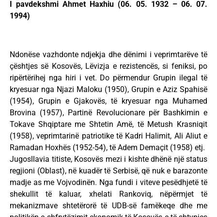
I pavdekshmi Ahmet Haxhiu (06. 05. 1932 – 06. 07.
1994)
Ndonëse vazhdonte ndjekja dhe dënimi i veprimtarëve të
çështjes së Kosovës, Lëvizja e rezistencës, si feniksi, po
ripërtërihej nga hiri i vet. Do përmendur Grupin ilegal të
kryesuar nga Njazi Maloku (1950), Grupin e Aziz Spahisë
(1954), Grupin e Gjakovës, të kryesuar nga Muhamed
Brovina (1957), Partinë Revolucionare për Bashkimin e
Tokave Shqiptare me Shtetin Amë, të Metush Krasniqit
(1958), veprimtarinë patriotike të Kadri Halimit, Ali Aliut e
Ramadan Hoxhës (1952-54), të Adem Demaçit (1958) etj.
Jugosllavia titiste, Kosovës mezi i kishte dhënë një status
regjioni (Oblast), në kuadër të Serbisë, që nuk e barazonte
madje as me Vojvodinën. Nga fundi i viteve pesëdhjetë të
shekullit të kaluar, xhelati Rankoviq, nëpërmjet të
mekanizmave shtetërorë të UDB-së famëkeqe dhe me