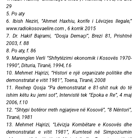
29
5. Po aty
6. Ibish Neziri, “Ahmet Haxhiu, korife i Lëvizjes Ilegale,”
www.radiokosovaelire.com , 6 korrik 2015
7. Dr. Hakif Bajrami, “Dosja Demaçi”, Brezi 81, Prishtnë
2003, f. 88
8. Po aty, f. 86
9. Marenglen Verli “Shfrytëzimi ekonomik i Kosovës 1970-
1990”, Dituria, Tiranë, 1994, f.6
10. Mehmet Hajrizi, “Histori e një organizate politike dhe
demonstratat e vitit 1981”, Toena, Tiranë, 2008
11. Rexhep Qosja “Pa demonstratat e 81-shit nuk do të
ishim këtu ku jemi sot”, Intervistë tek “Epoka e Re”, 4 maj
2006, f.10
12. “Shtypi botëror rreth ngjarjeve në Kosovë”, “8 Nëntori”,
Tiranë, 1981
13. Mehmet Hajrizi, “Lëvizja Kombëtare e Kosovës dhe
demonstratat e vitit 1981”, Kumtesë në Simpoziumin