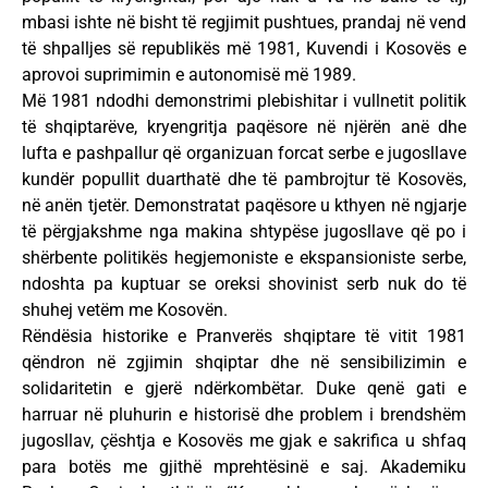
mbasi ishte në bisht të regjimit pushtues, prandaj në vend
të shpalljes së republikës më 1981, Kuvendi i Kosovës e
aprovoi suprimimin e autonomisë më 1989.
Më 1981 ndodhi demonstrimi plebishitar i vullnetit politik
të shqiptarëve, kryengritja paqësore në njërën anë dhe
lufta e pashpallur që organizuan forcat serbe e jugosllave
kundër popullit duarthatë dhe të pambrojtur të Kosovës,
në anën tjetër. Demonstratat paqësore u kthyen në ngjarje
të përgjakshme nga makina shtypëse jugosllave që po i
shërbente politikës hegjemoniste e ekspansioniste serbe,
ndoshta pa kuptuar se oreksi shovinist serb nuk do të
shuhej vetëm me Kosovën.
Rëndësia historike e Pranverës shqiptare të vitit 1981
qëndron në zgjimin shqiptar dhe në sensibilizimin e
solidaritetin e gjerë ndërkombëtar. Duke qenë gati e
harruar në pluhurin e historisë dhe problem i brendshëm
jugosllav, çështja e Kosovës me gjak e sakrifica u shfaq
para botës me gjithë mprehtësinë e saj. Akademiku