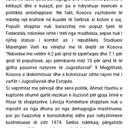
kërbaçit dhe e kulaçit, por pa e ndryshuar esencën e
politikës antishqiptare. Në fakt, Kosova vazhdonte të
mbetej një krahinë në kuadër të Serbisë, si koloni e saj.
Populli shqiptar nuk barazohej me popujt tjerë të
Federatës, ndonëse ishte i treti nga madhësia, sepse nuk i
njihej statusi i kombit as i republikës. Studiuesi
Marenglen Verli ka vërejtur me të drejtë se Kosova
“Ndonëse me vetëm 4.2 për qind të sipërfaqes dhe 7.1 për
qind të popullsisë, ajo përmbante mbi 10 për qind të të
gjitha pasurive natyrore të Jugosllavisë” 9 Megjithatë,
Kosova e diskriminuar dhe e kolonizuar ishte rajoni më i
varfër i Jugosllavisë dhe Evropës.
Si veprimtar me përvojë dhe sens politik, Ahmet Haxhiu e
kuptonte shumë qartë rrezikun e iluzionit për gjoja lirinë e
fituar të shqiptarëve. Lëvizja Kombëtare shqiptare nuk u
mposht as nga dhuna as nga demagogjia mashtruese,
por po fuqizohej e konsolidohej edhe pas ndryshimeve
kushtetuese të vitit 1974. Serbia ndërkaq, përgatiste