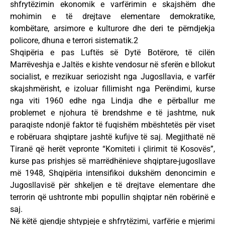
shfrytëzimin ekonomik e varfërimin e skajshëm dhe
mohimin e të drejtave elementare demokratike,
kombëtare, arsimore e kulturore dhe deri te përndjekja
policore, dhuna e terrori sistematik.2
Shqipëria e pas Luftës së Dytë Botërore, të cilën
Marrëveshja e Jaltës e kishte vendosur në sferën e bllokut
socialist, e rrezikuar seriozisht nga Jugosllavia, e varfër
skajshmërisht, e izoluar fillimisht nga Perëndimi, kurse
nga viti 1960 edhe nga Lindja dhe e përballur me
problemet e njohura të brendshme e të jashtme, nuk
paraqiste ndonjë faktor të fuqishëm mbështetës për viset
e robëruara shqiptare jashtë kufijve të saj. Megjithatë në
Tiranë që herët vepronte “Komiteti i çlirimit të Kosovës”,
kurse pas prishjes së marrëdhënieve shqiptare-jugosllave
më 1948, Shqipëria intensifikoi dukshëm denoncimin e
Jugosllavisë për shkeljen e të drejtave elementare dhe
terrorin që ushtronte mbi popullin shqiptar nën robërinë e
saj.
Në këtë gjendje shtypjeje e shfrytëzimi, varfërie e mjerimi