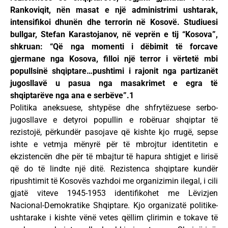
Rankoviqit, nën masat e një administrimi ushtarak,
intensifikoi dhunën dhe terrorin në Kosovë. Studiuesi
bullgar, Stefan Karastojanov, në veprën e tij “Kosova”,
shkruan: “Që nga momenti i dëbimit të forcave
gjermane nga Kosova, filloi një terror i vërtetë mbi
popullsinë shqiptare…pushtimi i rajonit nga partizanët
jugosllavë u pasua nga masakrimet e egra të
shqiptarëve nga ana e serbëve”.1
Politika aneksuese, shtypëse dhe shfrytëzuese serbo-
jugosllave e detyroi popullin e robëruar shqiptar të
rezistojë, përkundër pasojave që kishte kjo rrugë, sepse
ishte e vetmja mënyrë për të mbrojtur identitetin e
ekzistencën dhe për të mbajtur të hapura shtigjet e lirisë
që do të lindte një ditë. Rezistenca shqiptare kundër
ripushtimit të Kosovës vazhdoi me organizimin ilegal, i cili
gjatë viteve 1945-1953 identifikohet me Lëvizjen
Nacional-Demokratike Shqiptare. Kjo organizatë politike-
ushtarake i kishte vënë vetes qëllim çlirimin e tokave të