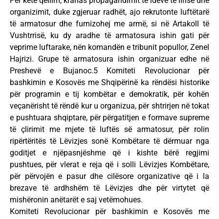
Për këtë qëllim, krahas propagandimit të ideve të lirisë dhe
organizimit, duke zgjeruar radhët, ajo rekrutonte luftëtarë
të armatosur dhe furnizohej me armë, si në Artakoll të
Vushtrrisë, ku dy aradhe të armatosura ishin gati për
veprime luftarake, nën komandën e tribunit popullor, Zenel
Hajrizi. Grupe të armatosura ishin organizuar edhe në
Preshevë e Bujanoc.5 Komiteti Revolucionar për
bashkimin e Kosovës me Shqipërinë ka rëndësi historike
për programin e tij kombëtar e demokratik, për kohën
veçanërisht të rëndë kur u organizua, për shtrirjen në tokat
e pushtuara shqiptare, për përgatitjen e formave supreme
të çlirimit me mjete të luftës së armatosur, për rolin
ripërtëritës të Lëvizjes sonë Kombëtare të dërmuar nga
goditjet e njëpasnjëshme që i kishte bërë regjimi
pushtues, për vlerat e reja që i solli Lëvizjes Kombëtare,
për përvojën e pasur dhe cilësore organizative që i la
brezave të ardhshëm të Lëvizjes dhe për virtytet që
mishëronin anëtarët e saj vetëmohues.
Komiteti Revolucionar për bashkimin e Kosovës me