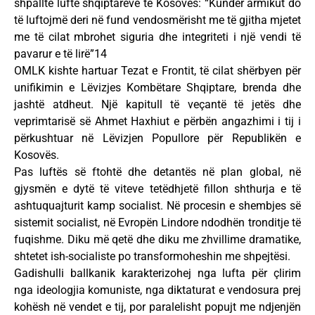
shpallte luftë shqiptarëve të Kosovës: “Kundër armikut do
të luftojmë deri në fund vendosmërisht me të gjitha mjetet
me të cilat mbrohet siguria dhe integriteti i një vendi të
pavarur e të lirë”14
OMLK kishte hartuar Tezat e Frontit, të cilat shërbyen për
unifikimin e Lëvizjes Kombëtare Shqiptare, brenda dhe
jashtë atdheut. Një kapitull të veçantë të jetës dhe
veprimtarisë së Ahmet Haxhiut e përbën angazhimi i tij i
përkushtuar në Lëvizjen Popullore për Republikën e
Kosovës.
Pas luftës së ftohtë dhe detantës në plan global, në
gjysmën e dytë të viteve tetëdhjetë fillon shthurja e të
ashtuquajturit kamp socialist. Në procesin e shembjes së
sistemit socialist, në Evropën Lindore ndodhën tronditje të
fuqishme. Diku më qetë dhe diku me zhvillime dramatike,
shtetet ish-socialiste po transformoheshin me shpejtësi.
Gadishulli ballkanik karakterizohej nga lufta për çlirim
nga ideologjia komuniste, nga diktaturat e vendosura prej
kohësh në vendet e tij, por paralelisht popujt me ndjenjën