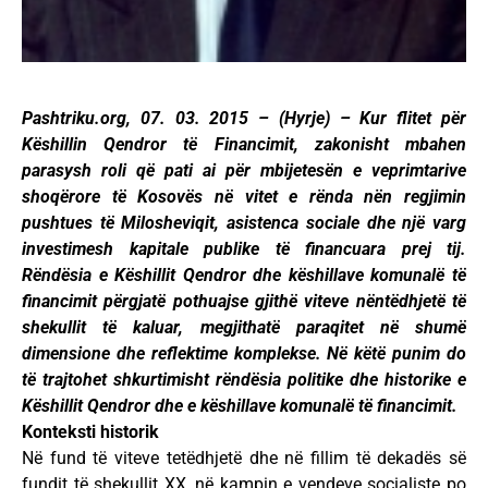
Pashtriku.org, 07. 03. 2015 – (Hyrje) – Kur flitet për
Këshillin Qendror të Financimit, zakonisht mbahen
parasysh roli që pati ai për mbijetesën e veprimtarive
shoqërore të Kosovës në vitet e rënda nën regjimin
pushtues të Milosheviqit, asistenca sociale dhe një varg
investimesh kapitale publike të financuara prej tij.
Rëndësia e Këshillit Qendror dhe këshillave komunalë të
financimit përgjatë pothuajse gjithë viteve nëntëdhjetë të
shekullit të kaluar, megjithatë paraqitet në shumë
dimensione dhe reflektime komplekse. Në këtë punim do
të trajtohet shkurtimisht rëndësia politike dhe historike e
Këshillit Qendror dhe e këshillave komunalë të financimit.
Konteksti historik
Në fund të viteve tetëdhjetë dhe në fillim të dekadës së
fundit të shekullit XX, në kampin e vendeve socialiste po