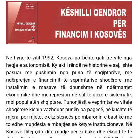
Në hyrje të vitit 1992, Kosova po bënte gati tre vite nga
heqja e autonomisë. Ky akt i rëndë në historinë e saj, ishte
pasuar me pushimin nga puna të shqiptarëve, me
ndërprerjen e financimit të veprimtarive shoqërore, me
instalimin e masave të dhunshme në ndërmarrjet
ekonomike dhe me represion në stil të gjerë e sistematik
mbi popullatën shqiptare. Punonjësit e veprimtarive vitale
shoqërore kishin vazhduar punën pa pagesë, në kushte të
mjera, por mjetet e ekzistencës po mbaronin e bashkë me
to edhe mundësia e mbajtjes së këtyre institucioneve. Në
Kosovë flitej çdo ditë madje për zi buke dhe eksod të të