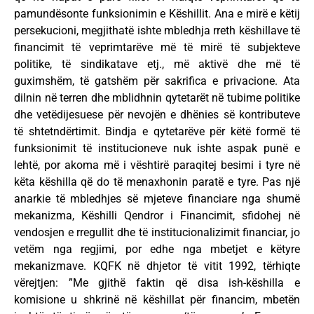
pamundësonte funksionimin e Këshillit. Ana e mirë e këtij
persekucioni, megjithatë ishte mbledhja rreth këshillave të
financimit të veprimtarëve më të mirë të subjekteve
politike, të sindikatave etj., më aktivë dhe më të
guximshëm, të gatshëm për sakrifica e privacione. Ata
dilnin në terren dhe mblidhnin qytetarët në tubime politike
dhe vetëdijesuese për nevojën e dhënies së kontributeve
të shtetndërtimit. Bindja e qytetarëve për këtë formë të
funksionimit të institucioneve nuk ishte aspak punë e
lehtë, por akoma më i vështirë paraqitej besimi i tyre në
këta këshilla që do të menaxhonin paratë e tyre. Pas një
anarkie të mbledhjes së mjeteve financiare nga shumë
mekanizma, Këshilli Qendror i Financimit, sfidohej në
vendosjen e rregullit dhe të institucionalizimit financiar, jo
vetëm nga regjimi, por edhe nga mbetjet e këtyre
mekanizmave. KQFK në dhjetor të vitit 1992, tërhiqte
vërejtjen: ”Me gjithë faktin që disa ish-këshilla e
komisione u shkrinë në këshillat për financim, mbetën