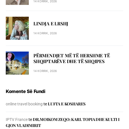
14 KORRIK, 2026
LINDJA E LRSHJ
14 KORRIK, 2026
PËRMENDJET MË TË HERSHME TË
SHQIPTARËVE DHE TË SHQIPES
14 KORRIK, 2026
Komente Së Fundi
LUFTA E KOSHARES
online travel booking
te
DR.MOIKOM ZEQO: KARL TOPIA DHE KULTI I
IPTV France
te
GJON VLADIMIRIT