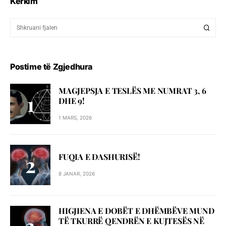
Kërkim
Postime të Zgjedhura
MAGJEPSJA E TESLËS ME NUMRAT 3, 6
DHE 9!
1 MARS, 2026
FUQIA E DASHURISË!
8 JANAR, 2026
HIGJIENA E DOBËT E DHËMBËVE MUND
TË TKURRË QENDRËN E KUJTESËS NË