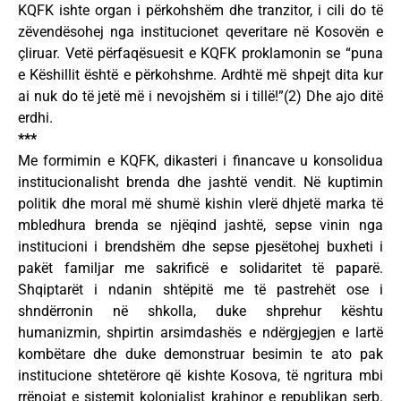
KQFK ishte organ i përkohshëm dhe tranzitor, i cili do të
zëvendësohej nga institucionet qeveritare në Kosovën e
çliruar. Vetë përfaqësuesit e KQFK proklamonin se “puna
e Këshillit është e përkohshme. Ardhtë më shpejt dita kur
ai nuk do të jetë më i nevojshëm si i tillë!”(2) Dhe ajo ditë
erdhi.
***
Me formimin e KQFK, dikasteri i financave u konsolidua
institucionalisht brenda dhe jashtë vendit. Në kuptimin
politik dhe moral më shumë kishin vlerë dhjetë marka të
mbledhura brenda se njëqind jashtë, sepse vinin nga
institucioni i brendshëm dhe sepse pjesëtohej buxheti i
pakët familjar me sakrificë e solidaritet të paparë.
Shqiptarët i ndanin shtëpitë me të pastrehët ose i
shndërronin në shkolla, duke shprehur kështu
humanizmin, shpirtin arsimdashës e ndërgjegjen e lartë
kombëtare dhe duke demonstruar besimin te ato pak
institucione shtetërore që kishte Kosova, të ngritura mbi
rrënojat e sistemit kolonialist krahinor e republikan serb.