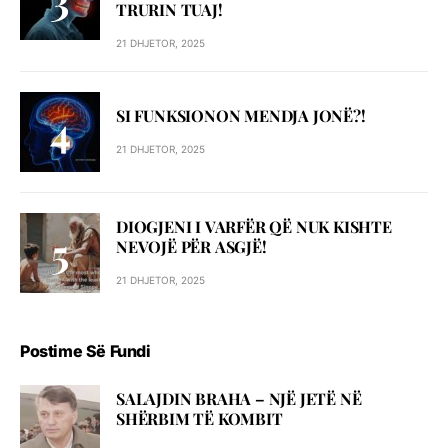
TRURIN TUAJ!
21 DHJETOR, 2025
SI FUNKSIONON MENDJA JONË?!
21 DHJETOR, 2025
DIOGJENI I VARFËR QË NUK KISHTE
NEVOJË PËR ASGJË!
21 DHJETOR, 2025
Postime Së Fundi
SALAJDIN BRAHA – NJЁ JETЁ NЁ
SHЁRBIM TЁ KOMBIT