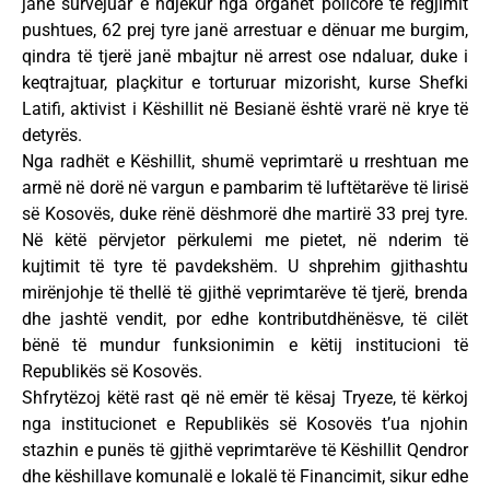
janë survejuar e ndjekur nga organet policore të regjimit
pushtues, 62 prej tyre janë arrestuar e dënuar me burgim,
qindra të tjerë janë mbajtur në arrest ose ndaluar, duke i
keqtrajtuar, plaçkitur e torturuar mizorisht, kurse Shefki
Latifi, aktivist i Këshillit në Besianë është vrarë në krye të
detyrës.
Nga radhët e Këshillit, shumë veprimtarë u rreshtuan me
armë në dorë në vargun e pambarim të luftëtarëve të lirisë
së Kosovës, duke rënë dëshmorë dhe martirë 33 prej tyre.
Në këtë përvjetor përkulemi me pietet, në nderim të
kujtimit të tyre të pavdekshëm. U shprehim gjithashtu
mirënjohje të thellë të gjithë veprimtarëve të tjerë, brenda
dhe jashtë vendit, por edhe kontributdhënësve, të cilët
bënë të mundur funksionimin e këtij institucioni të
Republikës së Kosovës.
Shfrytëzoj këtë rast që në emër të kësaj Tryeze, të kërkoj
nga institucionet e Republikës së Kosovës t’ua njohin
stazhin e punës të gjithë veprimtarëve të Këshillit Qendror
dhe këshillave komunalë e lokalë të Financimit, sikur edhe