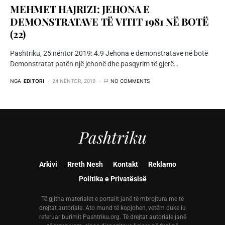
MEHMET HAJRIZI: JEHONA E
DEMONSTRATAVE TË VITIT 1981 NË BOTË
(22)
Pashtriku, 25 nëntor 2019: 4.9 Jehona e demonstratave në botë
Demonstratat patën një jehonë dhe pasqyrim të gjerë…
NGA
EDITORI
24 NËNTOR, 2019
NO COMMENTS
Pashtriku
Arkivi
Rreth Nesh
Kontakt
Reklamo
Politika e Privatësisë
Të gjitha materialet e portalit janë të mbrojtura me të
drejtat autoriale. Ato mund të kopjohen, vetëm duke iu
referuar burimit Pashtriku.org. Të drejtat autoriale janë