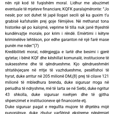
nën një kod të fuqishëm moral. Lidhur me abuzimet
eventuale të mjeteve financiare, KQFK paralajmëronte: “Jo
nesër, por sot duhet të japë llogari secili që ka guxim t’u
grabisë kafshatën prej goje fëmijëve. Në rrethanat tona
historike që po kalojmë, veprime të tilla nuk janë thjeshtë
kundërvajtje morale, por krim i rëndë. Emërtimi i këtyre
kriminelëve lehtëson, por edhe garanton në një farë mase
punën me nder.”(7)
Kredibiliteti moral, ndërgjegjja e lartë dhe besimi i gjerë
qytetar, i bënë KQF dhe këshillat komunalë, institucione të
suksesshme dhe të qëndrueshme. Kjo qëndrueshmëri
shtatëvjeçare në rritje të vazhdueshme, pesëfishoi të
hyrat, duke arritur në 205 milionë DM,(8) prej të cilave 121
milionë të mbledhura brenda, duke siguruar rroga në
periudha të ndryshme, më të larta se në Serbi, duke ngritur
43 shkolla, duke siguruar nxehjen dhe të gjitha
shpenzimet e institucioneve që financonte etj.
Duke siguruar pagat e rregullta mujore të dhjetëra mijë
punonjësve, duke zbutur varfërinë ekstreme nëpërmjet