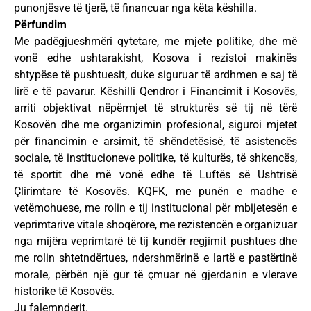
punonjësve të tjerë, të financuar nga këta këshilla.
Përfundim
Me padëgjueshmëri qytetare, me mjete politike, dhe më
vonë edhe ushtarakisht, Kosova i rezistoi makinës
shtypëse të pushtuesit, duke siguruar të ardhmen e saj të
lirë e të pavarur. Këshilli Qendror i Financimit i Kosovës,
arriti objektivat nëpërmjet të strukturës së tij në tërë
Kosovën dhe me organizimin profesional, siguroi mjetet
për financimin e arsimit, të shëndetësisë, të asistencës
sociale, të institucioneve politike, të kulturës, të shkencës,
të sportit dhe më vonë edhe të Luftës së Ushtrisë
Çlirimtare të Kosovës. KQFK, me punën e madhe e
vetëmohuese, me rolin e tij institucional për mbijetesën e
veprimtarive vitale shoqërore, me rezistencën e organizuar
nga mijëra veprimtarë të tij kundër regjimit pushtues dhe
me rolin shtetndërtues, ndershmërinë e lartë e pastërtinë
morale, përbën një gur të çmuar në gjerdanin e vlerave
historike të Kosovës.
Ju falemnderit.