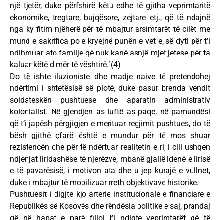
një tjetër, duke përfshirë këtu edhe të gjitha veprimtaritë
ekonomike, tregtare, bujqësore, zejtare etj., që të ndajnë
nga ky fitim njëherë për të mbajtur arsimtarët të cilët me
mund e sakrifica po e kryejnë punën e vet e, së dyti për t’i
ndihmuar ato familje që nuk kanë asnjë mjet jetese për ta
kaluar këtë dimër të vështirë.”(4)
Do të ishte iluzioniste dhe madje naive të pretendohej
ndërtimi i shtetësisë së plotë, duke pasur brenda vendit
soldateskën pushtuese dhe aparatin administrativ
kolonialist. Në gjendjen as luftë as paqe, në pamundësi
që t’i japësh përgjigjen e merituar regjimit pushtues, do të
bësh gjithë çfarë është e mundur për të mos shuar
rezistencën dhe për të ndërtuar realitetin e ri, i cili ushqen
ndjenjat liridashëse të njerëzve, mbanë gjallë idenë e lirisë
e të pavarësisë, i motivon ata dhe u jep kurajë e vullnet,
duke i mbajtur të mobilizuar rreth objektivave historike.
Pushtuesit i digjte kjo arterie institucionale e financiare e
Republikës së Kosovës dhe rëndësia politike e saj, prandaj
që në hapat e parë filloi t’i ndiqte veprimtarët që të