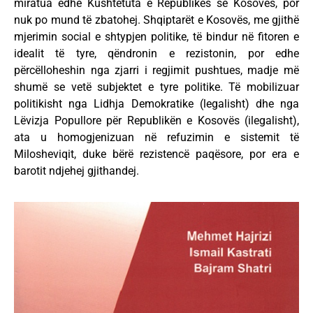
miratua edhe Kushtetuta e Republikës së Kosovës, por
nuk po mund të zbatohej. Shqiptarët e Kosovës, me gjithë
mjerimin social e shtypjen politike, të bindur në fitoren e
idealit të tyre, qëndronin e rezistonin, por edhe
përcëlloheshin nga zjarri i regjimit pushtues, madje më
shumë se vetë subjektet e tyre politike. Të mobilizuar
politikisht nga Lidhja Demokratike (legalisht) dhe nga
Lëvizja Popullore për Republikën e Kosovës (ilegalisht),
ata u homogjenizuan në refuzimin e sistemit të
Milosheviqit, duke bërë rezistencë paqësore, por era e
barotit ndjehej gjithandej.