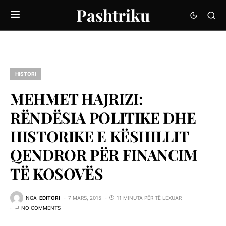
Pashtriku
HISTORI
MEHMET HAJRIZI:
RËNDËSIA POLITIKE DHE
HISTORIKE E KËSHILLIT
QENDROR PËR FINANCIM
TË KOSOVËS
NGA
EDITORI
7 MARS, 2015
11 MINUTA PËR TË LEXUAR
NO COMMENTS