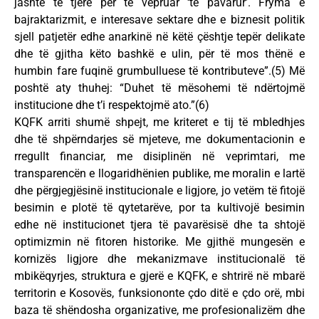
jashtë të tjerë për të vepruar ‘të pavarur’. Fryma e
bajraktarizmit, e interesave sektare dhe e biznesit politik
sjell patjetër edhe anarkinë në këtë çështje tepër delikate
dhe të gjitha këto bashkë e ulin, për të mos thënë e
humbin fare fuqinë grumbulluese të kontributeve”.(5) Më
poshtë aty thuhej: “Duhet të mësohemi të ndërtojmë
institucione dhe t’i respektojmë ato.”(6)
KQFK arriti shumë shpejt, me kriteret e tij të mbledhjes
dhe të shpërndarjes së mjeteve, me dokumentacionin e
rregullt financiar, me disiplinën në veprimtari, me
transparencën e llogaridhënien publike, me moralin e lartë
dhe përgjegjësinë institucionale e ligjore, jo vetëm të fitojë
besimin e plotë të qytetarëve, por ta kultivojë besimin
edhe në institucionet tjera të pavarësisë dhe ta shtojë
optimizmin në fitoren historike. Me gjithë mungesën e
kornizës ligjore dhe mekanizmave institucionalë të
mbikëqyrjes, struktura e gjerë e KQFK, e shtrirë në mbarë
territorin e Kosovës, funksiononte çdo ditë e çdo orë, mbi
baza të shëndosha organizative, me profesionalizëm dhe