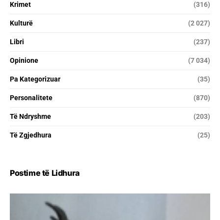
Krimet
(316)
Kulturë
(2 027)
Libri
(237)
Opinione
(7 034)
Pa Kategorizuar
(35)
Personalitete
(870)
Të Ndryshme
(203)
Të Zgjedhura
(25)
Postime të Lidhura