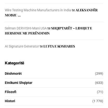
ALEKSANDËR
Wire Testing Machine Manufacturers in India
te
MOISIU …
SHQIPTARËT – LIDHJET E
Selman DERVISHI-Mani USA
te
HERSHME ME PERËNDIMIN
LUFTA E KOSHARES
AI Signature Generator
te
Kategoritë
Dëshmorët
(299)
Etnikumi Shqiptar
(633)
Filozofi
(71)
Histori
(1 770)