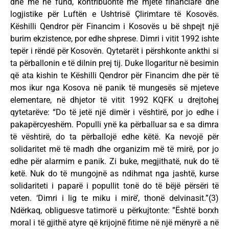
dhe më në fund, kontribuonte me mjete financiare dhe
logjistike për Luftën e Ushtrisë Çlirimtare të Kosovës.
Këshilli Qendror për Financim i Kosovës u bë shpejt një
burim ekzistence, por edhe shprese. Dimri i vitit 1992 ishte
tepër i rëndë për Kosovën. Qytetarët i përshkonte ankthi si
ta përballonin e të dilnin prej tij. Duke llogaritur në besimin
që ata kishin te Këshilli Qendror për Financim dhe për të
mos ikur nga Kosova në panik të mungesës së mjeteve
elementare, në dhjetor të vitit 1992 KQFK u drejtohej
qytetarëve: “Do të jetë një dimër i vështirë, por jo edhe i
pakapërcyeshëm. Populli ynë ka përballuar sa e sa dimra
të vështirë, do ta përballojë edhe këtë. Ka nevojë për
solidaritet më të madh dhe organizim më të mirë, por jo
edhe për alarmim e panik. Zi buke, megjithatë, nuk do të
ketë. Nuk do të mungojnë as ndihmat nga jashtë, kurse
solidariteti i paparë i popullit tonë do të bëjë përsëri të
veten. ‘Dimri i lig te miku i mirë’, thonë delvinasit.”(3)
Ndërkaq, obliguesve tatimorë u përkujtonte: ”Është borxh
moral i të gjithë atyre që krijojnë fitime në një mënyrë a në