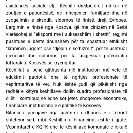
asistencës sociale etj., Këshilli drejtpërdrejt ndikoi në
zbutjen e papunësisë, në mirëqenien familjare dhe në
zvogëlimin e eksodit, sidomos të rinisë, drejt Evropës.
Largimin e rinisë nga Kosova, që me cinizëm në Serbi
vlerësohej si “eksporti më i suksesshëm i shtetit”, regjimi
pushtues e bënte dhunshëm për ta spastruar etnikisht
“krahinën jugore” ose “djepin e serbizmit”, për të ushtruar
gjenocid dhe sidomos për ta asgjësuar potencialin
luftarak të Kosovës së kryengritur.
Këshillat u bënë gjithashtu një institucion më vete të
edukimit patriotik dhe të ngritjes profesionale të
veprimtarëve të vet. Nuk është çudi që pikërisht nga
radhët e këtyre këshillave, dolën kuadro profesionistë, të
cilët i kontribuojnë edhe sot jetës shoqërore, ekonomike,
financiare, institucionale e politike të Kosovës.
Bilanci i pasojave nga ushtrimi i dhunës e i terrorit
shtetëror serb mbi Këshillin e Financimit është i gjatë.
Veprimtarët e KQFK dhe të këshillave komunalë e lokalë