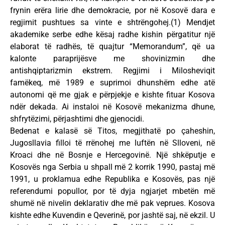
frynin erëra lirie dhe demokracie, por në Kosovë dara e
regjimit pushtues sa vinte e shtrëngohej.(1) Mendjet
akademike serbe edhe kësaj radhe kishin përgatitur një
elaborat të radhës, të quajtur “Memorandum”, që ua
kalonte paraprijësve me shovinizmin dhe
antishqiptarizmin ekstrem. Regjimi i Milosheviqit
famëkeq, më 1989 e suprimoi dhunshëm edhe atë
autonomi që me gjak e përpjekje e kishte fituar Kosova
ndër dekada. Ai instaloi në Kosovë mekanizma dhune,
shfrytëzimi, përjashtimi dhe gjenocidi.
Bedenat e kalasë së Titos, megjithatë po çaheshin,
Jugosllavia filloi të rrënohej me luftën në Slloveni, në
Kroaci dhe në Bosnje e Hercegovinë. Një shkëputje e
Kosovës nga Serbia u shpall më 2 korrik 1990, pastaj më
1991, u proklamua edhe Republika e Kosovës, pas një
referendumi popullor, por të dyja ngjarjet mbetën më
shumë në nivelin deklarativ dhe më pak veprues. Kosova
kishte edhe Kuvendin e Qeverinë, por jashtë saj, në ekzil. U