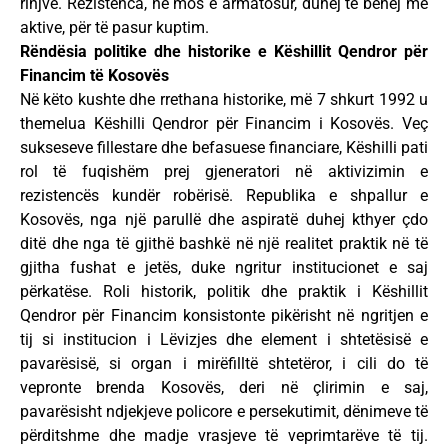
rinjve. Rezistenca, në mos e armatosur, duhej të bëhej më
aktive, për të pasur kuptim.
Rëndësia politike dhe historike e Këshillit Qendror për
Financim të Kosovës
Në këto kushte dhe rrethana historike, më 7 shkurt 1992 u
themelua Këshilli Qendror për Financim i Kosovës. Veç
sukseseve fillestare dhe befasuese financiare, Këshilli pati
rol të fuqishëm prej gjeneratori në aktivizimin e
rezistencës kundër robërisë. Republika e shpallur e
Kosovës, nga një parullë dhe aspiratë duhej kthyer çdo
ditë dhe nga të gjithë bashkë në një realitet praktik në të
gjitha fushat e jetës, duke ngritur institucionet e saj
përkatëse. Roli historik, politik dhe praktik i Këshillit
Qendror për Financim konsistonte pikërisht në ngritjen e
tij si institucion i Lëvizjes dhe element i shtetësisë e
pavarësisë, si organ i mirëfilltë shtetëror, i cili do të
vepronte brenda Kosovës, deri në çlirimin e saj,
pavarësisht ndjekjeve policore e persekutimit, dënimeve të
përditshme dhe madje vrasjeve të veprimtarëve të tij.