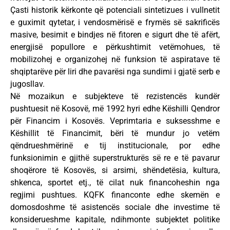
Çasti historik kërkonte që potenciali sintetizues i vullnetit
e guximit qytetar, i vendosmërisë e frymës së sakrificës
masive, besimit e bindjes në fitoren e sigurt dhe të afërt,
energjisë popullore e përkushtimit vetëmohues, të
mobilizohej e organizohej në funksion të aspiratave të
shqiptarëve për liri dhe pavarësi nga sundimi i gjatë serb e
jugosllav.
Në mozaikun e subjekteve të rezistencës kundër
pushtuesit në Kosovë, më 1992 hyri edhe Këshilli Qendror
për Financim i Kosovës. Veprimtaria e suksesshme e
Këshillit të Financimit, bëri të mundur jo vetëm
qëndrueshmërinë e tij institucionale, por edhe
funksionimin e gjithë superstrukturës së re e të pavarur
shoqërore të Kosovës, si arsimi, shëndetësia, kultura,
shkenca, sportet etj., të cilat nuk financoheshin nga
regjimi pushtues. KQFK financonte edhe skemën e
domosdoshme të asistencës sociale dhe investime të
konsiderueshme kapitale, ndihmonte subjektet politike