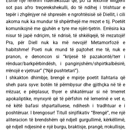
Eshtë një referim ndërtekstual që, po ta lexonte Migjeni
sot pas afro treçerekshekulli, do të ndihej i trishtuar e
tepër i zhgënjyer në shpresën e ngrohtësisë së Diellit, i cili
akoma nuk ka mundur të shpërthejë me rrezet e tij. Poetët
komunikojnë me gjuhën e tyre me njëri-tjetrin. Errësira ka
nisur të japë ndriçim, të ndrisë, të shkëlqejë, të rrezatojë!
Pra, për Diell nuk ka më nevojë! Metamorfozë e
habitshme! Poeti nuk mund të pajtohet me të, nuk e
pranon, e denoncon si “krijesë të pazakontë/terr i
rënduar/barkpërbindësh, i panginjshëm/shpirtkalbësirë,
rrënojë e vjetruar” (“Një pushtetari”).
I shkakton dhimbje, brengë e mpirje poetit llahtaria që
sheh para syve: botën të përmbysur dhe gjithçka në të e
rrëzuar, e përplasur, thyer e shkatërruar si në tmerret
apokaliptike, mynxyrë që të përfshin në lemerinë e vet e,
në këtë bafasi shpartalluese, ndihesh i tradhtuar e i
poshtëruar. I brengosur! Titull sinjifikativ “Brengë”, me një
aliteracion të brendshëm që ndjell gurgullimë, kërkëllimë,
që ndjell ndjesinë e një burgu, braktisje, prangë, rrokullisje,