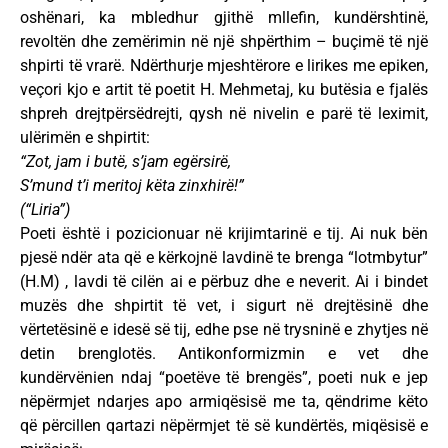
oshënari, ka mbledhur gjithë mllefin, kundërshtinë,
revoltën dhe zemërimin në një shpërthim – buçimë të një
shpirti të vrarë. Ndërthurje mjeshtërore e lirikes me epiken,
veçori kjo e artit të poetit H. Mehmetaj, ku butësia e fjalës
shpreh drejtpërsëdrejti, qysh në nivelin e parë të leximit,
ulërimën e shpirtit:
“Zot, jam i butë, s’jam egërsirë,
S’mund t’i meritoj këta zinxhirë!”
(“Liria”)
Poeti është i pozicionuar në krijimtarinë e tij. Ai nuk bën
pjesë ndër ata që e kërkojnë lavdinë te brenga “lotmbytur”
(H.M) , lavdi të cilën ai e përbuz dhe e neverit. Ai i bindet
muzës dhe shpirtit të vet, i sigurt në drejtësinë dhe
vërtetësinë e idesë së tij, edhe pse në trysninë e zhytjes në
detin brenglotës. Antikonformizmin e vet dhe
kundërvënien ndaj “poetëve të brengës”, poeti nuk e jep
nëpërmjet ndarjes apo armiqësisë me ta, qëndrime këto
që përcillen qartazi nëpërmjet të së kundërtës, miqësisë e