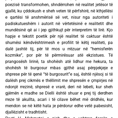
poezisë transformohen, shndërrohen në realitet jetësor të
gjallë, ku çddokush e sheh veten të përfshirë, në kthjellësi
e qartësi të anshmërisë së vet, nisur nga autoriteti i
padiskutueshëm i autorit në vërtetësinë e realitetit dhe
mundësinë që ai i jep gjithkujt për interpretim të lirë. Kjo
hapje e tekstit poetik për një realitet të caktuar është
shumësi këndvështrimesh e profilit të këtij realiteti, pa
dalë jashtë tij, për të mos u rrëzuar në “hemisferën
kozmike”, por për të përmirësuar atë ekzistues. Të
prangosësh lirinë, ta shohësh atë lidhur me hekura, ta
shohësh të burgosur mbas gjithë asaj përpjekjeje e
shprese për të qenë “të burgosurit”e saj, është njësoj si të
dalësh prej cikmës e thëllimit me shpresën e çmpirjes në
ndonjë rrezinë, shpresë e vrarë, deri në lebeti, kur sheh
gjëmën e madhe se Dielli është shuar e prej tij derdhen
rreze të akullta, acari i të cilave bëhet më dridhës, kur
mendon se në këtë hata je përdorur edhe vetë pabesisht,
djallëzisht e tradhtisht.