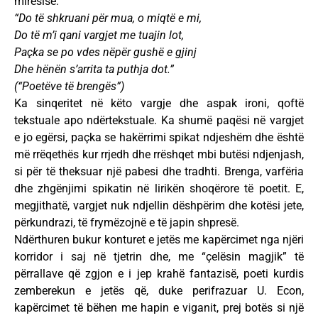
mirësisë:
“Do të shkruani për mua, o miqtë e mi,
Do të m’i qani vargjet me tuajin lot,
Paçka se po vdes nëpër gushë e gjinj
Dhe hënën s’arrita ta puthja dot.”
(“Poetëve të brengës”)
Ka sinqeritet në këto vargje dhe aspak ironi, qoftë
tekstuale apo ndërtekstuale. Ka shumë paqësi në vargjet
e jo egërsi, paçka se hakërrimi spikat ndjeshëm dhe është
më rrëqethës kur rrjedh dhe rrëshqet mbi butësi ndjenjash,
si për të theksuar një pabesi dhe tradhti. Brenga, varfëria
dhe zhgënjimi spikatin në lirikën shoqërore të poetit. E,
megjithatë, vargjet nuk ndjellin dëshpërim dhe kotësi jete,
përkundrazi, të frymëzojnë e të japin shpresë.
Ndërthuren bukur konturet e jetës me kapërcimet nga njëri
korridor i saj në tjetrin dhe, me “çelësin magjik” të
përrallave që zgjon e i jep krahë fantazisë, poeti kurdis
zemberekun e jetës që, duke perifrazuar U. Econ,
kapërcimet të bëhen me hapin e viganit, prej botës si një