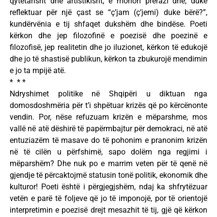
qytetarisht dhe artistikisht, e mohon prerazi dhe, duke
reflektuar për një çast se “ç’jam (ç’jemi) duke bërë?”,
kundërvënia e tij shfaqet dukshëm dhe bindëse. Poeti
kërkon dhe jep filozofinë e poezisë dhe poezinë e
filozofisë, jep realitetin dhe jo iluzionet, kërkon të edukojë
dhe jo të shastisë publikun, kërkon ta zbukurojë mendimin
e jo ta mpijë atë.
* * *
Ndryshimet politike në Shqipëri u diktuan nga
domosdoshmëria për t’i shpëtuar krizës që po kërcënonte
vendin. Por, nëse refuzuam krizën e mëparshme, mos
vallë në atë dëshirë të papërmbajtur për demokraci, në atë
entuziazëm të masave do të pohonim e pranonim krizën
në të cilën u përfshimë, sapo dolëm nga regjimi i
mëparshëm? Dhe nuk po e marrim veten për të qenë në
gjendje të përcaktojmë statusin tonë politik, ekonomik dhe
kulturor! Poeti është i përgjegjshëm, ndaj ka shfrytëzuar
vetën e parë të foljeve që jo të imponojë, por të orientojë
interpretimin e poezisë drejt mesazhit të tij, gjë që kërkon