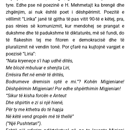
tyre. Edhe pse në poezinë e H. Mehmetajt ka brengë dhe
zhgënjim, ai nuk është poet i dëshpërimit. Poezitë e
vëllimit “Lirika” janë të gjitha të pas vitit 90-të e këtej, pra,
pas rënies së komunizmit, kur mendohej se prangat e
dukshme dhe të padukshme të diktaturës, më së fundi, do
të flakeshin tej me fitoren e demokracisë dhe të
pluralizmit në vendin tonë. Por çfarë na kujtojnë vargjet e
poezisë “Liria”:
“Nata kryeneçe s’i hap udhë ditës,
Me blozë mbuluar e shenjta Liri,
Errësira flet në emër të dritës,
Bodrumeve dremisin sytë e mi.”? Kohën Migjeniane!
Dëshpërimin Migjenian! Por edhe shpërthimin Migjenian!
“Sikur të kisha forcën e Anteut
Dhe shpirtin e zi si një hienë,
Për ty me kthetra do të hapja
Në këtë vend gropën më të thellë”
(“Një Pushtetari”)
.