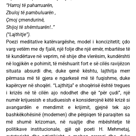
“Harroj të paharruarën,
Zbuloj të pambuluarën ,
Çmoj çmendurinë,
Shijoj të shëmtuarën!..”
(“Lajthitje”).
Poezi meditative katërvargëshe, model i koncizitetit; çdo
varg vetëm me dy fjalë, një folje dhe një emër, mbartëse të
të kundërtave në veprim, në shije dhe vlerësim, kundërshti
në logjikën e pohimit, të mëshuarit fort e së cilës ravijëzon
situata absurdi dhe, duke qenë kështu, lajthitja merr
përmasa më të gjera e ngarkesë më të fuqishme, duke
kapërcyer në shoqëri. “Lajthitja” e shoqërisë është tregues
i krizës në të cilën ajo ndodhet dhe që “për çudi”, një
numër krijuesish e studiuesish e konsiderojnë këtë krizë si
avangardën e mendimit e krijimit, gjejnë tek ajo
bashkëkohësinë (modernen) dhe përpiqen të paraqiten sa
më shumë krizoman, në ruajtje dhe mbështetje të
politikave institucionale, gjë që poeti H. Mehmetaj,