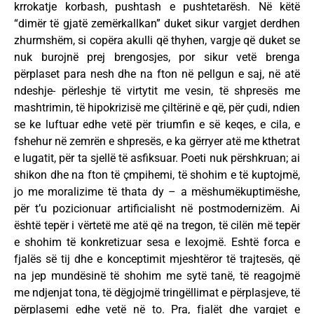
krrokatje korbash, pushtash e pushtetarësh. Në këtë
“dimër të gjatë zemërkallkan” duket sikur vargjet derdhen
zhurmshëm, si copëra akulli që thyhen, vargje që duket se
nuk burojnë prej brengosjes, por sikur vetë brenga
përplaset para nesh dhe na fton në pellgun e saj, në atë
ndeshje- përleshje të virtytit me vesin, të shpresës me
mashtrimin, të hipokrizisë me çiltërinë e që, për çudi, ndien
se ke luftuar edhe vetë për triumfin e së keqes, e cila, e
fshehur në zemrën e shpresës, e ka gërryer atë me kthetrat
e lugatit, për ta sjellë të asfiksuar. Poeti nuk përshkruan; ai
shikon dhe na fton të çmpihemi, të shohim e të kuptojmë,
jo me moralizime të thata dy – a mëshumëkuptimëshe,
për t’u pozicionuar artificialisht në postmodernizëm. Ai
është tepër i vërtetë me atë që na tregon, të cilën më tepër
e shohim të konkretizuar sesa e lexojmë. Eshtë forca e
fjalës së tij dhe e konceptimit mjeshtëror të trajtesës, që
na jep mundësinë të shohim me sytë tanë, të reagojmë
me ndjenjat tona, të dëgjojmë tringëllimat e përplasjeve, të
përplasemi edhe vetë në to. Pra, fjalët dhe vargjet e