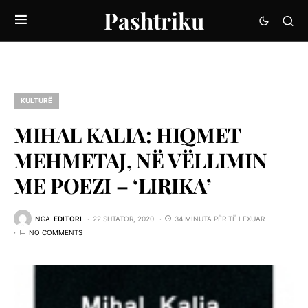
Pashtriku
KULTURË
MIHAL KALIA: HIQMET
MEHMETAJ, NË VËLLIMIN
ME POEZI – ‘LIRIKA’
NGA
EDITORI
22 SHTATOR, 2020
34 MINUTA PËR TË LEXUAR
NO COMMENTS