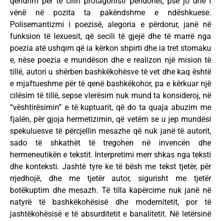
qëndrim për të cilin protagonisti pendohet, pse jo dhe i
vënë në pozita ta pakëndshme e ndëshkuese.
Polisemantizmi i poezisë, alegoria e përdorur, janë në
funksion të lexuesit, që secili të gjejë dhe të marrë nga
poezia atë ushqim që ia kërkon shpirti dhe ia tret stomaku
e, nëse poezia e mundëson dhe e realizon një mision të
tillë, autori u shërben bashkëkohësve të vet dhe kaq është
e mjaftueshme për të qenë bashkëkohor, pa e kërkuar një
cilësim të tillë, sepse vlerësim nuk mund ta konsideroj, në
“vështirësimin” e të kuptuarit, që do ta quaja abuzim me
fjalën, për gjoja hermetizimin, që vetëm se u jep mundësi
spekuluesve të përcjellin mesazhe që nuk janë të autorit,
sado të shkathët të tregohen në invencën dhe
hermeneutikën e tekstit. Interpretimi merr shkas nga teksti
dhe konteksti. Jashtë tyre ke të bësh me tekst tjetër, për
rrjedhojë, dhe me tjetër autor, sigurisht me tjetër
botëkuptim dhe mesazh. Të tilla kapërcime nuk janë në
natyrë të bashkëkohësisë dhe modernitetit, por të
jashtëkohësisë e të absurditetit e banalitetit. Në letërsinë