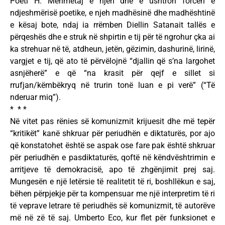
Poeti H. Mehmetaj e njeh dhe e ushtron forcën e
ndjeshmërisë poetike, e njeh madhësinë dhe madhështinë
e kësaj bote, ndaj ia rrëmben Diellin Satanait tallës e
përqeshës dhe e struk në shpirtin e tij për të ngrohur çka ai
ka strehuar në të, atdheun, jetën, gëzimin, dashurinë, lirinë,
vargjet e tij, që ato të përvëlojnë “djallin që s’na largohet
asnjëherë” e që “na krasit për qejf e sillet si
rrufjan/këmbëkryq në trurin tonë luan e pi verë” (“Të
nderuar miq”).
* * *
Në vitet pas rënies së komunizmit krijuesit dhe më tepër
“kritikët” kanë shkruar për periudhën e diktaturës, por ajo
që konstatohet është se aspak ose fare pak është shkruar
për periudhën e pasdiktaturës, qoftë në këndvështrimin e
arritjeve të demokracisë, apo të zhgënjimit prej saj.
Mungesën e një letërsie të realitetit të ri, boshllëkun e saj,
bëhen përpjekje për ta kompensuar me një interpretim të ri
të veprave letrare të periudhës së komunizmit, të autorëve
më në zë të saj. Umberto Eco, kur flet për funksionet e