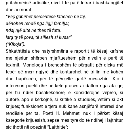
pritshmërisë artistike, nivelit të parë letrar i bashkangjitet
dhe ai moral:
“Veç gabimet përsëritëse kthehen në faj,
dënohen rëndë nga ligji familjar,
ndaj një ditë në thes të futa,
larg ty të çova, të sillesh si kusar”
(“Kikoja”).
Shkathtësia dhe natyrshmëria e raportit të kësaj kafshe
me njeriun shërben mjaftueshëm për nivelin e parë të
leximit. Monologu i brendshëm të përgatit për diçka më
tepër që merr ngjyrë dhe konturohet në trillin me kohën
dhe hapësirën, për të përcjellë qartë mesazhin. Kjo i
intereson poetit dhe në këtë proces ai dallon nga ata që,
për t’u ndier bashkëkohorë, e konsiderojnë veprën, si
autorë, apo e kërkojnë, si kritikë a studiues, vetëm si akt
krijues; funksionet e tjera nuk kanë asnjëfarë interesi dhe
rëndësie për ta. Poeti H. Mehmeti nuk i përket kësaj
kategorie krijuesish, sepse mes tyre do të ndihej i lajthitur,
siç thotë në poezinë “Lajthitje”;