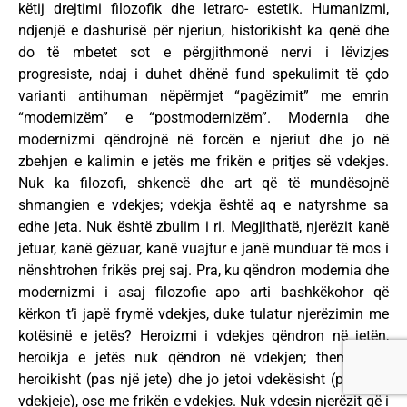
këtij drejtimi filozofik dhe letraro- estetik. Humanizmi,
ndjenjë e dashurisë për njeriun, historikisht ka qenë dhe
do të mbetet sot e përgjithmonë nervi i lëvizjes
progresiste, ndaj i duhet dhënë fund spekulimit të çdo
varianti antihuman nëpërmjet “pagëzimit” me emrin
“modernizëm” e “postmodernizëm”. Modernia dhe
modernizmi qëndrojnë në forcën e njeriut dhe jo në
zbehjen e kalimin e jetës me frikën e pritjes së vdekjes.
Nuk ka filozofi, shkencë dhe art që të mundësojnë
shmangien e vdekjes; vdekja është aq e natyrshme sa
edhe jeta. Nuk është zbulim i ri. Megjithatë, njerëzit kanë
jetuar, kanë gëzuar, kanë vuajtur e janë munduar të mos i
nënshtrohen frikës prej saj. Pra, ku qëndron modernia dhe
modernizmi i asaj filozofie apo arti bashkëkohor që
kërkon t’i japë frymë vdekjes, duke tulatur njerëzimin me
kotësinë e jetës? Heroizmi i vdekjes qëndron në jetën,
heroikja e jetës nuk qëndron në vdekjen; themi vdiq
heroikisht (pas një jete) dhe jo jetoi vdekësisht (para një
vdekjeje), ose me frikën e vdekjes. Nuk vdesin njerëzit që i