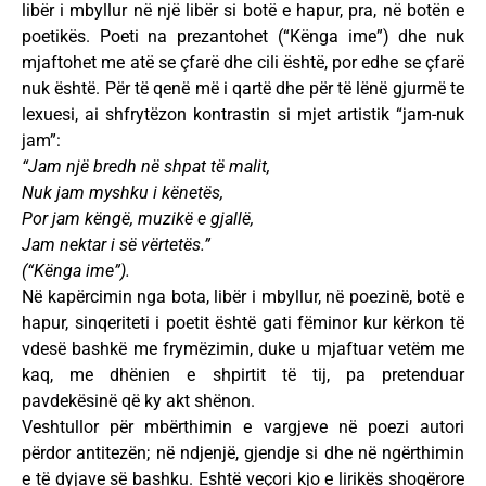
libër i mbyllur në një libër si botë e hapur, pra, në botën e
poetikës. Poeti na prezantohet (“Kënga ime”) dhe nuk
mjaftohet me atë se çfarë dhe cili është, por edhe se çfarë
nuk është. Për të qenë më i qartë dhe për të lënë gjurmë te
lexuesi, ai shfrytëzon kontrastin si mjet artistik “jam-nuk
jam”:
“Jam një bredh në shpat të malit,
Nuk jam myshku i kënetës,
Por jam këngë, muzikë e gjallë,
Jam nektar i së vërtetës.”
(“Kënga ime”).
Në kapërcimin nga bota, libër i mbyllur, në poezinë, botë e
hapur, sinqeriteti i poetit është gati fëminor kur kërkon të
vdesë bashkë me frymëzimin, duke u mjaftuar vetëm me
kaq, me dhënien e shpirtit të tij, pa pretenduar
pavdekësinë që ky akt shënon.
Veshtullor për mbërthimin e vargjeve në poezi autori
përdor antitezën; në ndjenjë, gjendje si dhe në ngërthimin
e të dyjave së bashku. Eshtë veçori kjo e lirikës shoqërore