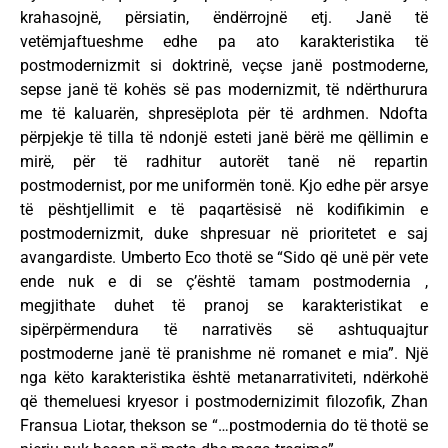
krahasojnë, përsiatin, ëndërrojnë etj. Janë të
vetëmjaftueshme edhe pa ato karakteristika të
postmodernizmit si doktrinë, veçse janë postmoderne,
sepse janë të kohës së pas modernizmit, të ndërthurura
me të kaluarën, shpresëplota për të ardhmen. Ndofta
përpjekje të tilla të ndonjë esteti janë bërë me qëllimin e
mirë, për të radhitur autorët tanë në repartin
postmodernist, por me uniformën tonë. Kjo edhe për arsye
të pështjellimit e të paqartësisë në kodifikimin e
postmodernizmit, duke shpresuar në prioritetet e saj
avangardiste. Umberto Eco thotë se “Sido që unë për vete
ende nuk e di se ç’është tamam postmodernia ,
megjithate duhet të pranoj se karakteristikat e
sipërpërmendura të narrativës së ashtuquajtur
postmoderne janë të pranishme në romanet e mia”. Një
nga këto karakteristika është metanarrativiteti, ndërkohë
që themeluesi kryesor i postmodernizimit filozofik, Zhan
Fransua Liotar, thekson se “…postmodernia do të thotë se