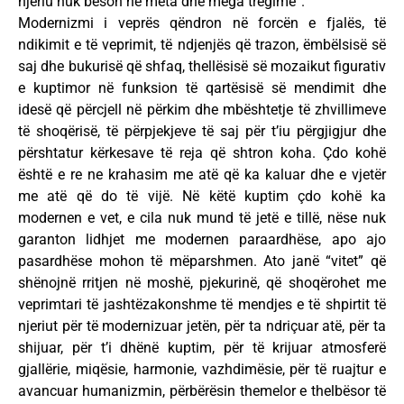
njeriu nuk beson në meta dhe mega tregime”.
Modernizmi i veprës qëndron në forcën e fjalës, të
ndikimit e të veprimit, të ndjenjës që trazon, ëmbëlsisë së
saj dhe bukurisë që shfaq, thellësisë së mozaikut figurativ
e kuptimor në funksion të qartësisë së mendimit dhe
idesë që përcjell në përkim dhe mbështetje të zhvillimeve
të shoqërisë, të përpjekjeve të saj për t’iu përgjigjur dhe
përshtatur kërkesave të reja që shtron koha. Çdo kohë
është e re ne krahasim me atë që ka kaluar dhe e vjetër
me atë që do të vijë. Në këtë kuptim çdo kohë ka
modernen e vet, e cila nuk mund të jetë e tillë, nëse nuk
garanton lidhjet me modernen paraardhëse, apo ajo
pasardhëse mohon të mëparshmen. Ato janë “vitet” që
shënojnë rritjen në moshë, pjekurinë, që shoqërohet me
veprimtari të jashtëzakonshme të mendjes e të shpirtit të
njeriut për të modernizuar jetën, për ta ndriçuar atë, për ta
shijuar, për t’i dhënë kuptim, për të krijuar atmosferë
gjallërie, miqësie, harmonie, vazhdimësie, për të ruajtur e
avancuar humanizmin, përbërësin themelor e thelbësor të