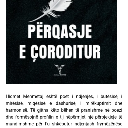
Hiqmet Mehmetaj është poet i ndjenjës, i butësisë, i
mirësisë, miqësisë e dashurisë, i mirëkuptimit dhe
harmonisë. Të gjitha këto bëhen të pranishme në poezi
dhe formësojnë profilin e tij nëpërmjet një përpjekjeje të
mundimshme për t’u shkëputur ndjenjash frymëzënëse