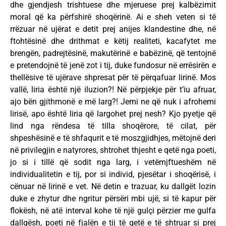
dhe gjendjesh trishtuese dhe mjeruese prej kalbëzimit
moral që ka përfshirë shoqërinë. Ai e sheh veten si të
rrëzuar në ujërat e detit prej anijes klandestine dhe, në
ftohtësinë dhe drithmat e këtij realiteti, kacafytet me
brengën, padrejtësinë, makutërinë e babëzinë, që tentojnë
e pretendojnë të jenë zot i tij, duke fundosur në errësirën e
thellësive të ujërave shpresat për të përqafuar lirinë. Mos
vallë, liria është një iluzion?! Në përpjekje për t’iu afruar,
ajo bën gjithmonë e më larg?! Jemi ne që nuk i afrohemi
lirisë, apo është liria që largohet prej nesh? Kjo pyetje që
lind nga rëndesa të tilla shoqërore, të cilat, për
shpeshësinë e të shfaqurit e të moszgjidhjes, mëtojnë deri
në privilegjin e natyrores, shtrohet thjesht e qetë nga poeti,
jo si i tillë që sodit nga larg, i vetëmjftueshëm në
individualitetin e tij, por si individ, pjesëtar i shoqërisë, i
cënuar në lirinë e vet. Në detin e trazuar, ku dallgët lozin
duke e zhytur dhe ngritur përsëri mbi ujë, si të kapur për
flokësh, në atë interval kohe të një gulçi përzier me gulfa
dallgësh, poeti në fjalën e tij të qetë e të shtruar si prej