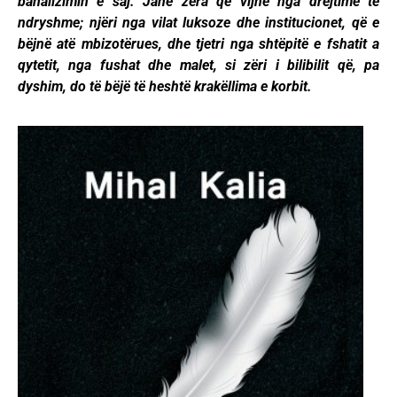
banalizimin e saj. Janë zëra që vijnë nga drejtime të
ndryshme; njëri nga vilat luksoze dhe institucionet, që e
bëjnë atë mbizotërues, dhe tjetri nga shtëpitë e fshatit a
qytetit, nga fushat dhe malet, si zëri i bilibilit që, pa
dyshim, do të bëjë të heshtë krakëllima e korbit.