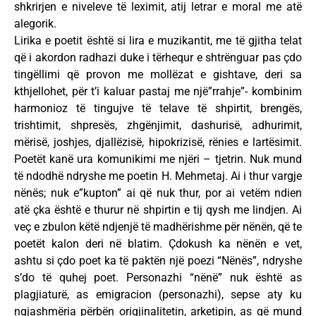
shkrirjen e niveleve të leximit, atij letrar e moral me atë
alegorik.
Lirika e poetit është si lira e muzikantit, me të gjitha telat
që i akordon radhazi duke i tërhequr e shtrënguar pas çdo
tingëllimi që provon me mollëzat e gishtave, deri sa
kthjellohet, për t’i kaluar pastaj me një”rrahje”- kombinim
harmonioz të tingujve të telave të shpirtit, brengës,
trishtimit, shpresës, zhgënjimit, dashurisë, adhurimit,
mërisë, joshjes, djallëzisë, hipokrizisë, rënies e lartësimit.
Poetët kanë ura komunikimi me njëri – tjetrin. Nuk mund
të ndodhë ndryshe me poetin H. Mehmetaj. Ai i thur vargje
nënës; nuk e”kupton” ai që nuk thur, por ai vetëm ndien
atë çka është e thurur në shpirtin e tij qysh me lindjen. Ai
veç e zbulon këtë ndjenjë të madhërishme për nënën, që te
poetët kalon deri në blatim. Çdokush ka nënën e vet,
ashtu si çdo poet ka të paktën një poezi “Nënës”, ndryshe
s’do të quhej poet. Personazhi “nënë” nuk është as
plagjiaturë, as emigracion (personazhi), sepse aty ku
ngjashmëria përbën origjinalitetin, arketipin, as që mund