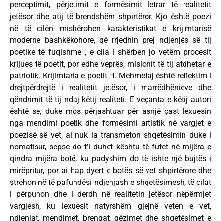
perceptimit, përjetimit e formësimit letrar të realitetit
jetësor dhe atij të brendshëm shpirtëror. Kjo është poezi
në të cilën mishërohen karakteristikat e krijimtarisë
moderne bashkëkohore, që rrjedhin prej ndjenjës së tij
poetike të fuqishme , e cila i shërben jo vetëm procesit
krijues të poetit, por edhe veprës, misionit të tij atdhetar e
patriotik. Krijimtaria e poetit H. Mehmetaj është reflektim i
drejtpërdrejtë i realitetit jetësor, i marrëdhënieve dhe
qëndrimit të tij ndaj këtij realiteti. E veçanta e këtij autori
është se, duke mos përjashtuar për asnjë çast lexuesin
nga mendimi poetik dhe formësimi artistik në vargjet e
poezisë së vet, ai nuk ia transmeton shqetësimin duke i
nomatisur, sepse do t’i duhet kështu të futet në mijëra e
qindra mijëra botë, ku padyshim do të ishte një bujtës i
mirëpritur, por ai hap dyert e botës së vet shpirtërore dhe
strehon në të pafundësi ndjenjash e shqetësimesh, të cilat
i përpunon dhe i derdh në realitetin jetësor nëpërmjet
vargjesh, ku lexuesit natyrshëm gjejnë veten e vet,
ndjenjat, mendimet, brengat, gëzimet dhe shqetësimet e