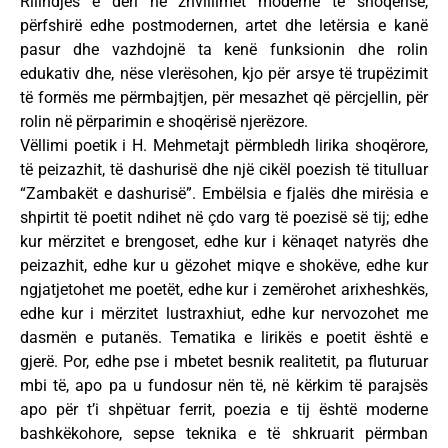
Rilindjes e deri në zhvillimet moderne të shoqërisë,
përfshirë edhe postmodernen, artet dhe letërsia e kanë
pasur dhe vazhdojnë ta kenë funksionin dhe rolin
edukativ dhe, nëse vlerësohen, kjo për arsye të trupëzimit
të formës me përmbajtjen, për mesazhet që përcjellin, për
rolin në përparimin e shoqërisë njerëzore.
Vëllimi poetik i H. Mehmetajt përmbledh lirika shoqërore,
të peizazhit, të dashurisë dhe një cikël poezish të titulluar
“Zambakët e dashurisë”. Embëlsia e fjalës dhe mirësia e
shpirtit të poetit ndihet në çdo varg të poezisë së tij; edhe
kur mërzitet e brengoset, edhe kur i kënaqet natyrës dhe
peizazhit, edhe kur u gëzohet miqve e shokëve, edhe kur
ngjatjetohet me poetët, edhe kur i zemërohet arixheshkës,
edhe kur i mërzitet lustraxhiut, edhe kur nervozohet me
dasmën e putanës. Tematika e lirikës e poetit është e
gjerë. Por, edhe pse i mbetet besnik realitetit, pa fluturuar
mbi të, apo pa u fundosur nën të, në kërkim të parajsës
apo për t’i shpëtuar ferrit, poezia e tij është moderne
bashkëkohore, sepse teknika e të shkruarit përmban