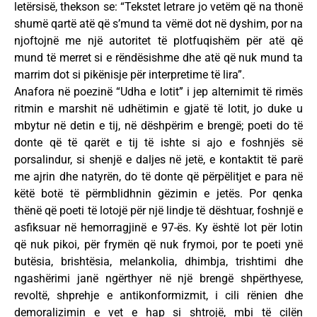
letërsisë, thekson se: “Tekstet letrare jo vetëm që na thonë
shumë qartë atë që s’mund ta vëmë dot në dyshim, por na
njoftojnë me një autoritet të plotfuqishëm për atë që
mund të merret si e rëndësishme dhe atë që nuk mund ta
marrim dot si pikënisje për interpretime të lira”.
Anafora në poezinë “Udha e lotit” i jep alternimit të rimës
ritmin e marshit në udhëtimin e gjatë të lotit, jo duke u
mbytur në detin e tij, në dëshpërim e brengë; poeti do të
donte që të qarët e tij të ishte si ajo e foshnjës së
porsalindur, si shenjë e daljes në jetë, e kontaktit të parë
me ajrin dhe natyrën, do të donte që përpëlitjet e para në
këtë botë të përmblidhnin gëzimin e jetës. Por qenka
thënë që poeti të lotojë për një lindje të dështuar, foshnjë e
asfiksuar në hemorragjinë e 97-ës. Ky është lot për lotin
që nuk pikoi, për frymën që nuk frymoi, por te poeti ynë
butësia, brishtësia, melankolia, dhimbja, trishtimi dhe
ngashërimi janë ngërthyer në një brengë shpërthyese,
revoltë, shprehje e antikonformizmit, i cili rënien dhe
demoralizimin e vet e hap si shtrojë, mbi të cilën