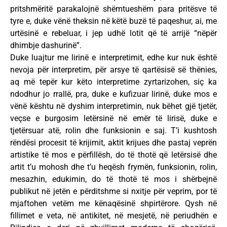
pritshmëritë parakalojnë shëmtueshëm para pritësve të
tyre e, duke vënë theksin në këtë buzë të paqeshur, ai, me
urtësinë e rebeluar, i jep udhë lotit që të arrijë “nëpër
dhimbje dashurinë”.
Duke luajtur me lirinë e interpretimit, edhe kur nuk është
nevoja për interpretim, për arsye të qartësisë së thënies,
aq më tepër kur këto interpretime zyrtarizohen, siç ka
ndodhur jo rrallë, pra, duke e kufizuar lirinë, duke mos e
vënë kështu në dyshim interpretimin, nuk bëhet gjë tjetër,
veçse e burgosim letërsinë në emër të lirisë, duke e
tjetërsuar atë, rolin dhe funksionin e saj. T’i kushtosh
rëndësi procesit të krijimit, aktit krijues dhe pastaj veprën
artistike të mos e përfillësh, do të thotë që letërsisë dhe
artit t’u mohosh dhe t’u heqësh frymën, funksionin, rolin,
mesazhin, edukimin, do të thotë të mos i shërbejnë
publikut në jetën e përditshme si nxitje për veprim, por të
mjaftohen vetëm me kënaqësinë shpirtërore. Qysh në
fillimet e veta, në antikitet, në mesjetë, në periudhën e