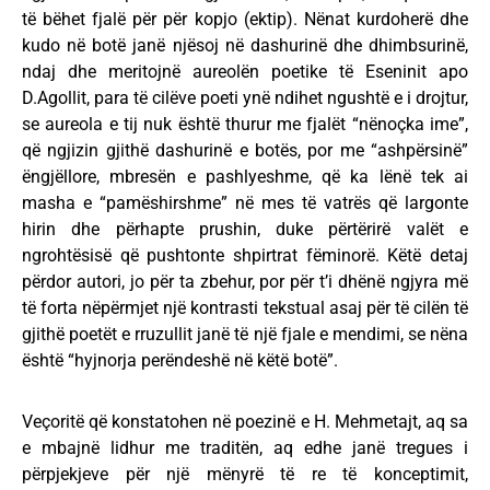
të bëhet fjalë për për kopjo (ektip). Nënat kurdoherë dhe
kudo në botë janë njësoj në dashurinë dhe dhimbsurinë,
ndaj dhe meritojnë aureolën poetike të Eseninit apo
D.Agollit, para të cilëve poeti ynë ndihet ngushtë e i drojtur,
se aureola e tij nuk është thurur me fjalët “nënoçka ime”,
që ngjizin gjithë dashurinë e botës, por me “ashpërsinë”
ëngjëllore, mbresën e pashlyeshme, që ka lënë tek ai
masha e “pamëshirshme” në mes të vatrës që largonte
hirin dhe përhapte prushin, duke përtërirë valët e
ngrohtësisë që pushtonte shpirtrat fëminorë. Këtë detaj
përdor autori, jo për ta zbehur, por për t’i dhënë ngjyra më
të forta nëpërmjet një kontrasti tekstual asaj për të cilën të
gjithë poetët e rruzullit janë të një fjale e mendimi, se nëna
është “hyjnorja perëndeshë në këtë botë”.
Veçoritë që konstatohen në poezinë e H. Mehmetajt, aq sa
e mbajnë lidhur me traditën, aq edhe janë tregues i
përpjekjeve për një mënyrë të re të konceptimit,