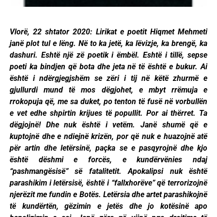
Vlorë, 22 shtator 2020: Lirikat e poetit Hiqmet Mehmeti
janë plot tul e lëng. Në to ka jetë, ka lëvizje, ka brengë, ka
dashuri. Eshtë një zë poetik i ëmbël. Eshtë i tillë, sepse
poeti ka bindjen që bota dhe jeta në të është e bukur. Ai
është i ndërgjegjshëm se zëri i tij në këtë zhurmë e
gjullurdi mund të mos dëgjohet, e mbyt rrëmuja e
rrokopuja që, me sa duket, po tenton të fusë në vorbullën
e vet edhe shpirtin krijues të popullit. Por ai thërret. Ta
dëgjojnë! Dhe nuk është i vetëm. Janë shumë që e
kuptojnë dhe e ndiejnë krizën, por që nuk e huazojnë atë
për artin dhe letërsinë, paçka se e pasqyrojnë dhe kjo
është dëshmi e forcës, e kundërvënies ndaj
“pashmangësisë” së fatalitetit. Apokalipsi nuk është
parashikim i letërsisë, është i “fallxhorëve” që terrorizojnë
njerëzit me fundin e Botës. Letërsia dhe artet parashikojnë
të kundërtën, gëzimin e jetës dhe jo kotësinë apo