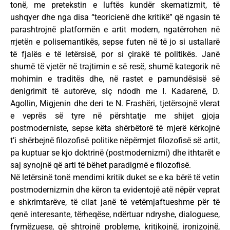
tonë, me pretekstin e luftës kundër skematizmit, të
ushqyer dhe nga disa “teoricienë dhe kritikë” që ngasin të
parashtrojnë platformën e artit modern, ngatërrohen në
rrjetën e polisemantikës, sepse futen në të jo si ustallarë
të fjalës e të letërsisë, por si çirakë të politikës. Janë
shumë të vjetër në trajtimin e së resë, shumë kategorik në
mohimin e traditës dhe, në rastet e pamundësisë së
denigrimit të autorëve, siç ndodh me I. Kadarenë, D.
Agollin, Migjenin dhe deri te N. Frashëri, tjetërsojnë vlerat
e veprës së tyre në përshtatje me shijet gjoja
postmoderniste, sepse këta shërbëtorë të mjerë kërkojnë
t’i shërbejnë filozofisë politike nëpërmjet filozofisë së artit,
pa kuptuar se kjo doktrinë (postmodernizmi) dhe ithtarët e
saj synojnë që arti të bëhet paradigmë e filozofisë.
Në letërsinë tonë mendimi kritik duket se e ka bërë të vetin
postmodernizmin dhe këron ta evidentojë atë nëpër veprat
e shkrimtarëve, të cilat janë të vetëmjaftueshme për të
qenë interesante, tërheqëse, ndërtuar ndryshe, dialoguese,
frymëzuese, që shtrojnë probleme, kritikojnë, ironizojnë,