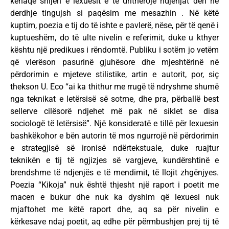
kënaqë shijen e lexuesit e të drithërojë ndjenjat deri në
derdhje tingujsh si paqësim me mesazhin . Në këtë
kuptim, poezia e tij do të ishte e pavlerë, nëse, për të qenë i
kuptueshëm, do të ulte nivelin e referimit, duke u kthyer
kështu një predikues i rëndomtë. Publiku i sotëm jo vetëm
që vlerëson pasurinë gjuhësore dhe mjeshtërinë në
përdorimin e mjeteve stilistike, artin e autorit, por, siç
thekson U. Eco “ai ka thithur me rrugë të ndryshme shumë
nga teknikat e letërsisë së sotme, dhe pra, përballë best
sellerve cilësorë ndjehet më pak në siklet se disa
sociologë të letërsisë”. Një konsideratë e tillë për lexuesin
bashkëkohor e bën autorin të mos ngurrojë në përdorimin
e strategjisë së ironisë ndërtekstuale, duke ruajtur
teknikën e tij të ngjizjes së vargjeve, kundërshtinë e
brendshme të ndjenjës e të mendimit, të llojit zhgënjyes.
Poezia “Kikoja” nuk është thjesht një raport i poetit me
macen e bukur dhe nuk ka dyshim që lexuesi nuk
mjaftohet me këtë raport dhe, aq sa për nivelin e
kërkesave ndaj poetit, aq edhe për përmbushjen prej tij të