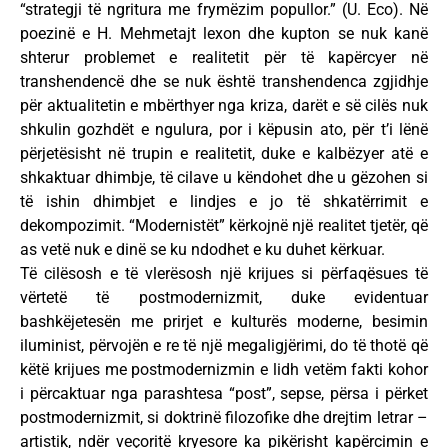
“strategji të ngritura me frymëzim popullor.” (U. Eco). Në
poezinë e H. Mehmetajt lexon dhe kupton se nuk kanë
shterur problemet e realitetit për të kapërcyer në
transhendencë dhe se nuk është transhendenca zgjidhje
për aktualitetin e mbërthyer nga kriza, darët e së cilës nuk
shkulin gozhdët e ngulura, por i këpusin ato, për t’i lënë
përjetësisht në trupin e realitetit, duke e kalbëzyer atë e
shkaktuar dhimbje, të cilave u këndohet dhe u gëzohen si
të ishin dhimbjet e lindjes e jo të shkatërrimit e
dekompozimit. “Modernistët” kërkojnë një realitet tjetër, që
as vetë nuk e dinë se ku ndodhet e ku duhet kërkuar.
Të cilësosh e të vlerësosh një krijues si përfaqësues të
vërtetë të postmodernizmit, duke evidentuar
bashkëjetesën me prirjet e kulturës moderne, besimin
iluminist, përvojën e re të një megaligjërimi, do të thotë që
këtë krijues me postmodernizmin e lidh vetëm fakti kohor
i përcaktuar nga parashtesa “post”, sepse, përsa i përket
postmodernizmit, si doktrinë filozofike dhe drejtim letrar –
artistik, ndër veçoritë kryesore ka pikërisht kapërcimin e