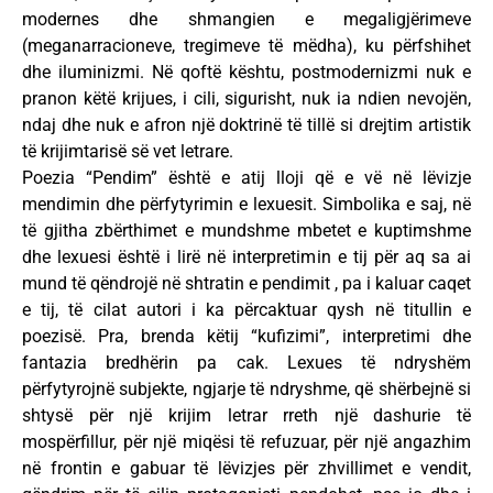
modernes dhe shmangien e megaligjërimeve
(meganarracioneve, tregimeve të mëdha), ku përfshihet
dhe iluminizmi. Në qoftë kështu, postmodernizmi nuk e
pranon këtë krijues, i cili, sigurisht, nuk ia ndien nevojën,
ndaj dhe nuk e afron një doktrinë të tillë si drejtim artistik
të krijimtarisë së vet letrare.
Poezia “Pendim” është e atij lloji që e vë në lëvizje
mendimin dhe përfytyrimin e lexuesit. Simbolika e saj, në
të gjitha zbërthimet e mundshme mbetet e kuptimshme
dhe lexuesi është i lirë në interpretimin e tij për aq sa ai
mund të qëndrojë në shtratin e pendimit , pa i kaluar caqet
e tij, të cilat autori i ka përcaktuar qysh në titullin e
poezisë. Pra, brenda këtij “kufizimi”, interpretimi dhe
fantazia bredhërin pa cak. Lexues të ndryshëm
përfytyrojnë subjekte, ngjarje të ndryshme, që shërbejnë si
shtysë për një krijim letrar rreth një dashurie të
mospërfillur, për një miqësi të refuzuar, për një angazhim
në frontin e gabuar të lëvizjes për zhvillimet e vendit,