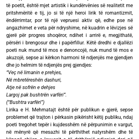
të poetit, është mjet artistik i kundërvënies së realitetit me
pritshmëritë e tij, jo si të një heroi lirik të romantizmit,
ëndërrimtar, por të një vepruesi aktiv që, edhe pse në
angazhimet e veta për ndryshime, në kuadrin e lëvizjes së
gjerë për progres shoqëror, ndihet i arrirë e, megjithatë,
përsëri i brengosur dhe i papërfillur. Këtë dredhi e djallëzi
poeti nuk mund të mos e denoncojë, nuk mund të mos e
akuzojë, sepse ai kërkon harmoni të ndjenjës me gjendjen
dhe jo helmim të ndjenjës prej gjendjes:
“Veç në limanin e prehjes,
Në mbretëreshën dashuri,
Atje në sofrën e dehjes
Largoj pak bushtrën varfëri”.
(“Bushtra varfëri”)
Lirika e H. Mehmatajt është për publikun e gjerë, sepse
problemet që trajton i përkasin pikërisht këtij publiku, ndaj
poeti tregohet tepër i kujdesshëm në përpunimin e vargut,
në mënyrë që mesazhi të përthithet natyrshëm dhe të