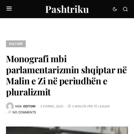
Pashtriku
KULTURË
Monografi mbi
parlamentarizmin shqiptar në
Malin e Zi në periudhën e
pluralizmit
NGA
EDITORI
2 KORRIK, 2020
2 MINUTA PËR TË LEXUAR
NO COMMENTS