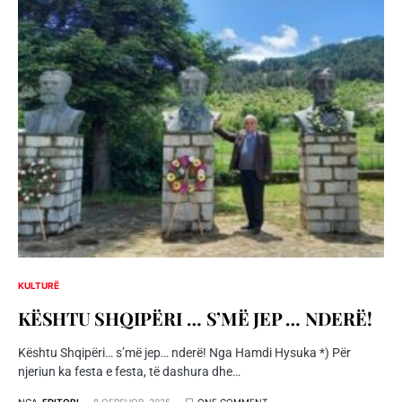
KULTURË
KЁSHTU SHQIPЁRI … S’MЁ JEP … NDERЁ!
Kështu Shqipëri… s’më jep… nderë! Nga Hamdi Hysuka *) Për
njeriun ka festa e festa, të dashura dhe…