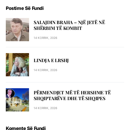
Postime Së Fundi
SALAJDIN BRAHA – NJЁ JETЁ NЁ
SHЁRBIM TЁ KOMBIT
14 KORRIK, 2026
LINDJA E LRSHJ
14 KORRIK, 2026
PËRMENDJET MË TË HERSHME TË
SHQIPTARËVE DHE TË SHQIPES
14 KORRIK, 2026
Komente Së Fundi