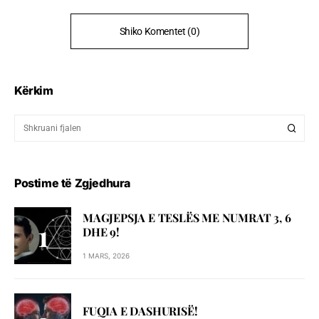
Shiko Komentet (0)
Kërkim
Postime të Zgjedhura
MAGJEPSJA E TESLËS ME NUMRAT 3, 6
DHE 9!
1 MARS, 2026
FUQIA E DASHURISË!