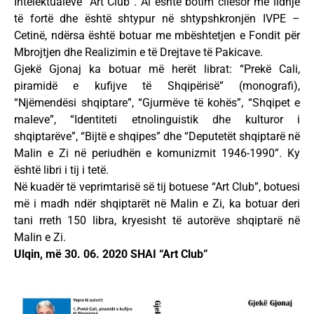
Intelektualëve “Art Club”. Ai është botim cilësor me lidhje
të fortë dhe është shtypur në shtypshkronjën IVPE –
Cetinë, ndërsa është botuar me mbështetjen e Fondit për
Mbrojtjen dhe Realizimin e të Drejtave të Pakicave.
Gjekë Gjonaj ka botuar më herët librat: “Prekë Cali,
piramidë e kufijve të Shqipërisë” (monografi),
“Njëmendësi shqiptare”, “Gjurmëve të kohës”, “Shqipet e
maleve”, “Identiteti etnolinguistik dhe kulturor i
shqiptarëve”, “Bijtë e shqipes” dhe “Deputetët shqiptarë në
Malin e Zi në periudhën e komunizmit 1946-1990”. Ky
është libri i tij i tetë.
Në kuadër të veprimtarisë së tij botuese “Art Club”, botuesi
më i madh ndër shqiptarët në Malin e Zi, ka botuar deri
tani rreth 150 libra, kryesisht të autorëve shqiptarë në
Malin e Zi.
Ulqin, më 30. 06. 2020 SHAI “Art Club”