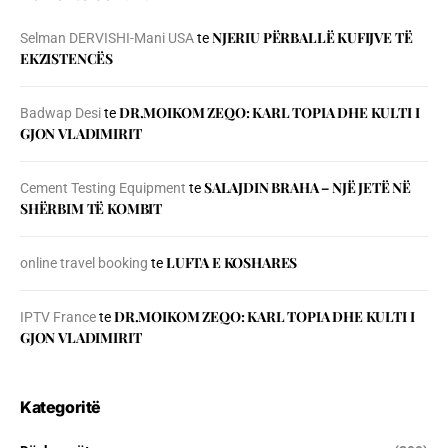
NJERIU PЁRBALLЁ KUFIJVE TЁ
Selman DERVISHI-Mani USA
te
EKZISTENCЁS
DR.MOIKOM ZEQO: KARL TOPIA DHE KULTI I
Badwap Desi
te
GJON VLADIMIRIT
SALAJDIN BRAHA – NJЁ JETЁ NЁ
Cement Testing Equipment
te
SHЁRBIM TЁ KOMBIT
LUFTA E KOSHARES
online travel booking
te
DR.MOIKOM ZEQO: KARL TOPIA DHE KULTI I
IPTV France
te
GJON VLADIMIRIT
Kategoritë