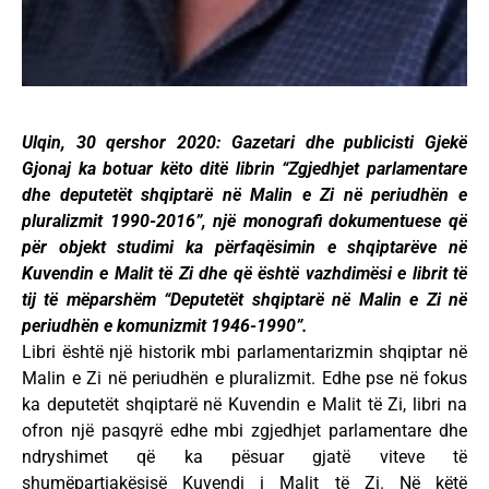
Ulqin, 30 qershor 2020: Gazetari dhe publicisti Gjekë
Gjonaj ka botuar këto ditë librin “Zgjedhjet parlamentare
dhe deputetët shqiptarë në Malin e Zi në periudhën e
pluralizmit 1990-2016”, një monografi dokumentuese që
për objekt studimi ka përfaqësimin e shqiptarëve në
Kuvendin e Malit të Zi dhe që është vazhdimësi e librit të
tij të mëparshëm “Deputetët shqiptarë në Malin e Zi në
periudhën e komunizmit 1946-1990”.
Libri është një historik mbi parlamentarizmin shqiptar në
Malin e Zi në periudhën e pluralizmit. Edhe pse në fokus
ka deputetët shqiptarë në Kuvendin e Malit të Zi, libri na
ofron një pasqyrë edhe mbi zgjedhjet parlamentare dhe
ndryshimet që ka pësuar gjatë viteve të
shumëpartiakësisë Kuvendi i Malit të Zi. Në këtë