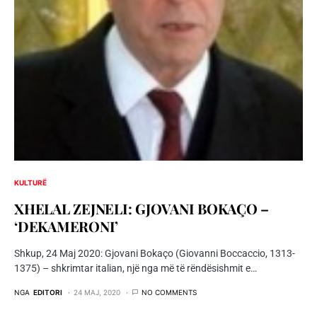
KULTURË
XHELAL ZEJNELI: GJOVANI BOKAÇO –
‘DEKAMERONI’
Shkup, 24 Maj 2020: Gjovani Bokaço (Giovanni Boccaccio, 1313-
1375) – shkrimtar italian, një nga më të rëndësishmit e…
NGA
EDITORI
24 MAJ, 2020
NO COMMENTS