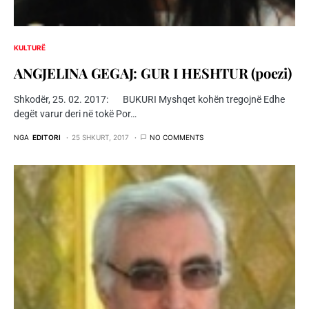
KULTURË
ANGJELINA GEGAJ: GUR I HESHTUR (poezi)
Shkodër, 25. 02. 2017: BUKURI Myshqet kohën tregojnë Edhe
degët varur deri në tokë Por…
NGA
EDITORI
25 SHKURT, 2017
NO COMMENTS