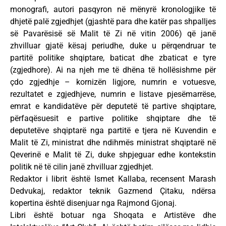
monografi, autori pasqyron në mënyrë kronologjike të
dhjetë palë zgjedhjet (gjashtë para dhe katër pas shpalljes
së Pavarësisë së Malit të Zi në vitin 2006) që janë
zhvilluar gjatë kësaj periudhe, duke u përqendruar te
partitë politike shqiptare, baticat dhe zbaticat e tyre
(zgjedhore). Ai na njeh me të dhëna të hollësishme për
çdo zgjedhje – kornizën ligjore, numrin e votuesve,
rezultatet e zgjedhjeve, numrin e listave pjesëmarrëse,
emrat e kandidatëve për deputetë të partive shqiptare,
përfaqësuesit e partive politike shqiptare dhe të
deputetëve shqiptarë nga partitë e tjera në Kuvendin e
Malit të Zi, ministrat dhe ndihmës ministrat shqiptarë në
Qeverinë e Malit të Zi, duke shpjeguar edhe kontekstin
politik në të cilin janë zhvilluar zgjedhjet.
Redaktor i librit është Ismet Kallaba, recensent Marash
Dedvukaj, redaktor teknik Gazmend Çitaku, ndërsa
kopertina është disenjuar nga Rajmond Gjonaj.
Libri është botuar nga Shoqata e Artistëve dhe