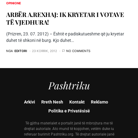
OPINIONE
ARBËR A.REXHAJ: IK KRYETAR I VOTAVE
TË VJEDHURA!
(Prizren, 23. 07. 2012) – Është e padiskutueshme që ju kryetar
duhet të shkoni në burg. Kjo duhet…
NGA
EDITORI
23 KORRIK, 2012
NO COMMENTS
Pashtriku
Arkivi
Rreth Nesh
Kontakt
Reklamo
Politika e Privatësisë
Të gjitha materialet e portalit janë të mbrojtura me të
drejtat autoriale. Ato mund të kopjohen, vetëm duke iu
referuar burimit Pashtriku.org. Të drejtat autoriale janë