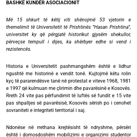
BASHKË KUNDËR ASOCIACIONIT
Më 15 shkurt të këtij viti shënojmë 53 vjetorin e
themelimit të Universitetit të Prishtinës “Hasan Prishtina”,
universitet ky që përgjatë historikut gjysëm shekullor,
përveçse tempull i dijes, ka shërbyer edhe si vend i
rezistencës.
Historia e Universitetit pashmangshëm është e lidhur
ngushtë me historinë e vendit tonë. Kujtojmë këtu rolin
kyç të pararendësve tanë në protestat e viteve 1968, 1981
e 1997 që kulmuan me çlirimin dhe pavarësinë e Kosovës.
Rreth 24 vite pas përfundimit të luftës së fundit e 15 vite
pas shpalljes së pavarësisë, Kosovës sërish po i cenohet
sovraniteti e integriteti territorial i saj.
Ndonëse në rrethana krejtësisht të ndryshme, përsëri
është i domosdoshëm mobilizimi e organizimi studentor