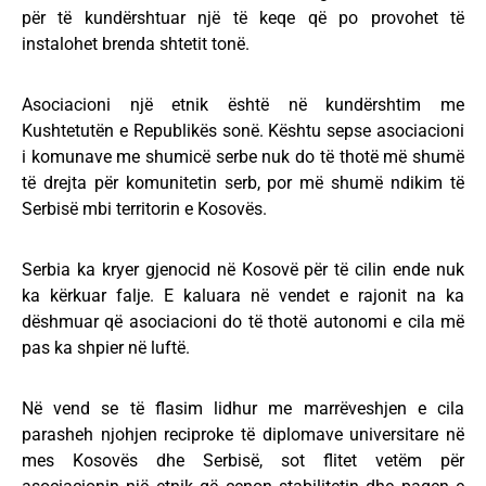
për të kundërshtuar një të keqe që po provohet të
instalohet brenda shtetit tonë.
Asociacioni një etnik është në kundërshtim me
Kushtetutën e Republikës sonë. Kështu sepse asociacioni
i komunave me shumicë serbe nuk do të thotë më shumë
të drejta për komunitetin serb, por më shumë ndikim të
Serbisë mbi territorin e Kosovës.
Serbia ka kryer gjenocid në Kosovë për të cilin ende nuk
ka kërkuar falje. E kaluara në vendet e rajonit na ka
dëshmuar që asociacioni do të thotë autonomi e cila më
pas ka shpier në luftë.
Në vend se të flasim lidhur me marrëveshjen e cila
parasheh njohjen reciproke të diplomave universitare në
mes Kosovës dhe Serbisë, sot flitet vetëm për