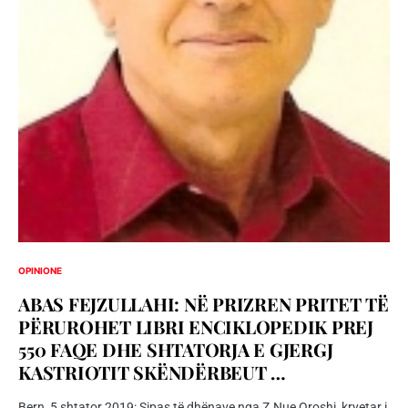
OPINIONE
ABAS FEJZULLAHI: NË PRIZREN PRITET TË
PËRUROHET LIBRI ENCIKLOPEDIK PREJ
550 FAQE DHE SHTATORJA E GJERGJ
KASTRIOTIT SKËNDËRBEUT …
Bern, 5 shtator 2019: Sipas të dhënave nga Z.Nue Oroshi, kryetar i