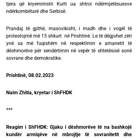
tjera që kryeministri Kurti ua shtroi ndërmjetësuesve
ndërkombëtarë dhe Serbisë.
Prandaj të gjithë, masovikisht, i madh dhe i vogël të
protestojmë më 15 shkurt në Prishtinë. Le të dëgjohet zëri
ynë sa më fuqishëm në respektimin e amanetit të
dëshmorëve për sendërtimin në vepër të shtetësisë sonë
sovrane dhe demokratike.
Prishtinë, 08.02.2023
Naim Zhitia, kryetar i ShFHDK
***
Reagim i ShFHDK: Gjaku i dëshmorëve të na bashkojë
kundër armiqëve në mbrojtje të sovranitetit dhe