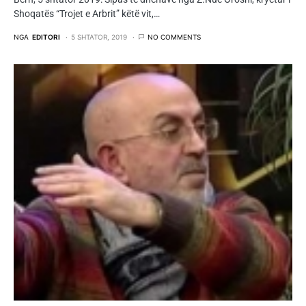
Shoqatës “Trojet e Arbrit” këtë vit,…
NGA
EDITORI
5 SHTATOR, 2019
NO COMMENTS