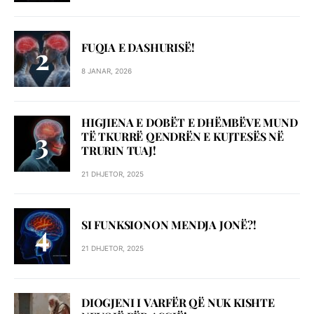
FUQIA E DASHURISË!
8 JANAR, 2026
HIGJIENA E DOBËT E DHËMBËVE MUND
TË TKURRË QENDRËN E KUJTESËS NË
TRURIN TUAJ!
21 DHJETOR, 2025
SI FUNKSIONON MENDJA JONË?!
21 DHJETOR, 2025
DIOGJENI I VARFËR QË NUK KISHTE