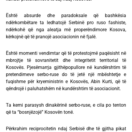
Është absurde dhe paradoksale që bashkësia
ndërkombëtare ta ledhatojë Serbinë pro ruso fashiste,
ndërkohë që nga aleatja më properëndimore Kosova,
kërkojnë që të pranojë asociacionin në fjalë.
Është momenti vendimtar që të protestojmë paqësisht në
mbrojtje të sovranitetit dhe integritetit territorial të
Kosovës. Pjesëmarrja gjithëpopullore në kundërshtim të
pretendimeve serbo-ruse do të jetë një mbështetje e
fuqishme për kryeministrin e Kosovës, Abin Kurti, që të
qëndrojë i paluhatshëm në kundërshtim të asociacionit.
Ta kemi parasysh dinakërinë serbo-ruse, e cila po tenton
që ta “bosnjëzojë” Kosovën tonë.
Përkrahim reciprocitetin ndaj Serbisë dhe të gjitha pikat