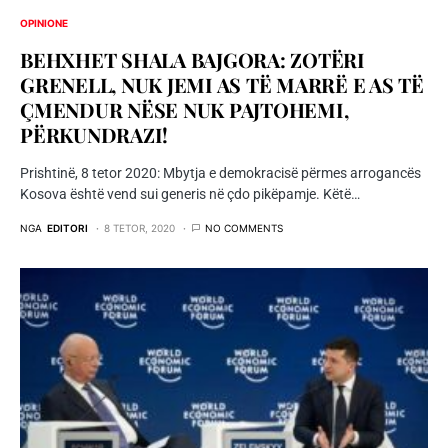
OPINIONE
BEHXHET SHALA BAJGORA: ZOTËRI
GRENELL, NUK JEMI AS TË MARRË E AS TË
ÇMENDUR NËSE NUK PAJTOHEMI,
PËRKUNDRAZI!
Prishtinë, 8 tetor 2020: Mbytja e demokracisë përmes arrogancës
Kosova është vend sui generis në çdo pikëpamje. Këtë…
NGA
EDITORI
8 TETOR, 2020
NO COMMENTS