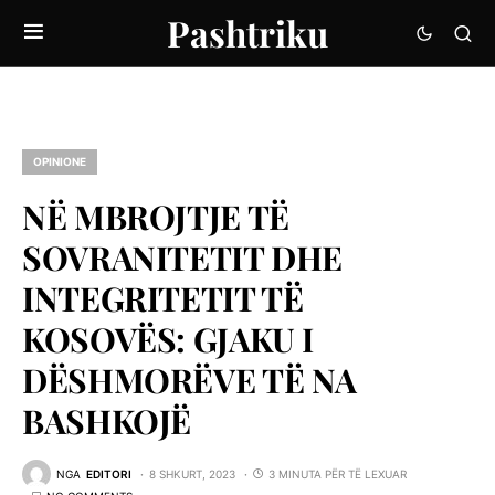
Pashtriku
OPINIONE
NË MBROJTJE TË
SOVRANITETIT DHE
INTEGRITETIT TË
KOSOVËS: GJAKU I
DËSHMORËVE TË NA
BASHKOJË
NGA
EDITORI
8 SHKURT, 2023
3 MINUTA PËR TË LEXUAR