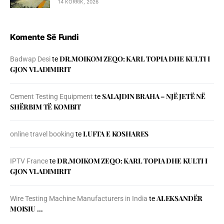
14 KORRIK, 2026
Komente Së Fundi
DR.MOIKOM ZEQO: KARL TOPIA DHE KULTI I
Badwap Desi
te
GJON VLADIMIRIT
SALAJDIN BRAHA – NJЁ JETЁ NЁ
Cement Testing Equipment
te
SHЁRBIM TЁ KOMBIT
LUFTA E KOSHARES
online travel booking
te
DR.MOIKOM ZEQO: KARL TOPIA DHE KULTI I
IPTV France
te
GJON VLADIMIRIT
ALEKSANDËR
Wire Testing Machine Manufacturers in India
te
MOISIU …