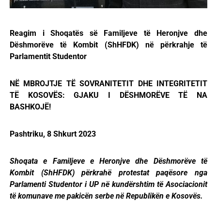
Reagim i Shoqatës së Familjeve të Heronjve dhe
Dëshmorëve të Kombit (ShHFDK) në përkrahje të
Parlamentit Studentor
NË MBROJTJE TË SOVRANITETIT DHE INTEGRITETIT
TË KOSOVËS: GJAKU I DËSHMORËVE TË NA
BASHKOJË!
Pashtriku, 8 Shkurt 2023
Shoqata e Familjeve e Heronjve dhe Dëshmorëve të
Kombit (ShHFDK) përkrahë protestat paqësore nga
Parlamenti Studentor i UP në kundërshtim të Asociacionit
të komunave me pakicën serbe në Republikën e Kosovës.