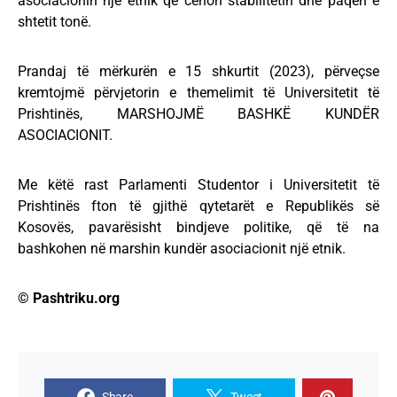
asociacionin një etnik që cenon stabilitetin dhe paqen e
shtetit tonë.
Prandaj të mërkurën e 15 shkurtit (2023), përveçse
kremtojmë përvjetorin e themelimit të Universitetit të
Prishtinës, MARSHOJMË BASHKË KUNDËR
ASOCIACIONIT.
Me këtë rast Parlamenti Studentor i Universitetit të
Prishtinës fton të gjithë qytetarët e Republikës së
Kosovës, pavarësisht bindjeve politike, që të na
bashkohen në marshin kundër asociacionit një etnik.
© Pashtriku.org
Share
Tweet