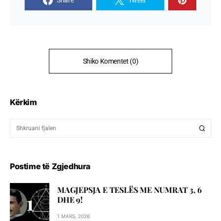
Shiko Komentet (0)
Kërkim
Postime të Zgjedhura
MAGJEPSJA E TESLËS ME NUMRAT 3, 6
DHE 9!
1 MARS, 2026