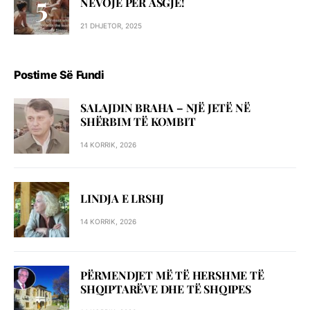
NEVOJË PËR ASGJË!
21 DHJETOR, 2025
Postime Së Fundi
SALAJDIN BRAHA – NJЁ JETЁ NЁ
SHЁRBIM TЁ KOMBIT
14 KORRIK, 2026
LINDJA E LRSHJ
14 KORRIK, 2026
PËRMENDJET MË TË HERSHME TË
SHQIPTARËVE DHE TË SHQIPES