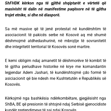
ShFHDK kërkon nga të gjithë shqiptarët e vërtetë që
masivisht të dalin në manifestime paqësore në të gjitha
trojet etnike, si dhe në diasporë.
Sa më masive që të jenë protestat në kundërshtim të
asociacionit të pakicës serbe në Kosovë aq më shumë
dëshmojmë atdhedashurinë, në mbrojtje të sovranitetit
dhe integritetit territorial të Kosovës sonë martire.
E kemi obligim ndaj amanetit të dëshmorëve të kombit të
të gjitha periudhave historike në krye me komandantin
legjendar Adem Jashari, të kundërshtojmë çdo formë të
asiciacionit që bie ndesh me Kushtetutën e Republikës së
Kosovës.
Kërkojmë nga bashkësia ndërkombëtare, gjegjësisht nga
ShBA, BE që presionin të shtojnë ndaj Serbisë gjenocidiste
kundër pretendimeve të saj ndaj Kosovës.