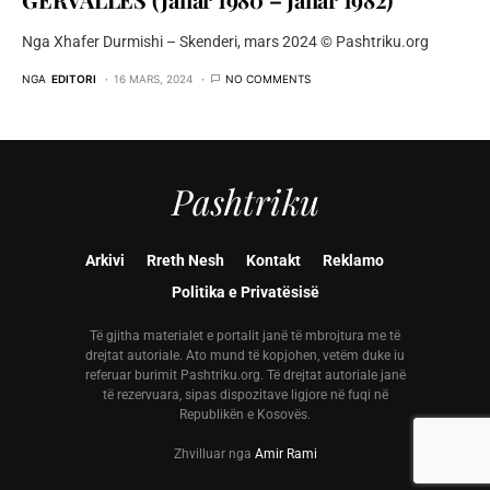
Nga Xhafer Durmishi – Skenderi, mars 2024 © Pashtriku.org
NGA
EDITORI
16 MARS, 2024
NO COMMENTS
Pashtriku
Arkivi
Rreth Nesh
Kontakt
Reklamo
Politika e Privatësisë
Të gjitha materialet e portalit janë të mbrojtura me të
drejtat autoriale. Ato mund të kopjohen, vetëm duke iu
referuar burimit Pashtriku.org. Të drejtat autoriale janë
të rezervuara, sipas dispozitave ligjore në fuqi në
Republikën e Kosovës.
Zhvilluar nga
Amir Rami