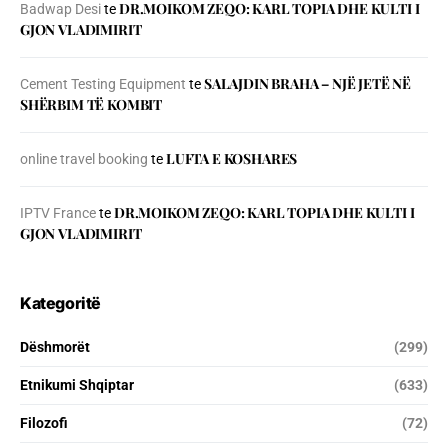
DR.MOIKOM ZEQO: KARL TOPIA DHE KULTI I
Badwap Desi
te
GJON VLADIMIRIT
SALAJDIN BRAHA – NJЁ JETЁ NЁ
Cement Testing Equipment
te
SHЁRBIM TЁ KOMBIT
LUFTA E KOSHARES
online travel booking
te
DR.MOIKOM ZEQO: KARL TOPIA DHE KULTI I
IPTV France
te
GJON VLADIMIRIT
Kategoritë
Dëshmorët
(299)
Etnikumi Shqiptar
(633)
Filozofi
(72)