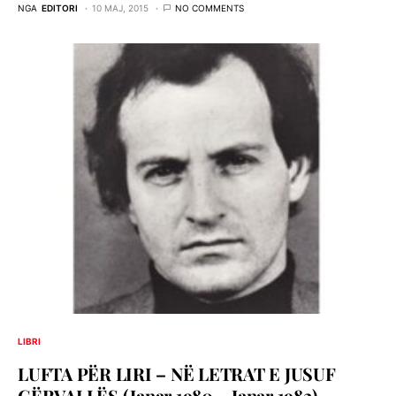
NGA
EDITORI
10 MAJ, 2015
NO COMMENTS
LIBRI
LUFTA PËR LIRI – NË LETRAT E JUSUF
GËRVALLËS (Janar 1980 – Janar 1982)