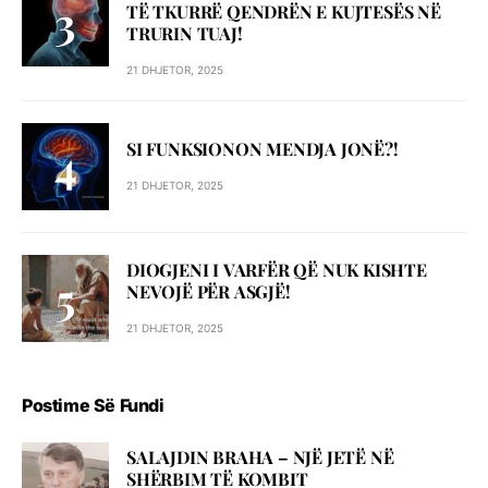
TË TKURRË QENDRËN E KUJTESËS NË
TRURIN TUAJ!
21 DHJETOR, 2025
SI FUNKSIONON MENDJA JONË?!
21 DHJETOR, 2025
DIOGJENI I VARFËR QË NUK KISHTE
NEVOJË PËR ASGJË!
21 DHJETOR, 2025
Postime Së Fundi
SALAJDIN BRAHA – NJЁ JETЁ NЁ
SHЁRBIM TЁ KOMBIT