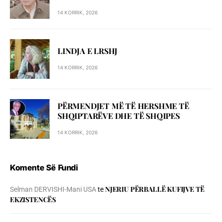
14 KORRIK, 2026
LINDJA E LRSHJ
14 KORRIK, 2026
PËRMENDJET MË TË HERSHME TË
SHQIPTARËVE DHE TË SHQIPES
14 KORRIK, 2026
Komente Së Fundi
NJERIU PЁRBALLЁ KUFIJVE TЁ
Selman DERVISHI-Mani USA
te
EKZISTENCЁS