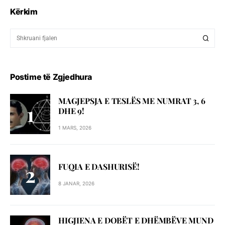
Kërkim
Postime të Zgjedhura
MAGJEPSJA E TESLËS ME NUMRAT 3, 6
DHE 9!
1 MARS, 2026
FUQIA E DASHURISË!
8 JANAR, 2026
HIGJIENA E DOBËT E DHËMBËVE MUND