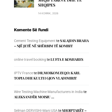
SHQIPES
14 KORRIK, 2026
Komente Së Fundi
SALAJDIN BRAHA
Cement Testing Equipment
te
– NJЁ JETЁ NЁ SHЁRBIM TЁ KOMBIT
LUFTA E KOSHARES
online travel booking
te
DR.MOIKOM ZEQO: KARL
IPTV France
te
TOPIA DHE KULTI I GJON VLADIMIRIT
Wire Testing Machine Manufacturers in India
te
ALEKSANDËR MOISIU …
SHQIPTARËT –
Selman DERVISHI-Mani USA
te