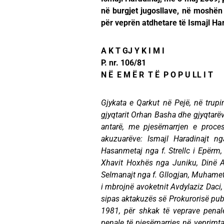
në burgjet jugosllave, në moshën
për veprën atdhetare të Ismajl Har
A K T GJ Y K I M I
P. nr. 106/81
N Ë E M Ë R T Ë P O P U LL I T
Gjykata e Qarkut në Pejë, në trupin
gjyqtarit Orhan Basha dhe gjyqtarëv
antarë, me pjesëmarrjen e proces
akuzuarëve: Ismajl Haradinajt n
Hasanmetaj nga f. Strellc i Epërm, 
Xhavit Hoxhës nga Juniku, Dinë Ah
Selmanajt nga f. Gllogjan, Muhamet 
i mbrojnë avoketnit Avdylaziz Daci,
sipas aktakuzës së Prokurorisë publi
1981, për shkak të veprave penal
penale të pjesëmarrjes në veprimta