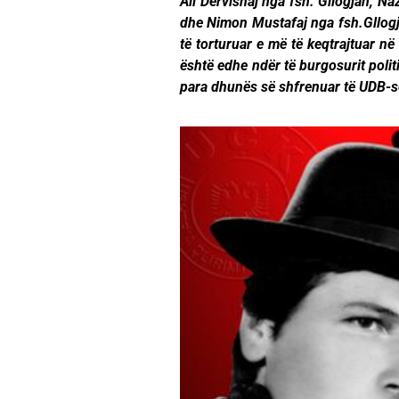
Ali Dervishaj nga fsh. Gllogjan, N
dhe Nimon Mustafaj nga fsh.Gllogja
të torturuar e më të keqtrajtuar në
është edhe ndër të burgosurit poli
para dhunës së shfrenuar të UDB-s