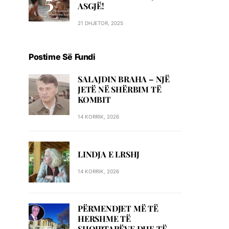
ASGJË!
21 DHJETOR, 2025
Postime Së Fundi
SALAJDIN BRAHA – NJЁ
JETЁ NЁ SHЁRBIM TЁ
KOMBIT
14 KORRIK, 2026
LINDJA E LRSHJ
14 KORRIK, 2026
PËRMENDJET MË TË
HERSHME TË
SHQIPTARËVE DHE TË