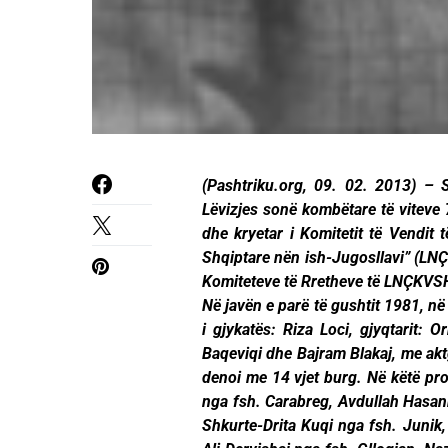
(Pashtriku.org, 09. 02. 2013) – 
Lëvizjes sonë kombëtare të viteve 
dhe kryetar i Komitetit të Vendit 
Shqiptare nën ish-Jugosllavi” (LNÇ
Komiteteve të Rretheve të LNÇKVSH
Në javën e parë të gushtit 1981, në
i gjykatës: Riza Loci, gjyqtarit: 
Baqeviqi dhe Bajram Blakaj, me aktg
denoi me 14 vjet burg. Në këtë pr
nga fsh. Carabreg, Avdullah Hasanm
Shkurte-Drita Kuqi nga fsh. Junik,