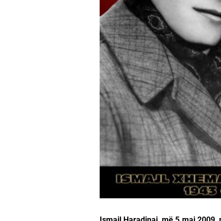
Ismajl Haradinaj, më 5 maj 2009, p