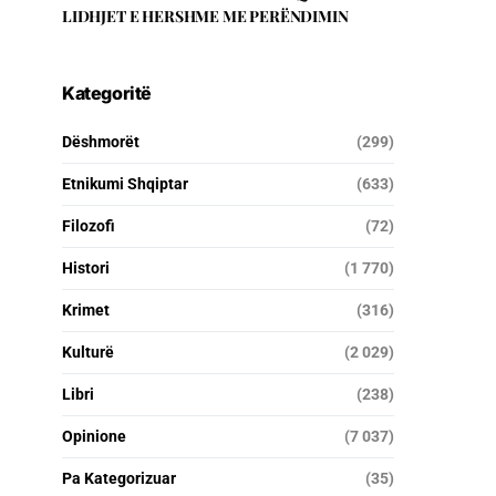
LIDHJET E HERSHME ME PERËNDIMIN
Kategoritë
Dëshmorët
(299)
Etnikumi Shqiptar
(633)
Filozofi
(72)
Histori
(1 770)
Krimet
(316)
Kulturë
(2 029)
Libri
(238)
Opinione
(7 037)
Pa Kategorizuar
(35)