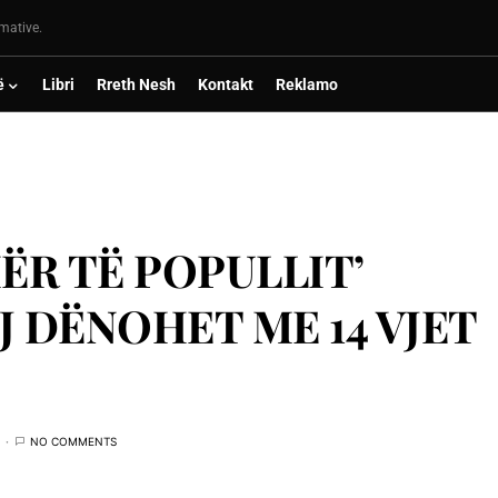
rmative.
ë
Libri
Rreth Nesh
Kontakt
Reklamo
ËR TË POPULLIT’
J DËNOHET ME 14 VJET
NO COMMENTS