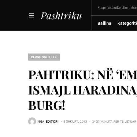
Faqe historike dhe info
Pashtriku
Ballina
Kategorit
PERSONALITETE
PAHTRIKU: NË ‘EM
ISMAJL HARADINA
BURG!
NGA
EDITORI
9 SHKURT, 2013
27 MINUTA PËR TË LEXUAR