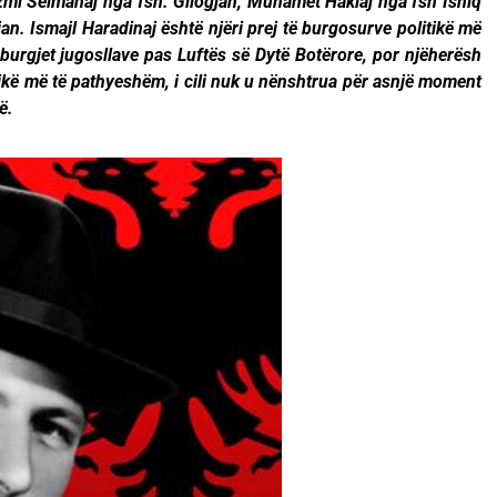
azmi Selmanaj nga fsh. Gllogjan, Muhamet Haklaj nga fsh Isniq
n. Ismajl Haradinaj është njëri prej të burgosurve politikë më
 burgjet jugosllave pas Luftës së Dytë Botërore, por njëherësh
tikë më të pathyeshëm, i cili nuk u nënshtrua për asnjë moment
ë.