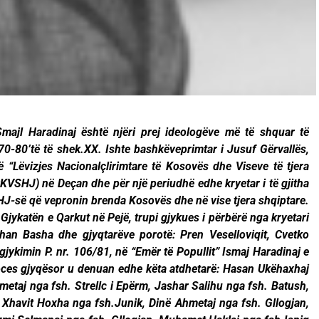
Smajl Haradinaj është njëri prej ideologëve më të shquar të
70-80’të të shek.XX. Ishte bashkëveprimtar i Jusuf Gërvallës,
të “Lëvizjes Nacionalçlirimtare të Kosovës dhe Viseve të tjera
KVSHJ) në Deçan dhe për një periudhë edhe kryetar i të gjitha
J-së që vepronin brenda Kosovës dhe në vise tjera shqiptare.
 Gjykatën e Qarkut në Pejë, trupi gjykues i përbërë nga kryetari
Orhan Basha dhe gjyqtarëve porotë: Pren Veselloviqit, Cvetko
jykimin P. nr. 106/81, në “Emër të Popullit” Ismaj Haradinaj e
oces gjyqësor u denuan edhe këta atdhetarë: Hasan Ukëhaxhaj
etaj nga fsh. Strellc i Epërm, Jashar Salihu nga fsh. Batush,
 Xhavit Hoxha nga fsh.Junik, Dinë Ahmetaj nga fsh. Gllogjan,