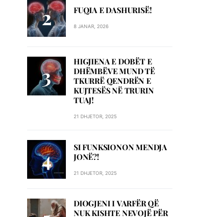
FUQIA E DASHURISË!
8 JANAR, 2026
HIGJIENA E DOBËT E
DHËMBËVE MUND TË
TKURRË QENDRËN E
KUJTESËS NË TRURIN
TUAJ!
21 DHJETOR, 2025
SI FUNKSIONON MENDJA
JONË?!
21 DHJETOR, 2025
DIOGJENI I VARFËR QË
NUK KISHTE NEVOJË PËR