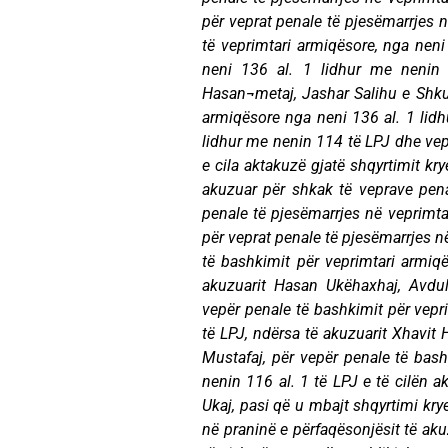
për veprat penale të pjesëmarrjes 
të veprimtari armiqësore, nga nen
neni 136 al. 1 lidhur me nenin 
Hasan¬metaj, Jashar Salihu e Shkur
armiqësore nga neni 136 al. 1 lid
lidhur me nenin 114 të LPJ dhe vepr
e cila aktakuzë gjatë shqyrtimit k
akuzuar për shkak të veprave pen
penale të pjesëmarrjes në veprimta
për veprat penale të pjesëmarrjes n
të bashkimit për veprimtari armiqë
akuzuarit Hasan Ukëhaxhaj, Avdul
vepër penale të bashkimit për vepr
të LPJ, ndërsa të akuzuarit Xhavit
Mustafaj, për vepër penale të bash
nenin 116 al. 1 të LPJ e të cilën a
Ukaj, pasi që u mbajt shqyrtimi krye
në praninë e përfaqësonjësit të aku