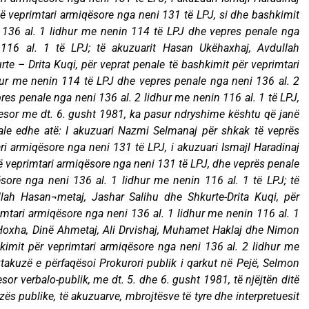
në veprimtari armiqësore nga neni 131 të LPJ, si dhe bashkimit
i 136 al. 1 lidhur me nenin 114 të LPJ dhe vepres penale nga
116 al. 1 të LPJ; të akuzuarit Hasan Ukëhaxhaj, Avdullah
te – Drita Kuqi, për veprat penale të bashkimit për veprimtari
hur me nenin 114 të LPJ dhe vepres penale nga neni 136 al. 2
es penale nga neni 136 al. 2 lidhur me nenin 116 al. 1 të LPJ,
ryesor me dt. 6. gusht 1981, ka pasur ndryshime kështu që janë
ale edhe atë: I akuzuari Nazmi Selmanaj për shkak të veprës
ri armiqësore nga neni 131 të LPJ, i akuzuari Ismajl Haradinaj
ë veprimtari armiqësore nga neni 131 të LPJ, dhe veprës penale
sore nga neni 136 al. 1 lidhur me nenin 116 al. 1 të LPJ; të
lah Hasan¬metaj, Jashar Salihu dhe Shkurte-Drita Kuqi, për
imtari armiqësore nga neni 136 al. 1 lidhur me nenin 116 al. 1
 Hoxha, Dinë Ahmetaj, Ali Drvishaj, Muhamet Haklaj dhe Nimon
kimit për veprimtari armiqësore nga neni 136 al. 2 lidhur me
ktakuzë e përfaqësoi Prokurori publik i qarkut në Pejë, Selmon
sor verbalo-publik, me dt. 5. dhe 6. gusht 1981, të njëjtën ditë
zës publike, të akuzuarve, mbrojtësve të tyre dhe interpretuesit