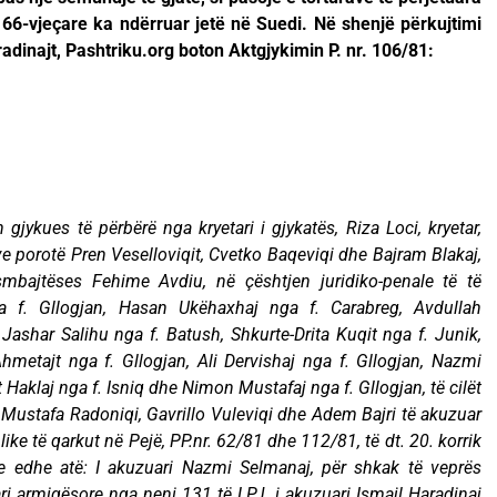
 66-vjeçare ka ndërruar jetë në Suedi. Në shenjë përkujtimi
adinajt, Pashtriku.org boton Aktgjykimin P. nr. 106/81:
 gjykues të përbërë nga kryetari i gjykatës, Riza Loci, kryetar,
e porotë Pren Veselloviqit, Cvetko Baqeviqi dhe Bajram Blakaj,
mbajtëses Fehime Avdiu, në çështjen juridiko-penale të të
ga f. Gllogjan, Hasan Ukëhaxhaj nga f. Carabreg, Avdullah
Jashar Salihu nga f. Batush, Shkurte-Drita Kuqit nga f. Junik,
metajt nga f. Gllogjan, Ali Dervishaj nga f. Gllogjan, Nazmi
Haklaj nga f. Isniq dhe Nimon Mustafaj nga f. Gllogjan, të cilët
 Mustafa Radoniqi, Gavrillo Vuleviqi dhe Adem Bajri të akuzuar
ke të qarkut në Pejë, PP.nr. 62/81 dhe 112/81, të dt. 20. korrik
e edhe atë: I akuzuari Nazmi Selmanaj, për shkak të veprës
ri armiqësore nga neni 131 të LPJ, i akuzuari Ismajl Haradinaj