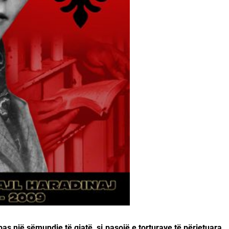
as një sëmundje të gjatë, si pasojë e torturave të përjetuara