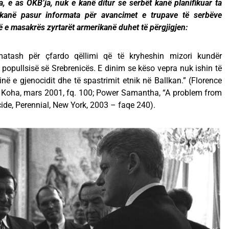
, e as OKB’ja, nuk e kanë ditur se serbët kanë planifikuar ta
kanë pasur informata për avancimet e trupave të serbëve
e masakrës zyrtarët armerikanë duhet të përgjigjen:
matash për çfardo qëllimi që të kryheshin mizori kundër
opullsisë së Srebrenicës. E dinim se këso vepra nuk ishin të
 e gjenocidit dhe të spastrimit etnik në Ballkan.” (Florence
Koha, mars 2001, fq. 100; Power Samantha, “A problem from
ide, Perennial, New York, 2003 – faqe 240).