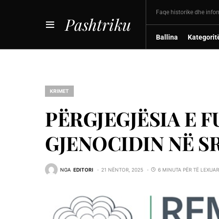
Faqe historike dhe info
Pashtriku
Ballina
Kategorit
KRIMET
PËRGJEGJËSIA E 
GJENOCIDIN NË S
NGA
EDITORI
21 NËNTOR, 2025
6 MINUTA PËR TË LEXUAR