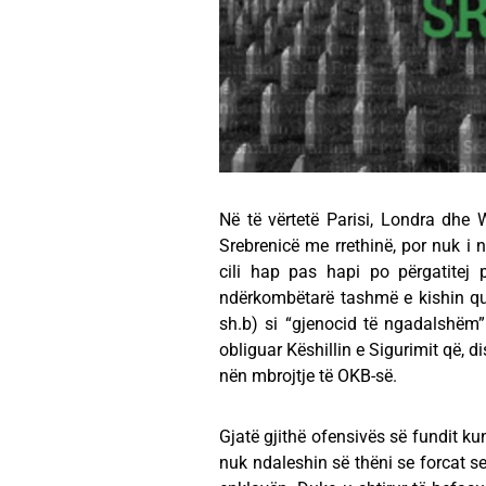
Në të vërtetë Parisi, Londra dhe 
Srebrenicë me rrethinë, por nuk i
cili hap pas hapi po përgatitej
ndërkombëtarë tashmë e kishin qua
sh.b) si “gjenocid të ngadalshëm” 
obliguar Këshillin e Sigurimit që, 
nën mbrojtje të OKB-së.
Gjatë gjithë ofensivës së fundit k
nuk ndaleshin së thëni se forcat s