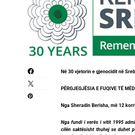
Në 30 vjetorin e gjenocidit në Sre
PËRGJEGJËSIA E FUQIVE TË MËD
Nga Sheradin Berisha, më 12 korr
Nga fundi i verës i vitit 1995 admi
cilën saktësisht thuhej se duhet p