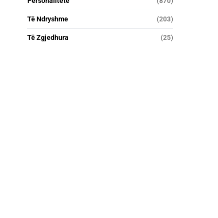
Personalitete
(870)
Të Ndryshme
(203)
Të Zgjedhura
(25)