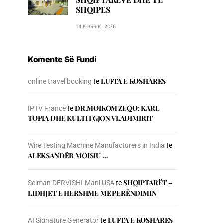
SHQIPES
14 KORRIK, 2026
Komente Së Fundi
LUFTA E KOSHARES
online travel booking
te
DR.MOIKOM ZEQO: KARL
IPTV France
te
TOPIA DHE KULTI I GJON VLADIMIRIT
Wire Testing Machine Manufacturers in India
te
ALEKSANDËR MOISIU …
SHQIPTARËT –
Selman DERVISHI-Mani USA
te
LIDHJET E HERSHME ME PERËNDIMIN
LUFTA E KOSHARES
AI Signature Generator
te