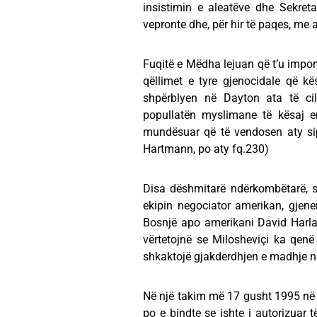
insistimin e aleatëve dhe Sekret
vepronte dhe, për hir të paqes, me a
Fuqitë e Mëdha lejuan që t’u imp
qëllimet e tyre gjenocidale që kës
shpërblyen në Dayton ata të ci
popullatën myslimane të kësaj e
mundësuar që të vendosen aty sipas
Hartmann, po aty fq.230)
Disa dëshmitarë ndërkombëtarë, sik
ekipin negociator amerikan, gjener
Bosnjë apo amerikani David Harla
vërtetojnë se Milosheviçi ka qenë 
shkaktojë gjakderdhjen e madhje n
Në një takim më 17 gusht 1995 në B
po e bindte se ishte i autorizuar