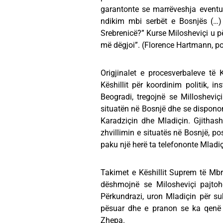
garantonte se marrëveshja eventual
ndikim mbi serbët e Bosnjës (…) s
Srebrenicë?” Kurse Milosheviçi u për
më dëgjoi”. (Florence Hartmann, po
Origjinalet e procesverbaleve të
Këshillit për koordinim politik, 
Beogradi, tregojnë se Millosheviç
situatën në Bosnjë dhe se disponont
Karadziçin dhe Mladiçin. Gjithas
zhvillimin e situatës në Bosnjë, p
paku një herë ta telefononte Mladi
Takimet e Këshillit Suprem të Mb
dëshmojnë se Milosheviçi pajtoh
Përkundrazi, uron Mladiçin për s
pësuar dhe e pranon se ka qenë 
Zhepa.