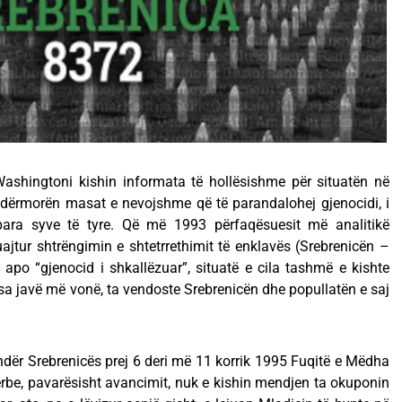
Washingtoni kishin informata të hollësishme për situatën në
 ndërmorën masat e nevojshme që të parandalohej gjenocidi, i
 para syve të tyre. Që më 1993 përfaqësuesit më analitikë
jtur shtrëngimin e shtetrrethimit të enklavës (Srebrenicën –
apo “gjenocid i shkallëzuar”, situatë e cila tashmë e kishte
disa javë më vonë, ta vendoste Srebrenicën dhe popullatën e saj
undër Srebrenicës prej 6 deri më 11 korrik 1995 Fuqitë e Mëdha
erbe, pavarësisht avancimit, nuk e kishin mendjen ta okuponin