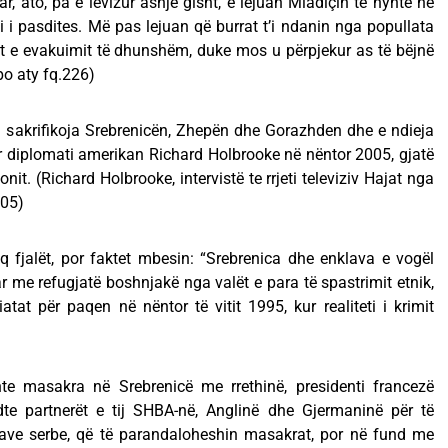
r, ato, pa e lëvizur asnjë gisht, e lejuan Mladiçin të hynte në
i i pasdites. Më pas lejuan që burrat t’i ndanin nga popullata
et e evakuimit të dhunshëm, duke mos u përpjekur as të bëjnë
po aty fq.226)
’i sakrifikoja Srebrenicën, Zhepën dhe Gorazhden dhe e ndieja
ar diplomati amerikan Richard Holbrooke në nëntor 2005, gjatë
nit. (Richard Holbrooke, intervistë te rrjeti televiziv Hajat nga
005)
q fjalët, por faktet mbesin: “Srebrenica dhe enklava e vogël
r me refugjatë boshnjakë nga valët e para të spastrimit etnik,
at për paqen në nëntor të vitit 1995, kur realiteti i krimit
te masakra në Srebrenicë me rrethinë, presidenti francezë
dte partnerët e tij SHBA-në, Anglinë dhe Gjermaninë për të
cave serbe, që të parandaloheshin masakrat, por në fund me