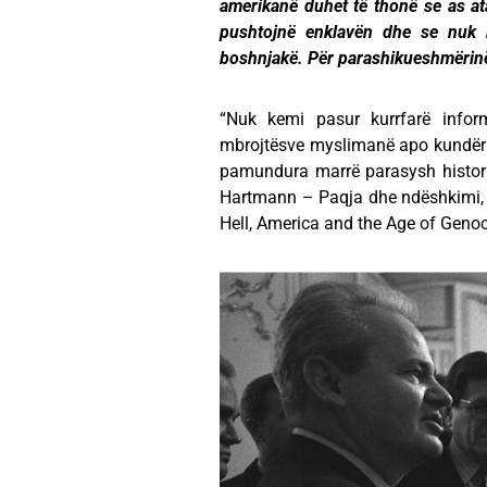
amerikanë duhet të thonë se as ata
pushtojnë enklavën dhe se nuk 
boshnjakë. Për parashikueshmërinë 
“Nuk kemi pasur kurrfarë infor
mbrojtësve myslimanë apo kundër p
pamundura marrë parasysh historinë
Hartmann – Paqja dhe ndëshkimi, 
Hell, America and the Age of Genoc