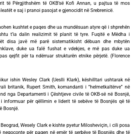
arit të Përgjithshëm të OKB’së Kofi Annan, u pajtua të mos
leatët e saj i pranoi pasojat e gjenocidit në Srebrenicë.
onohen kushtet e paqes dhe ua mundësuan atyre që i shprehën
htu t’ia dalin realizimit të planit të tyre. Fuqitë e Mëdha i
lët disa javë më parë sistematikisht dëbuan dhe mbytën
nklave, duke ua falë fushat e vdekjes, e më pas duke ua
 qejfit për ta ndërruar strukturën etnike përjetë. (Florence
ur ishin Wesley Clark (Ueslli Klark), këshilltari ushtarak në
ali britanik, Rupert Smith, komandanti i “helmetkaltërve” në
nd nga Departamenti i Ҫështjeve civile të OKB-së në Bosnjë,
i informuar për qëllimin e liderit të sebëve të Bosnjës që të
ë Bosnjë.
eograd, Wesely Clark e kishte pyetur Milosheviçin, i cili posa
 të negoconte për paqen në emër të serbëve të Bosnjës dhe të