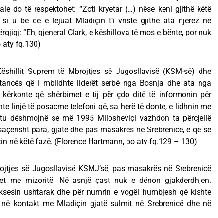
e do të respektohet: “Zoti kryetar (…) nëse keni gjithë këtë
i u bë që e lejuat Mladiçin t’i vriste gjithë ata njerëz në
gjigj: “Eh, gjeneral Clark, e këshillova të mos e bënte, por nuk
 aty fq.130)
 Këshillit Suprem të Mbrojtjes së Jugosllavisë (KSM-së) dhe
instancës që i mblidhte liderët serbë nga Bosnja dhe ata nga
i kërkonte që shërbimet e tij për çdo ditë të informonin për
e linjë të posacme telefoni që, sa herë të donte, e lidhnin me
htu dëshmojnë se më 1995 Milosheviçi vazhdon ta përcjellë
osaçërisht para, gjatë dhe pas masakrës në Srebrenicë, e që së
çin në këtë fazë. (Florence Hartmann, po aty fq.129 – 130)
rojtjes së Jugosllavisë KSMJ’së, pas masakrës në Srebrenicë
et me mizoritë. Në asnjë çast nuk e dënon gjakderdhjen.
uksesin ushtarak dhe për numrin e vogël humbjesh që kishte
në kontakt me Mladiçin gjatë sulmit në Srebrenicë dhe në