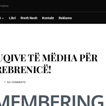
rmative.
ë
Libri
Rreth Nesh
Kontakt
Reklamo
FUQIVE TË MËDHA PËR
REBRENICË!
NO COMMENTS