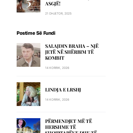
ASGJË!
21 DHJETOR, 2025
Postime Së Fundi
SALAJDIN BRAHA – NJЁ
JETЁ NЁ SHЁRBIM TЁ
KOMBIT
14 KORRIK, 2026
LINDJA E LRSHJ
14 KORRIK, 2026
PËRMENDJET MË TË
HERSHME TË
SHQIPTARËVE DHE TË