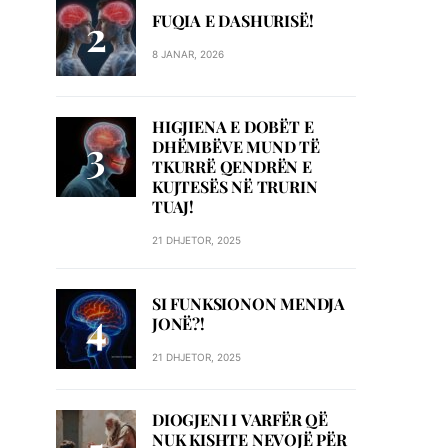
FUQIA E DASHURISË!
8 JANAR, 2026
HIGJIENA E DOBËT E
DHËMBËVE MUND TË
TKURRË QENDRËN E
KUJTESËS NË TRURIN
TUAJ!
21 DHJETOR, 2025
SI FUNKSIONON MENDJA
JONË?!
21 DHJETOR, 2025
DIOGJENI I VARFËR QË
NUK KISHTE NEVOJË PËR