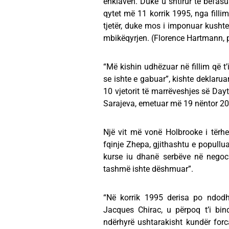
enklavën. Duke u shtirur të befasua
qytet më 11 korrik 1995, nga fillim
tjetër, duke mos i imponuar kusht
mbikëqyrjen. (Florence Hartmann, 
“Më kishin udhëzuar në fillim që t
se ishte e gabuar”, kishte deklaru
10 vjetorit të marrëveshjes së Dayto
Sarajeva, emetuar më 19 nëntor 2
Një vit më vonë Holbrooke i tërhe
fqinje Zhepa, gjithashtu e popullua
kurse iu dhanë serbëve në negociat
tashmë ishte dëshmuar”.
“Në korrik 1995 derisa po ndodh
Jacques Chirac, u përpoq t’i bin
ndërhyrë ushtarakisht kundër for