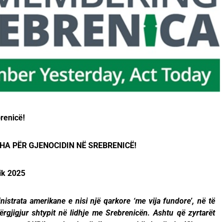
brenicë!
HA PËR GJENOCIDIN NË SREBRENICË!
ik 2025
nistrata amerikane e nisi një qarkore ‘me vija fundore’, në të
ërgjigjur shtypit në lidhje me Srebrenicën. Ashtu që zyrtarët