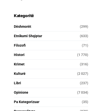
Kategoritë
Dëshmorët
(299)
Etnikumi Shqiptar
(633)
Filozofi
(71)
Histori
(1 770)
Krimet
(316)
Kulturë
(2 027)
Libri
(237)
Opinione
(7 034)
Pa Kategorizuar
(35)