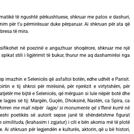
ematikë të ngushtë përkushtuese, shkruar me patos e dashuri,
ynim për t’u përmirësuar duke përparuar. Ai shkruan për ata që
mbresa të mira.
lasifikohet në poezinë e angazhuar shoqërore, shkruar me një
u spikat stili i ligjërimit të bukur, thurur me aq dashamirësi nga
jep imazhin e Selenicës që asfaltoi botën, edhe udhët e Parisit.
rtin e tij shkroi për mirësinë, për njerëzit e virtytshëm, për
atjetër me bijtë e Selenicës, që mërguan si lule nëpër botë dhe
e lagjes së tij: Margën, Guçën, Dhoksinë, Nastën, ca Spira, ca
hirren me mall nëpër lagje/ si monumente që s’flenë kurrë në
hijeshi poetikës së autorit sepse janë të shëndetshme figurat
he
similituda, (
krahasim i zgjatur) i cili e bën akoma më të plotë
 Ai shkruan për legjendën e kulturës, aktorin, që u bë histori,