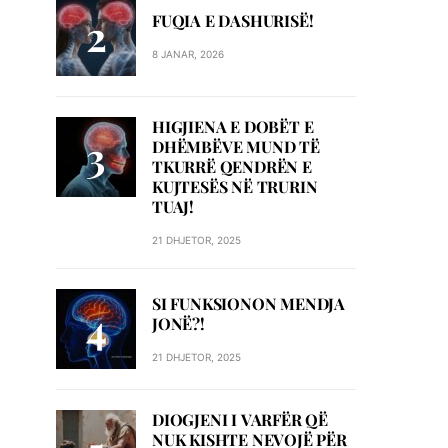
FUQIA E DASHURISË!
8 JANAR, 2026
HIGJIENA E DOBËT E
DHËMBËVE MUND TË
TKURRË QENDRËN E
KUJTESËS NË TRURIN
TUAJ!
21 DHJETOR, 2025
SI FUNKSIONON MENDJA
JONË?!
21 DHJETOR, 2025
DIOGJENI I VARFËR QË
NUK KISHTE NEVOJË PËR