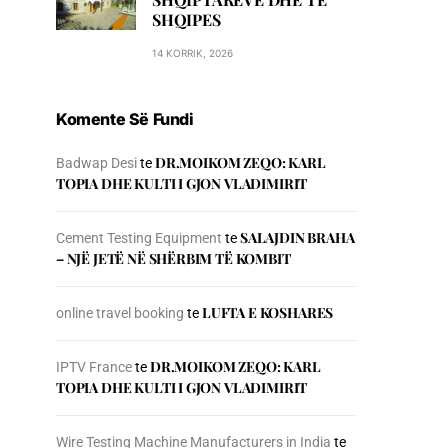
SHQIPES
14 KORRIK, 2026
Komente Së Fundi
DR.MOIKOM ZEQO: KARL
Badwap Desi
te
TOPIA DHE KULTI I GJON VLADIMIRIT
SALAJDIN BRAHA
Cement Testing Equipment
te
– NJЁ JETЁ NЁ SHЁRBIM TЁ KOMBIT
LUFTA E KOSHARES
online travel booking
te
DR.MOIKOM ZEQO: KARL
IPTV France
te
TOPIA DHE KULTI I GJON VLADIMIRIT
Wire Testing Machine Manufacturers in India
te