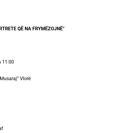
ORTRETE QË NA FRYMËZOJNË”
a 11:00
 Musaraj” Vlorë
af