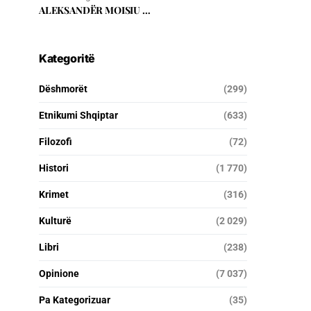
ALEKSANDËR MOISIU …
Kategoritë
Dëshmorët
(299)
Etnikumi Shqiptar
(633)
Filozofi
(72)
Histori
(1 770)
Krimet
(316)
Kulturë
(2 029)
Libri
(238)
Opinione
(7 037)
Pa Kategorizuar
(35)