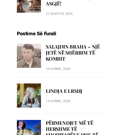
ASGJË!
21 DHJETOR, 2025
Postime Së Fundi
SALAJDIN BRAHA – NJЁ
JETЁ NЁ SHЁRBIM TЁ
KOMBIT
14 KORRIK, 2026
LINDJA E LRSHJ
14 KORRIK, 2026
PËRMENDJET MË TË
HERSHME TË
SHQIPTARËVE DHE TË