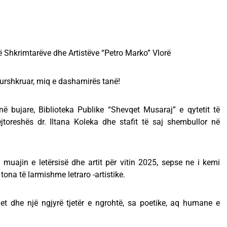
së Shkrimtarëve dhe Artistëve “Petro Marko” Vlorë
kurshkruar, miq e dashamirës tanë!
ë bujare, Biblioteka Publike “Shevqet Musaraj” e qytetit të
jtoreshës dr. Iltana Koleka dhe stafit të saj shembullor në
 muajin e letërsisë dhe artit për vitin 2025, sepse ne i kemi
ë tona të larmishme letraro -artistike.
et dhe një ngjyrë tjetër e ngrohtë, sa poetike, aq humane e