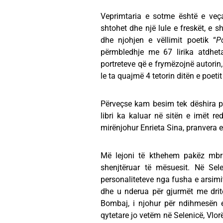
Veprimtaria e sotme është e veça
shtohet dhe një lule e freskët, 
dhe njohjen e vëllimit poetik “
P
përmbledhje me 67 lirika atdhet
portreteve që e frymëzojnë autorin, 
le ta quajmë 4 tetorin ditën e poet
Përveçse kam besim tek dëshira për
libri ka kaluar në sitën e imët re
mirënjohur Enrieta Sina, pranvera 
Më lejoni të kthehem pakëz mbr
shenjtëruar të mësuesit. Në Se
personaliteteve nga fusha e arsimit,
dhe u nderua për gjurmët me drit
Bombaj, i njohur për ndihmesën e
qytetare jo vetëm në Selenicë, Vlor