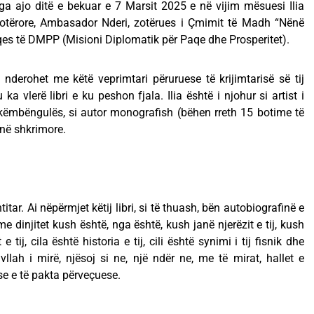
ga ajo ditë e bekuar e 7 Marsit 2025 e në vijim mësuesi Ilia
otërore, Ambasador Nderi, zotërues i Çmimit të Madh “Nënë
aqes të DMPP (Misioni Diplomatik për Paqe dhe Prosperitet).
nderohet me këtë veprimtari përuruese të krijimtarisë së tij
ka vlerë libri e ku peshon fjala. Ilia është i njohur si artist i
 këmbëngulës, si autor monografish (bëhen rreth 15 botime të
binë shkrimore.
itar. Ai nëpërmjet këtij libri, si të thuash, bën autobiografinë e
me dinjitet kush është, nga është, kush janë njerëzit e tij, kush
e tij, cila është historia e tij, cili është synimi i tij fisnik dhe
 vllah i mirë, njësoj si ne, një ndër ne, me të mirat, hallet e
e e të pakta përveçuese.