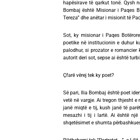
hapësirave të qarkut tonë. Qysh n
Bombaj është Misionar i Paqes B
Tereza” dhe anëtar i misionit të P
Sot, ky misionar i Paqes Botërore 
poetike në institucionin e duhur ku 
palodhur, si prozator e romancier
autorit deri sot, sepse ai është tur
Çfarë vërej tek ky poet?
Së pari, Ilia Bombaj është poet ident
vetë në vargje. Ai tregon thjesht e 
janë miqtë e tij, kush janë të parët 
mesazhi i tij i lartë. Ai është një
shqetësimet e shumta përbashkues