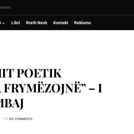
rmative.
ë
Libri
Rreth Nesh
Kontakt
Reklamo
MIT POETIK
 FRYMËZOJNË” – I
MBAJ
NO COMMENTS