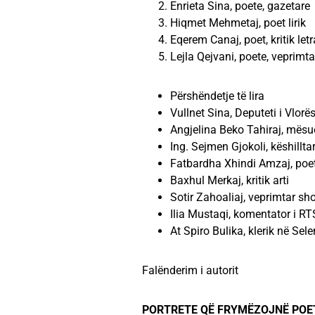
Enrieta Sina, poete, gazetare
Hiqmet Mehmetaj, poet lirik
Eqerem Canaj, poet, kritik letr
Lejla Qejvani, poete, veprimt
Përshëndetje të lira
Vullnet Sina, Deputeti i Vlorë
Angjelina Beko Tahiraj, mësu
Ing. Sejmen Gjokoli, këshillta
Fatbardha Xhindi Amzaj, poe
Baxhul Merkaj, kritik arti
Sotir Zahoaliaj, veprimtar sh
Ilia Mustaqi, komentator i R
At Spiro Bulika, klerik në Sele
Falënderim i autorit
PORTRETE QË FRYMËZOJNË POET