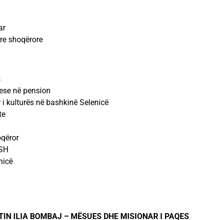
ar
are shoqërore
s
ese në pension
r i kulturës në bashkinë Selenicë
te
oqëror
TSH
nicë
IN ILIA BOMBAJ – MËSUES DHE MISIONAR I PAQES