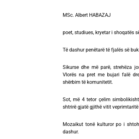
MSc. Albert HABAZAJ
poet, studiues, kryetar i shoqatës 
Të dashur penëtarë të fjalës së bu
Sikurse dhe më parë, strehëza jon
Vlorës na pret me bujari falë dre
shërbim të komunitetit.
Sot, më 4 tetor çelim simbolikisht
shtrirë gjatë gjithë vitit veprimtarit
Mozaikut tonë kulturor po i shtoh
dashur.