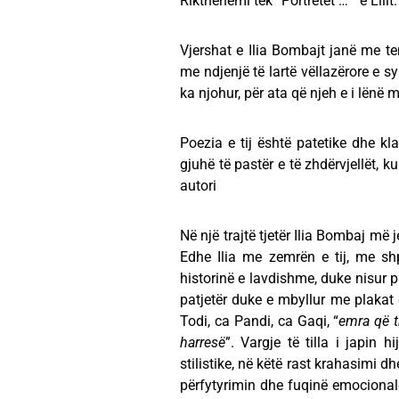
Rikthehemi tek “Portretet …” e Lilit.
Vjershat e Ilia Bombajt janë me t
me ndjenjë të lartë vëllazërore e s
ka njohur, për ata që njeh e i lënë 
Poezia e tij është patetike dhe k
gjuhë të pastër e të zhdërvjellët, k
autori
Në një trajtë tjetër Ilia Bombaj më 
Edhe Ilia me zemrën e tij, me shpi
historinë e lavdishme, duke nisur p
patjetër duke e mbyllur me plakat 
Todi, ca Pandi, ca Gaqi, “
emra që t
harresë
”. Vargje të tilla i japin 
stilistike, në këtë rast krahasimi d
përfytyrimin dhe fuqinë emocionale.