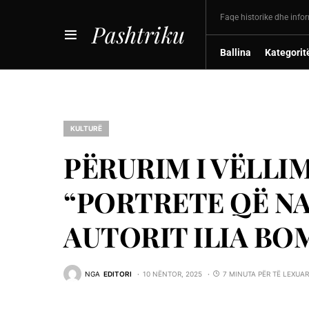
Faqe historike dhe info
Pashtriku
Ballina
Kategorit
KULTURË
PËRURIM I VËLLI
“PORTRETE QË NA
AUTORIT ILIA BO
NGA
EDITORI
10 NËNTOR, 2025
7 MINUTA PËR TË LEXUAR