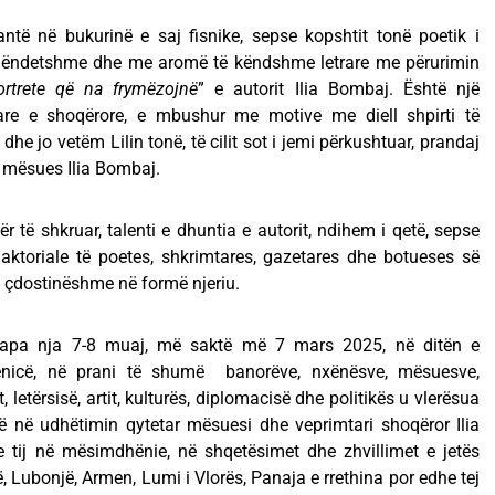
ntë në bukurinë e saj fisnike, sepse kopshtit tonë poetik i
e shëndetshme dhe me aromë të këndshme letrare me përurimin
ortrete që na frymëzojnë
” e autorit Ilia Bombaj. Është një
are e shoqërore, e mbushur me motive me diell shpirti të
dhe jo vetëm Lilin tonë, të cilit sot i jemi përkushtuar, prandaj
it mësues Ilia Bombaj.
 të shkruar, talenti e dhuntia e autorit, ndihem i qetë, sepse
daktoriale të poetes, shkrimtares, gazetares dhe botueses së
e çdostinëshme në formë njeriu.
apa nja 7-8 muaj, më saktë më 7 mars 2025, në ditën e
lenicë, në prani të shumë banorëve, nxënësve, mësuesve,
 letërsisë, artit, kulturës, diplomacisë dhe politikës u vlerësua
ë në udhëtimin qytetar mësuesi dhe veprimtari shoqëror Ilia
 tij në mësimdhënie, në shqetësimet dhe zhvillimet e jetës
ë, Lubonjë, Armen, Lumi i Vlorës, Panaja e rrethina por edhe tej