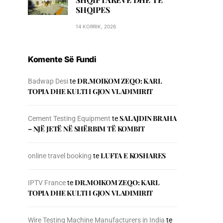
SHQIPES
14 KORRIK, 2026
Komente Së Fundi
DR.MOIKOM ZEQO: KARL
Badwap Desi
te
TOPIA DHE KULTI I GJON VLADIMIRIT
SALAJDIN BRAHA
Cement Testing Equipment
te
– NJЁ JETЁ NЁ SHЁRBIM TЁ KOMBIT
LUFTA E KOSHARES
online travel booking
te
DR.MOIKOM ZEQO: KARL
IPTV France
te
TOPIA DHE KULTI I GJON VLADIMIRIT
Wire Testing Machine Manufacturers in India
te