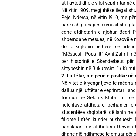
atij qyteti dhe e vijoi veprimtarinë 
Në vitin l909, megjithëse ilegalish
Pejë. Ndërsa, në vitin l910, me për
parë i shqipes për nxënësit shqipt
edhe atdhetarin e njohur, Bedri P
shpërndanë mësues, në Kosovë e në 
do ta kujtonin përherë me nderim
“Mësuesi i Popullit” Avni Zajmi më 
për historinë e Skenderbeut, për
shtypeshin në Bukuresht…” ( Kumtim
2. Luftëtar, me penë e pushkë në 
Në vitet e kryengritjeve të mëdha 
dallua një luftëtar e veprimtar i shq
formua në Selanik Klubi i ri me
ndjenjave atdhetare, përhapjen e
studentëve shqiptarë, që ishin në a
fillonte luftën kundër pushtuesit.
bashkuan me atdhetarin Dervish H
dhanë një ndihmesë të çmuar për or