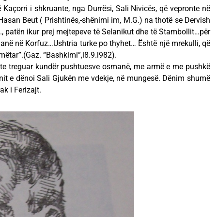
ë Kaçorri i shkruante, nga Durrësi, Sali Nivicës, që vepronte në
 Hasan Beut ( Prishtinës,-shënimi im, M.G.) na thotë se Dervish
., patën ikur prej mejtepeve të Selanikut dhe të Stambollit…për
 janë në Korfuz…Ushtria turke po thyhet… Është një mrekulli, që
ëtar”.(Gaz. “Bashkimi”,l8.9.l982).
ishte treguar kundër pushtuesve osmanë, me armë e me pushkë
renit e dënoi Sali Gjukën me vdekje, në mungesë. Dënim shumë
ak i Ferizajt.