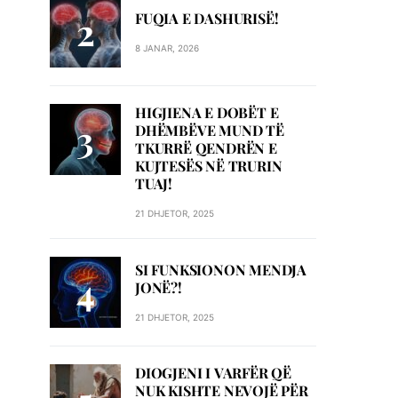
FUQIA E DASHURISË!
8 JANAR, 2026
HIGJIENA E DOBËT E
DHËMBËVE MUND TË
TKURRË QENDRËN E
KUJTESËS NË TRURIN
TUAJ!
21 DHJETOR, 2025
SI FUNKSIONON MENDJA
JONË?!
21 DHJETOR, 2025
DIOGJENI I VARFËR QË
NUK KISHTE NEVOJË PËR