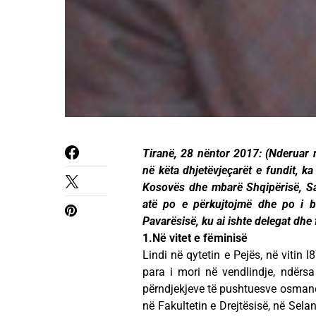
Tiranë, 28 nëntor 2017: (Nderuar m
në këta dhjetëvjeçarët e fundit, ka
Kosovës dhe mbarë Shqipërisë, Sal
atë po e përkujtojmë dhe po i b
Pavarësisë, ku ai ishte delegat dhe 
1.Në vitet e fëminisë
Lindi në qytetin e Pejës, në vitin 
para i mori në vendlindje, ndërs
përndjekjeve të pushtuesve osmanë. 
në Fakultetin e Drejtësisë, në Selan