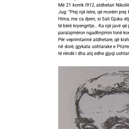
Më 21 korrik l912, atdhetari Nikoll
Jug: “Prej një letre, që morëm prej
Hima, me ca djem, si Sali Gjuka etj
të bërë kryengritje… Ka një javë që
paralajmëron ngadhnjimin tonë kom
Për veprimtarinë atdhetare, që k
në dorë, gjykata ushtarake e Priz
të rëndë i dha atij edhe gjyqi ushtar