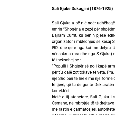
Sali Gjukë Dukagjini (1876-1925)
Sali Gjuka u bë një ndër udhëheqës
emrin “Shoqëria e zezë për shpëtim”
Bajram Currit, ku bënin pjesë edhe
organizator i mbledhjes së kësaj Sh
l9l2 dhe që e ngarkoi me detyra të
nënshkrua (pra dhe nga S.Gjuka) nj
të theksohej se :
“Populli i Shqipërisë po i kapë arm
për t’u dalë zot tokave të veta. Pra,
një Shqipëri të lirë e me një formë
të tjerë, që ta dërgonte Deklarat
korrektësi.
Idetë e tij atdhetare, Sali Gjuka 
Osmane, në mbrojtje të të drejtave t
me rastin e çarmatosjes, autoritete