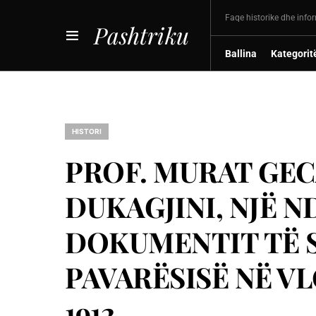
Faqe historike dhe info
Pashtriku
Ballina
Kategorit
HISTORI
PROF. MURAT GECA
DUKAGJINI, NJË 
DOKUMENTIT TË S
PAVARËSISË NË V
1912