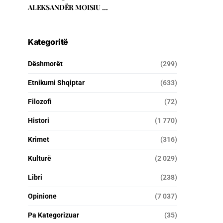
ALEKSANDËR MOISIU …
Kategoritë
Dëshmorët
(299)
Etnikumi Shqiptar
(633)
Filozofi
(72)
Histori
(1 770)
Krimet
(316)
Kulturë
(2 029)
Libri
(238)
Opinione
(7 037)
Pa Kategorizuar
(35)