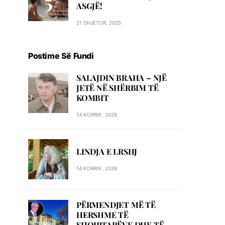
ASGJË!
21 DHJETOR, 2025
Postime Së Fundi
SALAJDIN BRAHA – NJЁ
JETЁ NЁ SHЁRBIM TЁ
KOMBIT
14 KORRIK, 2026
LINDJA E LRSHJ
14 KORRIK, 2026
PËRMENDJET MË TË
HERSHME TË
SHQIPTARËVE DHE TË