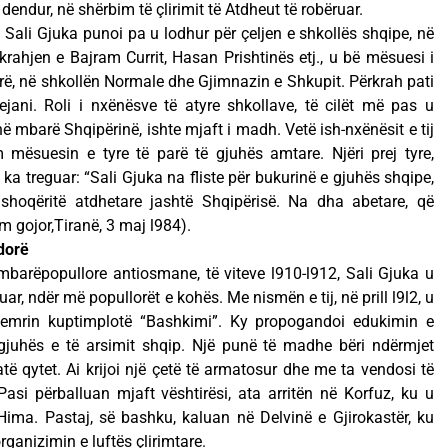
e dendur, në shërbim të çlirimit të Atdheut të robëruar.
t, Sali Gjuka punoi pa u lodhur për çeljen e shkollës shqipe, në
krahjen e Bajram Currit, Hasan Prishtinës etj., u bë mësuesi i
arë, në shkollën Normale dhe Gjimnazin e Shkupit. Përkrah pati
ejani. Roli i nxënësve të atyre shkollave, të cilët më pas u
mbarë Shqipërinë, ishte mjaft i madh. Vetë ish-nxënësit e tij
 mësuesin e tyre të parë të gjuhës amtare. Njëri prej tyre,
ka treguar: “Sali Gjuka na fliste për bukurinë e gjuhës shqipe,
 shoqëritë atdhetare jashtë Shqipërisë. Na dha abetare, që
 gojor,Tiranë, 3 maj l984).
dorë
mbarëpopullore antiosmane, të viteve l910-l912, Sali Gjuka u
uar, ndër më popullorët e kohës. Me nismën e tij, në prill l9l2, u
 emrin kuptimplotë “Bashkimi”. Ky propogandoi edukimin e
 gjuhës e të arsimit shqip. Një punë të madhe bëri ndërmjet
të qytet. Ai krijoi një çetë të armatosur dhe me ta vendosi të
 Pasi përballuan mjaft vështirësi, ata arritën në Korfuz, ku u
ima. Pastaj, së bashku, kaluan në Delvinë e Gjirokastër, ku
ganizimin e luftës çlirimtare.