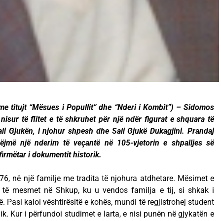
e titujt “Mësues i Popullit” dhe “Nderi i Kombit”) – Sidomos
 nisur të flitet e të shkruhet për një ndër figurat e shquara të
i Gjukën, i njohur shpesh dhe Sali Gjukë Dukagjini. Prandaj
ëjmë një nderim të veçantë në 105-vjetorin e shpalljes së
firmëtar i dokumentit historik.
l876, në një familje me tradita të njohura atdhetare. Mësimet e
a të mesmet në Shkup, ku u vendos familja e tij, si shkak i
Pasi kaloi vështirësitë e kohës, mundi të regjistrohej student
ik. Kur i përfundoi studimet e larta, e nisi punën në gjykatën e