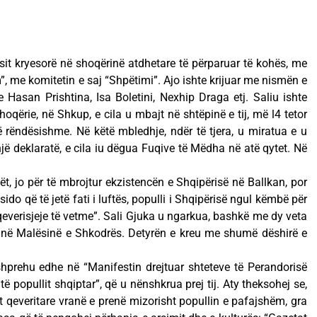
it kryesorë në shoqërinë atdhetare të përparuar të kohës, me
, me komitetin e saj “Shpëtimi”. Ajo ishte krijuar me nismën e
 Hasan Prishtina, Isa Boletini, Nexhip Draga etj. Saliu ishte
oqërie, në Shkup, e cila u mbajt në shtëpinë e tij, më l4 tetor
 rëndësishme. Në këtë mbledhje, ndër të tjera, u miratua e u
ë deklaratë, e cila iu dëgua Fuqive të Mëdha në atë qytet. Në
ët, jo për të mbrojtur ekzistencën e Shqipërisë në Ballkan, por
 sido që të jetë fati i luftës, populli i Shqipërisë ngul këmbë për
 qeverisjeje të vetme”. Sali Gjuka u ngarkua, bashkë me dy veta
ën në Malësinë e Shkodrës. Detyrën e kreu me shumë dëshirë e
i shprehu edhe në “Manifestin drejtuar shteteve të Perandorisë
ë popullit shqiptar”, që u nënshkrua prej tij. Aty theksohej se,
t qeveritare vranë e prenë mizorisht popullin e pafajshëm, gra