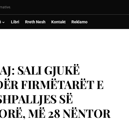
rmative.
ë
Libri
Rreth Nesh
Kontakt
Reklamo
J: SALI GJUKË
NDËR FIRMËTARËT E
HPALLJES SË
LORË, MË 28 NËNTOR