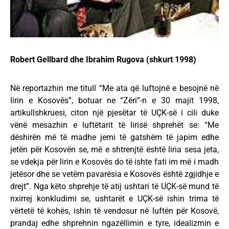
Robert Gellbard dhe Ibrahim Rugova (shkurt 1998)
Në reportazhin me titull “Me ata që luftojnë e besojnë në
lirin e Kosovës”, botuar ne “Zëri”-n e 30 majit 1998,
artikullshkruesi, citon një pjesëtar të UÇK-së i cili duke
vënë mesazhin e luftëtarit të lirisë shprehët se: “Me
dëshirën më të madhe jemi të gatshëm të japim edhe
jetën për Kosovën se, më e shtrenjtë është liria sesa jeta,
se vdekja për lirin e Kosovës do të ishte fati im më i madh
jetësor dhe se vetëm pavarësia e Kosovës është zgjidhje e
drejt”. Nga këto shprehje të atij ushtari të UÇK-së mund të
nxirrej konkludimi se, ushtarët e UÇK-së ishin trima të
vërtetë të kohës, ishin të vendosur në luftën për Kosovë,
prandaj edhe shprehnin ngazëllimin e tyre, idealizmin e