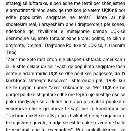
strategjisë luftarake, e bën edhe më lehtë për shënjestrën
e armatimit të rënd serb, që rrezikon jo vetëm UÇK-në por
edhe popullatën shqiptare në tërësi”. Ishte ai një
shqetësim real, i arsyeshëm dhe i drejtpërdrejt për kohën,
ndërkohë që, zhvillimet e mëtejshme brenda UÇK-së
dëshmojnë se, ishte forcuar edhe krahu politik, të cilin e
drejtonte, Drejtori i Drejtorisë Politike të UÇK-së, z. Hashim
Thaçi.
“Zëri” me këtë rast citon një ekspert ushtarak amerikan i
cili kishte deklaruar se: “Fakti që popullata shqiptare tash
është e ndarë midis UÇK-së dhe politikës paqësore, do t’i
kushtonte shtrenjtë Kosovës”. Ishte muaji prill, 1998 kur
në të njëjtin numër “Zëri” shkruante se “Për UÇK-në në
qarqet politike shqiptare edhe më tej ka një heshtje ose së
paku mëdyshje se a duhet bërë apo jo analiza publike e
veprimeve dhe e qëllimeve të saj”, për të konstatuar se
“Tashmë duket se UÇK-ja po zhvillohet në një organizatë
të fuqishme guerile, madje se është duke u vënë në ballë
të rebelimit dhe të kryengritjes”. Pra, artikullshkruesi, vë