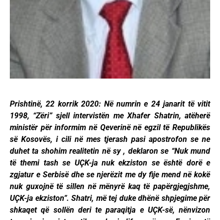
Prishtinë, 22 korrik 2020: Në numrin e 24 janarit të vitit
1998, “Zëri” sjell intervistën me Xhafer Shatrin, atëherë
ministër për informim në Qeverinë në egzil të Republikës
së Kosovës, i cili në mes tjerash pasi apostrofon se ne
duhet ta shohim realitetin në sy , deklaron se “Nuk mund
të themi tash se UÇK-ja nuk ekziston se është dorë e
zgjatur e Serbisë dhe se njerëzit me dy fije mend në kokë
nuk guxojnë të sillen në mënyrë kaq të papërgjegjshme,
UÇK-ja ekziston”. Shatri, më tej duke dhënë shpjegime për
shkaqet që sollën deri te paraqitja e UÇK-së, nënvizon