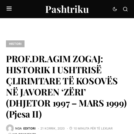
Pashtriku
HISTORI
PROF.DR.AGIM ZOGAJ:
HISTORIK I USHTRISË
ÇLIRIMTARE TË KOSOVËS
NË JAVOREN ‘ZËRI’
(DHJETOR 1997 – MARS 1999)
(Pjesa II)
NGA
EDITORI
21 KORRIK, 2020
10 MINUTA PËR TË LEXUAR