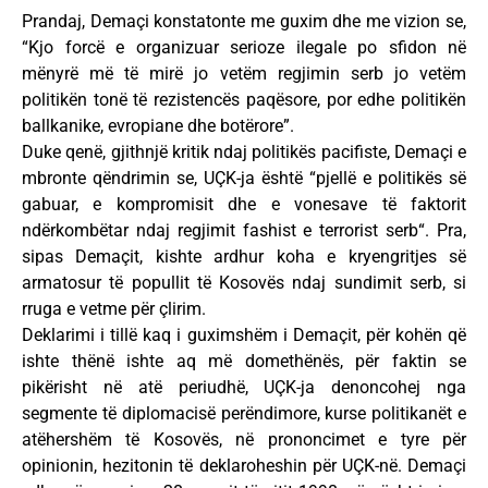
Prandaj, Demaçi konstatonte me guxim dhe me vizion se,
“Kjo forcë e organizuar serioze ilegale po sfidon në
mënyrë më të mirë jo vetëm regjimin serb jo vetëm
politikën tonë të rezistencës paqësore, por edhe politikën
ballkanike, evropiane dhe botërore”.
Duke qenë, gjithnjë kritik ndaj politikës pacifiste, Demaçi e
mbronte qëndrimin se, UÇK-ja është “pjellë e politikës së
gabuar, e kompromisit dhe e vonesave të faktorit
ndërkombëtar ndaj regjimit fashist e terrorist serb“. Pra,
sipas Demaçit, kishte ardhur koha e kryengritjes së
armatosur të popullit të Kosovës ndaj sundimit serb, si
rruga e vetme për çlirim.
Deklarimi i tillë kaq i guximshëm i Demaçit, për kohën që
ishte thënë ishte aq më domethënës, për faktin se
pikërisht në atë periudhë, UÇK-ja denoncohej nga
segmente të diplomacisë perëndimore, kurse politikanët e
atëhershëm të Kosovës, në prononcimet e tyre për
opinionin, hezitonin të deklaroheshin për UÇK-në. Demaçi