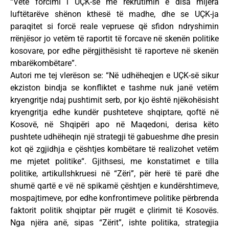
“Vetë forcimi i UÇK-së me rekrutimin e disa mijëra
luftëtarëve shënon kthesë të madhe, dhe se UÇK-ja
paraqitet si forcë reale vepruese që sfidon ndryshimin
rrënjësor jo vetëm të raportit të forcave në skenën politike
kosovare, por edhe përgjithësisht të raporteve në skenën
mbarëkombëtare”.
Autori me tej vlerëson se: “Në udhëheqjen e UÇK-së sikur
ekziston bindja se konfliktet e tashme nuk janë vetëm
kryengritje ndaj pushtimit serb, por kjo është njëkohësisht
kryengritja edhe kundër pushteteve shqiptare, qoftë në
Kosovë, në Shqipëri apo në Maqedoni, derisa këto
pushtete udhëheqin një strategji të gabueshme dhe presin
kot që zgjidhja e çështjes kombëtare të realizohet vetëm
me mjetet politike“. Gjithsesi, me konstatimet e tilla
politike, artikullshkruesi në “Zëri”, për herë të parë dhe
shumë qartë e vë në spikamë çështjen e kundërshtimeve,
mospajtimeve, por edhe konfrontimeve politike përbrenda
faktorit politik shqiptar për rrugët e çlirimit të Kosovës.
Nga njëra anë, sipas “Zërit”, ishte politika, strategjia