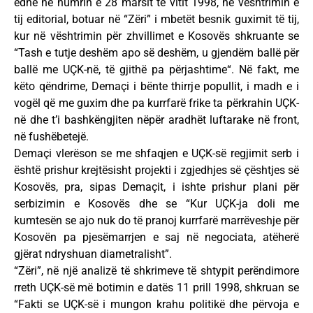
edhe në numrin e 28 marsit të vitit 1998, në vështrimin e
tij editorial, botuar në “Zëri” i mbetët besnik guximit të tij,
kur në vështrimin për zhvillimet e Kosovës shkruante se
“Tash e tutje deshëm apo së deshëm, u gjendëm ballë për
ballë me UÇK-në, të gjithë pa përjashtime“. Në fakt, me
këto qëndrime, Demaçi i bënte thirrje popullit, i madh e i
vogël që me guxim dhe pa kurrfarë frike ta përkrahin UÇK-
në dhe t’i bashkëngjiten nëpër aradhët luftarake në front,
në fushëbetejë.
Demaçi vlerëson se me shfaqjen e UÇK-së regjimit serb i
është prishur krejtësisht projekti i zgjedhjes së çështjes së
Kosovës, pra, sipas Demaçit, i ishte prishur plani për
serbizimin e Kosovës dhe se “Kur UÇK-ja doli me
kumtesën se ajo nuk do të pranoj kurrfarë marrëveshje për
Kosovën pa pjesëmarrjen e saj në negociata, atëherë
gjërat ndryshuan diametralisht”.
“Zëri”, në një analizë të shkrimeve të shtypit perëndimore
rreth UÇK-së më botimin e datës 11 prill 1998, shkruan se
“Fakti se UÇK-së i mungon krahu politikë dhe përvoja e