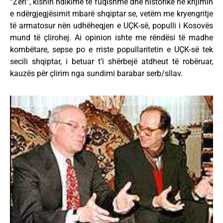
“Zëri”, kishin ndikime të fuqishme dhe historike në krijimin
e ndërgjegjësimit mbarë shqiptar se, vetëm me kryengritje
të armatosur nën udhëheqjen e UÇK-së, populli i Kosovës
mund të çlirohej. Ai opinion ishte me rëndësi të madhe
kombëtare, sepse po e rriste popullaritetin e UÇK-së tek
secili shqiptar, i betuar t’i shërbejë atdheut të robëruar,
kauzës për çlirim nga sundimi barabar serb/sllav.