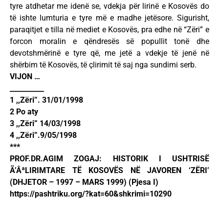
tyre atdhetar me idenë se, vdekja për lirinë e Kosovës do
të ishte lumturia e tyre më e madhe jetësore. Sigurisht,
paraqitjet e tilla në mediet e Kosovës, pra edhe në “Zëri” e
forcon moralin e qëndresës së popullit tonë dhe
devotshmërinë e tyre që, me jetë a vdekje të jenë në
shërbim të Kosovës, të çlirimit të saj nga sundimi serb.
VIJON …
__________
1 ,,Zëri”. 31/01/1998
2 Po aty
3 ,,Zëri” 14/03/1998
4 ,,Zëri”.9/05/1998
***
PROF.DR.AGIM ZOGAJ: HISTORIK I USHTRISË
Ã’ÂªLIRIMTARE TË KOSOVËS NË JAVOREN ‘ZËRI’
(DHJETOR – 1997 – MARS 1999) (Pjesa I)
https://pashtriku.org/?kat=60&shkrimi=10290