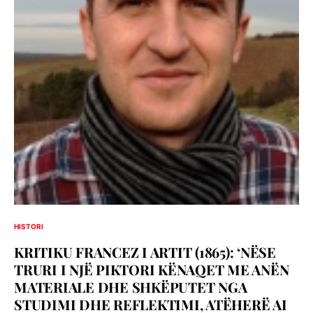
HISTORI
KRITIKU FRANCEZ I ARTIT (1865): ‘NËSE
TRURI I NJË PIKTORI KËNAQET ME ANËN
MATERIALE DHE SHKËPUTET NGA
STUDIMI DHE REFLEKTIMI, ATËHERË AI