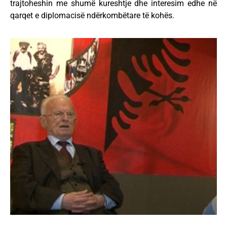
trajtoheshin me shumë kureshtje dhe interesim edhe në
qarqet e diplomacisë ndërkombëtare të kohës.