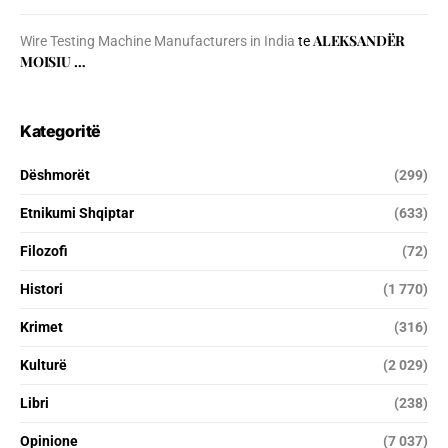
ALEKSANDËR
Wire Testing Machine Manufacturers in India
te
MOISIU …
Kategoritë
Dëshmorët
(299)
Etnikumi Shqiptar
(633)
Filozofi
(72)
Histori
(1 770)
Krimet
(316)
Kulturë
(2 029)
Libri
(238)
Opinione
(7 037)