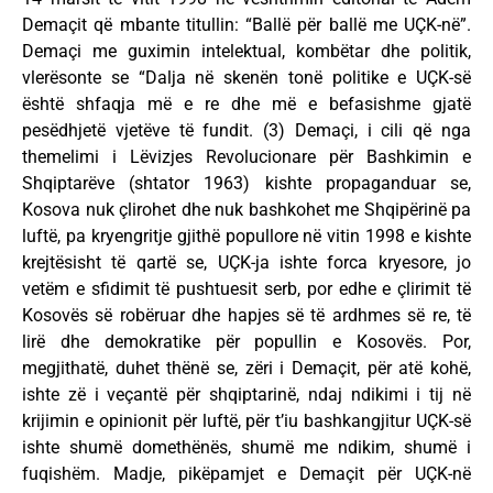
Demaçit që mbante titullin: “Ballë për ballë me UÇK-në”.
Demaçi me guximin intelektual, kombëtar dhe politik,
vlerësonte se “Dalja në skenën tonë politike e UÇK-së
është shfaqja më e re dhe më e befasishme gjatë
pesëdhjetë vjetëve të fundit. (3) Demaçi, i cili që nga
themelimi i Lëvizjes Revolucionare për Bashkimin e
Shqiptarëve (shtator 1963) kishte propaganduar se,
Kosova nuk çlirohet dhe nuk bashkohet me Shqipërinë pa
luftë, pa kryengritje gjithë popullore në vitin 1998 e kishte
krejtësisht të qartë se, UÇK-ja ishte forca kryesore, jo
vetëm e sfidimit të pushtuesit serb, por edhe e çlirimit të
Kosovës së robëruar dhe hapjes së të ardhmes së re, të
lirë dhe demokratike për popullin e Kosovës. Por,
megjithatë, duhet thënë se, zëri i Demaçit, për atë kohë,
ishte zë i veçantë për shqiptarinë, ndaj ndikimi i tij në
krijimin e opinionit për luftë, për t’iu bashkangjitur UÇK-së
ishte shumë domethënës, shumë me ndikim, shumë i
fuqishëm. Madje, pikëpamjet e Demaçit për UÇK-në