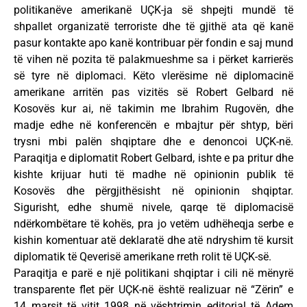
politikanëve amerikanë UÇK-ja së shpejti mundë të
shpallet organizatë terroriste dhe të gjithë ata që kanë
pasur kontakte apo kanë kontribuar për fondin e saj mund
të vihen në pozita të palakmueshme sa i përket karrierës
së tyre në diplomaci. Këto vlerësime në diplomacinë
amerikane arritën pas vizitës së Robert Gelbard në
Kosovës kur ai, në takimin me Ibrahim Rugovën, dhe
madje edhe në konferencën e mbajtur për shtyp, bëri
trysni mbi palën shqiptare dhe e denoncoi UÇK-në.
Paraqitja e diplomatit Robert Gelbard, ishte e pa pritur dhe
kishte krijuar huti të madhe në opinionin publik të
Kosovës dhe përgjithësisht në opinionin shqiptar.
Sigurisht, edhe shumë nivele, qarqe të diplomacisë
ndërkombëtare të kohës, pra jo vetëm udhëheqja serbe e
kishin komentuar atë deklaratë dhe atë ndryshim të kursit
diplomatik të Qeverisë amerikane rreth rolit të UÇK-së.
Paraqitja e parë e një politikani shqiptar i cili në mënyrë
transparente flet për UÇK-në është realizuar në “Zërin” e
14 marsit të vitit 1998 në vështrimin editorial të Adem