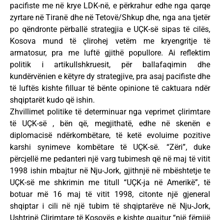
pacifiste me në krye LDK-në, e përkrahur edhe nga qarqe
zyrtare në Tiranë dhe në Tetovë/Shkup dhe, nga ana tjetër
po qëndronte përballë strategjia e UÇK-së sipas të cilës,
Kosova mund të çlirohej vetëm me kryengritje të
armatosur, pra me luftë gjithë popullore. Ai reflektim
politik i artikullshkruesit, për ballafaqimin dhe
kundërvënien e këtyre dy strategjive, pra asaj pacifiste dhe
të luftës kishte filluar të bënte opinione të caktuara ndër
shqiptarët kudo që ishin.
Zhvillimet politike të determinuar nga veprimet çlirimtare
të UÇK-së , bën që, megjithatë, edhe në skenën e
diplomacisë ndërkombëtare, të ketë evoluime pozitive
karshi synimeve kombëtare të UÇK-së. “Zëri”, duke
përcjellë me pedanteri një varg tubimesh që në maj të vitit
1998 ishin mbajtur në Nju-Jork, gjithnjë në mbështetje te
UÇK-së me shkrimin me titull “UÇK-ja në Amerikë”, të
botuar më 16 maj të vitit 1998, citonte një gjeneral
shqiptar i cili në një tubim të shqiptarëve në Nju-Jork,
Ushtrinë Çlirimtare të Kosovës e kishte quajtur “një fëmijë