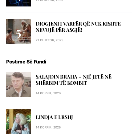
DIOGJENI I VARFËR QË NUK KISHTE
NEVOJË PËR ASGJË!
21 DHJETOR, 2025
Postime Së Fundi
SALAJDIN BRAHA – NJЁ JETЁ NЁ
SHЁRBIM TЁ KOMBIT
14 KORRIK, 2026
LINDJA E LRSHJ
14 KORRIK, 2026