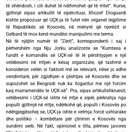
të shëndosh, i cili duhet të ndihmohet që të rritet“. Kurse,
gjithnjë sipas artikullit të sipërcituar, Xhozef Dioguardi
kishte propozuar që UÇK-ja të futet nën organet legjitime
të Republikës së Kosovës, në mënyrë që njerëzit si
Gelbard të mos kenë mundësi manipulimi me terma.
Në të njëjtin numër të “Zërit”, korrespondenti i saj i
përhershëm nga Nju Jorku analizonte se “Kumtesa e
fundit e komandës së UÇK-së të lë përshtypjen e një
vetëbesimi në rritjen e kësaj organizate, që tashmë e
konsideron vetën si faktorë më se relevant, nëse jo edhe
vendimtarë, për zgjidhjen e çështjes së Kosovës dhe se
supozohet se Beogradi nuk ka llogaritur me një forcim
kaq marramendës te UÇK-së“. Pra, sipas artikullshkruesit,
vetëbesimi i UÇK-së ishte në rritje e sipër, përkrahja nga
populli gjithnjë në rritje, ndërkohë që, populli i Kosovës po
ndërgjegjësohej se, UÇK-ja ishte e vetmja forcë ushtarake
dhe politiko – kombëtare për çlirimin e Kosovës nga
sundimi serb. Në fakt, opinionet e tilla, përmes javores