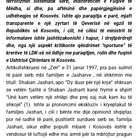
terrorizmin sistematik serb, indiferencën e Fuqive të
Mëdha, si dhe, pa aftësinë dhe papërgjegjësinë e
udhëheqjes së Kosovës. Ishte ajo paraqitja e parë, mjaft
transparente e një zyrtari të Qeverisë në egzil të
Republikës së Kosovës, i cili, në cilësi të ministrit të
informatave ishte jashtëzakonisht i hapur, i drejtpërdrejt
dhe, nga një aspekt kritikonte qëndrimet “oportune” të
krerëve të LDK-së në lidhje me paraqitjen, rolin dhe fuqinë
e Ushtrisë Çlirimtare të Kosovës.
Artikullshkruesi në ,,Zëri” e 31 janar 1997, pra pas sulmit
të parë serb mbi familjen e Jasharve , në shkrimin me
titull: Shaban Jashari, apo “Dy duar për një krye“ shkruan
se vetëm fjalitë e Shaban Jasharit kanë frymë e shpirt
“Unë kam vetëm një shtëpi dhe prej saj nuk kam ku të
shkojë” (1). Ishte ai prononcimi ekskluziv i kryeplakut të
familjes Jashari, i cili i bënte me dije opinionit shqiptar,
por në radhë të parë, pushtetit sundues serb se, familja
Jashari, sikur edhe populli mbarë i Kosovës është e
vendosur të luftojë edhe ma armë për ta mbrojtur pragun