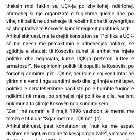
theksin mbi faktin se, UÇK-ja po zhvillohej, ndërtohej,
afirmohej si një organizatë e fuqishme guerile dhe, po
vihej në ballë, në udhëheqje të rebelimit dhe të kryengritjes
së shqiptarëve të Kosovës kundër regjimit pushtues serb.
Artikullshkruesi, me të drejtë konstaton se “Politika e UÇK-
së bie ndesh me përcaktimin e udhëheqjes politike, se
zgjidhja e statusit të Kosovës duhet të arrihet me mjete
politike dhe negociata, kurse UÇK-ja preferon luftën e
armatosur”. Në opinionin politik të popullit të Kosovës, po
forcohej admirimi për UÇK-në, për rolin e saj vendimtar në
çlirimin e vendit nga sundimi serb dhe, gjithnjë e më tepër,
politika e deriatëhershme pacifiste po e humbte fuqinë e
ndikimit në masa, po shihej si një politikë e cila, realisht
nuk mund ta çlirojë Kosovën nga sundimi serb.
“Zëri”, në numrin e 9 majit 1998 vazhdon të merret me
temën e titulluar “Sqarimet me UÇK-në”. (4)
Artikullshkruesi, pasi konstaton se “nuk ka më aspak
dyshim në ngritjen rapide të kësaj organizate”, vlerëson se