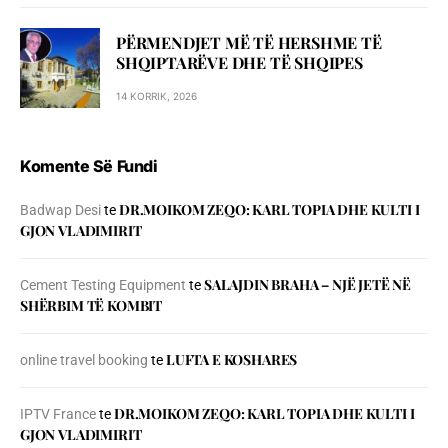
PËRMENDJET MË TË HERSHME TË
SHQIPTARËVE DHE TË SHQIPES
14 KORRIK, 2026
Komente Së Fundi
DR.MOIKOM ZEQO: KARL TOPIA DHE KULTI I
Badwap Desi
te
GJON VLADIMIRIT
SALAJDIN BRAHA – NJЁ JETЁ NЁ
Cement Testing Equipment
te
SHЁRBIM TЁ KOMBIT
LUFTA E KOSHARES
online travel booking
te
DR.MOIKOM ZEQO: KARL TOPIA DHE KULTI I
IPTV France
te
GJON VLADIMIRIT