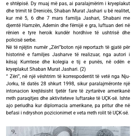
e shtëpisë. Dy muaj më pas, ai paralajmërim i kryeplakut
dhe trimit të Drenicës, Shaban Murat Jashari u bë realitet,
kur më 5, 6 dhe 7 mars familja Jashari, Shabani me
djemtë Hamzën, Ademin dhe fëmijë e gra, luftuan deri në
rënien e tyre heroik kundër hordhive të ushtrisë dhe
policisë serbe.
Në të njëjtin numër ,,Zëri”boton një reportazh të gjatë për
historinë e familjes Jasharve të realizuar, nga autori i
kësaj Kumtese dhe kolegia e tij e punës, në odën e
kryeplakut Shaban Murat Jashari. (2)
“ Zëri”, në një vështrim të korrespodentit të vetë nga Nju-
Jorku, të datës 28 shkurt 1998, sikur paralajmëronte një
intonacion krejtësisht tjetër fare të zyrtarëve amerikanë
rreth paraqitjes dhe aktiviteteve luftarake të UÇK-së. Ishte
ajo periudha kur diplomacia amerikane, pa pritur dhe në
befasi i ndryshon pozicionimet e veta rreth rolit të UÇK-së.