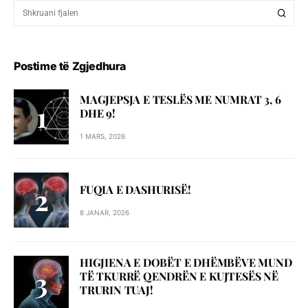
Postime të Zgjedhura
MAGJEPSJA E TESLËS ME NUMRAT 3, 6
DHE 9!
1 MARS, 2026
FUQIA E DASHURISË!
8 JANAR, 2026
HIGJIENA E DOBËT E DHËMBËVE MUND
TË TKURRË QENDRËN E KUJTESËS NË
TRURIN TUAJ!