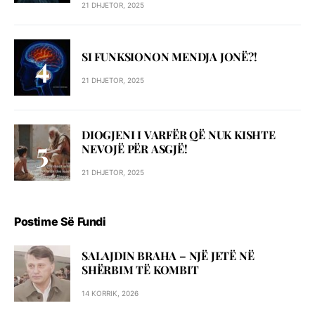
21 DHJETOR, 2025
SI FUNKSIONON MENDJA JONË?!
21 DHJETOR, 2025
DIOGJENI I VARFËR QË NUK KISHTE
NEVOJË PËR ASGJË!
21 DHJETOR, 2025
Postime Së Fundi
SALAJDIN BRAHA – NJЁ JETЁ NЁ
SHЁRBIM TЁ KOMBIT
14 KORRIK, 2026