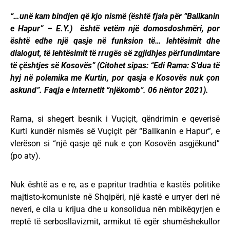
“…unë kam bindjen që kjo nismë (është fjala për “Ballkanin
e Hapur” – E.Y.) është vetëm një domosdoshmëri, por
është edhe një qasje në funksion të… lehtësimit dhe
dialogut, të lehtësimit të rrugës së zgjidhjes përfundimtare
të çështjes së Kosovës” (Citohet sipas: “Edi Rama: S’dua të
hyj në polemika me Kurtin, por qasja e Kosovës nuk çon
askund”. Faqja e internetit “njëkomb”. 06 nëntor 2021).
Rama, si shegert besnik i Vuçiçit, qëndrimin e qeverisë
Kurti kundër nismës së Vuçiçit për “Ballkanin e Hapur”, e
vlerëson si “një qasje që nuk e çon Kosovën asgjëkund”
(po aty).
Nuk është as e re, as e papritur tradhtia e kastës politike
majtisto-komuniste në Shqipëri, një kastë e urryer deri në
neveri, e cila u krijua dhe u konsolidua nën mbikëqyrjen e
rreptë të serbosllavizmit, armikut të egër shumëshekullor