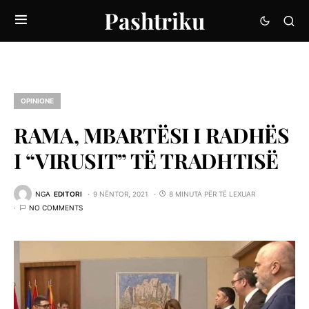
Pashtriku
OPINIONE
RAMA, MBARTËSI I RADHËS
I “VIRUSIT” TË TRADHTISË
NGA
EDITORI
9 NËNTOR, 2021
8 MINUTA PËR TË LEXUAR
NO COMMENTS