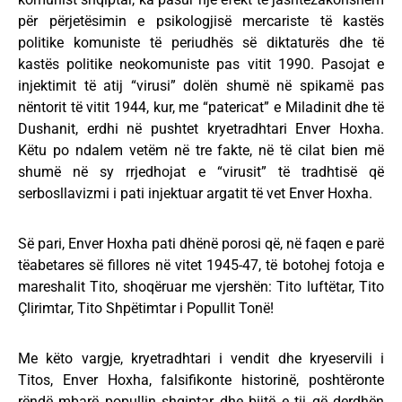
për përjetësimin e psikologjisë mercariste të kastës
politike komuniste të periudhës së diktaturës dhe të
kastës politike neokomuniste pas vitit 1990. Pasojat e
injektimit të atij “virusi” dolën shumë në spikamë pas
nëntorit të vitit 1944, kur, me “patericat” e Miladinit dhe të
Dushanit, erdhi në pushtet kryetradhtari Enver Hoxha.
Këtu po ndalem vetëm në tre fakte, në të cilat bien më
shumë në sy rrjedhojat e “virusit” të tradhtisë që
serbosllavizmi i pati injektuar argatit të vet Enver Hoxha.
Së pari, Enver Hoxha pati dhënë porosi që, në faqen e parë
tëabetares së fillores në vitet 1945-47, të botohej fotoja e
mareshalit Tito, shoqëruar me vjershën: Tito luftëtar, Tito
Çlirimtar, Tito Shpëtimtar i Popullit Tonë!
Me këto vargje, kryetradhtari i vendit dhe kryeservili i
Titos, Enver Hoxha, falsifikonte historinë, poshtëronte
rëndë mbarë popullin shqiptar dhe bijtë e tij që derdhën