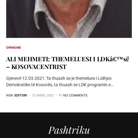
OPINIONE
ALI MEHMETI: THEMELUESI I LDKâ€™së
– KOSOVACENTRIST
Gjenevë 12.03.2021: Ta thuash se je themelues i Lidhjes
Demokratike të Kosovës, ta thuash se LDK programin e…
NGA
EDITORI
12 MARS, 2021
NO COMMENTS
Pashtriku