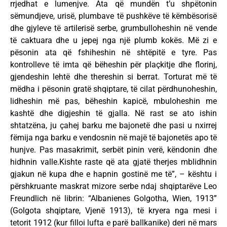
rrjedhat e lumenjve. Ata që mundën t’u shpëtonin
sëmundjeve, urisë, plumbave të pushkëve të këmbësorisë
dhe gjyleve të artilerisë serbe, grumbulloheshin në vende
të caktuara dhe u jepej nga një plumb kokës. Më zi e
pësonin ata që fshiheshin në shtëpitë e tyre. Pas
kontrolleve të imta që bëheshin për plaçkitje dhe florinj,
gjendeshin lehtë dhe thereshin si berrat. Torturat më të
mëdha i pësonin gratë shqiptare, të cilat përdhunoheshin,
lidheshin më pas, bëheshin kapicë, mbuloheshin me
kashtë dhe digjeshin të gjalla. Në rast se ato ishin
shtatzëna, ju çahej barku me bajonetë dhe pasi u nxirrej
fëmija nga barku e vendosnin në majë të bajonetës apo të
hunjve. Pas masakrimit, serbët pinin verë, këndonin dhe
hidhnin valle.Kishte raste që ata gjatë therjes mblidhnin
gjakun në kupa dhe e hapnin gostinë me të”, – kështu i
përshkruante maskrat mizore serbe ndaj shqiptarëve Leo
Freundlich në librin: “Albanienes Golgotha, Wien, 1913”
(Golgota shqiptare, Vjenë 1913), të kryera nga mesi i
tetorit 1912 (kur filloi lufta e parë ballkanike) deri në mars