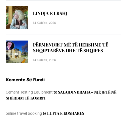
LINDJA E LRSHJ
14 KORRIK, 2026
PËRMENDJET MË TË HERSHME TË
SHQIPTARËVE DHE TË SHQIPES
14 KORRIK, 2026
Komente Së Fundi
SALAJDIN BRAHA – NJЁ JETЁ NЁ
Cement Testing Equipment
te
SHЁRBIM TЁ KOMBIT
LUFTA E KOSHARES
online travel booking
te