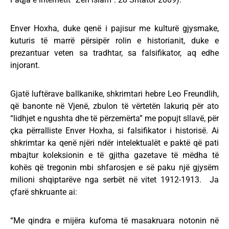
Enver Hoxha, duke qenë i pajisur me kulturë gjysmake,
kuturis të marrë përsipër rolin e historianit, duke e
prezantuar veten sa tradhtar, sa falsifikator, aq edhe
injorant.
Gjatë luftërave ballkanike, shkrimtari hebre Leo Freundlih,
që banonte në Vjenë, zbulon të vërtetën lakuriq për ato
“lidhjet e ngushta dhe të përzemërta” me popujt sllavë, për
çka përralliste Enver Hoxha, si falsifikator i historisë. Ai
shkrimtar ka qenë njëri ndër intelektualët e paktë që pati
mbajtur koleksionin e të gjitha gazetave të mëdha të
kohës që tregonin mbi shfarosjen e së paku një gjysëm
milioni shqiptarëve nga serbët në vitet 1912-1913. Ja
çfarë shkruante ai:
“Me qindra e mijëra kufoma të masakruara notonin në