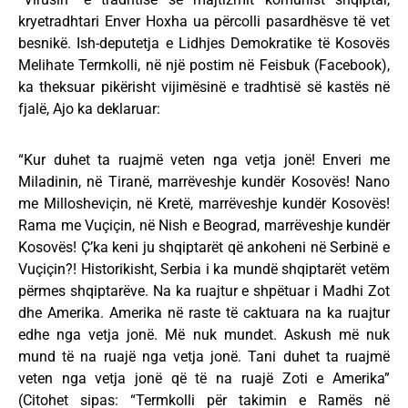
kryetradhtari Enver Hoxha ua përcolli pasardhësve të vet
besnikë. Ish-deputetja e Lidhjes Demokratike të Kosovës
Melihate Termkolli, në një postim në Feisbuk (Facebook),
ka theksuar pikërisht vijimësinë e tradhtisë së kastës në
fjalë, Ajo ka deklaruar:
“Kur duhet ta ruajmë veten nga vetja jonë! Enveri me
Miladinin, në Tiranë, marrëveshje kundër Kosovës! Nano
me Millosheviçin, në Kretë, marrëveshje kundër Kosovës!
Rama me Vuçiçin, në Nish e Beograd, marrëveshje kundër
Kosovës! Ҫ’ka keni ju shqiptarët që ankoheni në Serbinë e
Vuçiçin?! Historikisht, Serbia i ka mundë shqiptarët vetëm
përmes shqiptarëve. Na ka ruajtur e shpëtuar i Madhi Zot
dhe Amerika. Amerika në raste të caktuara na ka ruajtur
edhe nga vetja jonë. Më nuk mundet. Askush më nuk
mund të na ruajë nga vetja jonë. Tani duhet ta ruajmë
veten nga vetja jonë që të na ruajë Zoti e Amerika”
(Citohet sipas: “Termkolli për takimin e Ramës në