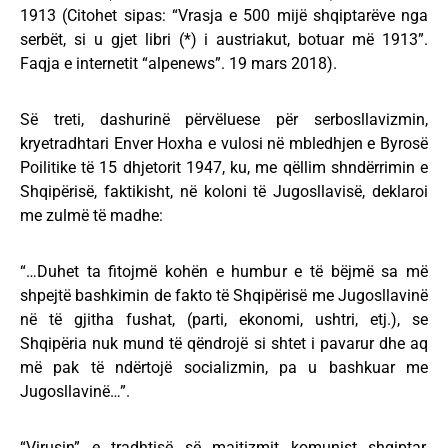
1913 (Citohet sipas: “Vrasja e 500 mijë shqiptarëve nga
serbët, si u gjet libri (*) i austriakut, botuar më 1913”.
Faqja e internetit “alpenews”. 19 mars 2018).
Së treti, dashurinë përvëluese për serbosllavizmin,
kryetradhtari Enver Hoxha e vulosi në mbledhjen e Byrosë
Poilitike të 15 dhjetorit 1947, ku, me qëllim shndërrimin e
Shqipërisë, faktikisht, në koloni të Jugosllavisë, deklaroi
me zulmë të madhe:
“…Duhet ta fitojmë kohën e humbur e të bëjmë sa më
shpejtë bashkimin de fakto të Shqipërisë me Jugosllavinë
në të gjitha fushat, (parti, ekonomi, ushtri, etj.), se
Shqipëria nuk mund të qëndrojë si shtet i pavarur dhe aq
më pak të ndërtojë socializmin, pa u bashkuar me
Jugosllavinë…”.
“Virusin” e tradhtisë së majtizmit komunist shqiptar,