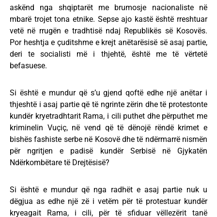
askënd nga shqiptarët me brumosje nacionaliste në
mbarë trojet tona etnike. Sepse ajo kastë është rreshtuar
vetë në rrugën e tradhtisë ndaj Republikës së Kosovës.
Por heshtja e çuditshme e krejt anëtarësisë së asaj partie,
deri te socialisti më i thjehtë, është me të vërtetë
befasuese.
Si është e mundur që s’u gjend qoftë edhe një anëtar i
thjeshtë i asaj partie që të ngrinte zërin dhe të protestonte
kundër kryetradhtarit Rama, i cili puthet dhe përputhet me
kriminelin Vuçiç, në vend që të dënojë rëndë krimet e
bishës fashiste serbe në Kosovë dhe të ndërmarrë nismën
për ngritjen e padisë kundër Serbisë në Gjykatën
Ndërkombëtare të Drejtësisë?
Si është e mundur që nga radhët e asaj partie nuk u
dëgjua as edhe një zë i vetëm për të protestuar kundër
kryeagait Rama, i cili, për të sfiduar vëllezërit tanë