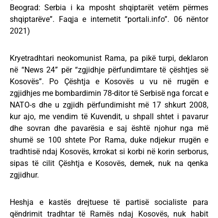
Beograd: Serbia i ka mposht shqiptarët vetëm përmes
shqiptarëve”. Faqja e internetit “portali.info”. 06 nëntor
2021)
Kryetradhtari neokomunist Rama, pa pikë turpi, deklaron
në “News 24” për “zgjidhje përfundimtare të çështjes së
Kosovës”. Po Çështja e Kosovës u vu në rrugën e
zgjidhjes me bombardimin 78-ditor të Serbisë nga forcat e
NATO-s dhe u zgjidh përfundimisht më 17 shkurt 2008,
kur ajo, me vendim të Kuvendit, u shpall shtet i pavarur
dhe sovran dhe pavarësia e saj është njohur nga më
shumë se 100 shtete Por Rama, duke ndjekur rrugën e
tradhtisë ndaj Kosovës, krrokat si korbi në korin serborus,
sipas të cilit Çështja e Kosovës, demek, nuk na qenka
zgjidhur.
Heshja e kastës drejtuese të partisë socialiste para
qëndrimit tradhtar të Ramës ndaj Kosovës, nuk habit