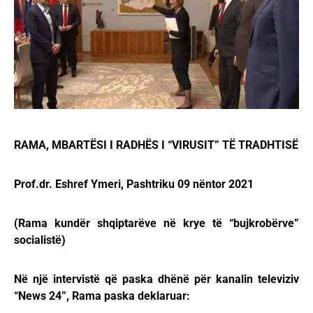
RAMA, MBARTËSI I RADHËS I “VIRUSIT” TË TRADHTISË
Prof.dr. Eshref Ymeri, Pashtriku 09 nëntor 2021
(Rama kundër shqiptarëve në krye të “bujkrobërve”
socialistë)
Në një intervistë që paska dhënë për kanalin televiziv
“News 24”, Rama paska deklaruar: