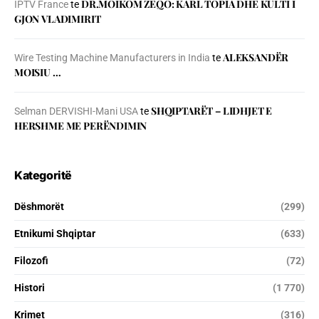
DR.MOIKOM ZEQO: KARL TOPIA DHE KULTI I
IPTV France
te
GJON VLADIMIRIT
ALEKSANDËR
Wire Testing Machine Manufacturers in India
te
MOISIU …
SHQIPTARËT – LIDHJET E
Selman DERVISHI-Mani USA
te
HERSHME ME PERËNDIMIN
Kategoritë
Dëshmorët
(299)
Etnikumi Shqiptar
(633)
Filozofi
(72)
Histori
(1 770)
Krimet
(316)