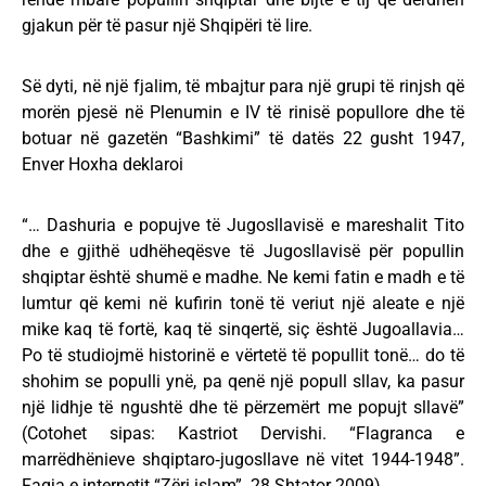
gjakun për të pasur një Shqipëri të lire.
Së dyti, në një fjalim, të mbajtur para një grupi të rinjsh që
morën pjesë në Plenumin e IV të rinisë popullore dhe të
botuar në gazetën “Bashkimi” të datës 22 gusht 1947,
Enver Hoxha deklaroi
“… Dashuria e popujve të Jugosllavisë e mareshalit Tito
dhe e gjithë udhëheqësve të Jugosllavisë për popullin
shqiptar është shumë e madhe. Ne kemi fatin e madh e të
lumtur që kemi në kufirin tonë të veriut një aleate e një
mike kaq të fortë, kaq të sinqertë, siç është Jugoallavia…
Po të studiojmë historinë e vërtetë të popullit tonë… do të
shohim se populli ynë, pa qenë një popull sllav, ka pasur
një lidhje të ngushtë dhe të përzemërt me popujt sllavë”
(Cotohet sipas: Kastriot Dervishi. “Flagranca e
marrëdhënieve shqiptaro‑jugosllave në vitet 1944-1948”.
Faqja e internetit “Zëri islam”. 28 Shtator 2009).