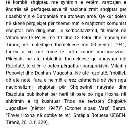
të kombit shqiptar, me synimin e vetëm varrosjen e
ëndrrës së përfaqësuesve të nacionalizmit shqiptar për
ribashkimin e Dardanisë me atdheun amë. Që kur dolën
në skenë përpjekjet për themelimin e majtizmit komunist
shqiptar, nën dirigjimin e serbosllavizmit, fillimisht në
Vitomiricë të Pejës më 11 dhe 12 tetor dhe mandej në
Tiranë, në mbledhjen themeluese më 08 nëntor 1941,
theksi u vu me forcë te lufta kundë nacionalizmit.
Pikërisht në atë mbledhje themeluese qe aprovuar një
Rezolutë, të cilën e patën përgatitur paraprakisht Miladin
Popoviçi dhe Dushan Mugosha. Në atë rezolutë, “mbillet,
që atë natë, fara e helmët e rrezikshmërisë që vjen nga
nacionalizmi shqiptar për Shqipërinë natyrale dhe
Rezoluta publikohet për herë të parë po nga Hoxha në
shkrimin e tij kushtuar Titos në revistën Shqipëri-
Jugosllavi (nëntor 1947)” (Citohet sipas: Vasfi Baruti.
“Enver Hoxha në optikë të re”. Shtëpia Botuese UEGEN.
Tiranë, 2013, f. 229).