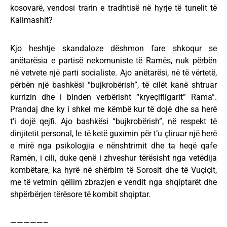
kosovarë, vendosi trarin e tradhtisë në hyrje të tunelit të
Kalimashit?
Kjo heshtje skandaloze dëshmon fare shkoqur se
anëtarësia e partisë nekomuniste të Ramës, nuk përbën
në vetvete një parti socialiste. Ajo anëtarësi, në të vërtetë,
përbën një bashkësi “bujkrobërish”, të cilët kanë shtruar
kurrizin dhe i binden verbërisht “kryeçifligarit” Rama”.
Prandaj dhe ky i shkel me këmbë kur të dojë dhe sa herë
t’i dojë qejfi. Ajo bashkësi “bujkrobërish”, në respekt të
dinjitetit personal, le të ketë guximin për t’u çliruar një herë
e mirë nga psikologjia e nënshtrimit dhe ta heqë qafe
Ramën, i cili, duke qenë i zhveshur tërësisht nga vetëdija
kombëtare, ka hyrë në shërbim të Sorosit dhe të Vuçiçit,
me të vetmin qëllim zbrazjen e vendit nga shqiptarët dhe
shpërbërjen tërësore të kombit shqiptar.
—————–