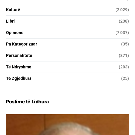
Kulturë
(2 029)
Libri
(238)
Opinione
(7 037)
Pa Kategorizuar
(35)
Personalitete
(871)
Të Ndryshme
(203)
Të Zgjedhura
(25)
Postime të Lidhura