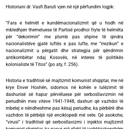
Historiani dr. Vasfi Baruti vjen në një përfundim logjik:
“Fara e helmët e kundërnacionalizmit që u hodh në
mbledhjen themeluese të Partisë prodhoi fryte të helmëta
për “dekorimin” me plumb pas shpine të qindra
nacionalistëve gjatë luftës e pas lufte, me “rrezikun” e
nacionalizmit u përgatit dhe strategjia për qëndrimin
antikombëtar ndaj Kosovës, në interes të politikës
kolonialiste të Titos” (po aty, f. 256).
Historia e tradhtisë së majtizmit komunist shqiptar, me në
krye Enver Hoxhën, sidomos në kohën e lulëzimit të
dashurisë së hapur përvëluese për serbosllavizmin në
periudhën mes viteve 1941-1948, dashuri që vazhdoi të
mbetej e nëndheshme pas kësaj periudhe, ka përbërë dhe
vazhdon të përbëjë një enciklopedi më vete. Që asokohe,
“virusi” i tradhtisë që serbosllavizmi i injektoi majtizmit
komunist shqiptar, ka pasur një efekt të jashtëzakonshëm