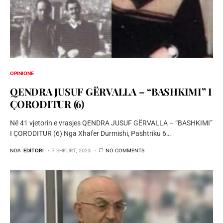
OPINIONE
QENDRA JUSUF GËRVALLA – “BASHKIMI” I
ÇORODITUR (6)
Në 41 vjetorin e vrasjes QENDRA JUSUF GËRVALLA – “BASHKIMI”
I ÇORODITUR (6) Nga Xhafer Durmishi, Pashtriku 6…
NGA
EDITORI
7 SHKURT, 2023
NO COMMENTS