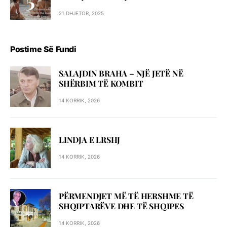
21 DHJETOR, 2025
Postime Së Fundi
SALAJDIN BRAHA – NJЁ JETЁ NЁ
SHЁRBIM TЁ KOMBIT
14 KORRIK, 2026
LINDJA E LRSHJ
14 KORRIK, 2026
PËRMENDJET MË TË HERSHME TË
SHQIPTARËVE DHE TË SHQIPES
14 KORRIK, 2026