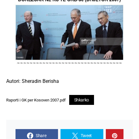
Autori: Sheradin Berisha
Shkarko
Raporti i GK per Kosoven 2007.pdf
Share
Tweet