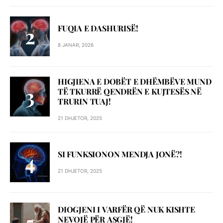
FUQIA E DASHURISË!
8 JANAR, 2026
HIGJIENA E DOBËT E DHËMBËVE MUND
TË TKURRË QENDRËN E KUJTESËS NË
TRURIN TUAJ!
21 DHJETOR, 2025
SI FUNKSIONON MENDJA JONË?!
21 DHJETOR, 2025
DIOGJENI I VARFËR QË NUK KISHTE
NEVOJË PËR ASGJË!