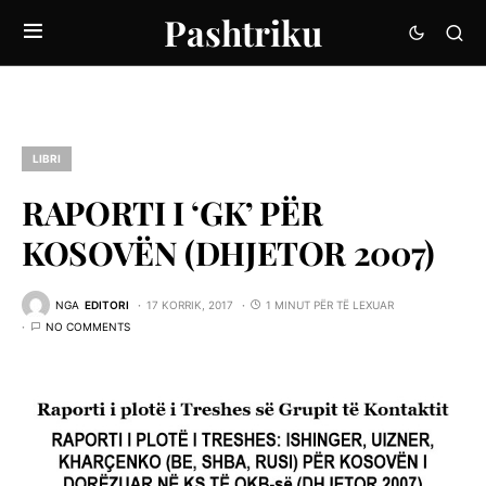
Pashtriku
LIBRI
RAPORTI I ‘GK’ PËR
KOSOVËN (DHJETOR 2007)
NGA
EDITORI
17 KORRIK, 2017
1 MINUT PËR TË LEXUAR
NO COMMENTS