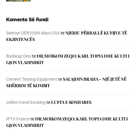
Komente Së Fundi
NJERIU PЁRBALLЁ KUFIJVE TЁ
Selman DERVISHI-Mani USA
te
EKZISTENCЁS
DR.MOIKOM ZEQO: KARL TOPIA DHE KULTI I
Badwap Desi
te
GJON VLADIMIRIT
SALAJDIN BRAHA – NJЁ JETЁ NЁ
Cement Testing Equipment
te
SHЁRBIM TЁ KOMBIT
LUFTA E KOSHARES
online travel booking
te
DR.MOIKOM ZEQO: KARL TOPIA DHE KULTI I
IPTV France
te
GJON VLADIMIRIT