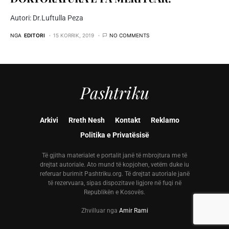
Autori: Dr.Luftulla Peza
NGA
EDITORI
15 KORRIK, 2019
NO COMMENTS
Pashtriku
Arkivi
Rreth Nesh
Kontakt
Reklamo
Politika e Privatësisë
Të gjitha materialet e portalit janë të mbrojtura me të
drejtat autoriale. Ato mund të kopjohen, vetëm duke iu
referuar burimit Pashtriku.org. Të drejtat autoriale janë
të rezervuara, sipas dispozitave ligjore në fuqi në
Republikën e Kosovës.
Zhvilluar nga
Amir Rami