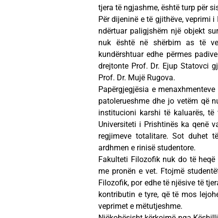
tjera të ngjashme, është turp për s
Për dijeninë e të gjithëve, veprimi i
ndërtuar paligjshëm një objekt sur
nuk është në shërbim as të vet
kundërshtuar edhe përmes padive n
drejtonte Prof. Dr. Ejup Statovci gj
Prof. Dr. Mujë Rugova.
Papërgjegjësia e menaxhmenteve të
patolerueshme dhe jo vetëm që nuk
institucioni karshi të kaluarës, 
Universiteti i Prishtinës ka qenë 
regjimeve totalitare. Sot duhet 
ardhmen e rinisë studentore.
Fakulteti Filozofik nuk do të heqë 
me pronën e vet. Ftojmë studentët,
Filozofik, por edhe të njësive të tje
kontributin e tyre, që të mos lejoh
veprimet e mëtutjeshme.
Njëkohësisht kërkojmë nga Këshilli 