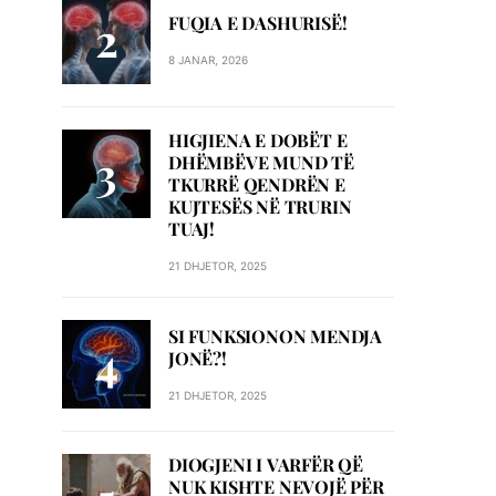
FUQIA E DASHURISË!
8 JANAR, 2026
HIGJIENA E DOBËT E
DHËMBËVE MUND TË
TKURRË QENDRËN E
KUJTESËS NË TRURIN
TUAJ!
21 DHJETOR, 2025
SI FUNKSIONON MENDJA
JONË?!
21 DHJETOR, 2025
DIOGJENI I VARFËR QË
NUK KISHTE NEVOJË PËR