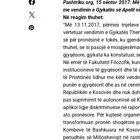
Pashtriku.org, 15 nëntor 2017: Më 1
me vendimin e Gjykatës së Apelit në
Në reagim thuhet:
“Më 13.11.2017, përmes mjeteve 
vërtetuar vendimin e Gjykatës Theme
së për pronësinë e tokës, ku gjend
thuhet, se si pasojë e mospjesëmarr
gjyqësore, gjykata ka konstatuar, s
Në emër të Fakultetit Filozofik, k
institucioneve të gjyqësorit dhe të 
të Prishtinës lidhur me këtë vendi
punën e gjyqësorit dhe as në cenimi
Republikën e Kosovës dhe nuk duhet 
pas suprimimit të autonomisë së Ko
aplikoi ligje diskriminuese në rapo
ato pronësore. Për kujtesë organeve
transformuan pronën shoqërore pa 
Kombeve të Bashkuara në Kosovë 
periudhës së Millosheviqit në rasti