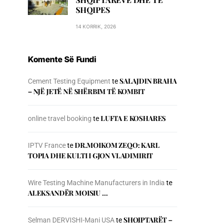
SHQIPES
14 KORRIK, 2026
Komente Së Fundi
SALAJDIN BRAHA
Cement Testing Equipment
te
– NJЁ JETЁ NЁ SHЁRBIM TЁ KOMBIT
LUFTA E KOSHARES
online travel booking
te
DR.MOIKOM ZEQO: KARL
IPTV France
te
TOPIA DHE KULTI I GJON VLADIMIRIT
Wire Testing Machine Manufacturers in India
te
ALEKSANDËR MOISIU …
SHQIPTARËT –
Selman DERVISHI-Mani USA
te