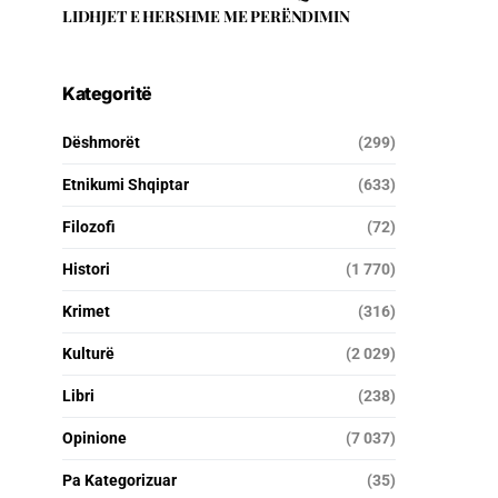
LIDHJET E HERSHME ME PERËNDIMIN
Kategoritë
Dëshmorët
(299)
Etnikumi Shqiptar
(633)
Filozofi
(72)
Histori
(1 770)
Krimet
(316)
Kulturë
(2 029)
Libri
(238)
Opinione
(7 037)
Pa Kategorizuar
(35)