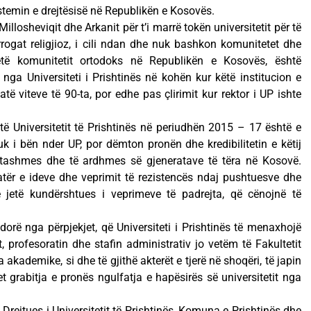
istemin e drejtësisë në Republikën e Kosovës.
 Millosheviqit dhe Arkanit për t’i marrë tokën universitetit për të
rogat religjioz, i cili ndan dhe nuk bashkon komunitetet dhe
ë komunitetit ortodoks në Republikën e Kosovës, është
ga Universiteti i Prishtinës në kohën kur këtë institucion e
atë viteve të 90-ta, por edhe pas çlirimit kur rektor i UP ishte
 Universitetit të Prishtinës në periudhën 2015 – 17 është e
 i bën nder UP, por dëmton pronën dhe kredibilitetin e këtij
të tashmes dhe të ardhmes së gjeneratave të tëra në Kosovë.
vatër e ideve dhe veprimit të rezistencës ndaj pushtuesve dhe
të jetë kundërshtues i veprimeve të padrejta, që cënojnë të
dorë nga përpjekjet, që Universiteti i Prishtinës të menaxhojë
 profesoratin dhe stafin administrativ jo vetëm të Fakultetit
ra akademike, si dhe të gjithë akterët e tjerë në shoqëri, të japin
et grabitja e pronës ngulfatja e hapësirës së universitetit nga
Drejtues i Universitetit të Prishtinës, Komuna e Prishtinës dhe