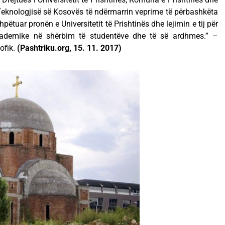
Teknologjisë së Kosovës të ndërmarrin veprime të përbashkëta
hpëtuar pronën e Universitetit të Prishtinës dhe lejimin e tij për
akademike në shërbim të studentëve dhe të së ardhmes.” –
ofik.
(Pashtriku.org, 15. 11. 2017)