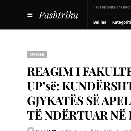
Faqe historike dhe info
Pashtriku
Ballina
Kategorit
OPINIONE
REAGIM I FAKULTE
UP’së: KUNDËRSH
GJYKATËS SË APEL
TË NDËRTUAR NË P
NGA
EDITORI
14 NËNTOR, 2017
3 MINUTA PËR TË LEXUAR