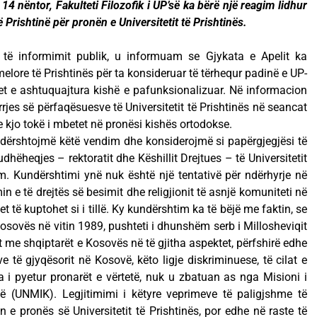
4 nëntor, Fakulteti Filozofik i UP’së ka bërë një reagim lidhur
 Prishtinë për pronën e Universitetit të Prishtinës.
të informimit publik, u informuam se Gjykata e Apelit ka
lore të Prishtinës për ta konsideruar të tërhequr padinë e UP-
et e ashtuquajtura kishë e pafunksionalizuar. Në informacion
jes së përfaqësuesve të Universitetit të Prishtinës në seancat
e kjo tokë i mbetet në pronësi kishës ortodokse.
undërshtojmë këtë vendim dhe konsiderojmë si papërgjegjësi të
udhëheqjes – rektoratit dhe Këshillit Drejtues – të Universitetit
m. Kundërshtimi ynë nuk është një tentativë për ndërhyrje në
n e të drejtës së besimit dhe religjionit të asnjë komuniteti në
të kuptohet si i tillë. Ky kundërshtim ka të bëjë me faktin, se
sovës në vitin 1989, pushteti i dhunshëm serb i Millosheviqit
rt me shqiptarët e Kosovës në të gjitha aspektet, përfshirë edhe
 të gjyqësorit në Kosovë, këto ligje diskriminuese, të cilat e
i pyetur pronarët e vërtetë, nuk u zbatuan as nga Misioni i
(UNMIK). Legjitimimi i këtyre veprimeve të paligjshme të
n e pronës së Universitetit të Prishtinës, por edhe në raste të