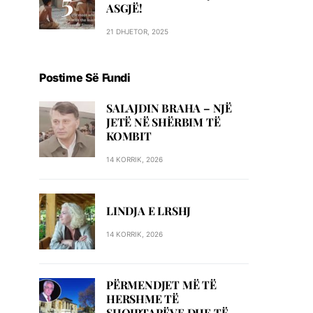
ASGJË!
21 DHJETOR, 2025
Postime Së Fundi
SALAJDIN BRAHA – NJЁ
JETЁ NЁ SHЁRBIM TЁ
KOMBIT
14 KORRIK, 2026
LINDJA E LRSHJ
14 KORRIK, 2026
PËRMENDJET MË TË
HERSHME TË
SHQIPTARËVE DHE TË