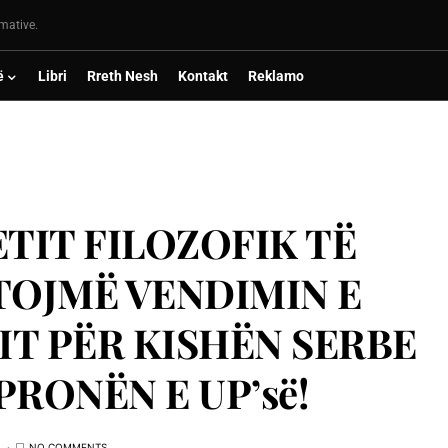
rmative.
ë
Libri
Rreth Nesh
Kontakt
Reklamo
TIT FILOZOFIK TË
TOJMË VENDIMIN E
IT PËR KISHËN SERBE
RONËN E UP’së!
NO COMMENTS