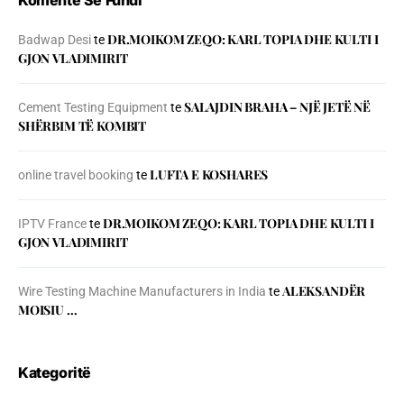
DR.MOIKOM ZEQO: KARL TOPIA DHE KULTI I
Badwap Desi
te
GJON VLADIMIRIT
SALAJDIN BRAHA – NJЁ JETЁ NЁ
Cement Testing Equipment
te
SHЁRBIM TЁ KOMBIT
LUFTA E KOSHARES
online travel booking
te
DR.MOIKOM ZEQO: KARL TOPIA DHE KULTI I
IPTV France
te
GJON VLADIMIRIT
ALEKSANDËR
Wire Testing Machine Manufacturers in India
te
MOISIU …
Kategoritë