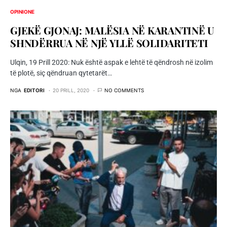
OPINIONE
GJEKË GJONAJ: MALËSIA NË KARANTINË U
SHNDËRRUA NË NJË YLLË SOLIDARITETI
Ulqin, 19 Prill 2020: Nuk është aspak e lehtë të qëndrosh në izolim
të plotë, siç qëndruan qytetarët…
NGA
EDITORI
20 PRILL, 2020
NO COMMENTS