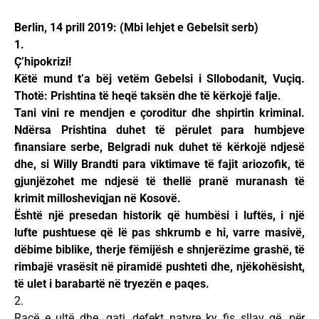
Berlin, 14 prill 2019: (Mbi lehjet e Gebelsit serb)
1.
Ç’hipokrizi!
Këtë mund t’a bëj vetëm Gebelsi i Sllobodanit, Vuçiq.
Thotë: Prishtina të heqë taksën dhe të kërkojë falje.
Tani vini re mendjen e çoroditur dhe shpirtin kriminal.
Ndërsa Prishtina duhet të përulet para humbjeve
finansiare serbe, Belgradi nuk duhet të kërkojë ndjesë
dhe, si Willy Brandti para viktimave të fajit ariozofik, të
gjunjëzohet me ndjesë të thellë pranë muranash të
krimit millosheviqjan në Kosovë.
Është një presedan historik që humbësi i luftës, i një
lufte pushtuese që lë pas shkrumb e hi, varre masivë,
dëbime biblike, therje fëmijësh e shnjerëzime grashë, të
rimbajë vrasësit në piramidë pushteti dhe, njëkohësisht,
të ulet i barabartë në tryezën e paqes.
2.
Racë e ultë dhe, gati, defekt natyre ky fis sllav që, për