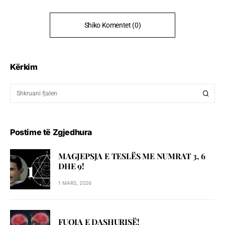
Shiko Komentet (0)
Kërkim
Postime të Zgjedhura
MAGJEPSJA E TESLËS ME NUMRAT 3, 6
DHE 9!
1 MARS, 2026
FUQIA E DASHURISË!