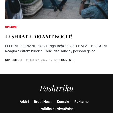
OPINIONE
LESHRAT E ARIANIT KOCIT!
LESHRAT E ARIANIT KOCIT! Nga Behxhet Sh. SHALA – BAJGORA
Reagim ekstrem kundër…..bukurisë Janë dy persona që po…
NGA
EDITORI
23 KORRIK, 2025
NO COMMENTS
Pashtriku
Arkivi
Rreth Nesh
Kontakt
Reklamo
Politika e Privatësisë