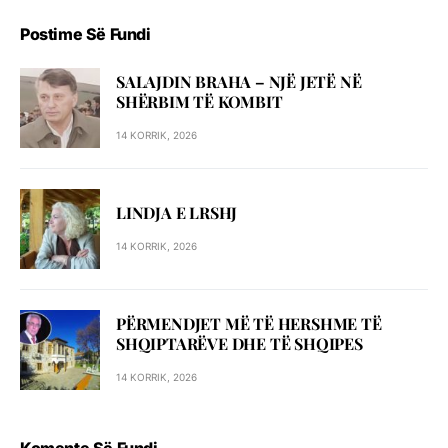
Postime Së Fundi
SALAJDIN BRAHA – NJЁ JETЁ NЁ
SHЁRBIM TЁ KOMBIT
14 KORRIK, 2026
LINDJA E LRSHJ
14 KORRIK, 2026
PËRMENDJET MË TË HERSHME TË
SHQIPTARËVE DHE TË SHQIPES
14 KORRIK, 2026
Komente Së Fundi