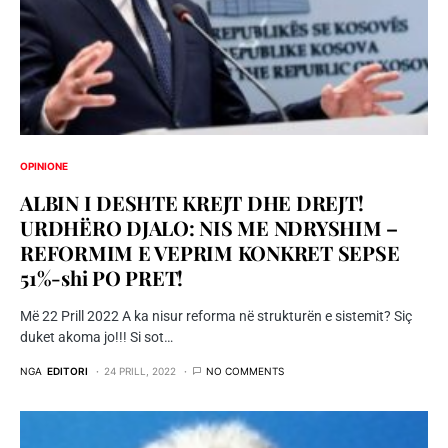
OPINIONE
ALBIN I DESHTE KREJT DHE DREJT!
URDHËRO DJALO: NIS ME NDRYSHIM –
REFORMIM E VEPRIM KONKRET SEPSE
51%-shi PO PRET!
Më 22 Prill 2022 A ka nisur reforma në strukturën e sistemit? Siç
duket akoma jo!!! Si sot…
NGA
EDITORI
24 PRILL, 2022
NO COMMENTS