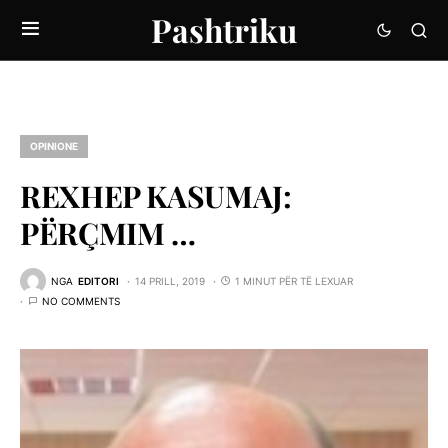
Pashtriku
OPINIONE
REXHEP KASUMAJ:
PËRÇMIM …
NGA
EDITORI
14 PRILL, 2019
1 MINUT PËR TË LEXUAR
NO COMMENTS