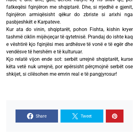
fatkeqësi fqinjëron me shqiptarë. Dhe, si rrjedhë e gjenit,
fqinjëron armiqësisht qëkur do zbriste si arixhi nga
pasbjeshkët e Karpateve.
Kur ata do vinin, shqiptarët, pohon Fishta, kishin kryer
tashmë ciklin mijëvjeçar të qytetnisë. Prandaj do ishte kaq
e vështirë kjo fqinjësi mes ardhësve të vonë e të egër dhe
vendësve të hershëm e të kulturuar.
Kjo relatë vijon ende sot: serbët urrejnë shqiptarët, kurse
këta vetë nuk urrejnë, por epërsisht përçmojnë serbët ose
shkijet, si cilësohen me emrin real e të pangjyrosur!
Share
Tweet