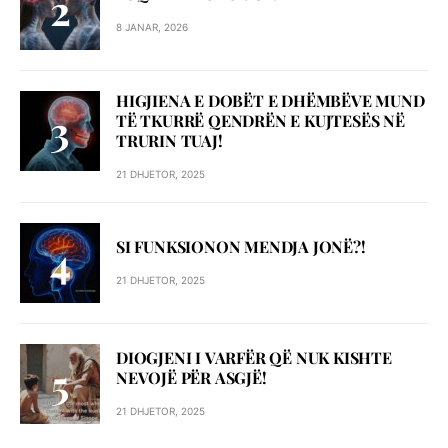
8 JANAR, 2026
HIGJIENA E DOBËT E DHËMBËVE MUND
TË TKURRË QENDRËN E KUJTESËS NË
TRURIN TUAJ!
21 DHJETOR, 2025
SI FUNKSIONON MENDJA JONË?!
21 DHJETOR, 2025
DIOGJENI I VARFËR QË NUK KISHTE
NEVOJË PËR ASGJË!
21 DHJETOR, 2025