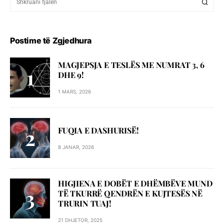
Postime të Zgjedhura
MAGJEPSJA E TESLËS ME NUMRAT 3, 6
DHE 9!
1 MARS, 2026
FUQIA E DASHURISË!
8 JANAR, 2026
HIGJIENA E DOBËT E DHËMBËVE MUND
TË TKURRË QENDRËN E KUJTESËS NË
TRURIN TUAJ!
21 DHJETOR, 2025