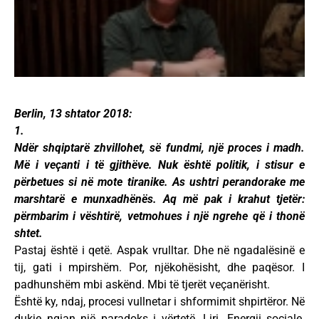
Berlin, 13 shtator 2018:
1.
Ndër shqiptarë zhvillohet, së fundmi, një proces i madh.
Më i veçanti i të gjithëve. Nuk është politik, i stisur e
përbetues si në mote tiranike. As ushtri perandorake me
marshtarë e munxadhënës. Aq më pak i krahut tjetër:
përmbarim i vështirë, vetmohues i një ngrehe që i thonë
shtet.
Pastaj është i qetë. Aspak vrulltar. Dhe në ngadalësinë e
tij, gati i mpirshëm. Por, njëkohësisht, dhe paqësor. I
padhunshëm mbi askënd. Mbi të tjerët veçanërisht.
Është ky, ndaj, procesi vullnetar i shformimit shpirtëror. Në
dukje ngjan një paradoks i vërtetë. Liri. Energji sociale.