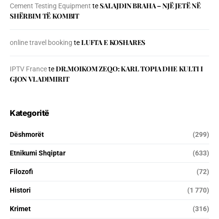
SALAJDIN BRAHA – NJЁ JETЁ NЁ
Cement Testing Equipment
te
SHЁRBIM TЁ KOMBIT
LUFTA E KOSHARES
online travel booking
te
DR.MOIKOM ZEQO: KARL TOPIA DHE KULTI I
IPTV France
te
GJON VLADIMIRIT
Kategoritë
Dëshmorët
(299)
Etnikumi Shqiptar
(633)
Filozofi
(72)
Histori
(1 770)
Krimet
(316)