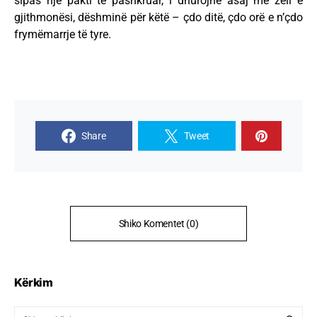
sipas një pakti të pashkruar, i dhurojnë asaj me zell e
gjithmonësi, dëshminë për këtë – çdo ditë, çdo orë e n’çdo
frymëmarrje të tyre.
Share
Tweet
Shiko Komentet (0)
Kërkim