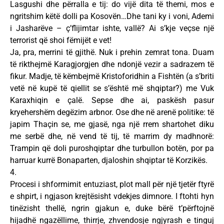
Lasgushi dhe përralla e tij: do vijë dita të themi, mos e
ngritshim këtë dolli pa Kosovën…Dhe tani ky i voni, Ademi
i Jasharëve – ç’flijimtar ishte, vallë? Ai s’kje veçse një
terrorist që shoi fëmijët e vet!
Ja, pra, merrini të gjithë. Nuk i prehin zemrat tona. Duam
të rikthejmë Karagjorgjen dhe ndonjë vezir a sadrazem të
fikur. Madje, të këmbejmë Kristoforidhin a Fishtën (a s’briti
vetë në kupë të qiellit se s’është më shqiptar?) me Vuk
Karaxhiqin e çalë. Sepse dhe ai, paskësh pasur
kryehershëm degëzim arbnor. Ose dhe në arenë politike: të
japim Thaçin se, me gjasë, nga një rrem shartohet diku
me serbë dhe, në vend të tij, të marrim dy madhnorë:
Trampin që doli puroshqiptar dhe turbullon botën, por pa
harruar kurrë Bonaparten, djaloshin shqiptar të Korzikës.
4.
Procesi i shformimit entuziast, plot mall për një tjetër ftyrë
e shpirt, i ngjason krejtësisht vdekjes dimnore. I ftohti hyn
tinëzisht thellë, ngrin gjakun e, duke bërë t’përftojnë
hijadhë ngazëllime, thirrje, zhvendosje ngjyrash e tinguj