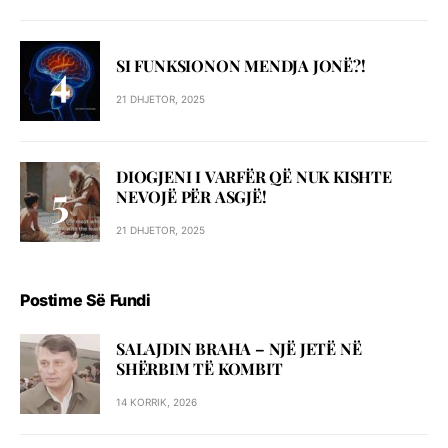
SI FUNKSIONON MENDJA JONË?!
21 DHJETOR, 2025
DIOGJENI I VARFËR QË NUK KISHTE
NEVOJË PËR ASGJË!
21 DHJETOR, 2025
Postime Së Fundi
SALAJDIN BRAHA – NJЁ JETЁ NЁ
SHЁRBIM TЁ KOMBIT
14 KORRIK, 2026