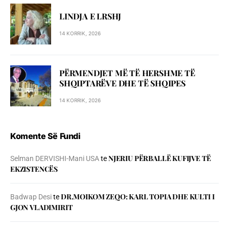
LINDJA E LRSHJ
14 KORRIK, 2026
PËRMENDJET MË TË HERSHME TË
SHQIPTARËVE DHE TË SHQIPES
14 KORRIK, 2026
Komente Së Fundi
NJERIU PЁRBALLЁ KUFIJVE TЁ
Selman DERVISHI-Mani USA
te
EKZISTENCЁS
DR.MOIKOM ZEQO: KARL TOPIA DHE KULTI I
Badwap Desi
te
GJON VLADIMIRIT