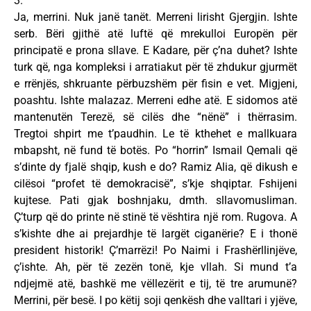
3.
Ja, merrini. Nuk janë tanët. Merreni lirisht Gjergjin. Ishte
serb. Bëri gjithë atë luftë që mrekulloi Europën për
principatë e prona sllave. E Kadare, për ç’na duhet? Ishte
turk që, nga kompleksi i arratiakut për të zhdukur gjurmët
e rrënjës, shkruante përbuzshëm për fisin e vet. Migjeni,
poashtu. Ishte malazaz. Merreni edhe atë. E sidomos atë
mantenutën Terezë, së cilës dhe “nënë” i thërrasim.
Tregtoi shpirt me t’paudhin. Le të kthehet e mallkuara
mbapsht, në fund të botës. Po “horrin” Ismail Qemali që
s’dinte dy fjalë shqip, kush e do? Ramiz Alia, që dikush e
cilësoi “profet të demokracisë”, s’kje shqiptar. Fshijeni
kujtese. Pati gjak boshnjaku, dmth. sllavomusliman.
Ç’turp që do printe në stinë të vështira një rom. Rugova. A
s’kishte dhe ai prejardhje të largët ciganërie? E i thonë
president historik! Ç’marrëzi! Po Naimi i Frashërllinjëve,
ç’ishte. Ah, për të zezën tonë, kje vllah. Si mund t’a
ndjejmë atë, bashkë me vëllezërit e tij, të tre arumunë?
Merrini, për besë. I po këtij soji qenkësh dhe valltari i yjëve,