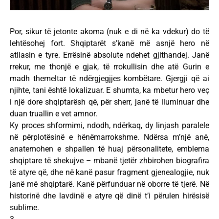
Por, sikur të jetonte akoma (nuk e di në ka vdekur) do të
lehtësohej fort. Shqiptarët s’kanë më asnjë hero në
atllasin e tyre. Errësinë absolute ndehet gjithandej. Janë
rrekur, me thonjë e gjak, të rrokullisin dhe atë Gurin e
madh themeltar të ndërgjegjjes kombëtare. Gjergji që ai
njihte, tani është lokalizuar. E shumta, ka mbetur hero veç
i një dore shqiptarësh që, për sherr, janë të iluminuar dhe
duan truallin e vet amnor.
Ky proces shformimi, ndodh, ndërkaq, dy linjash paralele
në përplotësinë e hënëmarrokshme. Ndërsa m’një anë,
anatemohen e shpallen të huaj përsonalitete, emblema
shqiptare të shekujve – mbanë tjetër zhbirohen biografira
të atyre që, dhe në kanë pasur fragment gjenealogjie, nuk
janë më shqiptarë. Kanë përfunduar në oborre të tjerë. Në
historinë dhe lavdinë e atyre që dinë t’i përulen hirësisë
sublime.