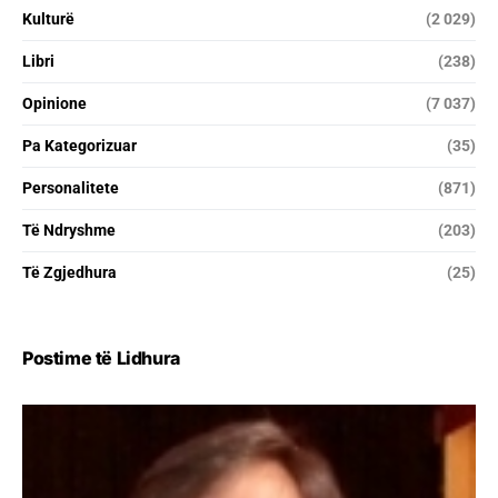
Kulturë
(2 029)
Libri
(238)
Opinione
(7 037)
Pa Kategorizuar
(35)
Personalitete
(871)
Të Ndryshme
(203)
Të Zgjedhura
(25)
Postime të Lidhura