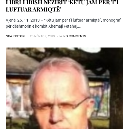
LIBRI I IBISH NEZIRIT ‘KËTU JAM PËR T’I
LUFTUAR ARMIQTË’
Vjenë, 25. 11. 2013 – “Këtu jam për t’i luftuar armiqtë”, monografi
për dëshmorin e kombit Xhemajl Fetahaj,…
NGA
EDITORI
25 NËNTOR, 2013
NO COMMENTS