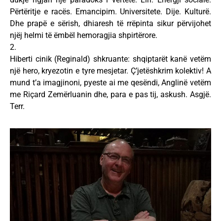
Përtëritje e racës. Emancipim. Universitete. Dije. Kulturë.
Dhe prapë e sërish, dhiaresh të rrëpinta sikur përvijohet
njëj helmi të ëmbël hemoragjia shpirtërore.
2.
Hiberti cinik (Reginald) shkruante: shqiptarët kanë vetëm
një hero, kryezotin e tyre mesjetar. Ç’jetëshkrim kolektiv! A
mund t’a imagjinoni, pyeste ai me qesëndi, Anglinë vetëm
me Riçard Zemërluanin dhe, para e pas tij, askush. Asgjë.
Terr.