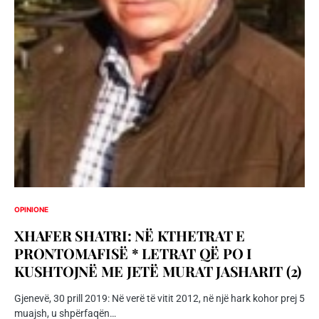
OPINIONE
XHAFER SHATRI: NË KTHETRAT E
PRONTOMAFISË * LETRAT QË PO I
KUSHTOJNË ME JETË MURAT JASHARIT (2)
Gjenevë, 30 prill 2019: Në verë të vitit 2012, në një hark kohor prej 5
muajsh, u shpërfaqën…