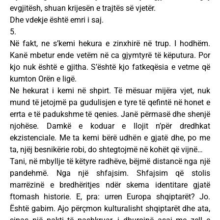
evgjitësh, shuan krijesën e trajtës së vjetër.
Dhe vdekje është emri i saj.
5.
Në fakt, ne s’kemi hekura e zinxhirë në trup. I hodhëm.
Kanë mbetur ende vetëm në ca gjymtyrë të këputura. Por
kjo nuk është e gjitha. S’është kjo fatkeqësia e vetme që
kumton Orën e ligë.
Ne hekurat i kemi në shpirt. Të mësuar mijëra vjet, nuk
mund të jetojmë pa gudulisjen e tyre të qefintë në honet e
errta e të padukshme të qenies. Janë përmasë dhe shenjë
njohëse. Damkë e koduar e llojit n’për dredhkat
ekzistenciale. Me ta kemi bërë udhën e gjatë dhe, po me
ta, njëj besnikërie robi, do shtegtojmë në kohët që vijnë…
Tani, në mbyllje të këtyre radhëve, bëjmë distancë nga një
pandehmë. Nga një shfajsim. Shfajsim që stolis
marrëzinë e bredhëritjes ndër skema identitare gjatë
ftomash historie. E, pra: urren Europa shqiptarët? Jo.
Është gabim. Ajo përçmon kulturalisht shqiptarët dhe ata,