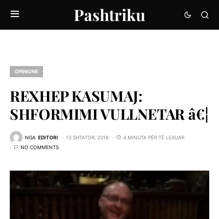
Pashtriku
OPINIONE
REXHEP KASUMAJ:
SHFORMIMI VULLNETAR â€¦
NGA
EDITORI
13 SHTATOR, 2018
4 MINUTA PËR TË LEXUAR
NO COMMENTS