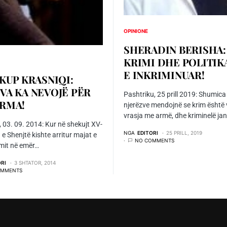
OPINIONE
SHERADIN BERISHA:
KRIMI DHE POLITIK
E INKRIMINUAR!
KUP KRASNIQI:
VA KA NEVOJË PËR
Pashtriku, 25 prill 2019: Shumica
RMA!
njerëzve mendojnë se krim është
vrasja me armë, dhe kriminelë ja
, 03. 09. 2014: Kur në shekujt XV-
NGA
EDITORI
25 PRILL, 2019
a e Shenjtë kishte arritur majat e
NO COMMENTS
mit në emër…
ORI
3 SHTATOR, 2014
OMMENTS