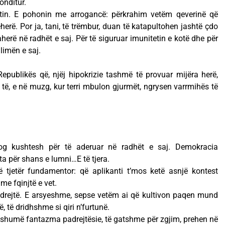
onditur.
etin. E pohonin me arrogancë: përkrahim vetëm qeverinë që
herë. Por ja, tani, të trëmbur, duan të katapultohen jashtë çdo
erë në radhët e saj. Për të siguruar imunitetin e kotë dhe për
limën e saj.
epublikës që, njëj hipokrizie tashmë të provuar mijëra herë,
ë, e në muzg, kur terri mbulon gjurmët, ngrysen varrmihës të
og kushtesh për të aderuar në radhët e saj. Demokracia
jta për shans e lumni…E të tjera.
ë tjetër fundamentor: që aplikanti t’mos ketë asnjë kontest
r me fqinjtë e vet.
 drejtë. E arsyeshme, sepse vetëm ai që kultivon paqen mund
ë, të dridhshme si qiri n’furtunë.
 shumë fantazma padrejtësie, të gatshme për zgjim, prehen në