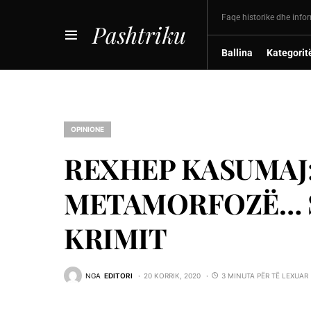
Faqe historike dhe info
Pashtriku
Ballina
Kategorit
OPINIONE
REXHEP KASUMAJ
METAMORFOZË… S
KRIMIT
NGA
EDITORI
20 KORRIK, 2020
3 MINUTA PËR TË LEXUAR