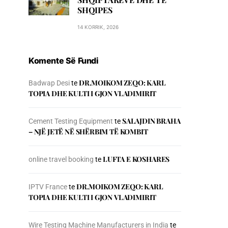
SHQIPES
14 KORRIK, 2026
Komente Së Fundi
DR.MOIKOM ZEQO: KARL
Badwap Desi
te
TOPIA DHE KULTI I GJON VLADIMIRIT
SALAJDIN BRAHA
Cement Testing Equipment
te
– NJЁ JETЁ NЁ SHЁRBIM TЁ KOMBIT
LUFTA E KOSHARES
online travel booking
te
DR.MOIKOM ZEQO: KARL
IPTV France
te
TOPIA DHE KULTI I GJON VLADIMIRIT
Wire Testing Machine Manufacturers in India
te