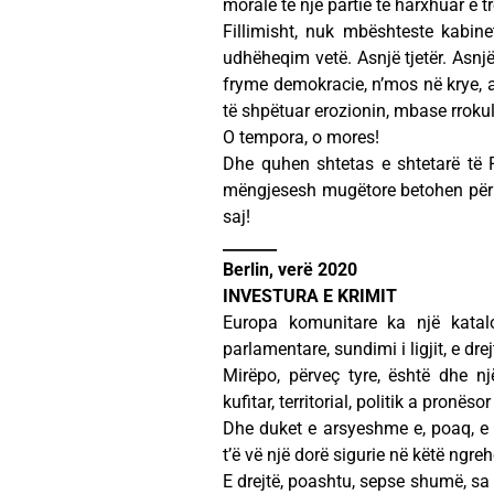
morale të një partie të harxhuar e tr
Fillimisht, nuk mbështeste kabin
udhëheqim vetë. Asnjë tjetër. Asnjë
fryme demokracie, n’mos në krye, ah
të shpëtuar erozionin, mbase rrokul
O tempora, o mores!
Dhe quhen shtetas e shtetarë të R
mëngjesesh mugëtore betohen për t
saj!
_______
Berlin, verë 2020
INVESTURA E KRIMIT
Europa komunitare ka një katal
parlamentare, sundimi i ligjit, e dre
Mirëpo, përveç tyre, është dhe nj
kufitar, territorial, politik a pronëso
Dhe duket e arsyeshme e, poaq, e
t’ë vë një dorë sigurie në këtë ngreh
E drejtë, poashtu, sepse shumë, sa