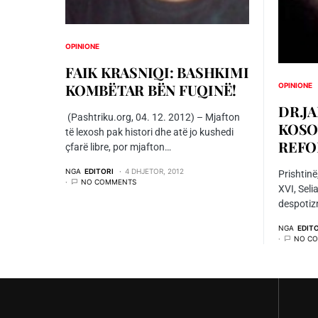
OPINIONE
FAIK KRASNIQI: BASHKIMI
KOMBËTAR BËN FUQINË!
OPINIONE
DR.JA
(Pashtriku.org, 04. 12. 2012) – Mjafton
KOSO
të lexosh pak histori dhe atë jo kushedi
REFO
çfarë libre, por mjafton…
NGA
EDITORI
4 DHJETOR, 2012
Prishtinë
NO COMMENTS
XVI, Seli
despotiz
NGA
EDIT
NO C