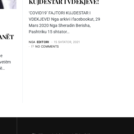
KUJDESTAR I VDEKJEVE!
‘COVID19’ FAJTORI KUJDESTAR I
VDEKJEVE! Nga arkivi i facebookut, 29
Mars 2020 Nga Sheradin Berisha,
Pashtriku 15 shtator…
ANËT
NGA
EDITORI
15 SHTATOR, 2021
NO COMMENTS
 e
 vetëm
në…