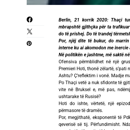
Berlin, 21 korrik 2020: Thaçi tu
mbrapshtë gjithçka për ta trafikuar 
do të prishej. Do të trandej tërmet
Por, njëj dite të bukur, do marrin 
interne ku ai akomodon me inercie a
Në politikën e jashtme, më saktë n
Ofensiva përmblidhet në një grus
Premieri Hoti, thonë zëlartë, s’pati
Ashtu? Ç’reflektim i vonë. Madje mas
Po Thaçi vetë a nuk sfidonte të gj
vite në Bruksel e, më pas, ndëmj
ushtarake të Rusisë?
Hoti do ishte, vërtetë, një epi
përmasore të dramës.
Por, megjithatë, eksponentë të Pdk
qeverisë së tij. Përfundimisht. Nda