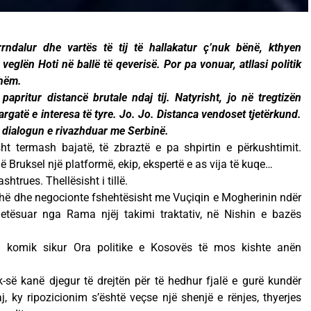
rrndalur dhe vartës të tij të hallakatur ç’nuk bënë, kthyen
veglën Hoti në ballë të qeverisë. Por pa vonuar, atllasi politik
shëm.
papritur distancë brutale ndaj tij. Natyrisht, jo në tregtizën
rgatë e interesa të tyre. Jo. Jo. Distanca vendoset tjetërkund.
ë dialogun e rivazhduar me Serbinë.
ht termash bajatë, të zbraztë e pa shpirtin e përkushtimit.
 në Bruksel një platformë, ekip, ekspertë e as vija të kuqe…
htrues. Thellësisht i tillë.
ithë dhe negocionte fshehtësisht me Vuçiqin e Mogherinin ndër
etësuar nga Rama njëj takimi traktativ, në Nishin e bazës
zod komik sikur Ora politike e Kosovës të mos kishte anën
-së kanë djegur të drejtën për të hedhur fjalë e gurë kundër
j, ky ripozicionim s’është veçse një shenjë e rënjes, thyerjes