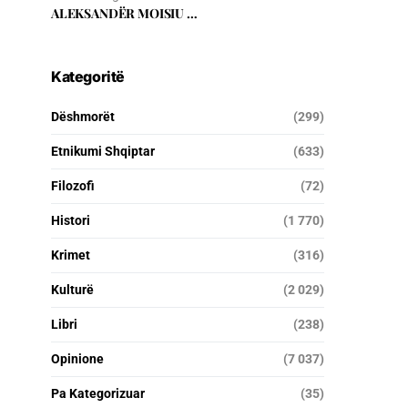
ALEKSANDËR MOISIU …
Kategoritë
Dëshmorët
(299)
Etnikumi Shqiptar
(633)
Filozofi
(72)
Histori
(1 770)
Krimet
(316)
Kulturë
(2 029)
Libri
(238)
Opinione
(7 037)
Pa Kategorizuar
(35)