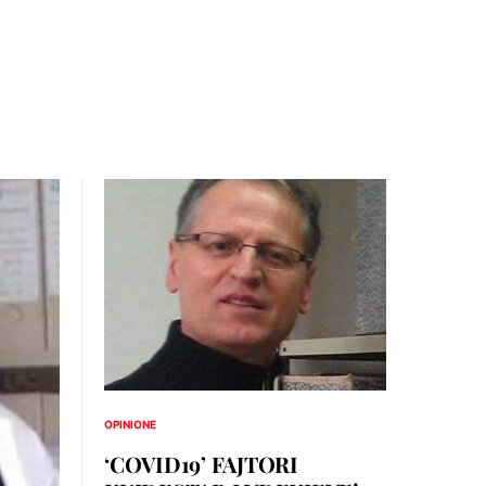
OPINIONE
‘COVID19’ FAJTORI