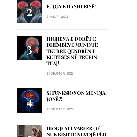
FUQIA E DASHURISË!
8 JANAR, 2026
HIGJIENA E DOBËT E
DHËMBËVE MUND TË
TKURRË QENDRËN E
KUJTESËS NË TRURIN
TUAJ!
21 DHJETOR, 2025
SI FUNKSIONON MENDJA
JONË?!
21 DHJETOR, 2025
DIOGJENI I VARFËR QË
NUK KISHTE NEVOJË PËR