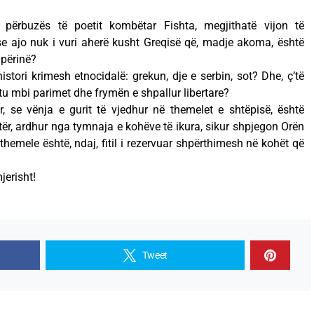
.
 përbuzës të poetit kombëtar Fishta, megjithatë vijon të
rse ajo nuk i vuri aherë kusht Greqisë që, madje akoma, është
ipërinë?
stori krimesh etnocidalë: grekun, dje e serbin, sot? Dhe, ç’të
u mbi parimet dhe frymën e shpallur libertare?
 se vënja e gurit të vjedhur në themelet e shtëpisë, është
jetër, ardhur nga tymnaja e kohëve të ikura, sikur shpjegon Orën
hemele është, ndaj, fitil i rezervuar shpërthimesh në kohët që
erisht!
Tweet