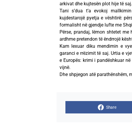
arkivat dhe kujtesën plot hije të saj
Tani s’dua t’a evokoj mallkimin
kujdestarojë pyetja e vështirë: pë
formalisht në gjendje lufte me Shq
Përse, prandaj, lëmon shtetet me hi
ardhme pretendon të ëndrrojë kësht
Kam lexuar diku mendimin e vyer,
garanci e rrëzimit të saj. Urtia e v
e Europës: krimi i pandëshkuar në t
vijnë.
Dhe shpjegon atë parathënshëm, mj
Share