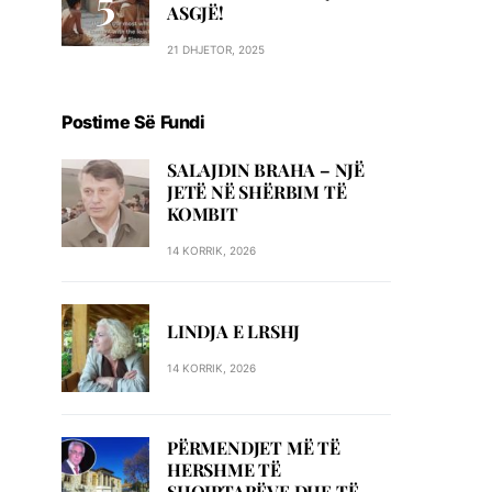
ASGJË!
21 DHJETOR, 2025
Postime Së Fundi
SALAJDIN BRAHA – NJЁ
JETЁ NЁ SHЁRBIM TЁ
KOMBIT
14 KORRIK, 2026
LINDJA E LRSHJ
14 KORRIK, 2026
PËRMENDJET MË TË
HERSHME TË
SHQIPTARËVE DHE TË