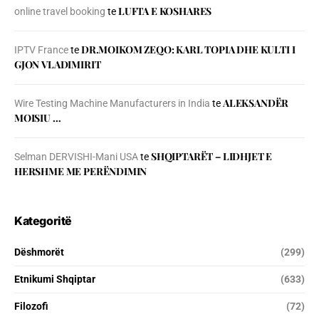
LUFTA E KOSHARES
online travel booking
te
DR.MOIKOM ZEQO: KARL TOPIA DHE KULTI I
IPTV France
te
GJON VLADIMIRIT
ALEKSANDËR
Wire Testing Machine Manufacturers in India
te
MOISIU …
SHQIPTARËT – LIDHJET E
Selman DERVISHI-Mani USA
te
HERSHME ME PERËNDIMIN
Kategoritë
Dëshmorët
(299)
Etnikumi Shqiptar
(633)
Filozofi
(72)