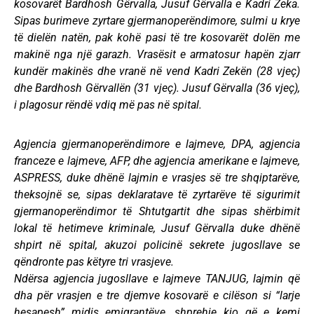
kosovarët Bardhosh Gërvalla, Jusuf Gërvalla e Kadri Zeka.
Sipas burimeve zyrtare gjermanoperëndimore, sulmi u krye
të dielën natën, pak kohë pasi të tre kosovarët dolën me
makinë nga një garazh. Vrasësit e armatosur hapën zjarr
kundër makinës dhe vranë në vend Kadri Zekën (28 vjeç)
dhe Bardhosh Gërvallën (31 vjeç). Jusuf Gërvalla (36 vjeç),
i plagosur rëndë vdiq më pas në spital.
Agjencia gjermanoperëndimore e lajmeve, DPA, agjencia
franceze e lajmeve, AFP, dhe agjencia amerikane e lajmeve,
ASPRESS, duke dhënë lajmin e vrasjes së tre shqiptarëve,
theksojnë se, sipas deklaratave të zyrtarëve të sigurimit
gjermanoperëndimor të Shtutgartit dhe sipas shërbimit
lokal të hetimeve kriminale, Jusuf Gërvalla duke dhënë
shpirt në spital, akuzoi policinë sekrete jugosllave se
qëndronte pas këtyre tri vrasjeve.
Ndërsa agjencia jugosllave e lajmeve TANJUG, lajmin që
dha për vrasjen e tre djemve kosovarë e cilëson si “larje
hesapesh” midis emigrantëve, shprehje kjo që e kemi