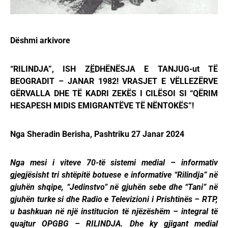
Dëshmi arkivore
“RILINDJA”, ISH Z
Ë
DHËNËSJA E TANJUG-ut TË
BEOGRADIT – JANAR 1982!
VRASJET E VËLLEZËRVE
GËRVALLA DHE TË KADRI ZEKËS I CILËSOI SI “QËRIM
HESAPESH MIDIS EMIGRANTËVE TË NËNTOKËS”!
Nga Sheradin Berisha, Pashtriku 27 Janar 2024
Nga mesi i viteve 70-të sistemi medial – informativ
gjegjësisht tri shtëpitë botuese e informative “Rilindja” në
gjuhën shqipe, “Jedinstvo” në gjuhën sebe dhe “Tani” në
gjuhën turke si dhe Radio e Televizioni i Prishtinës – RTP,
u bashkuan në një institucion të njëzëshëm – integral të
quajtur OPGBG – RILINDJA. Dhe ky gjigant medial