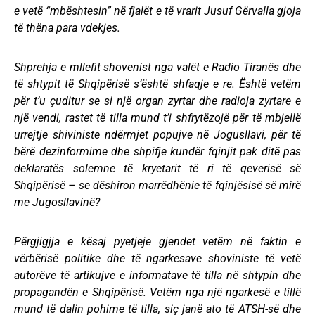
e vetë “mbështesin” në fjalët e të vrarit Jusuf Gërvalla gjoja
të thëna para vdekjes.
Shprehja e mllefit shovenist nga valët e Radio Tiranës dhe
të shtypit të Shqipërisë s’është shfaqje e re. Është vetëm
për t’u çuditur se si një organ zyrtar dhe radioja zyrtare e
një vendi, rastet të tilla mund t’i shfrytëzojë për të mbjellë
urrejtje shiviniste ndërmjet popujve në Jogusllavi, për të
bërë dezinformime dhe shpifje kundër fqinjit pak ditë pas
deklaratës solemne të kryetarit të ri të qeverisë së
Shqipërisë – se dëshiron marrëdhënie të fqinjësisë së mirë
me Jugosllavinë?
Përgjigjja e kësaj pyetjeje gjendet vetëm në faktin e
vërbërisë politike dhe të ngarkesave shoviniste të vetë
autorëve të artikujve e informatave të tilla në shtypin dhe
propagandën e Shqipërisë. Vetëm nga një ngarkesë e tillë
mund të dalin pohime të tilla, siç janë ato të ATSH-së dhe