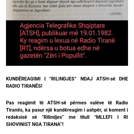
KUNDËREAGIMI I “RILINDJES” NDAJ ATSH-së DHE
RADIO TIRANËS!
Pas reagimit të ATSH-së përmes valëve të Radio
Tiranës, ka pasur një kundëreagim i ashpër, si koment i
redaksisë së “Rilindjes” me titull “MLLEFI I RI
SHOVINIST NGA TIRANA”!