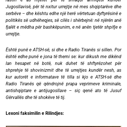
Jugosllavisë, për të nxitur urrejtje në mes shqiptarëve dhe
serbëve – dhe kështu edhe një herë vërtetuan dyftyrësinë e
politikës së udhëheqjes, së cilës i shërbejnë: në njërën anë
fjalët e mëdha për bashkëpunim, e në anën tjetër shpifje e
urrejtje.
Është punë e ATSH-së, si dhe e Radio Tiranës si sillen. Por
është edhe punë e jona të themi se: kur dikush me dikënd
lan hesapet në botë, nuk duhet të shftyrëzohet për
shprehje të shovinizmit dhe të urrejtjes kundër nesh, as
kur autorët e informatave të tilla si kjo e ATSH-së dhe
Radio Tiranës që qëndrojnë prapa veprimeve kriminale,
antishqiptare e antijugosllave – siç qenë ato të Jusuf
Gërvallës dhe të shokëve të tij.
Lexoni faksimilin e Rilindjes: