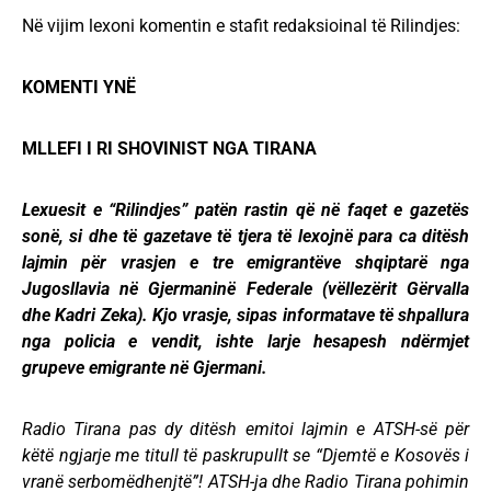
Në vijim lexoni komentin e stafit redaksioinal të Rilindjes:
KOMENTI YNË
MLLEFI I RI SHOVINIST NGA TIRANA
Lexuesit e “Rilindjes” patën rastin që në faqet e gazetës
sonë, si dhe të gazetave të tjera të lexojnë para ca ditësh
lajmin për vrasjen e tre emigrantëve shqiptarë nga
Jugosllavia në Gjermaninë Federale (vëllezërit Gërvalla
dhe Kadri Zeka). Kjo vrasje, sipas informatave të shpallura
nga policia e vendit, ishte larje hesapesh ndërmjet
grupeve emigrante në Gjermani.
Radio Tirana pas dy ditësh emitoi lajmin e ATSH-së për
këtë ngjarje me titull të paskrupullt se “Djemtë e Kosovës i
vranë serbomëdhenjtë”! ATSH-ja dhe Radio Tirana pohimin