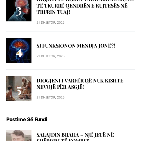
TË TKURRË QENDRËN E KUJTESËS NË
TRURIN TUAJ!
21 DHJETOR, 2025
SI FUNKSIONON MENDJA JONË?!
21 DHJETOR, 2025
DIOGJENI I VARFËR QË NUK KISHTE
NEVOJË PËR ASGJË!
21 DHJETOR, 2025
Postime Së Fundi
SALAJDIN BRAHA – NJЁ JETЁ NЁ
SHЁRBIM TЁ KOMBIT