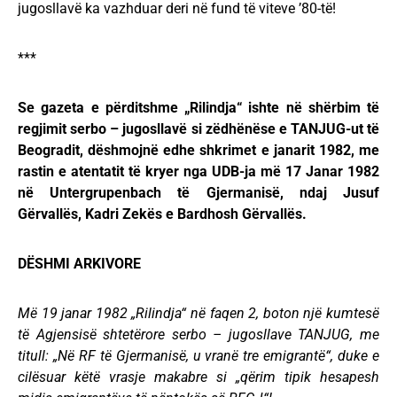
jugosllavë ka vazhduar deri në fund të viteve ’80-të!
***
Se gazeta e përditshme „Rilindja“ ishte në shërbim të
regjimit serbo – jugosllavë si zëdhënëse e TANJUG-ut të
Beogradit, dëshmojnë edhe shkrimet e janarit 1982, me
rastin e atentatit të kryer nga UDB-ja më 17 Janar 1982
në Untergrupenbach të Gjermanisë, ndaj Jusuf
Gërvallës, Kadri Zekës e Bardhosh Gërvallës.
DËSHMI ARKIVORE
Më 19 janar 1982 „Rilindja“ në faqen 2, boton një kumtesë
të Agjensisë shtetërore serbo – jugosllave TANJUG, me
titull: „Në RF të Gjermanisë, u vranë tre emigrantë“, duke e
cilësuar këtë vrasje makabre si „qërim tipik hesapesh