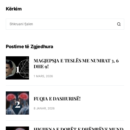
Kërkim
Postime të Zgjedhura
MAGJEPSJA E TESLËS ME NUMRAT 3, 6
DHE 9!
1 MARS, 2026
FUQIA E DASHURISË!
8 JANAR, 2026
HIGJIENA E DOBËT E DHËMBËVE MUND