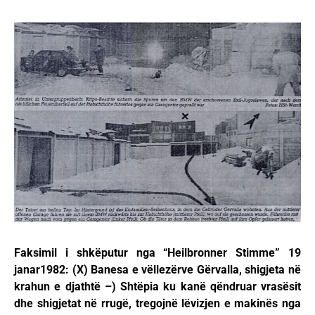
Faksimil i shkëputur nga “Heilbronner Stimme” 19
janar1982: (X) Banesa e vëllezërve Gërvalla, shigjeta në
krahun e djathtë –) Shtëpia ku kanë qëndruar vrasësit
dhe shigjetat në rrugë, tregojnë lëvizjen e makinës nga