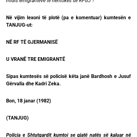
midis emigrantëve të nëntokës së RFGJ“!
Në vijim lexoni të plotë (pa e komentuar) kumtesën e
TANJUG-ut:
NË RF TË GJERMANISË
U VRANË TRE EMIGRANTË
Sipas kumtesës së policisë këta janë Bardhosh e Jusuf
Gërvalla dhe Kadri Zeka.
Bon, 18 janar (1982)
(TANJUG)
Policia e Shtutgardit kumtoi se gjatë natës së kaluar në