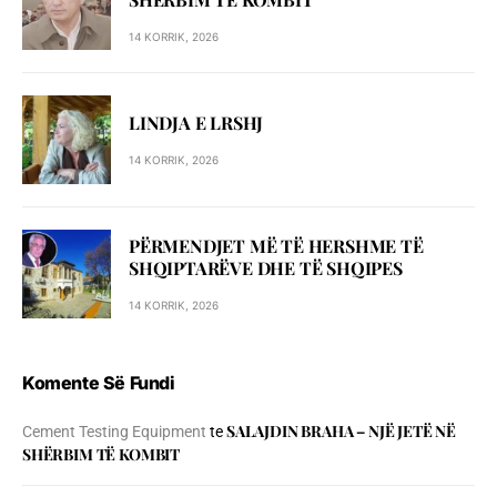
14 KORRIK, 2026
LINDJA E LRSHJ
14 KORRIK, 2026
PËRMENDJET MË TË HERSHME TË
SHQIPTARËVE DHE TË SHQIPES
14 KORRIK, 2026
Komente Së Fundi
SALAJDIN BRAHA – NJЁ JETЁ NЁ
Cement Testing Equipment
te
SHЁRBIM TЁ KOMBIT