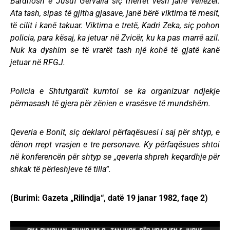
Bardhosh e Jusuf Gërvalla siç merret vesh janë vëllezër.
Ata tash, sipas të gjitha gjasave, janë bërë viktima të mesit,
të cilit i kanë takuar. Viktima e tretë, Kadri Zeka, siç pohon
policia, para kësaj, ka jetuar në Zvicër, ku ka pas marrë azil.
Nuk ka dyshim se të vrarët tash një kohë të gjatë kanë
jetuar në RFGJ.
Policia e Shtutgardit kumtoi se ka organizuar ndjekje
përmasash të gjera për zënien e vrasësve të mundshëm.
Qeveria e Bonit, siç deklaroi përfaqësuesi i saj për shtyp, e
dënon rrept vrasjen e tre personave. Ky përfaqësues shtoi
në konferencën për shtyp se „qeveria shpreh keqardhje për
shkak të përleshjeve të tilla“.
(Burimi: Gazeta „Rilindja“, datë 19 janar 1982, faqe 2)