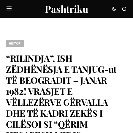
Pashtriku
HISTORI
“RILINDJA”, ISH
ZËDHËNËSJA E TANJUG-ut
TË BEOGRADIT – JANAR
1982! VRASJET E
VËLLEZËRVE GËRVALLA
DHE TË KADRI ZEKËS I
CILËSOI SI “QËRIM