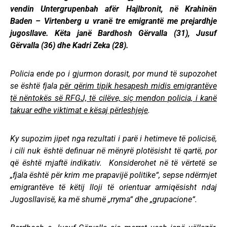
vendin Untergrupenbah afër Hajlbronit, në Krahinën
Baden – Virtenberg u vranë tre emigrantë me prejardhje
jugosllave. Këta janë Bardhosh Gërvalla (31), Jusuf
Gërvalla (36) dhe Kadri Zeka (28).
Policia ende po i gjurmon dorasit, por mund të supozohet
se është fjala
për qërim tipik hesapesh midis emigrantëve
të nëntokës së RFGJ, të cilëve, siç mendon policia, i kanë
takuar edhe viktimat e kësaj përleshjeje
.
Ky supozim jipet nga rezultati i parë i hetimeve të policisë,
i cili nuk është definuar në mënyrë plotësisht të qartë, por
që është mjaftë indikativ. Konsiderohet në të vërtetë se
„fjala është për krim me prapavijë politike“, sepse ndërmjet
emigrantëve të këtij lloji të orientuar armiqësisht ndaj
Jugosllavisë, ka më shumë „rryma“ dhe „grupacione“.