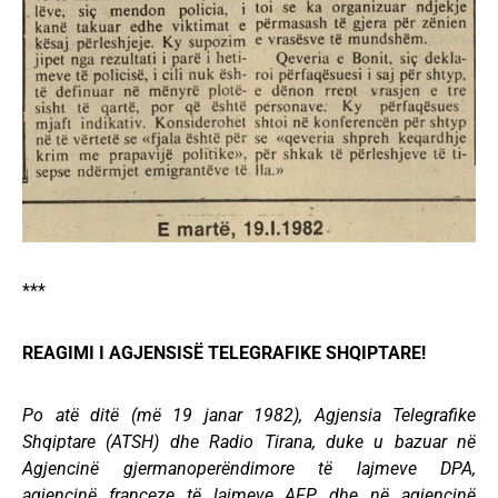
***
REAGIMI I AGJENSISË TELEGRAFIKE SHQIPTARE!
Po atë ditë (më 19 janar 1982), Agjensia Telegrafike
Shqiptare (ATSH) dhe Radio Tirana, duke u bazuar në
Agjencinë gjermanoperëndimore të lajmeve DPA,
agjencinë franceze të lajmeve AFP, dhe në agjencinë