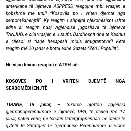
amerikane të lajmeve ASPRESS, reagojnë mbi vrasjen e
kobshme me titull “Kosovës po i vriten djemtë nga
serbomëdhenjtë”. Ky reagim i shpejtë njëkohësisht ishte
edhe si reagim ndaj Agjensisë jugosllave të lajmeve
TANJUG, e cila vrasjen e Jusufit, Bardhoshit dhe të Kadriut
e cilësoi si “larje hesapesh midis emigrantëve”! Këtë
reagim më 20 janar e botoi edhe Gazeta “Zëri I Popullit”.
Në vijim lexoni reagimi e ATSH-së:
KOSOVËS PO I VRITEN DJEMTË NGA
SERBOMËDHENJTË
TIRANË, 19 janar,
– Sikurse njofton agjensia
gjermanoperëndimore e lajmeve, DPA, të dielën më 17
janar, natën vonë, në fshatin Untergruppenbah, në afërsi të
qytetit të Shtutgart të Gjermanisë Perëndimore, u vranë