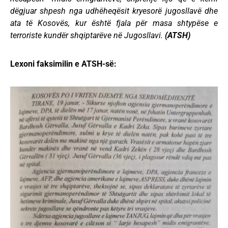
dëgjuar shpesh nga udhëheqësit kryesorë jugosllavë dhe
ata të Kosovës, kur është fjala për masa shtypëse e
terroriste kundër shqiptarëve në Jugosllavi.
(ATSH)
Lexoni faksimilin e ATSH-së: