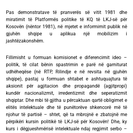
Pas demonstratave të pranverës së vitit 1981 dhe
miratimit të Platformës politike të KQ të LKJ-së për
Kosovën (nëntor 1981), në mjetet e informimit publik në
gjuhën shqipe u aplikua një mobilizim i
jashtëzakonshëm.
Fillimisht u formuan komisionet e diferencimit ideo –
politik, të cilat bënin spastrimin e parë në garniturat
udhëheqëse (në RTP, Rilindje e në revsita në gjuhën
shqipe), pastaj u formuan shtabet e ashtuquajtura të
aksionit për agjitacion dhe propagandë (agjitpropi)
kundër nacionalizmit, irredentizmit dhe seperatizmit
shqiptar. Dhe mbi të gjitha u përcaktuan qartë obligimet e
elitës intelektuale dhe të punëtorëve shkencorë më të
njohur të partisë – shtet, që ta mbrojnë e zbatojnë me
përpikëri kursin politikë të LKJ-së për Kosovën! Dhe, ky
kurs i dëgjueshmërisë intelektuale ndaj regjimit serbo –