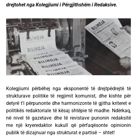
drejtohet nga Kolegjiumi i Përgjithshëm i Redaksive.
Kolegjiumi përbëhej nga eksponentë të drejtpëdrejtë të
strukturave politike të regjimit komunist, dhe kishte për
detyrë t’i përpunonte dhe harmonizonte të gjitha kriteret e
politikës redaktoriale të kësaj shtëpie të madhe. Ndërkaq,
në nivel të gazetave dhe të revistave punonin redaksitë
me një kryeredaktor kukull që përfaqësonte opinionin
publik të dizajnuar nga strukturat e partisë – shtet!