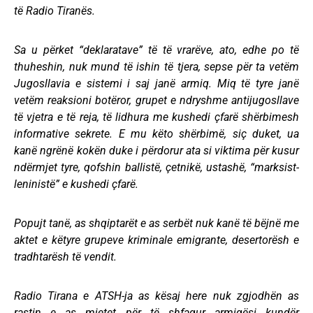
të Radio Tiranës.
Sa u përket “deklaratave” të të vrarëve, ato, edhe po të
thuheshin, nuk mund të ishin të tjera, sepse për ta vetëm
Jugosllavia e sistemi i saj janë armiq. Miq të tyre janë
vetëm reaksioni botëror, grupet e ndryshme antijugosllave
të vjetra e të reja, të lidhura me kushedi çfarë shërbimesh
informative sekrete. E mu këto shërbimë, siç duket, ua
kanë ngrënë kokën duke i përdorur ata si viktima për kusur
ndërmjet tyre, qofshin ballistë, çetnikë, ustashë, “marksist-
leninistë” e kushedi çfarë.
Popujt tanë, as shqiptarët e as serbët nuk kanë të bëjnë me
aktet e këtyre grupeve kriminale emigrante, desertorësh e
tradhtarësh të vendit.
Radio Tirana e ATSH-ja as kësaj here nuk zgjodhën as
rastin e as mjetet për të shfaqur armiqësi kundër