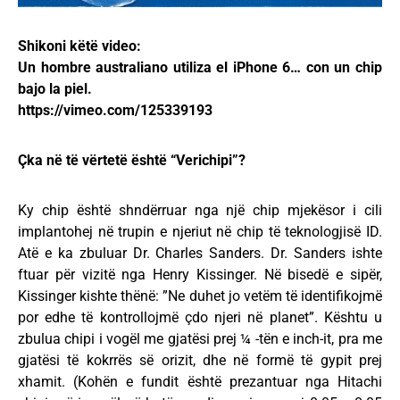
Shikoni këtë video:
Un hombre australiano utiliza el iPhone 6… con un chip
bajo la piel.
https://vimeo.com/125339193
Çka në të vërtetë është “Verichipi”?
Ky chip është shndërruar nga një chip mjekësor i cili
implantohej në trupin e njeriut në chip të teknologjisë ID.
Atë e ka zbuluar Dr. Charles Sanders. Dr. Sanders ishte
ftuar për vizitë nga Henry Kissinger. Në bisedë e sipër,
Kissinger kishte thënë: ”Ne duhet jo vetëm të identifikojmë
por edhe të kontrollojmë çdo njeri në planet”. Kështu u
zbulua chipi i vogël me gjatësi prej ¼ -tën e inch-it, pra me
gjatësi të kokrrës së orizit, dhe në formë të gypit prej
xhamit. (Kohën e fundit është prezantuar nga Hitachi