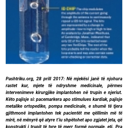
Pashtriku.org, 28 prill 2017: Në mjekësi janë të njohura
rastet kur, mjete të ndryshme medicinale, përmes
intervenimeve kirurgjike implantohen në trupin e njeriut.
Këto pajisje si: pacemarkera apo stimulues kardiak, pajisje
metalike ortopedike, pompa medicinale, e shumë të tjera
gjithmonë implantohen tek pacientët me qëllimin më të
mirë, në mënyrë që atyre t’iu shpëtohet apo zgjatet jeta, që
konstrukti i trupit të tyre të merr formë normale, etj. Pra