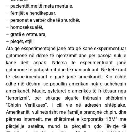
– pacientët me të meta mentale,
– fëmijët e hendikepuar,
– personat e verbër dhe të shurdhër,
– homoseksualët,
– gratë e vetmuara,
– pleqët, etj!!!
Ata që eksperimentojnë janë ata që kanë eksperimentuar
gjithmonë në dëmë të njerëzimit dhe për pasoja nuk e
kanë dert aspak. Ndërsa të ekperimentuarit janë
gjithmonë të pafajshmit dhe të manipuluarit. Në këtë rast
të eksperimentuarit e parë janë amerikanët. Kjo është
edhe një dëshmi se popullin amerikan nuk e udhëheqin
amerikanët. Madje, qytetarët e amerikës të frikësuar nga
“terrorizmi”, për shkaqe sigurie thërrasin shërbimin
“Chipin Verifikues”, i cili vie në adresën shtëpiake.
Amerikanët, vullnetarisht me familje pranojnë chipin, dhe
përmes internetit, me shërbimet e korporatës “IBM” me
përcjellje satelite, mund ta përcjellin çdo lëvizje të