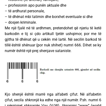
– profesionin apo punën aktuale dhe
– të ardhurat personale,
– të dhënat mbi tatimin dhe borxhet eventuale si dhe
– dosjen kriminale.
Me një fjalë në të ardhmen, pretendohet që njeriu të ketë
barkodin e tij si çdo artikull tjetër ushqimor, por me të
gjitha të dhënat që u cekën më lartë. Në secilin barkod të
tillë është shënuar (por nuk shihet) numri 666. Dihet se ky
numër është një prej shenjave sataniste.
Kjo shenjë është marrë nga alfabeti çifut. Në alfabetin
çifut, secila shkronjë ka edhe nga një numër. P.sh. numri 6
i përgjigjet shkronjës Vav (V/W). Akronimi “www” (world