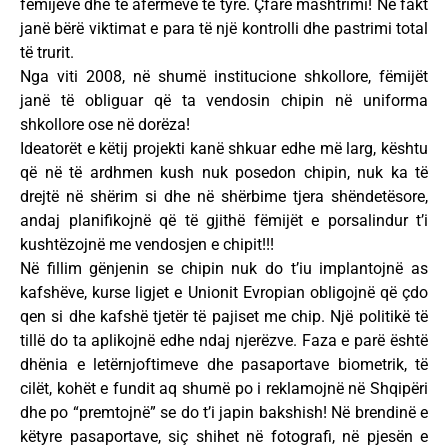
fëmijëve dhe të afërmëve të tyre. Çfarë mashtrimi! Në fakt
janë bërë viktimat e para të një kontrolli dhe pastrimi total
të trurit.
Nga viti 2008, në shumë institucione shkollore, fëmijët
janë të obliguar që ta vendosin chipin në uniforma
shkollore ose në dorëza!
Ideatorët e këtij projekti kanë shkuar edhe më larg, kështu
që në të ardhmen kush nuk posedon chipin, nuk ka të
drejtë në shërim si dhe në shërbime tjera shëndetësore,
andaj planifikojnë që të gjithë fëmijët e porsalindur t’i
kushtëzojnë me vendosjen e chipit!!!
Në fillim gënjenin se chipin nuk do t’iu implantojnë as
kafshëve, kurse ligjet e Unionit Evropian obligojnë që çdo
qen si dhe kafshë tjetër të pajiset me chip. Një politikë të
tillë do ta aplikojnë edhe ndaj njerëzve. Faza e parë është
dhënia e letërnjoftimeve dhe pasaportave biometrik, të
cilët, kohët e fundit aq shumë po i reklamojnë në Shqipëri
dhe po “premtojnë” se do t’i japin bakshish! Në brendinë e
këtyre pasaportave, siç shihet në fotografi, në pjesën e