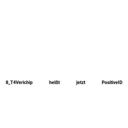
8_T4
Verichip heißt jetzt PositiveID