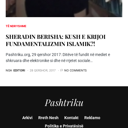
TË NDRYSHME
SHERADIN BERISHA: KUSH E KRIJOI
FUNDAMENTALIZMIN ISLAMIK?!
Pashtriku.org, 29 qershor 2017: Ditëve të fundit në mediet e
shkruara dhe elektronike si dhe në rrjetet sociale…
NGA
EDITORI
28 QERSHOR, 2017
NO COMMENTS
Pashtriku
Arkivi
Rreth Nesh
Kontakt
Reklamo
Politika e Privatësisë