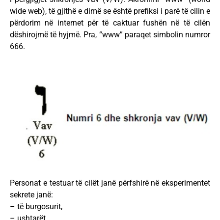
wide web), të gjithë e dimë se është prefiksi i parë të cilin e
përdorim në internet për të caktuar fushën në të cilën
dëshirojmë të hyjmë. Pra, “www” paraqet simbolin numror
666.
Personat e testuar të cilët janë përfshirë në eksperimentet
sekrete janë:
– të burgosurit,
– ushtarët,