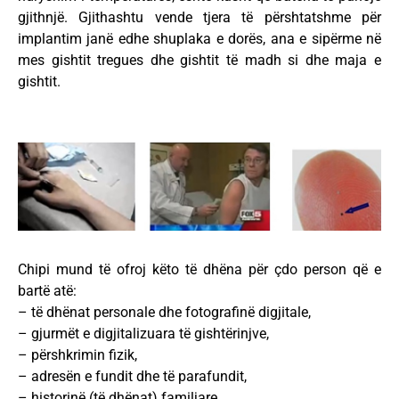
gjithnjë. Gjithashtu vende tjera të përshtatshme për
implantim janë edhe shuplaka e dorës, ana e sipërme në
mes gishtit tregues dhe gishtit të madh si dhe maja e
gishtit.
Chipi mund të ofroj këto të dhëna për çdo person që e
bartë atë:
– të dhënat personale dhe fotografinë digjitale,
– gjurmët e digjitalizuara të gishtërinjve,
– përshkrimin fizik,
– adresën e fundit dhe të parafundit,
– historinë (të dhënat) familjare,