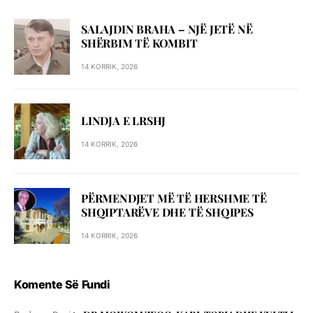
SALAJDIN BRAHA – NJЁ JETЁ NЁ
SHЁRBIM TЁ KOMBIT
14 KORRIK, 2026
LINDJA E LRSHJ
14 KORRIK, 2026
PËRMENDJET MË TË HERSHME TË
SHQIPTARËVE DHE TË SHQIPES
14 KORRIK, 2026
Komente Së Fundi