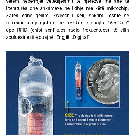
vetëm nëpërmjet vetëdijesimit të njerëzve me anë të
literaturës dhe shkrimeve në lidhje me këtë mikrochip.
Zaten edhe qëllimi kryesor i këtij shkrimi, është në
funksion të një njoftimi për rrezikun të quajtur “VeriChip”
apo RFID (chipi verifikues radio frekuentues), të cilin
zbuluesit e tij e quajnë “Engjëlli.Digjital”