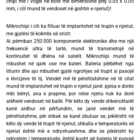
chipi më i vogël në botë me dimensione prej 0.05 x 0.05
mm, i cili mund të vendoset në gishtin e njeriut)!
Mikrochipi i cili ka filluar të implantohet në trupin e njeriut,
me gjatësi të kokrrës së orizit.
Ai përmban 250.000 komponente elektronike dhe me një
frekuencë ultra të lartë, mund të transmetojë në
kontinuitet të dhëna në satelit. Mikrochipi mund të
mbushet në qark ose me bateri. Bateria përbëhet nga
litiumi dhe ajo mbushet gjatë ngrohjes së trupit si pasojë
e lëvizjeve të tij. Vendet më të përshtatshme në të cilat
mund të implantohet në trupin e njeriut janë: pjesa e dorës
mbi bërryl, ana e prapme, por nëse njeriu nuk ka dorë
atëherë vendoset në ballë. Për këto dy vende shkencëtarët
kanë ardhur në përfundim, se janë vendet më të
përshtatshme, për shkak se kanë zbuluar se, pikërisht në
këto dy vende të trupit të njeriut, shkalla e temperaturës së
njeriut është më e ndryshueshme, dhe se pikërisht ky
ndryshim i temperaturës, është kusht që bateria të punojë