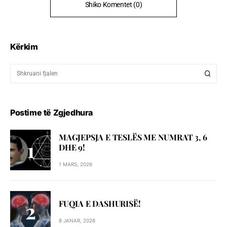
Shiko Komentet (0)
Kërkim
Postime të Zgjedhura
MAGJEPSJA E TESLËS ME NUMRAT 3, 6
DHE 9!
1 MARS, 2026
FUQIA E DASHURISË!
8 JANAR, 2026