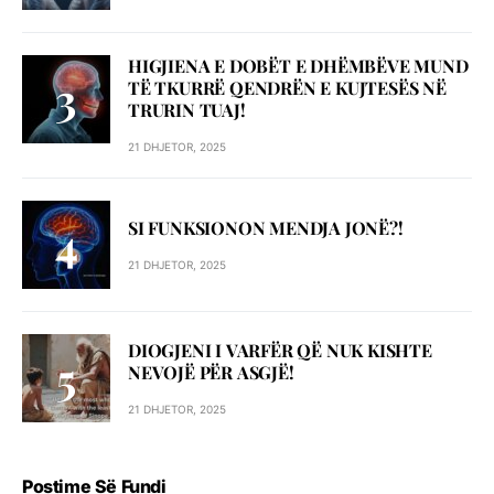
HIGJIENA E DOBËT E DHËMBËVE MUND
TË TKURRË QENDRËN E KUJTESËS NË
TRURIN TUAJ!
21 DHJETOR, 2025
SI FUNKSIONON MENDJA JONË?!
21 DHJETOR, 2025
DIOGJENI I VARFËR QË NUK KISHTE
NEVOJË PËR ASGJË!
21 DHJETOR, 2025
Postime Së Fundi