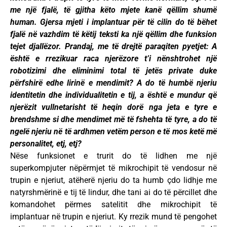
me një fjalë, të gjitha këto mjete kanë qëllim shumë
human. Gjersa mjeti i implantuar për të cilin do të bëhet
fjalë në vazhdim të këtij teksti ka një qëllim dhe funksion
tejet djallëzor. Prandaj, me të drejtë paraqiten pyetjet: A
është e rrezikuar raca njerëzore t’i nënshtrohet një
robotizimi dhe eliminimi total të jetës private duke
përfshirë edhe lirinë e mendimit? A do të humbë njeriu
identitetin dhe individualitetin e tij, a është e mundur që
njerëzit vullnetarisht të heqin dorë nga jeta e tyre e
brendshme si dhe mendimet më të fshehta të tyre, a do të
ngelë njeriu në të ardhmen vetëm person e të mos ketë më
personalitet, etj, etj?
Nëse funksionet e trurit do të lidhen me një
superkompjuter nëpërmjet të mikrochipit të vendosur në
trupin e njeriut, atëherë njeriu do ta humb çdo lidhje me
natyrshmërinë e tij të lindur, dhe tani ai do të përcillet dhe
komandohet përmes satelitit dhe mikrochipit të
implantuar në trupin e njeriut. Ky rrezik mund të pengohet