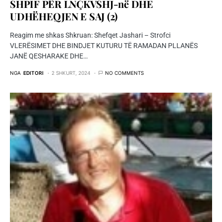
SHPIF PËR LNÇKVSHJ-në DHE
UDHËHEQJEN E SAJ (2)
Reagim me shkas Shkruan: Shefqet Jashari – Strofci
VLERËSIMET DHE BINDJET KUTURU TË RAMADAN PLLANËS
JANË QESHARAKE DHE…
NGA
EDITORI
2 SHKURT, 2024
NO COMMENTS