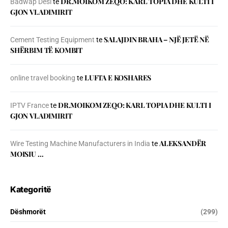
DR.MOIKOM ZEQO: KARL TOPIA DHE KULTI I
Badwap Desi
te
GJON VLADIMIRIT
SALAJDIN BRAHA – NJЁ JETЁ NЁ
Cement Testing Equipment
te
SHЁRBIM TЁ KOMBIT
LUFTA E KOSHARES
online travel booking
te
DR.MOIKOM ZEQO: KARL TOPIA DHE KULTI I
IPTV France
te
GJON VLADIMIRIT
ALEKSANDËR
Wire Testing Machine Manufacturers in India
te
MOISIU …
Kategoritë
Dëshmorët
(299)