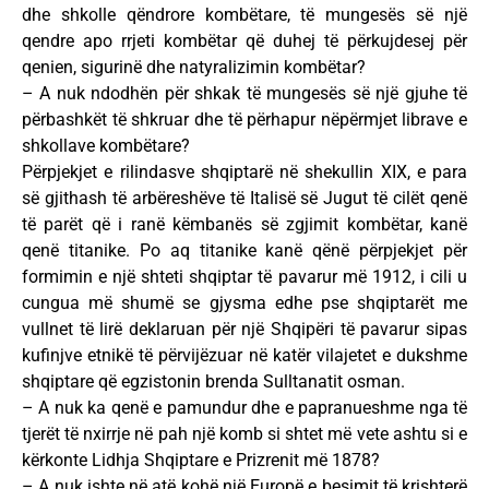
dhe shkolle qëndrore kombëtare, të mungesës së një
qendre apo rrjeti kombëtar që duhej të përkujdesej për
qenien, sigurinë dhe natyralizimin kombëtar?
– A nuk ndodhën për shkak të mungesës së një gjuhe të
përbashkët të shkruar dhe të përhapur nëpërmjet librave e
shkollave kombëtare?
Përpjekjet e rilindasve shqiptarë në shekullin XIX, e para
së gjithash të arbëreshëve të Italisë së Jugut të cilët qenë
të parët që i ranë këmbanës së zgjimit kombëtar, kanë
qenë titanike. Po aq titanike kanë qënë përpjekjet për
formimin e një shteti shqiptar të pavarur më 1912, i cili u
cungua më shumë se gjysma edhe pse shqiptarët me
vullnet të lirë deklaruan për një Shqipëri të pavarur sipas
kufinjve etnikë të përvijëzuar në katër vilajetet e dukshme
shqiptare që egzistonin brenda Sulltanatit osman.
– A nuk ka qenë e pamundur dhe e papranueshme nga të
tjerët të nxirrje në pah një komb si shtet më vete ashtu si e
kërkonte Lidhja Shqiptare e Prizrenit më 1878?
– A nuk ishte në atë kohë një Europë e besimit të krishterë