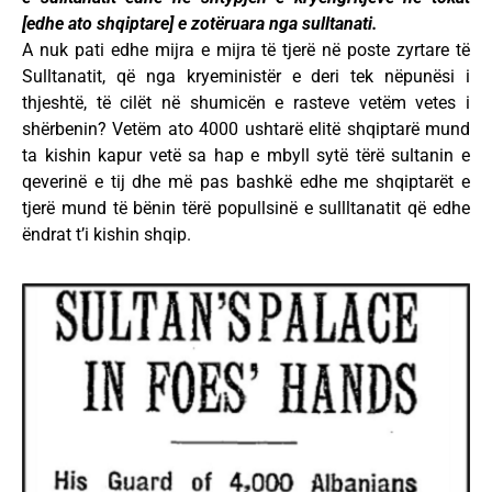
[edhe ato shqiptare] e zotëruara nga sulltanati.
A nuk pati edhe mijra e mijra të tjerë në poste zyrtare të
Sulltanatit, që nga kryeministër e deri tek nëpunësi i
thjeshtë, të cilët në shumicën e rasteve vetëm vetes i
shërbenin? Vetëm ato 4000 ushtarë elitë shqiptarë mund
ta kishin kapur vetë sa hap e mbyll sytë tërë sultanin e
qeverinë e tij dhe më pas bashkë edhe me shqiptarët e
tjerë mund të bënin tërë popullsinë e sullltanatit që edhe
ëndrat t’i kishin shqip.