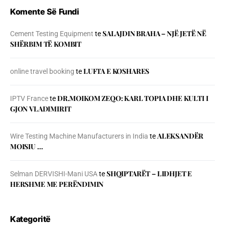
Komente Së Fundi
SALAJDIN BRAHA – NJЁ JETЁ NЁ
Cement Testing Equipment
te
SHЁRBIM TЁ KOMBIT
LUFTA E KOSHARES
online travel booking
te
DR.MOIKOM ZEQO: KARL TOPIA DHE KULTI I
IPTV France
te
GJON VLADIMIRIT
ALEKSANDËR
Wire Testing Machine Manufacturers in India
te
MOISIU …
SHQIPTARËT – LIDHJET E
Selman DERVISHI-Mani USA
te
HERSHME ME PERËNDIMIN
Kategoritë