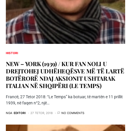
HISTORI
NEW – YORK (1939) / KUR FAN NOLI U
DREJTOHEJ UDHËHEQËSVE MË TË LARTË
BOTËRORË NDAJ AKSIONIT USHTARAK
ITALIAN NË SHQIPËRI (LE TEMPS)
Francë, 27 Tetor 2018: “Le Temps” ka botuar, të martën e 11 prillit
1939, në faqen n°2, një…
NGA
EDITORI
27 TETOR, 2018
NO COMMENTS