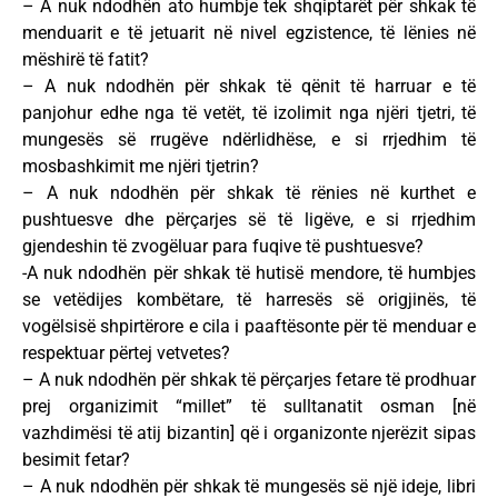
– A nuk ndodhën ato humbje tek shqiptarët për shkak të
menduarit e të jetuarit në nivel egzistence, të lënies në
mëshirë të fatit?
– A nuk ndodhën për shkak të qënit të harruar e të
panjohur edhe nga të vetët, të izolimit nga njëri tjetri, të
mungesës së rrugëve ndërlidhëse, e si rrjedhim të
mosbashkimit me njëri tjetrin?
– A nuk ndodhën për shkak të rënies në kurthet e
pushtuesve dhe përçarjes së të ligëve, e si rrjedhim
gjendeshin të zvogëluar para fuqive të pushtuesve?
-A nuk ndodhën për shkak të hutisë mendore, të humbjes
se vetëdijes kombëtare, të harresës së origjinës, të
vogëlsisë shpirtërore e cila i paaftësonte për të menduar e
respektuar përtej vetvetes?
– A nuk ndodhën për shkak të përçarjes fetare të prodhuar
prej organizimit “millet” të sulltanatit osman [në
vazhdimësi të atij bizantin] që i organizonte njerëzit sipas
besimit fetar?
– A nuk ndodhën për shkak të mungesës së një ideje, libri