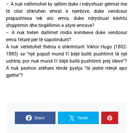
– A nuk ndihmohet ky qëllim duke i ndryshuar gërmat me
të cilat shkruhen emrat e njerëzve, duke vendosur
prapashtesa tek ato emra, duke ndryshuar kështu
shqiptimin dhe tingëllimin e atyre emrave?
– A nuk treten dallimet midis kombeve duke vendosur
emra fetarë për të sapolindurit?
A nuk vërtetohet thënia e shkrimtarit Viktor Hugo (1802-
1885) se “një popull mund t’i bëjë ballë pushtimit të një
ushtrie, por nuk mund t’i bëjë ballë pushtimit prej ideve”?
A nuk peshon atëhere rëndë pyetja “të jeshë rrënjë apo
gjethe”?
Share
Tweet