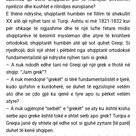
njerëzor dhe kushtet e rilindjes europiane?
E thënë ndryshe, shqiptarët humbën në fillim të shekullit
XX atë që njihet tani si Turqi. Ashtu si më 1821-1832 kur
për shkaqe të ngjashme dhe të një lufte fetare midis
shqiptarëve të besimit mysleman dhe atyre të krishterë
ortodoksë, shqiptarët humbën atë që sot quhet Greqi. Si
rrjedhojë, doli një shtet i përbërë nga shqiptarë ortodoksë
fundamentalistë që ndryshe njihen tani si grekë.
– A nuk ndodh edhe tani në Greqi që një grek e thotë në
shqip: “Jam grek”?
– A nuk mendojnë “grekët” si tërë fundamentalistët e tjerë,
kudo qofshin e kurdoherë, se duhet të egzistojnë vetëm
ato dhe se çdo gjë ka qenë e tyre apo iu përket vetëm
atyre?
– A nuk ugjërojnë “serbët” e “grekët” se aty ku është kisha
serbe apo greke është tokë e shtet serb apo grek? Turqia e
Greqia janë dy shtete që edhe sot si gjuhë zyrtare [të parë]
duhet të kenë shqipen.