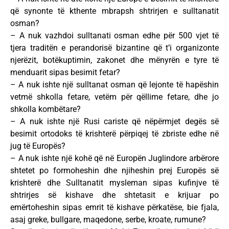
që synonte të kthente mbrapsh shtrirjen e sulltanatit
osman?
– A nuk vazhdoi sulltanati osman edhe për 500 vjet të
tjera traditën e perandorisë bizantine që t’i organizonte
njerëzit, botëkuptimin, zakonet dhe mënyrën e tyre të
menduarit sipas besimit fetar?
– A nuk ishte një sulltanat osman që lejonte të hapëshin
vetmë shkolla fetare, vetëm për qëllime fetare, dhe jo
shkolla kombëtare?
– A nuk ishte një Rusi cariste që nëpërmjet degës së
besimit ortodoks të krishterë përpiqej të zbriste edhe në
jug të Europës?
– A nuk ishte një kohë që në Europën Juglindore arbërore
shtetet po formoheshin dhe njiheshin prej Europës së
krishterë dhe Sulltanatit mysleman sipas kufinjve të
shtrirjes së kishave dhe shtetasit e krijuar po
emërtoheshin sipas emrit të kishave përkatëse, bie fjala,
asaj greke, bullgare, maqedone, serbe, kroate, rumune?