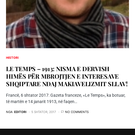
HISTORI
LE TEMPS – 1913: NISMA E DERVISH
HIMËS PËR MBROJTJEN E INTERESAVE
SHQIPTARE NDAJ MAKIAVELIZMIT SLLAV!
Francë, 6 shtator 2017: Gazeta franceze, «Le Temps», ka botuar,
të martën e 14 janarit 1913, në faqen…
NGA
EDITORI
5 SHTATOR, 2017
NO COMMENTS