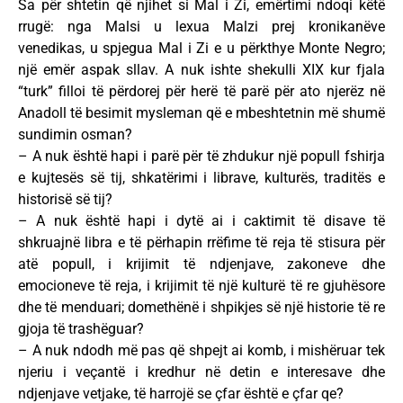
Sa për shtetin që njihet si Mal i Zi, emërtimi ndoqi këtë
rrugë: nga Malsi u lexua Malzi prej kronikanëve
venedikas, u spjegua Mal i Zi e u përkthye Monte Negro;
një emër aspak sllav. A nuk ishte shekulli XIX kur fjala
“turk” filloi të përdorej për herë të parë për ato njerëz në
Anadoll të besimit mysleman që e mbeshtetnin më shumë
sundimin osman?
– A nuk është hapi i parë për të zhdukur një popull fshirja
e kujtesës së tij, shkatërimi i librave, kulturës, traditës e
historisë së tij?
– A nuk është hapi i dytë ai i caktimit të disave të
shkruajnë libra e të përhapin rrëfime të reja të stisura për
atë popull, i krijimit të ndjenjave, zakoneve dhe
emocioneve të reja, i krijimit të një kulturë të re gjuhësore
dhe të menduari; domethënë i shpikjes së një historie të re
gjoja të trashëguar?
– A nuk ndodh më pas që shpejt ai komb, i mishëruar tek
njeriu i veçantë i kredhur në detin e interesave dhe
ndjenjave vetjake, të harrojë se çfar është e çfar qe?