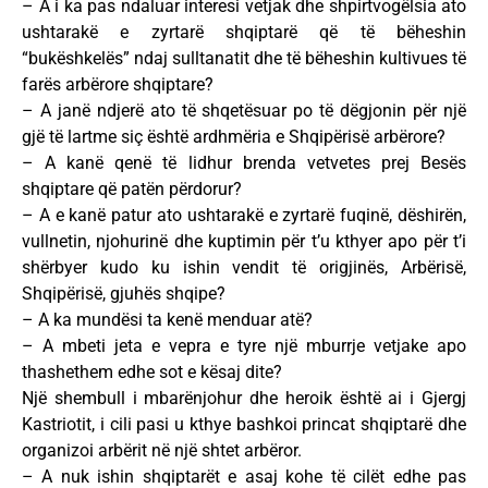
– A i ka pas ndaluar interesi vetjak dhe shpirtvogëlsia ato
ushtarakë e zyrtarë shqiptarë që të bëheshin
“bukëshkelës” ndaj sulltanatit dhe të bëheshin kultivues të
farës arbërore shqiptare?
– A janë ndjerë ato të shqetësuar po të dëgjonin për një
gjë të lartme siç është ardhmëria e Shqipërisë arbërore?
– A kanë qenë të lidhur brenda vetvetes prej Besës
shqiptare që patën përdorur?
– A e kanë patur ato ushtarakë e zyrtarë fuqinë, dëshirën,
vullnetin, njohurinë dhe kuptimin për t’u kthyer apo për t’i
shërbyer kudo ku ishin vendit të origjinës, Arbërisë,
Shqipërisë, gjuhës shqipe?
– A ka mundësi ta kenë menduar atë?
– A mbeti jeta e vepra e tyre një mburrje vetjake apo
thashethem edhe sot e kësaj dite?
Një shembull i mbarënjohur dhe heroik është ai i Gjergj
Kastriotit, i cili pasi u kthye bashkoi princat shqiptarë dhe
organizoi arbërit në një shtet arbëror.
– A nuk ishin shqiptarët e asaj kohe të cilët edhe pas