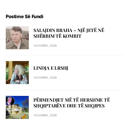
Postime Së Fundi
SALAJDIN BRAHA – NJЁ JETЁ NЁ
SHЁRBIM TЁ KOMBIT
14 KORRIK, 2026
LINDJA E LRSHJ
14 KORRIK, 2026
PËRMENDJET MË TË HERSHME TË
SHQIPTARËVE DHE TË SHQIPES
14 KORRIK, 2026