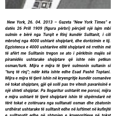
New York, 26. 04. 2013 – Gazeta “New York Times” e
datës 26 Prill 1909 (figura përbri) përcjell një lajm mbi
sulmin e bërë nga Turqit e Rinj kundër Sulltanit, i cili
mbrohej nga 4000 ushtarë shqiptarë, dhe dorëzimin e tij.
Egzistenca e 4000 ushtarëve elitë shqiptarë në rrethin më
të afërt me Sulltanin tregon se ato i përkitnin majës së
piramidës ushtarake shqiptare që ishte nën petkun
osman/turk. Mijra e mijra të tjerë sulmonin sultanin si
“turq të rinj”; ndër këta ishte edhe Esad Pashë Toptani.
Mijra e mijra të tjerë ishin në kryengritje kundër osmanëve
në tokat shqiptare, gjë që solli pas tre vitesh pavarësinë e
një shteti shqiptar. Pa llogaritur ushtarët me porosi, mijra
e mijra ushtarë të tjerë shqiptarë ishin të shpërndarë në
tërë tokat e zotëruara nga sulltanati osman dhe zbatonin
urdhërat ushtarake të sulltanit edhe në luftimet në kufinjtë
e sulltanatit edhe në shtypjen e kryengritjeve në tokat