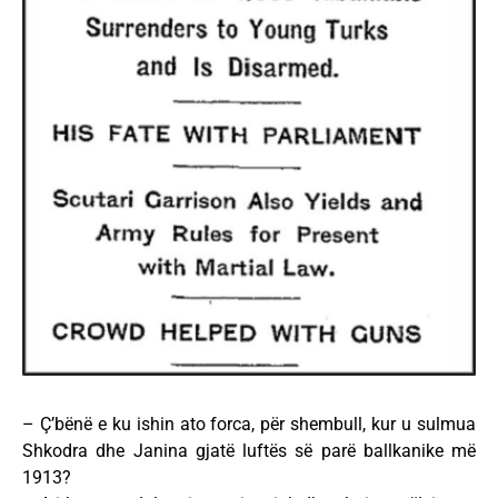
– Ç’bënë e ku ishin ato forca, për shembull, kur u sulmua
Shkodra dhe Janina gjatë luftës së parë ballkanike më
1913?