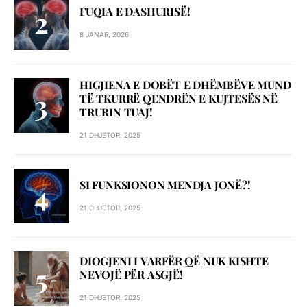
FUQIA E DASHURISË!
8 JANAR, 2026
HIGJIENA E DOBËT E DHËMBËVE MUND
TË TKURRË QENDRËN E KUJTESËS NË
TRURIN TUAJ!
21 DHJETOR, 2025
SI FUNKSIONON MENDJA JONË?!
21 DHJETOR, 2025
DIOGJENI I VARFËR QË NUK KISHTE
NEVOJË PËR ASGJË!
21 DHJETOR, 2025