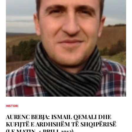
HISTORI
AURENC BEBJA: ISMAIL QEMALI DHE
KUFIJTË E ARDHSHËM TË SHQIPËRISË
(LE MATIN, 4 PRILL 1913)