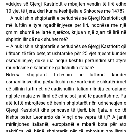
vdekjes së Gjergj Kastriotit e mbajtën vendin të lirë edhe
10 vjet të tjera, deri kur ra kështjella e Shkodrës më 1478?
– A nuk ishin shqiptarët e periudhës së Gjergj Kastriotit që
më luftën e tyre ngadhënjyese për liri, ndonëse më një
çmim shumë të lartë njerëzor, krijuan një zjarr të lirë në
shpirtin ilir që nuk shuhet më?
– A nuk ishin shqiptarët e periudhës së Gjergj Kastriotit që
i fituan të tëra betejat ushtarake për 25 vjet rrjesht kundër
osmanllinjve, duke iua hequr kështu përfundimisht atyre
mundësinë e kalimit në gadishullin italian?
Ndërsa shqiptarët treteshin në luftimet kundër
osmanllinjve dhe përballeshin me varfërinë e shkatërrimet
që sillnin luftimet, në gadishullin italian rilindja europiane
ngjiste maja zhvillimi që edhe sot janë të paarritshme. Pa
atë luftë mbrojtëse që bënin shqiptarët nën udhëheqjen e
Gjergj Kastriotit dhe princave të tjerë, bie fjala, a do të
kishte patur Leonardo da Vinçi dhe vepra të tij? A janë
mirënjohës italianët, europianët e mbarë bota për ato
sakrifica që bënë shqiptarët për të mbrojtur zhvillimin