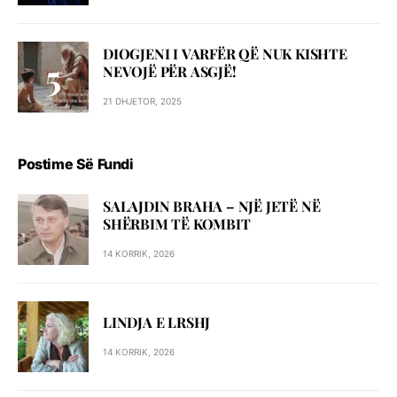
DIOGJENI I VARFËR QË NUK KISHTE
NEVOJË PËR ASGJË!
21 DHJETOR, 2025
Postime Së Fundi
SALAJDIN BRAHA – NJЁ JETЁ NЁ
SHЁRBIM TЁ KOMBIT
14 KORRIK, 2026
LINDJA E LRSHJ
14 KORRIK, 2026