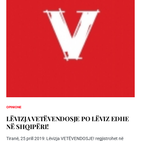
OPINIONE
LËVIZJA VETËVENDOSJE PO LËVIZ EDHE
NË SHQIPËRI!
Tiranë, 25 prill 2019: Lëvizja VETËVENDOSJE! regjistrohet në