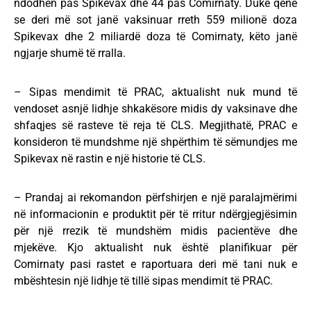
ndodhën pas Spikevax dhe 44 pas Comirnaty. Duke qenë
se deri më sot janë vaksinuar rreth 559 milionë doza
Spikevax dhe 2 miliardë doza të Comirnaty, këto janë
ngjarje shumë të rralla.
– Sipas mendimit të PRAC, aktualisht nuk mund të
vendoset asnjë lidhje shkakësore midis dy vaksinave dhe
shfaqjes së rasteve të reja të CLS. Megjithatë, PRAC e
konsideron të mundshme një shpërthim të sëmundjes me
Spikevax në rastin e një historie të CLS.
– Prandaj ai rekomandon përfshirjen e një paralajmërimi
në informacionin e produktit për të rritur ndërgjegjësimin
për një rrezik të mundshëm midis pacientëve dhe
mjekëve. Kjo aktualisht nuk është planifikuar për
Comirnaty pasi rastet e raportuara deri më tani nuk e
mbështesin një lidhje të tillë sipas mendimit të PRAC.