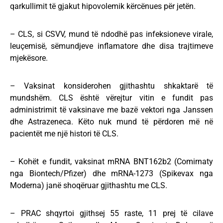
qarkullimit të gjakut hipovolemik kërcënues për jetën.
– CLS, si CSVV, mund të ndodhë pas infeksioneve virale,
leuçemisë, sëmundjeve inflamatore dhe disa trajtimeve
mjekësore.
– Vaksinat konsiderohen gjithashtu shkaktarë të
mundshëm. CLS është vërejtur vitin e fundit pas
administrimit të vaksinave me bazë vektori nga Janssen
dhe Astrazeneca. Këto nuk mund të përdoren më në
pacientët me një histori të CLS.
– Kohët e fundit, vaksinat mRNA BNT162b2 (Comirnaty
nga Biontech/Pfizer) dhe mRNA-1273 (Spikevax nga
Moderna) janë shoqëruar gjithashtu me CLS.
– PRAC shqyrtoi gjithsej 55 raste, 11 prej të cilave