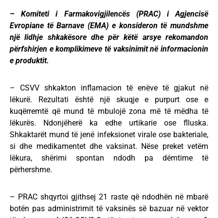
– Komiteti i Farmakovigjilencës (PRAC) i Agjencisë
Evropiane të Barnave (EMA) e konsideron të mundshme
një lidhje shkakësore dhe për këtë arsye rekomandon
përfshirjen e komplikimeve të vaksinimit në informacionin
e produktit.
– CSVV shkakton inflamacion të enëve të gjakut në
lëkurë. Rezultati është një skuqje e purpurt ose e
kuqërremtë që mund të mbulojë zona më të mëdha të
lëkurës. Ndonjëherë ka edhe urtikarie ose flluska.
Shkaktarët mund të jenë infeksionet virale ose bakteriale,
si dhe medikamentet dhe vaksinat. Nëse preket vetëm
lëkura, shërimi spontan ndodh pa dëmtime të
përhershme.
– PRAC shqyrtoi gjithsej 21 raste që ndodhën në mbarë
botën pas administrimit të vaksinës së bazuar në vektor