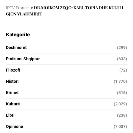
DR.MOIKOM ZEQO: KARL TOPIA DHE KULTI I
IPTV France
te
GJON VLADIMIRIT
Kategoritë
Dëshmorët
(299)
Etnikumi Shqiptar
(633)
Filozofi
(72)
Histori
(1 770)
Krimet
(316)
Kulturë
(2 029)
Libri
(238)
Opinione
(7 037)