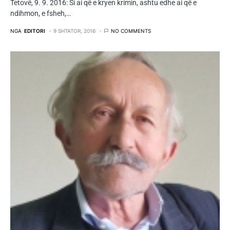
Tetovë, 9. 9. 2016: Si ai që e kryen krimin, ashtu edhe ai që e
ndihmon, e fsheh,…
NGA
EDITORI
9 SHTATOR, 2016
NO COMMENTS