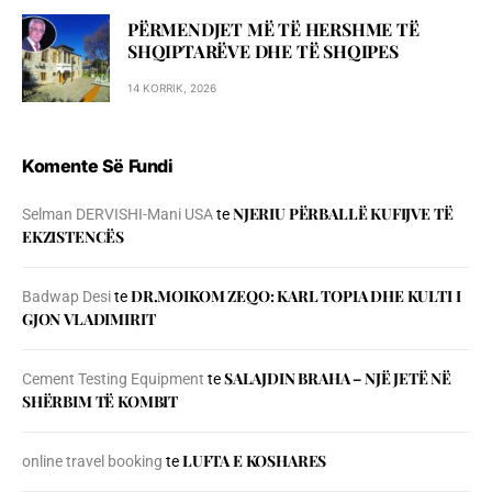
PËRMENDJET MË TË HERSHME TË
SHQIPTARËVE DHE TË SHQIPES
14 KORRIK, 2026
Komente Së Fundi
NJERIU PЁRBALLЁ KUFIJVE TЁ
Selman DERVISHI-Mani USA
te
EKZISTENCЁS
DR.MOIKOM ZEQO: KARL TOPIA DHE KULTI I
Badwap Desi
te
GJON VLADIMIRIT
SALAJDIN BRAHA – NJЁ JETЁ NЁ
Cement Testing Equipment
te
SHЁRBIM TЁ KOMBIT
LUFTA E KOSHARES
online travel booking
te