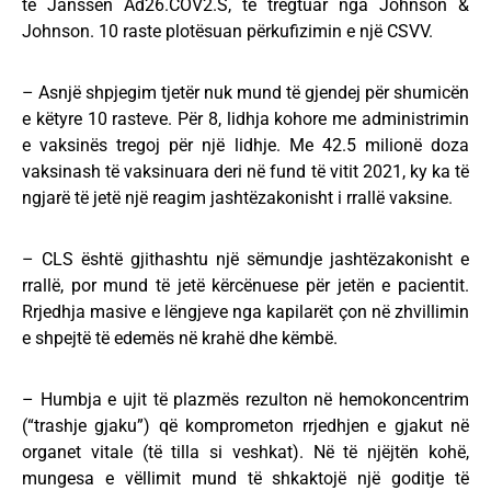
të Janssen Ad26.COV2.S, të tregtuar nga Johnson &
Johnson. 10 raste plotësuan përkufizimin e një CSVV.
– Asnjë shpjegim tjetër nuk mund të gjendej për shumicën
e këtyre 10 rasteve. Për 8, lidhja kohore me administrimin
e vaksinës tregoj për një lidhje. Me 42.5 milionë doza
vaksinash të vaksinuara deri në fund të vitit 2021, ky ka të
ngjarë të jetë një reagim jashtëzakonisht i rrallë vaksine.
– CLS është gjithashtu një sëmundje jashtëzakonisht e
rrallë, por mund të jetë kërcënuese për jetën e pacientit.
Rrjedhja masive e lëngjeve nga kapilarët çon në zhvillimin
e shpejtë të edemës në krahë dhe këmbë.
– Humbja e ujit të plazmës rezulton në hemokoncentrim
(“trashje gjaku”) që komprometon rrjedhjen e gjakut në
organet vitale (të tilla si veshkat). Në të njëjtën kohë,
mungesa e vëllimit mund të shkaktojë një goditje të