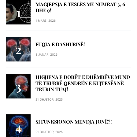
MAGJEPSJA E TESLËS ME NUMRAT 3, 6
DHE 9!
1 MARS, 2026
FUQIA E DASHURISË!
8 JANAR, 2026
HIGJIENA E DOBËT E DHËMBËVE MUND
TË TKURRË QENDRËN E KUJTESËS NË
TRURIN TUAJ!
21 DHJETOR, 2025
SI FUNKSIONON MENDJA JONË?!
21 DHJETOR, 2025