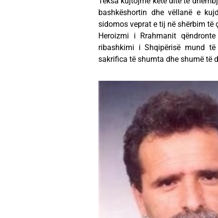
Teksa kujtojmë këtë ditë të dhembje
bashkëshortin dhe vëllanë e kuj
sidomos veprat e tij në shërbim të ç
Heroizmi i Rrahmanit qëndronte
ribashkimi i Shqipërisë mund të 
sakrifica të shumta dhe shumë të