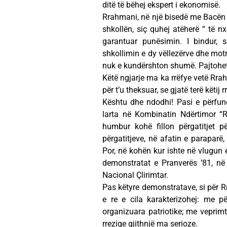
ditë të bëhej ekspert i ekonomisë.
Rrahmani, në një bisedë me Bacën Ha
shkollën, siç quhej atëherë “ të n
garantuar punësimin. I bindur, 
shkollimin e dy vëllezërve dhe motr
nuk e kundërshton shumë. Pajtohet m
Këtë ngjarje ma ka rrëfye vetë Rrah
për t’u theksuar, se gjatë terë këtij 
Kështu dhe ndodhi! Pasi e përfund
larta në Kombinatin Ndërtimor “R
humbur kohë fillon përgatitjet p
përgatitjeve, në afatin e parapa
Por, në kohën kur ishte në vlugun e
demonstratat e Pranverës ’81, në t
Nacional Çlirimtar.
Pas këtyre demonstratave, si për R
e re e cila karakterizohej: me p
organizuara patriotike; me veprimt
rreziqe gjithnjë ma serioze.