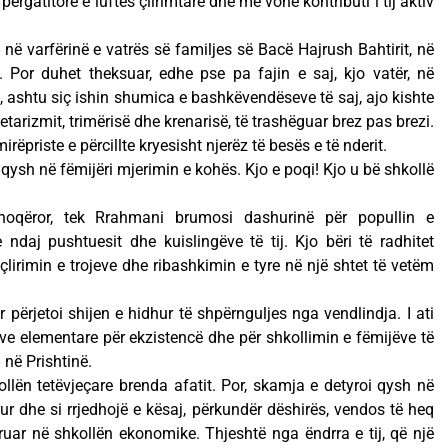
përgatitore e luftës çlirimtare dhe më vonë kontributi i tij aktiv
 varfërinë e vatrës së familjes së Bacë Hajrush Bahtirit, në
. Por duhet theksuar, edhe pse pa fajin e saj, kjo vatër, në
ashtu siç ishin shumica e bashkëvendëseve të saj, ajo kishte
etarizmit, trimërisë dhe krenarisë, të trashëguar brez pas brezi.
irëpriste e përcillte kryesisht njerëz të besës e të nderit.
ysh në fëmijëri mjerimin e kohës. Kjo e poqi! Kjo u bë shkollë
shoqëror, tek Rrahmani brumosi dashurinë për popullin e
ndaj pushtuesit dhe kuislingëve të tij. Kjo bëri të radhitet
lirimin e trojeve dhe ribashkimin e tyre në një shtet të vetëm
ërjetoi shijen e hidhur të shpërnguljes nga vendlindja. I ati
ve elementare për ekzistencë dhe për shkollimin e fëmijëve të
 në Prishtinë.
llën tetëvjeçare brenda afatit. Por, skamja e detyroi qysh në
tur dhe si rrjedhojë e kësaj, përkundër dëshirës, vendos të heq
struar në shkollën ekonomike. Thjeshtë nga ëndrra e tij, që një