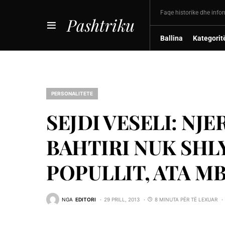
Faqe historike dhe info
Pashtriku
Ballina
Kategorit
PERSONALITETE
SEJDI VESELI: NJ
BAHTIRI NUK SHL
POPULLIT, ATA M
NGA
EDITORI
29 PRILL, 2013
8 MINUTA PËR TË LEXUAR