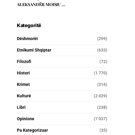
ALEKSANDËR MOISIU …
Kategoritë
Dëshmorët
(299)
Etnikumi Shqiptar
(633)
Filozofi
(72)
Histori
(1 770)
Krimet
(316)
Kulturë
(2 029)
Libri
(238)
Opinione
(7 037)
Pa Kategorizuar
(35)