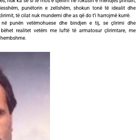
s, nuk ka se si të mos e sjellim në fokusin e mendjes prindin,
desshëm, punëtorin e zellshëm, shokun tonë të idealit dhe
lirimit, të cilat nuk mundemi dhe as që do t’i harrojmë kurrë.
 në punën vetëmohuese dhe bindjen e tij, se çlirimi dhe
bëhet realitet vetëm me luftë të armatosur çlirimtare, me
 dhembshme.