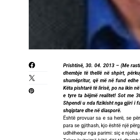
Prishtinë, 30. 04. 2013 – (Me rasti
dhembje të thellë në shpirt, përkuj
shumëpritur, që më në fund edhe 
Këta pishtarë të lirisë, po na ikin
e tyre ta bëjmë realitet! Sot me 3
Shpendi u nda fizikisht nga gjiri i f
shqiptare dhe në diasporë.
Është provuar sa e sa herë, se për
para se gjithash, kjo është një për
udhëhequr nga parimi: siç e njoha 