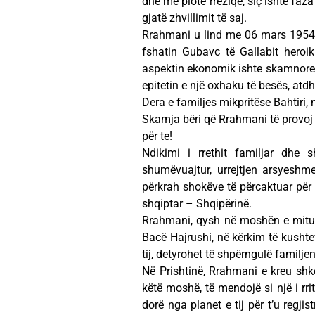
dhe me plotë rreziqe, siç ishte faza 
gjatë zhvillimit të saj.
Rrahmani u lind me 06 mars 1954 në
fshatin Gubavc të Gallabit heroik
aspektin ekonomik ishte skamnore, 
epitetin e një oxhaku të besës, atdh
Dera e familjes mikpritëse Bahtiri, m
Skamja bëri që Rrahmani të provoj q
për te!
Ndikimi i rrethit familjar dhe 
shumëvuajtur, urrejtjen arsyeshme 
përkrah shokëve të përcaktuar për ç
shqiptar – Shqipërinë.
Rrahmani, qysh në moshën e mitur p
Bacë Hajrushi, në kërkim të kushte
tij, detyrohet të shpërngulë familjen
Në Prishtinë, Rrahmani e kreu shko
këtë moshë, të mendojë si një i rri
dorë nga planet e tij për t’u regji