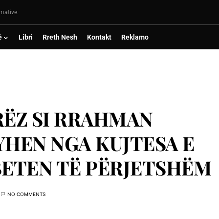
rmative.
ë
Libri
Rreth Nesh
Kontakt
Reklamo
ERËZ SI RRAHMAN
YHEN NGA KUJTESA E
BETEN TË PËRJETSHËM
NO COMMENTS