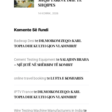
SHQIPES
14 KORRIK, 2026
Komente Së Fundi
DR.MOIKOM ZEQO: KARL
Badwap Desi
te
TOPIA DHE KULTI I GJON VLADIMIRIT
SALAJDIN BRAHA
Cement Testing Equipment
te
– NJЁ JETЁ NЁ SHЁRBIM TЁ KOMBIT
LUFTA E KOSHARES
online travel booking
te
DR.MOIKOM ZEQO: KARL
IPTV France
te
TOPIA DHE KULTI I GJON VLADIMIRIT
Wire Testing Machine Manufacturers in India
te