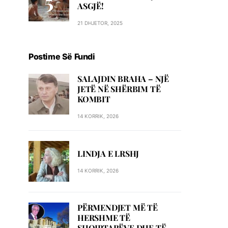
ASGJË!
21 DHJETOR, 2025
Postime Së Fundi
SALAJDIN BRAHA – NJЁ
JETЁ NЁ SHЁRBIM TЁ
KOMBIT
14 KORRIK, 2026
LINDJA E LRSHJ
14 KORRIK, 2026
PËRMENDJET MË TË
HERSHME TË
SHQIPTARËVE DHE TË