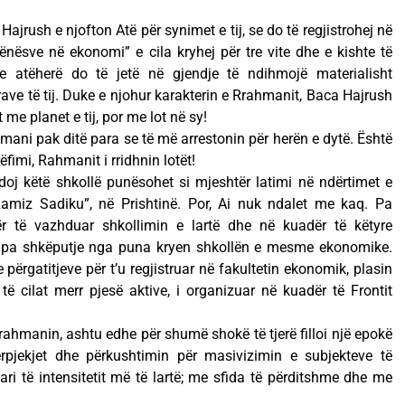
jrush e njofton Atë për synimet e tij, se do të regjistrohej në
xënësve në ekonomi” e cila kryhej për tre vite dhe e kishte të
se atëherë do të jetë në gjendje të ndihmojë materialisht
ave të tij. Duke e njohur karakterin e Rrahmanit, Baca Hajrush
e planet e tij, por me lot në sy!
mani pak ditë para se të më arrestonin për herën e dytë. Është
rrëfimi, Rahmanit i rridhnin lotët!
oj këtë shkollë punësohet si mjeshtër latimi në ndërtimet e
amiz Sadiku”, në Prishtinë. Por, Ai nuk ndalet me kaq. Pa
ër të vazhduar shkollimin e lartë dhe në kuadër të këtyre
rë, pa shkëputje nga puna kryen shkollën e mesme ekonomike.
 përgatitjeve për t’u regjistruar në fakultetin ekonomik, plasin
ë cilat merr pjesë aktive, i organizuar në kuadër të Frontit
rahmanin, ashtu edhe për shumë shokë të tjerë filloi një epokë
ërpjekjet dhe përkushtimin për masivizimin e subjekteve të
ari të intensitetit më të lartë; me sfida të përditshme dhe me