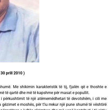
0 prill 2010 )
humë. Me shikimin karakteristik të tij, fjalën që e thoshte e
më të qartë dhe më të kapshme për masat e popullit.
i përkushtimit të një atëmemëdhetari të devotshëm, i cili me
a gëzimet e moshës, për t’iu rrekur një pune shumë të vështirë