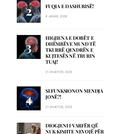
FUQIA E DASHURISË!
8 JANAR, 2026
HIGJIENA E DOBËT E
DHËMBËVE MUND TË
TKURRË QENDRËN E
KUJTESËS NË TRURIN
TUAJ!
21 DHJETOR, 2025
SI FUNKSIONON MENDJA
JONË?!
21 DHJETOR, 2025
DIOGJENI I VARFËR QË
NUK KISHTE NEVOJË PËR