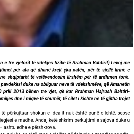
n e tre vjetorit të vdekjes fizike të Rrahman Bahtirit) Lexoj me
timet për ata që dhanë krejt çka patën, për të sjellë lirinë e
ne shqiptarët të vetëvendosim lirshëm për të ardhmen tonë.
 në pavdekësi duke na obliguar neve të vdekshmëve, që Amanetin
0 prill 2013 bëhen tre vjet, që kur Rrahman Hajrush Bahtiri-
amiljes dhe i miqve të shumët, të cilët i kishte në të gjitha trojet
 të përkujtuar shokun e idealit nuk është punë e lehtë, sepse
gjegjësi e madhe. Andaj këtë shkrim përkujtimi e sajova duke u
– ashtu edhe e përshkrova.