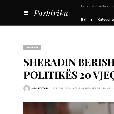
Faqe historike dhe info
Pashtriku
Ballina
Kategorit
OPINIONE
SHERADIN BERISH
POLITIKËS 20 VJE
NGA
EDITORI
15 MARS, 2020
2 MINUTA PËR TË LEXUAR