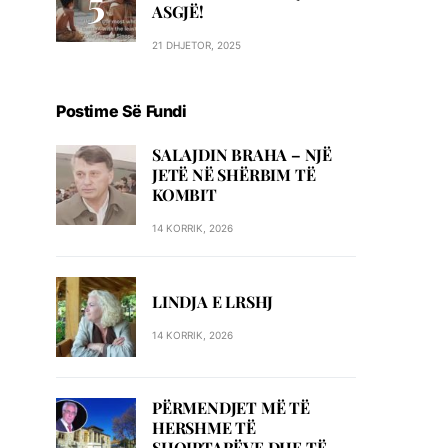
ASGJË!
21 DHJETOR, 2025
Postime Së Fundi
SALAJDIN BRAHA – NJЁ
JETЁ NЁ SHЁRBIM TЁ
KOMBIT
14 KORRIK, 2026
LINDJA E LRSHJ
14 KORRIK, 2026
PËRMENDJET MË TË
HERSHME TË
SHQIPTARËVE DHE TË