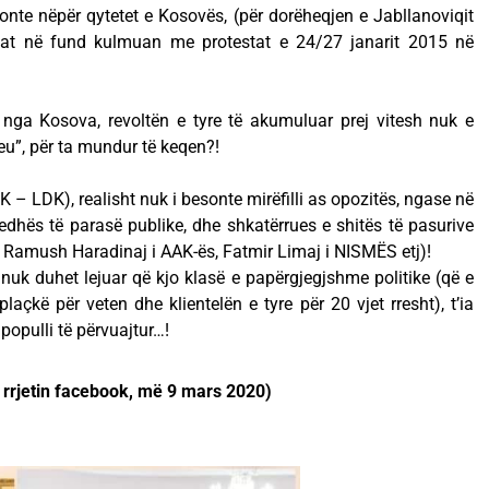
nte nëpër qytetet e Kosovës, (për dorëheqjen e Jabllanoviqit
ilat në fund kulmuan me protestat e 24/27 janarit 2015 në
 nga Kosova, revoltën e tyre të akumuluar prej vitesh nuk e
u”, për ta mundur të keqen?!
 – LDK), realisht nuk i besonte mirëfilli as opozitës, ngase në
edhës të parasë publike, dhe shkatërrues e shitës të pasurive
n Ramush Haradinaj i AAK-ës, Fatmir Limaj i NISMËS etj)!
uk duhet lejuar që kjo klasë e papërgjegjshme politike (që e
açkë për veten dhe klientelën e tyre për 20 vjet rresht), t’ia
populli të përvuajtur…!
ë rrjetin facebook, më 9 mars 2020)