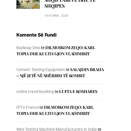
SHQIPES
14 KORRIK, 2026
Komente Së Fundi
DR.MOIKOM ZEQO: KARL
Badwap Desi
te
TOPIA DHE KULTI I GJON VLADIMIRIT
SALAJDIN BRAHA
Cement Testing Equipment
te
– NJЁ JETЁ NЁ SHЁRBIM TЁ KOMBIT
LUFTA E KOSHARES
online travel booking
te
DR.MOIKOM ZEQO: KARL
IPTV France
te
TOPIA DHE KULTI I GJON VLADIMIRIT
Wire Testing Machine Manufacturers in India
te