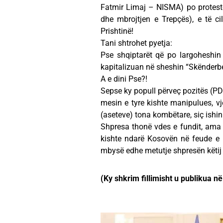
Fatmir Limaj – NISMA) po protesto
dhe mbrojtjen e Trepçës), e të c
Prishtinë!
Tani shtrohet pyetja:
Pse shqiptarët që po largoheshin
kapitalizuan në sheshin “Skënderbe
A e dini Pse?!
Sepse ky popull përveç pozitës (PDK
mesin e tyre kishte manipulues, vj
(aseteve) tona kombëtare, siç ishi
Shpresa thonë vdes e fundit, ama n
kishte ndarë Kosovën në feude e pl
mbysë edhe metutje shpresën këtij 
(Ky shkrim fillimisht u publikua n