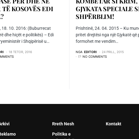
LASË PËR DHE NË
KOMBËTAR SI KRIM,
 TË KOSOVËS EDI
GJYKATA SPECIALE S
?
SHPËRBLIM!
, 18. 10. 2016: (Buburrecat
Prishtinë, 24. 04. 2015 – Ku mun
 dhe hiçët e politikës) – Edi
pritet drejtësi nga një Gjykatë që
yeministër i Shqipërisë u…
formohet me vendim…
ORI
18 TETOR, 2016
NGA
EDITORI
24 PRILL, 2015
OMMENTS
NO COMMENTS
Arkivi
Rreth Nesh
Kontakt
Reklamo
Politika e