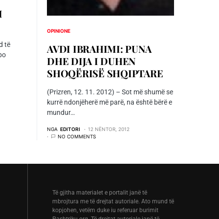
I
OPINIONE
d të
AVDI IBRAHIMI: PUNA
 po
DHE DIJA I DUHEN
SHOQËRISË SHQIPTARE
(Prizren, 12. 11. 2012) – Sot më shumë se
kurrë ndonjëherë më parë, na është bërë e
mundur…
NGA
EDITORI
12 NËNTOR, 2012
NO COMMENTS
Të gjitha materialet e portalit janë të
mbrojtura me të drejtat autoriale. Ato mund të
kopjohen, vetëm duke iu referuar burimit