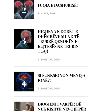
FUQIA E DASHURISË!
8 JANAR, 2026
HIGJIENA E DOBËT E
DHËMBËVE MUND TË
TKURRË QENDRËN E
KUJTESËS NË TRURIN
TUAJ!
21 DHJETOR, 2025
SI FUNKSIONON MENDJA
JONË?!
21 DHJETOR, 2025
DIOGJENI I VARFËR QË
NUK KISHTE NEVOJË PËR