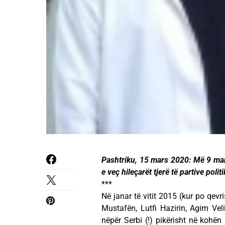
Pashtriku, 15 mars 2020: Më 9 mars
e veç hileçarët tjerë të partive poli
***
Në janar të vitit 2015 (kur po qev
Mustafën, Lutfi Hazirin, Agim Ve
nëpër Serbi (!) pikërisht në kohë