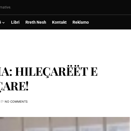
rmative.
ë
Libri
Rreth Nesh
Kontakt
Reklamo
A: HILEÇARËËT E
ÇARE!
NO COMMENTS