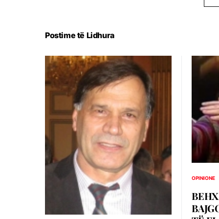
Postime të Lidhura
OPINIONE
BEHX
BAJG