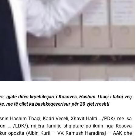
, gjatë ditës kryehileçari i Kosovës, Hashim Thaçi i takoj veç
tike, me të cilët ka bashkëqeverisur për 20 vjet rresht!
risnin Hashim Thaçi, Kadri Veseli, Xhavit Haliti …/PDK/ me Isa
liun … /LDK/), mijëra familje shqiptare po iknin nga Kosova
n kur opozita (Albin Kurti – VV, Ramush Haradinaj – AAK dhe