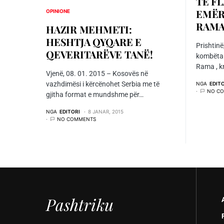
TË F
EMËR
OPINIONE
RAMA
HAZIR MEHMETI:
HESHTJA QYQARE E
Prishtinë
QEVERITARËVE TANË!
kombëtarë
Rama , kr
Vjenë, 08. 01. 2015 – Kosovës në
vazhdimësi i kërcënohet Serbia me të
NGA
EDIT
NO C
gjitha format e mundshme për…
NGA
EDITORI
8 JANAR, 2015
NO COMMENTS
Pashtriku