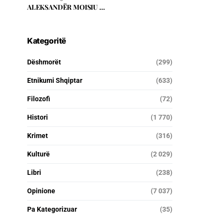
ALEKSANDËR MOISIU …
Kategoritë
Dëshmorët
(299)
Etnikumi Shqiptar
(633)
Filozofi
(72)
Histori
(1 770)
Krimet
(316)
Kulturë
(2 029)
Libri
(238)
Opinione
(7 037)
Pa Kategorizuar
(35)