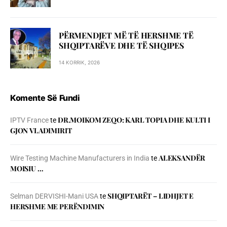
PËRMENDJET MË TË HERSHME TË
SHQIPTARËVE DHE TË SHQIPES
14 KORRIK, 2026
Komente Së Fundi
DR.MOIKOM ZEQO: KARL TOPIA DHE KULTI I
IPTV France
te
GJON VLADIMIRIT
ALEKSANDËR
Wire Testing Machine Manufacturers in India
te
MOISIU …
SHQIPTARËT – LIDHJET E
Selman DERVISHI-Mani USA
te
HERSHME ME PERËNDIMIN