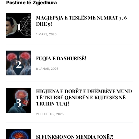
Postime të Zgjedhura
MAGJEPSJA E TESLËS ME NUMRAT 3, 6
DHE 9!
1 MARS, 2026
FUQIA E DASHURISË!
8 JANAR, 2026
HIGJIENA E DOBËT E DHËMBËVE MUND
TË TKURRË QENDRËN E KUJTESËS NË
TRURIN TUAJ!
21 DHJETOR, 2025
SI FUNKSIONON MENDJA JONË?!