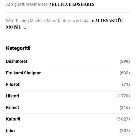
LUFTA E KOSHARES
AI Signature Generator
te
ALEKSANDËR
Wire Testing Machine Manufacturers in India
te
MOISIU …
Kategoritë
Dëshmorët
(299)
Etnikumi Shqiptar
(633)
Filozofi
(71)
Histori
(1 770)
Krimet
(316)
Kulturë
(2 027)
Libri
(237)