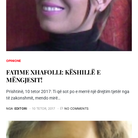
OPINIONE
FATIME XHAFOLLI: KËSHILLË E
MËNGJESIT!
Prishtinë, 10 tetor 2017: Ti që sot po e merrë një drejtim tjetër nga
të zakonshmit, mendo mirë…
NGA
EDITORI
10 TETOR, 2017
NO COMMENTS