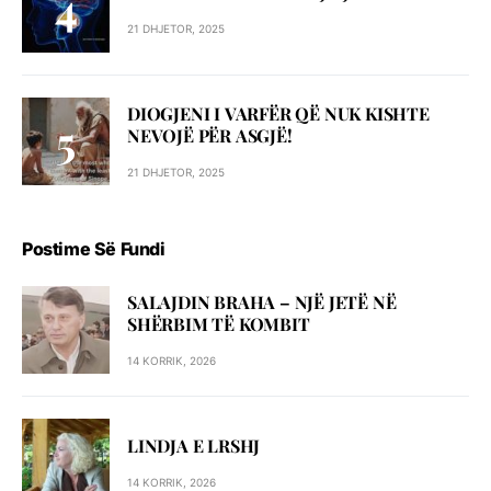
21 DHJETOR, 2025
DIOGJENI I VARFËR QË NUK KISHTE
NEVOJË PËR ASGJË!
21 DHJETOR, 2025
Postime Së Fundi
SALAJDIN BRAHA – NJЁ JETЁ NЁ
SHЁRBIM TЁ KOMBIT
14 KORRIK, 2026
LINDJA E LRSHJ
14 KORRIK, 2026