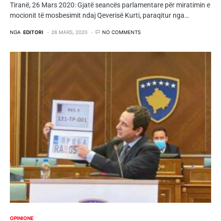
Tiranë, 26 Mars 2020: Gjatë seancës parlamentare për miratimin e
mocionit të mosbesimit ndaj Qeverisë Kurti, paraqitur nga…
NGA
EDITORI
26 MARS, 2020
NO COMMENTS
OPINIONE