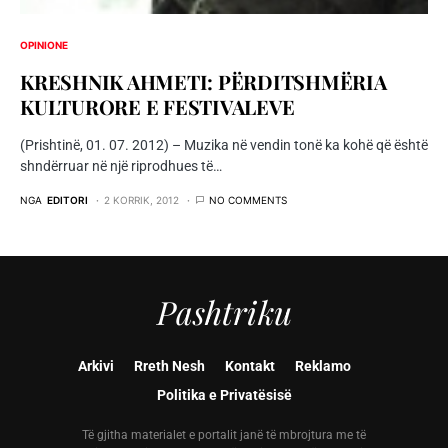
OPINIONE
KRESHNIK AHMETI: PËRDITSHMËRIA
KULTURORE E FESTIVALEVE
(Prishtinë, 01. 07. 2012) – Muzika në vendin tonë ka kohë që është
shndërruar në një riprodhues të…
NGA
EDITORI
2 KORRIK, 2012
NO COMMENTS
Pashtriku
Arkivi
Rreth Nesh
Kontakt
Reklamo
Politika e Privatësisë
Të gjitha materialet e portalit janë të mbrojtura me të