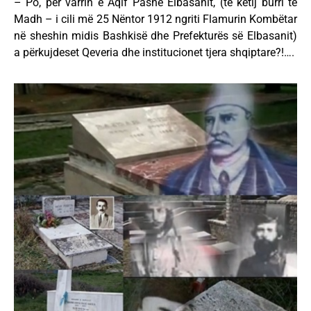
– Po, për varrin e Aqif Pashë Elbasanit, (të këtij burri të
Madh – i cili më 25 Nëntor 1912 ngriti Flamurin Kombëtar
në sheshin midis Bashkisë dhe Prefekturës së Elbasanit)
a përkujdeset Qeveria dhe institucionet tjera shqiptare?!….