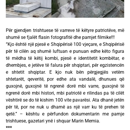
Për gjendjen trishtuese të varreve të këtyre patriotëve, më
shumë se fjalët flasin fotografitë dhe pamjet filmike!!!
“Kjo është një pjesë e Shqipërisë 100 vjeçare, e Shqipërisë
për të cilën aq shumë luftuan e punuan edhe këto figura
të mëdha të këtij kombi, pjesë e identitetit kombëtar, e
dhembjes, e jetëve të falura për shqiptari, për egzistencën
e shtetit shqiptar. E kjo nuk bën përgjegjës vetëm
shtetarët, qeveritë, por edhe ata vandalë, dhunues që
guxojnë, guxojnë të ngrenë dorë mbi varre, guxojnë të
ngrenë dorë mbi histori, mbi patriotë e rilindas pa të cilët
vështirë se do të kishim 100 vite pavarësi. Ata dhanë jetën
për të, por ne nuk u dhamë as një varr ku të prehen të
qetë.” – kështu e përfundon dokumentarin me pamje
trishtuese, gazetari ynë i shquar Marin Memia.
***