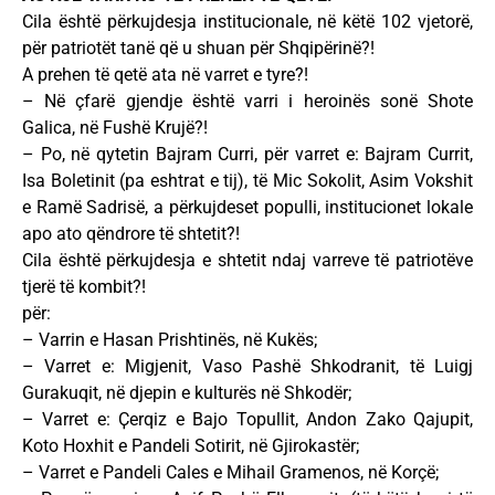
Cila është përkujdesja institucionale, në këtë 102 vjetorë,
për patriotët tanë që u shuan për Shqipërinë?!
A prehen të qetë ata në varret e tyre?!
– Në çfarë gjendje është varri i heroinës sonë Shote
Galica, në Fushë Krujë?!
– Po, në qytetin Bajram Curri, për varret e: Bajram Currit,
Isa Boletinit (pa eshtrat e tij), të Mic Sokolit, Asim Vokshit
e Ramë Sadrisë, a përkujdeset populli, institucionet lokale
apo ato qëndrore të shtetit?!
Cila është përkujdesja e shtetit ndaj varreve të patriotëve
tjerë të kombit?!
për:
– Varrin e Hasan Prishtinës, në Kukës;
– Varret e: Migjenit, Vaso Pashë Shkodranit, të Luigj
Gurakuqit, në djepin e kulturës në Shkodër;
– Varret e: Ҫerqiz e Bajo Topullit, Andon Zako Qajupit,
Koto Hoxhit e Pandeli Sotirit, në Gjirokastër;
– Varret e Pandeli Cales e Mihail Gramenos, në Korçë;