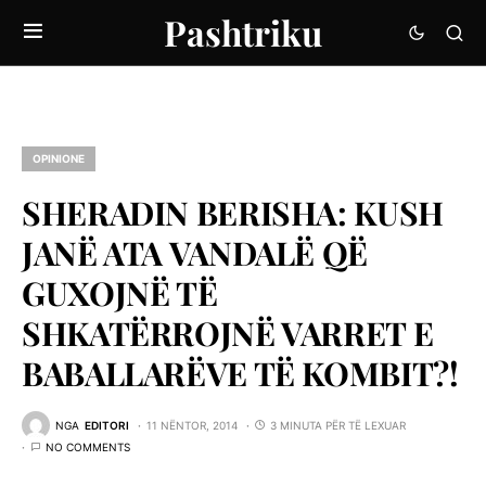
Pashtriku
OPINIONE
SHERADIN BERISHA: KUSH
JANË ATA VANDALË QË
GUXOJNË TË
SHKATËRROJNË VARRET E
BABALLARËVE TË KOMBIT?!
NGA
EDITORI
11 NËNTOR, 2014
3 MINUTA PËR TË LEXUAR
NO COMMENTS