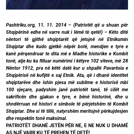
Pashtriku.org, 11. 11. 2014 – (Patriotët që u shuan për
Shqipërinë edhe në varre nuk i lëmë të qetë!) – Këto ditë
nëntori të gjithë shqiptarët që jetojnë në Etnikumin
Shqiptar dhe kudo gjetkë nëpër botë, mendjen e tyre e
kanë përqendruar te dita më e Madhe historike e Kombit
tonë, atje ku ka filluar numërimi i këtyre 102 viteve, më 28
Nëntor 1912, pra në këtë datë kur u shpallë Pavarësia e
Shqipërisë në kufijtë e saj Etnik. Ata, që i dhanë identitet
shqiptarëve dhe ishin pjesa më sublime e historisë mbi
100 vjeçare, padyshim janë patriotët tanë, të cilët me
sakrificën dhe gjakun e tyre, e bënë historinë, dhe u
shndërruan në histori e simbole të përjetshëm të Kombit
Shqiptar. Dhe si të tillë, natyrshëm meritojnë përkujdesjen
dhe respektin tonë maksimal.
PATRIOTËT DHANË JETËN PËR NE, E NE NUK U DHAMË
AS NJË VARR KU TË PREHEN TË QETË!