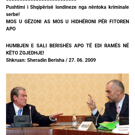
Pushtimi i Shqipërisë londineze nga nëntoka kriminale
serbe!
MOS U GËZONI AS MOS U HIDHËRONI PËR FITOREN
APO
HUMBJEN E SALI BERISHËS APO TË EDI RAMËS NË
KËTO ZGJEDHJE!
Shkruan: Sheradin Berisha / 27. 06. 2009