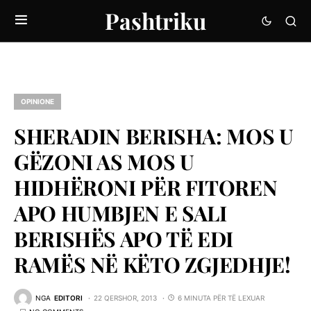
Pashtriku
OPINIONE
SHERADIN BERISHA: MOS U
GËZONI AS MOS U
HIDHËRONI PËR FITOREN
APO HUMBJEN E SALI
BERISHËS APO TË EDI
RAMËS NË KËTO ZGJEDHJE!
NGA
EDITORI
22 QERSHOR, 2013
6 MINUTA PËR TË LEXUAR