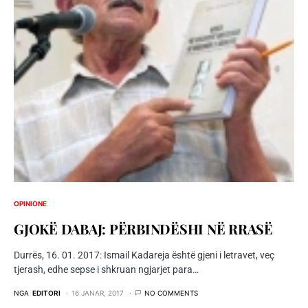
OPINIONE
GJOKË DABAJ: PËRBINDËSHI NË RRASË
Durrës, 16. 01. 2017: Ismail Kadareja është gjeni i letravet, veç
tjerash, edhe sepse i shkruan ngjarjet para…
NGA
EDITORI
16 JANAR, 2017
NO COMMENTS