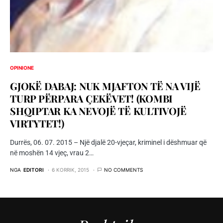
OPINIONE
GJOKË DABAJ: NUK MJAFTON TË NA VIJË
TURP PËRPARA ÇEKËVET! (KOMBI
SHQIPTAR KA NEVOJË TË KULTIVOJË
VIRTYTET!)
Durrës, 06. 07. 2015 – Një djalë 20-vjeçar, kriminel i dëshmuar që
në moshën 14 vjeç, vrau 2…
NGA
EDITORI
6 KORRIK, 2015
NO COMMENTS