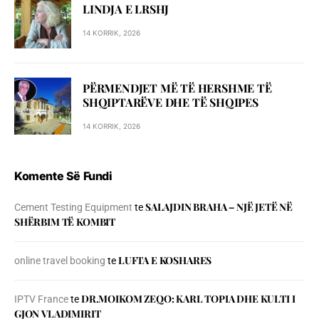
LINDJA E LRSHJ
14 KORRIK, 2026
PËRMENDJET MË TË HERSHME TË
SHQIPTARËVE DHE TË SHQIPES
14 KORRIK, 2026
Komente Së Fundi
SALAJDIN BRAHA – NJЁ JETЁ NЁ
Cement Testing Equipment
te
SHЁRBIM TЁ KOMBIT
LUFTA E KOSHARES
online travel booking
te
DR.MOIKOM ZEQO: KARL TOPIA DHE KULTI I
IPTV France
te
GJON VLADIMIRIT