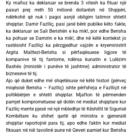
Ky mafioz ka deklaruar se brenda 3 vitesh ka fituar një
pasuri prej rreth 50 milionë dollarësh në Shqipëri,
ndërkohë që nuk i pagoi asnjë obligim tatimor shtetit
shqiptar. Damir Fazlliç, pasi janë bërë publike këto fakte,
ka deklaruar se Sali Berishën e ka mik!, por edhe Berisha
ka pohuar se Damirin e ka mik!, dhe në këtë kontekst jo
rastësisht Fazlliçi ka përzgjedhur vajzën e kryeministrit
Argita Malltezi-Berisha si përfaqësuese ligjore të
kompanive të tij fantome, ndërsa kunatin e Lulëzim
Bashës (ministër i punëve të jashtme) administrator të
bizneseve të tij.
Ajo që duket edhe më shqetësuse në këtë histori (përveç
miqësisë Berisha – Fazlliç) ishte përfshirja e Fazlliçit në
poltikbërjen e shtetit shqiptar. Mjafton të përmenden
pamjet komprometuese që dolën në mediat shqiptare kur
Fazlliç merrte pjesë në një mbledhje të Këshillit të Sigurisë
Kombëtare ku shihet qartë që ministra e gjeneralë
shqiptar raportojnë para tij, apo edhe faktin kur mediat
fiksuan në një tavolinë pune në Qeveri pamjet kur Berisha