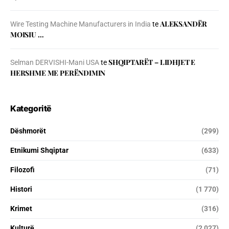
ALEKSANDËR
Wire Testing Machine Manufacturers in India
te
MOISIU …
SHQIPTARËT – LIDHJET E
Selman DERVISHI-Mani USA
te
HERSHME ME PERËNDIMIN
Kategoritë
Dëshmorët
(299)
Etnikumi Shqiptar
(633)
Filozofi
(71)
Histori
(1 770)
Krimet
(316)
Kulturë
(2 027)