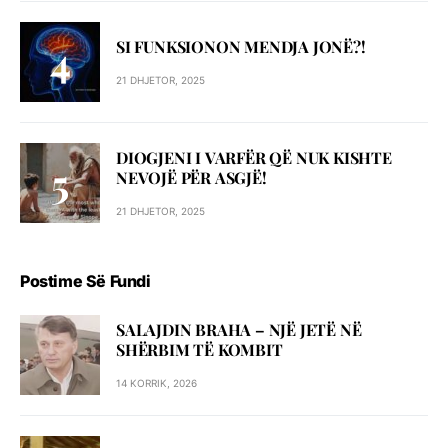
SI FUNKSIONON MENDJA JONË?!
21 DHJETOR, 2025
DIOGJENI I VARFËR QË NUK KISHTE
NEVOJË PËR ASGJË!
21 DHJETOR, 2025
Postime Së Fundi
SALAJDIN BRAHA – NJЁ JETЁ NЁ
SHЁRBIM TЁ KOMBIT
14 KORRIK, 2026