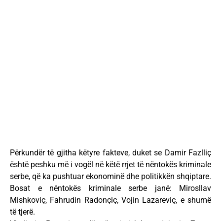
Përkundër të gjitha këtyre fakteve, duket se Damir Fazlliç
është peshku më i vogël në këtë rrjet të nëntokës kriminale
serbe, që ka pushtuar ekonominë dhe politikkën shqiptare.
Bosat e nëntokës kriminale serbe janë: Mirosllav
Mishkoviç, Fahrudin Radonçiç, Vojin Lazareviç, e shumë
të tjerë.