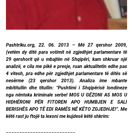
Pashtriku.org, 22. 06. 2013 – Më 27 qershor 2009,
(vetëm dy ditë para votimit në zgjedhjet parlamentare të
29 qershorit që u mbajtën në Shqipëri, kam shkruar një
analizë, e cila me pikë e presje, ruan aktualitetin edhe pas
4 vitesh, pra edhe për zgjedhjet parlamentare të ditës së
nesërme (23 qershor 2013). Analiza ime mbante
mbititullin dhe titullin: “Pushtimi i Shqipërisë londineze
nga nëntoka kriminale serbe! MOS U GËZONI AS MOS U
HIDHËRONI PËR FITOREN APO HUMBJEN E SALI
BERISHËS APO TË EDI RAMËS NË KËTO ZGJEDHJE!”. Me
këtë rast ju ftojë ta lexoni me kujdesë këtë shkrim:
==========================