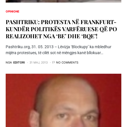
OPINIONE
PASHTRIKU: PROTESTA NË FRANKFURT-
KUNDËR POLITIKËS VARFËRUESE QË PO
REALIZOHET NGA ‘BE’ DHE ‘BQE’!
Pashtriku.org, 31. 05. 2013 – Lëvizja ‘Blockupy’ ka mbledhur
mijëra protestues, të cilët sot në mëngjes kanë bllokuar…
NGA
EDITORI
31 MAJ, 2013
NO COMMENTS