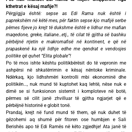
kthetrat e kësaj mafije?!
Përgjigjja është: sepse as Edi Rama nuk është i
paprekshëm në këtë mes, për faktin sepse kjo mafijë serbe
pëmes fijeve jo krejt të dukshme është e lidhur me mafian
maqedone, greke, italiane…etj., të cilat të gjitha së bashku
përbëjnë rrjetin e makromafisë në kontinent, e që në
prapaskenë ka një lidhje edhe me qendrat e vendosjes
politike që quhet “Elita globale”!
Po të mos ishte kështu politikbërësit do të vepronin me
ashpërsi në shkatërrimin e kësaj nëntoke kriminale.
Ndërkaq, kjo lidhshmëri kontrolli mbi ekonominë dhe
politikën…, nuk mund të kuptohet kaq lehtë, nëse nuk e
dimë se si funksionon sistemit i komploteve në botë,
përmes së cilit janë zhvilluar të gjitha ngjarjet që e
përbëjnë historinë e globit tonë.
Prandaj, krejt në fund mund të them, që nuk duhet të
gëzohemi aq shumë për fitoren ose humbjen e Sali
Berishës apo të Edi Ramës në këto zgjedhje! Ata janë të