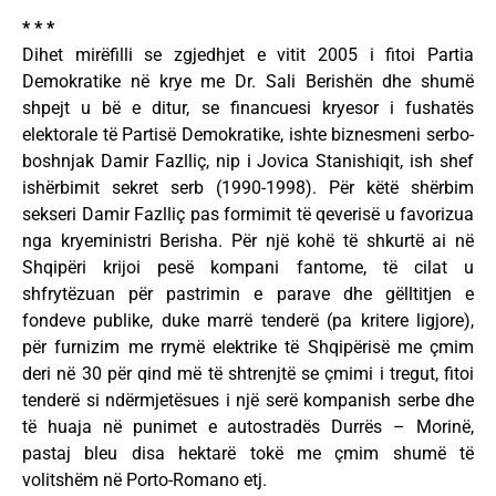
* * *
Dihet mirëfilli se zgjedhjet e vitit 2005 i fitoi Partia
Demokratike në krye me Dr. Sali Berishën dhe shumë
shpejt u bë e ditur, se financuesi kryesor i fushatës
elektorale të Partisë Demokratike, ishte biznesmeni serbo-
boshnjak Damir Fazlliç, nip i Jovica Stanishiqit, ish shef
ishërbimit sekret serb (1990-1998). Për këtë shërbim
sekseri Damir Fazlliç pas formimit të qeverisë u favorizua
nga kryeministri Berisha. Për një kohë të shkurtë ai në
Shqipëri krijoi pesë kompani fantome, të cilat u
shfrytëzuan për pastrimin e parave dhe gëlltitjen e
fondeve publike, duke marrë tenderë (pa kritere ligjore),
për furnizim me rrymë elektrike të Shqipërisë me çmim
deri në 30 për qind më të shtrenjtë se çmimi i tregut, fitoi
tenderë si ndërmjetësues i një serë kompanish serbe dhe
të huaja në punimet e autostradës Durrës – Morinë,
pastaj bleu disa hektarë tokë me çmim shumë të
volitshëm në Porto-Romano etj.