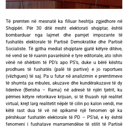
Të premten në mesnatë ka filluar heshtja zgjedhore në
Shqipëri. Për 30 ditë rresht elektorati shqiptar, është
bombarduar nga lajmet dhe pamjet impozante të
fushatës elektorale të Partisë Demokratike dhe Partisë
Socialiste. Të gjitha mediat shqiptare gjatë këtyre ditëve,
në vend se të ruanin pavarësinë e tyre editoriale, ato ishin
vënë në shërbim të PD’s apo PS’s, duke u bërë kështu
prodhues të fushatës (palë të partive) e jo raportues
(vëzhgues) të saj. Pa u futur në analizimin e premtimeve
të shumta pa mbules, akuzave dhe kundërakuzave të dy
liderëve (Berisha – Rama) në adresë të njëri tjetrit, ku
përmes këtyre retorikave krijuan, si të thuash një realitet
virtual, krejt larg realitetit nëpër të cilin po kalon vendi, me
këtë rast dua të vë në spikamë një fenomen që ka
përshkuar fushatën elektorale të PD – PS’së, e ky është
fenomeni i fushatave marramendëse të stilit të Partisë