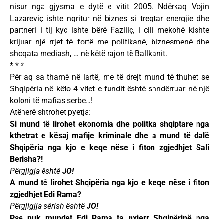
nisur nga gjysma e dytë e vitit 2005. Ndërkaq Vojin
Lazareviç ishte ngritur në biznes si tregtar energjie dhe
partneri i tij kyç ishte bërë Fazlliç, i cili mekohë kishte
krijuar një rrjet të fortë me politikanë, biznesmenë dhe
shoqata mediash, … në këtë rajon të Ballkanit.
* * *
Për aq sa thamë në lartë, me të drejt mund të thuhet se
Shqipëria në këto 4 vitet e fundit është shndërruar në një
koloni të mafias serbe…!
Atëherë shtrohet pyetja:
Si mund të lirohet ekonomia dhe politka shqiptare nga
kthetrat e kësaj mafije kriminale dhe a mund të dalë
Shqipëria nga kjo e keqe nëse i fiton zgjedhjet Sali
Berisha?!
Përgjigja është
JO!
A mund të lirohet Shqipëria nga kjo e keqe nëse i fiton
zgjedhjet Edi Rama?
Përgjigjja sërish është
JO!
Pse nuk mundet Edi Rama ta nxjerr Shqipërinë nga