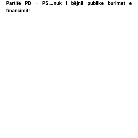
Partitë PD – PS….nuk i bëjnë publike burimet e
financimit!