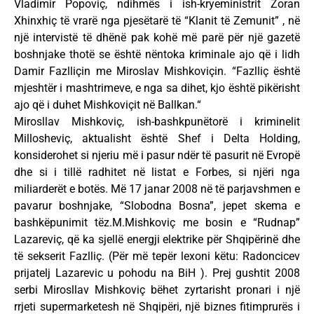
Vladimir Popoviç, ndihmës i ish-kryeministrit Zoran
Xhinxhiç të vrarë nga pjesëtarë të “Klanit të Zemunit” , në
një intervistë të dhënë pak kohë më parë për një gazetë
boshnjake thotë se është nëntoka kriminale ajo që i lidh
Damir Fazlliçin me Miroslav Mishkoviçin. “Fazlliç është
mjeshtër i mashtrimeve, e nga sa dihet, kjo është pikërisht
ajo që i duhet Mishkoviçit në Ballkan.“
Mirosllav Mishkoviç, ish-bashkpunëtorë i kriminelit
Millosheviç, aktualisht është Shef i Delta Holding,
konsiderohet si njeriu më i pasur ndër të pasurit në Evropë
dhe si i tillë radhitet në listat e Forbes, si njëri nga
miliarderët e botës. Më 17 janar 2008 në të parjavshmen e
pavarur boshnjake, “Slobodna Bosna”, jepet skema e
bashkëpunimit tëz.M.Mishkoviç me bosin e “Rudnap”
Lazareviç, që ka sjellë energji elektrike për Shqipërinë dhe
të sekserit Fazlliç. (Për më tepër lexoni këtu: Radoncicev
prijatelj Lazarevic u pohodu na BiH ). Prej gushtit 2008
serbi Mirosllav Mishkoviç bëhet zyrtarisht pronari i një
rrjeti supermarketesh në Shqipëri, një biznes fitimprurës i