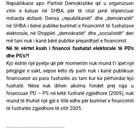
Republikane apo Partisë Demokratike që u organizuan
vitin e kaluar në SHBA, për të cilat janë shpenzuar
miliarda dollarë. Derisa „republikanët“ dhe „demokratët“
në SHBA i bënë publike burimet e financimit të fushatave
elektorale, në Shqipëri „demokratët“ dhe „socialistët“ deri
më tani nuk i kanë bërë publike prejardhjet e financimit.
Në të vërtet kush i financoi fushatat elektorale të PD’s
dhe PS’s?!
Kjo është një pyetje që për momentin nuk mund t’i ipet një
përgjigje e sakt, sepse këto dy parti nuk i kanë publikuar
financuesit as para fushatës as tani kur ka përfundar kjo
fushatë. Nëse nuk dihen akoma fondet prej nga u
financuan PD – PS në këtë fushatë zgjedhore (2009), nuk
mund të thuhet një gjë e tillë edhe për burimet e financimit
të fushatës zgjedhore të vitit 2005.
……………………………………………