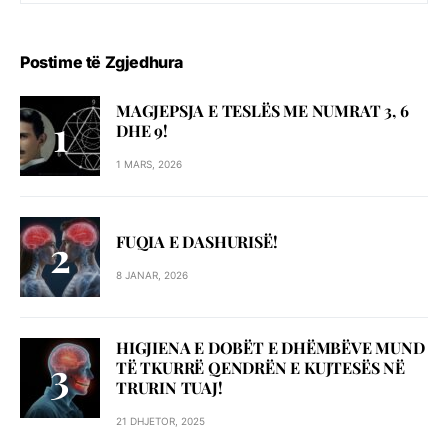
Postime të Zgjedhura
MAGJEPSJA E TESLËS ME NUMRAT 3, 6
DHE 9!
1 MARS, 2026
FUQIA E DASHURISË!
8 JANAR, 2026
HIGJIENA E DOBËT E DHËMBËVE MUND
TË TKURRË QENDRËN E KUJTESËS NË
TRURIN TUAJ!
21 DHJETOR, 2025