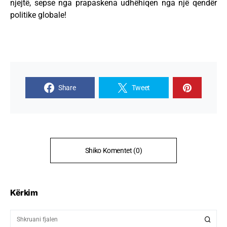
njejtë, sepse nga prapaskena udhëhiqen nga një qendër
politike globale!
Share
Tweet
Shiko Komentet (0)
Kërkim