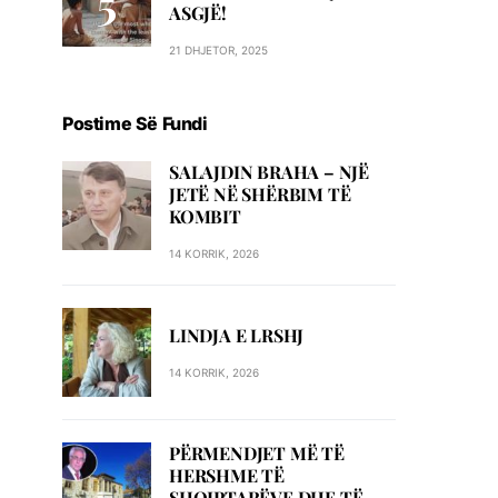
ASGJË!
21 DHJETOR, 2025
Postime Së Fundi
SALAJDIN BRAHA – NJЁ
JETЁ NЁ SHЁRBIM TЁ
KOMBIT
14 KORRIK, 2026
LINDJA E LRSHJ
14 KORRIK, 2026
PËRMENDJET MË TË
HERSHME TË
SHQIPTARËVE DHE TË