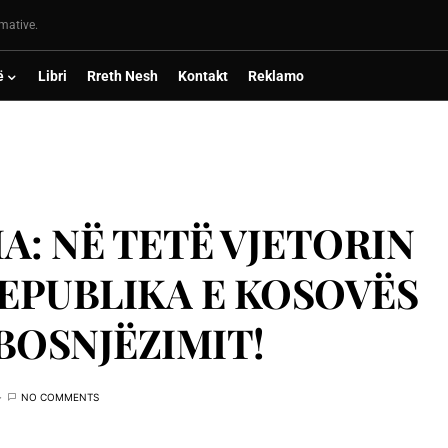
rmative.
ë
Libri
Rreth Nesh
Kontakt
Reklamo
A: NË TETË VJETORIN
 REPUBLIKA E KOSOVËS
BOSNJËZIMIT!
NO COMMENTS