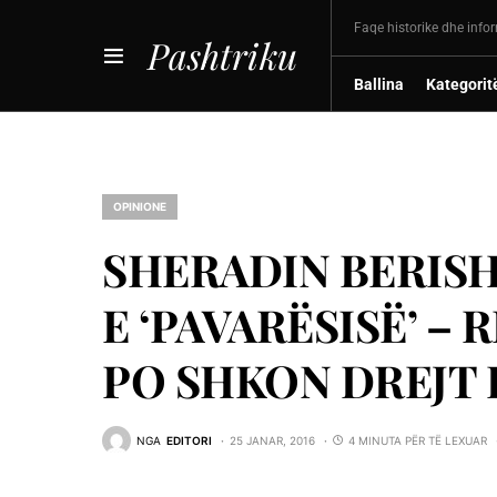
Faqe historike dhe info
Pashtriku
Ballina
Kategorit
OPINIONE
SHERADIN BERISH
E ‘PAVARËSISË’ –
PO SHKON DREJT 
NGA
EDITORI
25 JANAR, 2016
4 MINUTA PËR TË LEXUAR