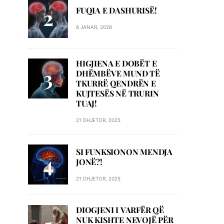
FUQIA E DASHURISË!
8 JANAR, 2026
HIGJIENA E DOBËT E
DHËMBËVE MUND TË
TKURRË QENDRËN E
KUJTESËS NË TRURIN
TUAJ!
21 DHJETOR, 2025
SI FUNKSIONON MENDJA
JONË?!
21 DHJETOR, 2025
DIOGJENI I VARFËR QË
NUK KISHTE NEVOJË PËR