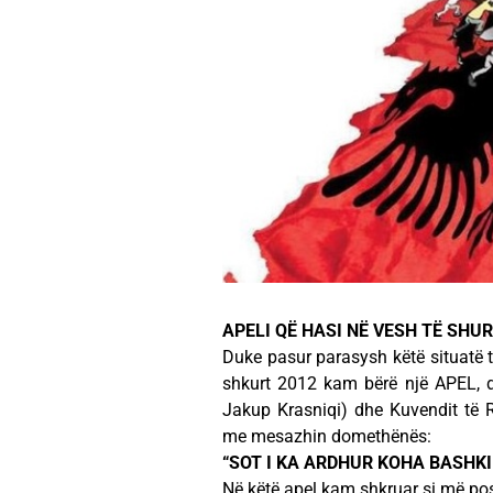
APELI QË HASI NË VESH TË SHU
Duke pasur parasysh këtë situatë t
shkurt 2012 kam bërë një APEL, dr
Jakup Krasniqi) dhe Kuvendit të Re
me mesazhin domethënës:
“SOT I KA ARDHUR KOHA BASHK
Në këtë apel kam shkruar si më po