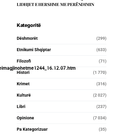
LIDHJET E HERSHME ME PERËNDIMIN
Kategoritë
Dëshmorët
(299)
Etnikumi Shqiptar
(633)
Filozofi
(71)
sqeimagjinohetme1244_16.12.07.htm
Histori
(1 770)
Krimet
(316)
Kulturë
(2 027)
Libri
(237)
Opinione
(7 034)
Pa Kategorizuar
(35)