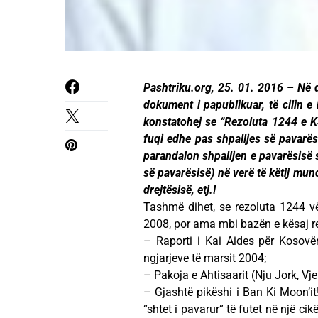
Pashtriku.org, 25. 01. 2016 – Në d
dokument i papublikuar, të cilin e
konstatohej se “Rezoluta 1244 e 
fuqi edhe pas shpalljes së pavarës
parandalon shpalljen e pavarësisë 
së pavarësisë) në verë të këtij mu
drejtësisë, etj.!
Tashmë dihet, se rezoluta 1244 vë
2008, por ama mbi bazën e kësaj re
– Raporti i Kai Aides për Kosovë
ngjarjeve të marsit 2004;
– Pakoja e Ahtisaarit (Nju Jork, Vj
– Gjashtë pikëshi i Ban Ki Moon’it
“shtet i pavarur” të futet në një ci