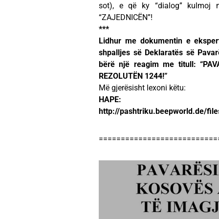
sot), e që ky “dialog” kulmoj
“ZAJEDNICËN”!
***
Lidhur me dokumentin e ekspert
shpalljes së Deklaratës së Pavar
bërë një reagim me titull: 
REZOLUTËN 1244!”
Më gjerësisht lexoni këtu:
HAPE:
http://pashtriku.beepworld.de/f
===========================