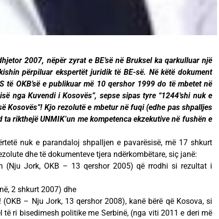
hjetor 2007, nëpër zyrat e BE’së në Bruksel ka qarkulluar një
 kishin përpiluar ekspertët juridik të BE-së. Në këtë dokument
KS të OKB’së e publikuar më 10 qershor 1999 do të mbetet në
isë nga Kuvendi i Kosovës”, sepse sipas tyre “1244’shi nuk e
së Kosovës”! Kjo rezolutë e mbetur në fuqi (edhe pas shpalljes
nd ta rikthejë UNMIK’un me kompetenca ekzekutive në fushën e
rtetë nuk e parandaloj shpalljen e pavarësisë, më 17 shkurt
zolute dhe të dokumenteve tjera ndërkombëtare, siç janë:
n (Nju Jork, OKB – 13 qershor 2005) që rrodhi si rezultat i
enë, 2 shkurt 2007) dhe
! (OKB – Nju Jork, 13 qershor 2008), kanë bërë që Kosova, si
kël të ri bisedimesh politike me Serbinë, (nga viti 2011 e deri më