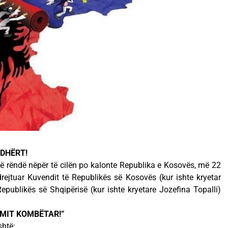
RDHËRT!
ë rëndë nëpër të cilën po kalonte Republika e Kosovës, më 22
ejtuar Kuvendit të Republikës së Kosovës (kur ishte kryetar
publikës së Shqipërisë (kur ishte kryetare Jozefina Topalli)
IMIT KOMBËTAR!”
shtë: