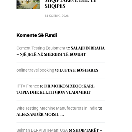
SHQIPES
14 KORRIK, 2026
Komente Së Fundi
SALAJDIN BRAHA
Cement Testing Equipment
te
– NJЁ JETЁ NЁ SHЁRBIM TЁ KOMBIT
LUFTA E KOSHARES
online travel booking
te
DR.MOIKOM ZEQO: KARL
IPTV France
te
TOPIA DHE KULTI I GJON VLADIMIRIT
Wire Testing Machine Manufacturers in India
te
ALEKSANDËR MOISIU …
SHQIPTARËT –
Selman DERVISHI-Mani USA
te