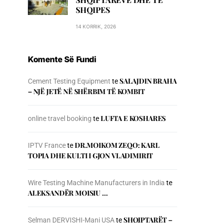
SHQIPES
14 KORRIK, 2026
Komente Së Fundi
SALAJDIN BRAHA
Cement Testing Equipment
te
– NJЁ JETЁ NЁ SHЁRBIM TЁ KOMBIT
LUFTA E KOSHARES
online travel booking
te
DR.MOIKOM ZEQO: KARL
IPTV France
te
TOPIA DHE KULTI I GJON VLADIMIRIT
Wire Testing Machine Manufacturers in India
te
ALEKSANDËR MOISIU …
SHQIPTARËT –
Selman DERVISHI-Mani USA
te