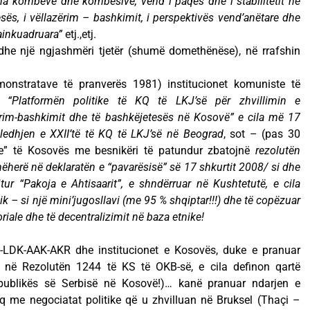
tha kombeve dhe kombësive, vend i paqes dhe i stabilitetit në
sës, i vëllazërim – bashkimit, i perspektivës vend’anëtare dhe
ainkuadruara”
etj.,etj.
dhe një ngjashmëri tjetër (shumë domethënëse), në rrafshin
monstratave të pranverës 1981) institucionet komuniste të
“Platformën politike të KQ të LKJ’së për zhvillimin e
zërim-bashkimit dhe të bashkëjetesës në Kosovë” e cila më 17
ledhjen e XXII’të të KQ të LKJ’së në Beograd
, sot – (pas 30
ike” të Kosovës me besnikëri të patundur zbatojnë
rezolutën
ëherë në deklaratën e “pavarësisë” së 17 shkurtit 2008/ si dhe
jtur “Pakoja e Ahtisaarit”, e shndërruar në Kushtetutë, e cila
k – si një mini’jugosllavi (me 95 % shqiptar!!!) dhe të copëzuar
riale dhe të decentralizimit në baza etnike!
DK-LDK-AAK-AKR dhe institucionet e Kosovës, duke e pranuar
në Rezolutën 1244 të KS të OKB-së, e cila definon qartë
epublikës së Serbisë në Kosovë!)… kanë pranuar ndarjen e
me negociatat politike që u zhvilluan në Bruksel (Thaçi –