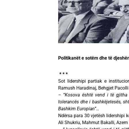
Politikanët e sotëm dhe të djesh
* * *
Sot lidershipi partiak e instituc
Ramush Haradinaj, Behgjet Pacolli e
– “Kosova është vend i të gjitha 
tolerancës dhe i bashkëjetesës, sh
Bashkim Europian”…
Ndërsa para 30 vjetësh lidershipi 
Ali Shukriu, Mahmut Bakalli, Azem Vl