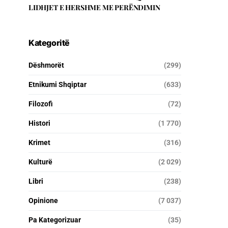
LIDHJET E HERSHME ME PERËNDIMIN
Kategoritë
Dëshmorët
(299)
Etnikumi Shqiptar
(633)
Filozofi
(72)
Histori
(1 770)
Krimet
(316)
Kulturë
(2 029)
Libri
(238)
Opinione
(7 037)
Pa Kategorizuar
(35)