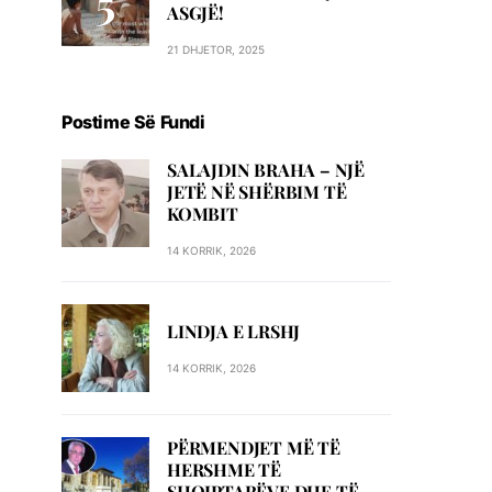
ASGJË!
21 DHJETOR, 2025
Postime Së Fundi
SALAJDIN BRAHA – NJЁ
JETЁ NЁ SHЁRBIM TЁ
KOMBIT
14 KORRIK, 2026
LINDJA E LRSHJ
14 KORRIK, 2026
PËRMENDJET MË TË
HERSHME TË
SHQIPTARËVE DHE TË