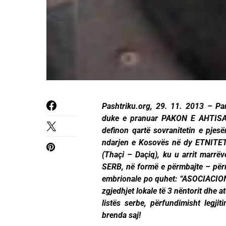
Pashtriku.org, 29. 11. 2013 – Pa
duke e pranuar PAKON E AHTISAAR
definon qartë sovranitetin e pje
ndarjen e Kosovës në dy ETNITETE
(Thaçi – Daçiq), ku u arrit marrë
SERB, në formë e përmbajte – për
embrionale po quhet: “ASOCIACI
zgjedhjet lokale të 3 nëntorit dhe 
listës serbe, përfundimisht legj
brenda saj!