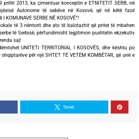
19 prillit 2013, ka çimentuar konceptin e ETNITETIT SERB, në
jësisë Autonome të sebëve në Kosovë, që në këtë fazë
ONI I KOMUNAVE SERBE NË KOSOVË”!
kale të 3 nëntorit dhe ato të balotazhit që pritet të mbahen
serbe të Serbisë, përfundimisht legjitimon pushtetin ekzekutiv
renda saj!
po dëmtohet UNITETI TERRITORIAL I KOSOVËS, dhe kështu po
it të shqiptarëve për një SHTET TË VETËM KOMBËTAR, që unë e
Tweet