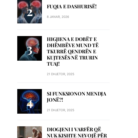
FUQIA E DASHURISË!
8 JANAR, 2026
HIGJIENA E DOBËT E
DHËMBËVE MUND TË
TKURRË QENDRËN E
KUJTESËS NË TRURIN
TUAJ!
21 DHJETOR, 2025
SI FUNKSIONON MENDJA
JONË?!
21 DHJETOR, 2025
DIOGJENI I VARFËR QË
NUK KISHTE NEVOJË PËR