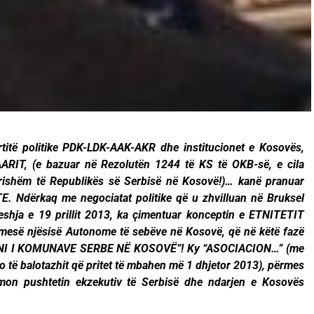
rtitë politike PDK-LDK-AAK-AKR dhe institucionet e Kosovës,
IT, (e bazuar në Rezolutën 1244 të KS të OKB-së, e cila
sërishëm të Republikës së Serbisë në Kosovë!)… kanë pranuar
. Ndërkaq me negociatat politike që u zhvilluan në Bruksel
veshja e 19 prillit 2013, ka çimentuar konceptin e ETNITETIT
mesë njësisë Autonome të sebëve në Kosovë, që në këtë fazë
ONI I KOMUNAVE SERBE NË KOSOVË”! Ky “ASOCIACION…” (me
ato të balotazhit që pritet të mbahen më 1 dhjetor 2013), përmes
itimon pushtetin ekzekutiv të Serbisë dhe ndarjen e Kosovës