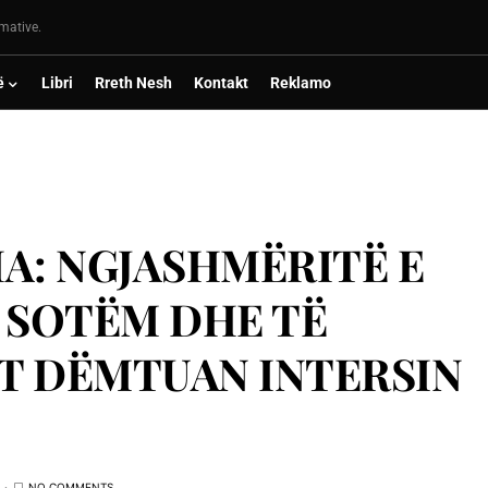
rmative.
ë
Libri
Rreth Nesh
Kontakt
Reklamo
A: NGJASHMËRITË E
 SOTËM DHE TË
ËT DËMTUAN INTERSIN
NO COMMENTS