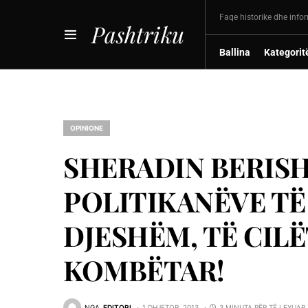
Faqe historike dhe info
Pashtriku
Ballina
Kategorit
OPINIONE
SHERADIN BERISH
POLITIKANËVE TË
DJESHËM, TË CIL
KOMBËTAR!
NGA
EDITORI
1 DHJETOR, 2013
3 MINUTA PËR TË LEXUAR