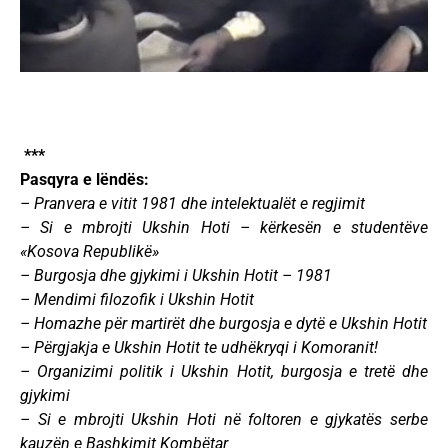
***
Pasqyra e lëndës:
– Pranvera e vitit 1981 dhe intelektualët e regjimit
– Si e mbrojti Ukshin Hoti – kërkesën e studentëve
«Kosova Republikë»
– Burgosja dhe gjykimi i Ukshin Hotit – 1981
– Mendimi filozofik i Ukshin Hotit
– Homazhe për martirët dhe burgosja e dytë e Ukshin Hotit
– Përgjakja e Ukshin Hotit te udhëkryqi i Komoranit!
– Organizimi politik i Ukshin Hotit, burgosja e tretë dhe
gjykimi
– Si e mbrojti Ukshin Hoti në foltoren e gjykatës serbe
kauzën e Bashkimit Kombëtar