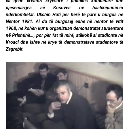
ka qenë kreatori kryesorë i politikës kombëtare dhe
pjesëmarrjes së Kosovës në bashkëpunimin
ndërkombëtar. Ukshin Hoti për herë të parë u burgos në
Nëntor 1981. Ai do të burgosej edhe në nëntor të vitit
1968, në kohën kur u organizuan demonstratat studentore
në Prishtinë…, por për fat të mirë, atëkohë ai studionte në
Kroaci dhe ishte në krye të demonstratave studentore të
Zagrebit.