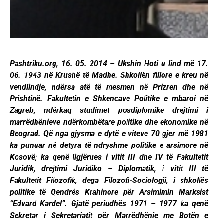
Pashtriku.org, 16. 05. 2014 – Ukshin Hoti u lind më 17.
06. 1943 në Krushë të Madhe. Shkollën fillore e kreu në
vendlindje, ndërsa atë të mesmen në Prizren dhe në
Prishtinë. Fakultetin e Shkencave Politike e mbaroi në
Zagreb, ndërkaq studimet posdiplomike drejtimi i
marrëdhënieve ndërkombëtare politike dhe ekonomike në
Beograd. Që nga gjysma e dytë e viteve 70 gjer më 1981
ka punuar në detyra të ndryshme politike e arsimore në
Kosovë; ka qenë ligjërues i vitit III dhe IV të Fakultetit
Juridik, drejtimi Juridiko – Diplomatik, i vitit III të
Fakultetit Filozofik, dega Filozofi-Sociologji, i shkollës
politike të Qendrës Krahinore për Arsimimin Marksist
“Edvard Kardel”. Gjatë periudhës 1971 – 1977 ka qenë
Sekretar i Sekretariatit për Marrëdhënie me Botën e