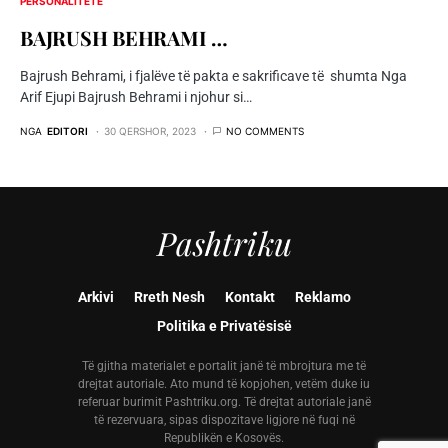
PERSONALITETE
BAJRUSH BEHRAMI …
Bajrush Behrami, i fjalëve të pakta e sakrificave të shumta Nga
Arif Ejupi Bajrush Behrami i njohur si…
NGA
EDITORI
30 QERSHOR, 2023
NO COMMENTS
Pashtriku
Arkivi
Rreth Nesh
Kontakt
Reklamo
Politika e Privatësisë
Të gjitha materialet e portalit janë të mbrojtura me të
drejtat autoriale. Ato mund të kopjohen, vetëm duke iu
referuar burimit Pashtriku.org. Të drejtat autoriale janë
të rezervuara, sipas dispozitave ligjore në fuqi në
Republikën e Kosovës.