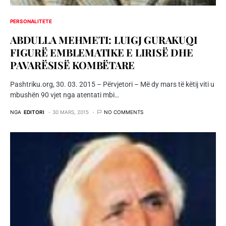
PERSONALITETE
ABDULLA MEHMETI: LUIGJ GURAKUQI
FIGURË EMBLEMATIKE E LIRISË DHE
PAVARËSISË KOMBËTARE
Pashtriku.org, 30. 03. 2015 – Përvjetori – Më dy mars të këtij viti u
mbushën 90 vjet nga atentati mbi…
NGA
EDITORI
30 MARS, 2015
NO COMMENTS