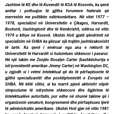
Jashtme të KE dhe të Kuvendit të KSA të Kosovës, ka qenë
anëtar i pothuajse të gjitha forumeve federale që
merreshin me politikën ndërkombëtare. Në vitet 1977 –
1978, specializoi në Universitetin e Çikagos, Harvardit,
Bostonit, Uashingtonit dhe të Kembrixhit, ndërsa në vitin
1979 u kthye në Kosovë. Ukshin Hoti gjatë qëndrimit në
specializim në SHBA ka gëzuar një trajtim jashtëzakonisht
të lartë. Ka qenë i emëruar nga ana e rektorit të
Universitetit të Harvardit si hulumtues shkencor i pavarur.
Në një takim me Zonjën Rosalyn Carter (bashkëshortja e
ish’presidentit amerikan Jimmy Carter) në Washington DC,
u zgjodh si i vetmi intelektual që do të përfaqësonte të
gjithë specializantët dhe postdiplomistët e Evropës në
SHBA. Në këtë cilësi, ai ka marrë pjesë aktivisht nëpër
simpoziume të ndryshme shkencore dhe ligjërime të
intelektualëve autoritativ, por edhe në shumë takime që i
organizonin senatorë, kongresmenë dhe përfaqësues tjerë
të administratës amerikane. Ukshin Hoti gjer në vitin 1981