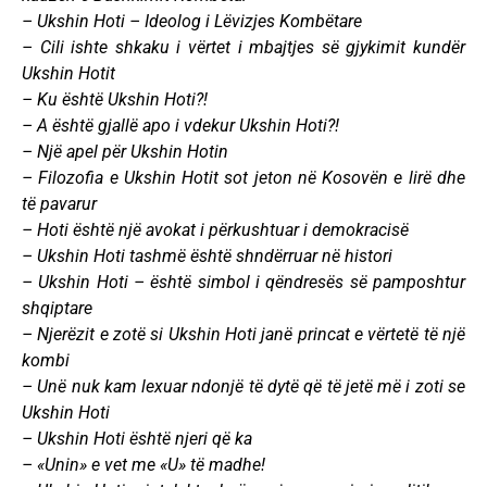
– Ukshin Hoti – Ideolog i Lëvizjes Kombëtare
– Cili ishte shkaku i vërtet i mbajtjes së gjykimit kundër
Ukshin Hotit
– Ku është Ukshin Hoti?!
– A është gjallë apo i vdekur Ukshin Hoti?!
– Një apel për Ukshin Hotin
– Filozofia e Ukshin Hotit sot jeton në Kosovën e lirë dhe
të pavarur
– Hoti është një avokat i përkushtuar i demokracisë
– Ukshin Hoti tashmë është shndërruar në histori
– Ukshin Hoti – është simbol i qëndresës së pamposhtur
shqiptare
– Njerëzit e zotë si Ukshin Hoti janë princat e vërtetë të një
kombi
– Unë nuk kam lexuar ndonjë të dytë që të jetë më i zoti se
Ukshin Hoti
– Ukshin Hoti është njeri që ka
– «Unin» e vet me «U» të madhe!