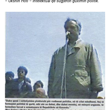
– Ukshin Hoti – intelektual që sugjeron guximin politik.