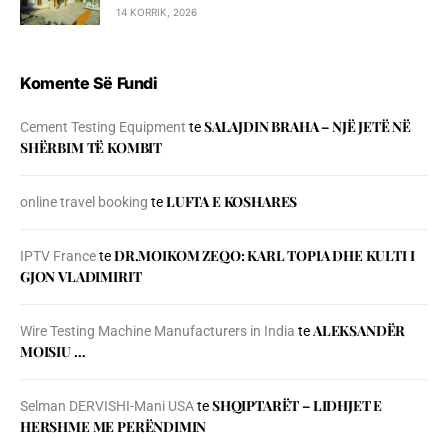
14 KORRIK, 2026
Komente Së Fundi
SALAJDIN BRAHA – NJЁ JETЁ NЁ
Cement Testing Equipment
te
SHЁRBIM TЁ KOMBIT
LUFTA E KOSHARES
online travel booking
te
DR.MOIKOM ZEQO: KARL TOPIA DHE KULTI I
IPTV France
te
GJON VLADIMIRIT
ALEKSANDËR
Wire Testing Machine Manufacturers in India
te
MOISIU …
SHQIPTARËT – LIDHJET E
Selman DERVISHI-Mani USA
te
HERSHME ME PERËNDIMIN