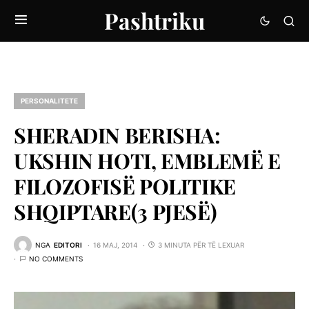
Pashtriku
PERSONALITETE
SHERADIN BERISHA:
UKSHIN HOTI, EMBLEMË E
FILOZOFISË POLITIKE
SHQIPTARE(3 PJESË)
NGA
EDITORI
16 MAJ, 2014
3 MINUTA PËR TË LEXUAR
NO COMMENTS