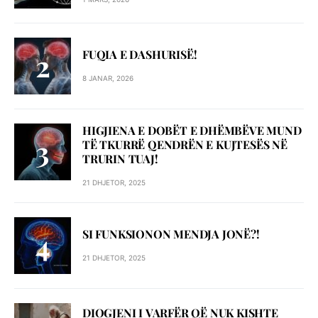
FUQIA E DASHURISË!
8 JANAR, 2026
HIGJIENA E DOBËT E DHËMBËVE MUND
TË TKURRË QENDRËN E KUJTESËS NË
TRURIN TUAJ!
21 DHJETOR, 2025
SI FUNKSIONON MENDJA JONË?!
21 DHJETOR, 2025
DIOGJENI I VARFËR QË NUK KISHTE