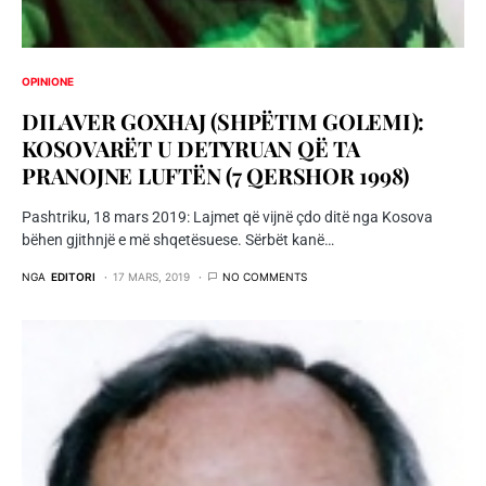
OPINIONE
DILAVER GOXHAJ (SHPËTIM GOLEMI):
KOSOVARËT U DETYRUAN QË TA
PRANOJNE LUFTËN (7 QERSHOR 1998)
Pashtriku, 18 mars 2019: Lajmet që vijnë çdo ditë nga Kosova
bëhen gjithnjë e më shqetësuese. Sërbët kanë…
NGA
EDITORI
17 MARS, 2019
NO COMMENTS