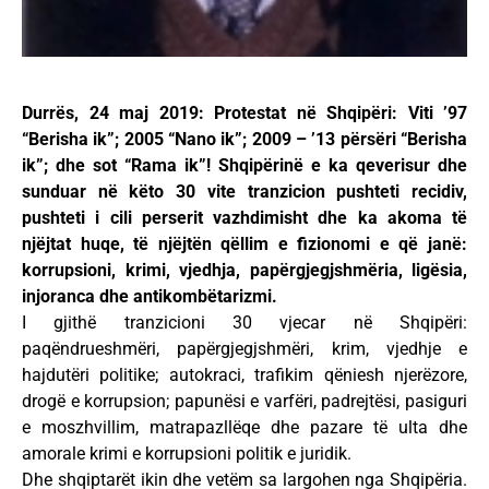
Durrës, 24 maj 2019: Protestat në Shqipëri: Viti ’97
“Berisha ik”; 2005 “Nano ik”; 2009 – ’13 përsëri “Berisha
ik”; dhe sot “Rama ik”! Shqipërinë e ka qeverisur dhe
sunduar në këto 30 vite tranzicion pushteti recidiv,
pushteti i cili perserit vazhdimisht dhe ka akoma të
njëjtat huqe, të njëjtën qëllim e fizionomi e që janë:
korrupsioni, krimi, vjedhja, papërgjegjshmëria, ligësia,
injoranca dhe antikombëtarizmi.
I gjithë tranzicioni 30 vjecar në Shqipëri:
paqëndrueshmëri, papërgjegjshmëri, krim, vjedhje e
hajdutëri politike; autokraci, trafikim qëniesh njerëzore,
drogë e korrupsion; papunësi e varfëri, padrejtësi, pasiguri
e moszhvillim, matrapazllëqe dhe pazare të ulta dhe
amorale krimi e korrupsioni politik e juridik.
Dhe shqiptarët ikin dhe vetëm sa largohen nga Shqipëria.