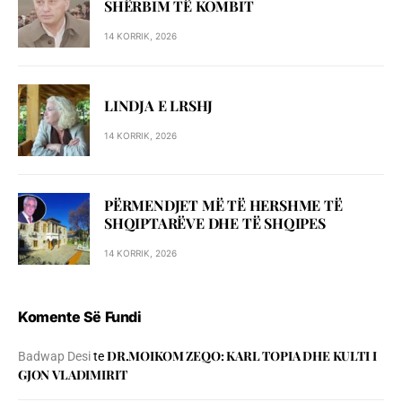
SHЁRBIM TЁ KOMBIT
14 KORRIK, 2026
LINDJA E LRSHJ
14 KORRIK, 2026
PËRMENDJET MË TË HERSHME TË
SHQIPTARËVE DHE TË SHQIPES
14 KORRIK, 2026
Komente Së Fundi
DR.MOIKOM ZEQO: KARL TOPIA DHE KULTI I
Badwap Desi
te
GJON VLADIMIRIT