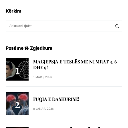
Kërkim
Postime të Zgjedhura
MAGJEPSJA E TESLËS ME NUMRAT 3, 6
DHE 9!
1 MARS, 2026
FUQIA E DASHURISË!
8 JANAR, 2026