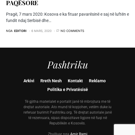
PAQËSORE
Pragë, 7 mars 2020: Kosova e ka fituar pavarësinë e saj në luftën e
fundit ndaj Serbisë dhe…
NGA
EDITORI
6 MARS, 2020
NO COMMENTS
Pashtriku
Arkivi
Rreth Nesh
Kontakt
Reklamo
Politika e Privatësisë
Të gjitha materialet e portalit janë të mbrojtura me të
drejtat autoriale. Ato mund të kopjohen, vetëm duke iu
referuar burimit Pashtriku.org. Të drejtat autoriale janë
të rezervuara, sipas dispozitave ligjore në fuqi në
Republikën e Kosovës.
Zhvilluar nga
Amir Rami