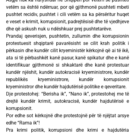
vetëm sa është ndërruar, por që gjithmonë pushteti mbeti
pushtet recidiv, pushtet i cili vetëm sa ka përsëritur huqet
e veset e krimit, korrupsionit, padrejtësisë dhe të vjedhjeve
dhe që askush nuk u ndëshkuar prej pushtetarëve.
Prandaj qeverisjen, pushtetin, zullumin dhe korrupsionin
protestuesit shqiptarë pavarësisht se cilit krah politik i
përkasin dhe kundër cilit kryeministër kërkojnë që ai të ikë,
ata si të përbashkët kanë pasur, kanë spikatur dhe e kanë
identifikuar gjithmonë si shkaktarë dhe kanë protestuar
kundër njëshit, kundër autokracisë kryeministrore, kundër
republikës kryeministrore, kundër korrupsionit
kryeministror dhe kundër hajdutërisë politike e qeveritare.
Dje protestohej: “Berisha ik”, “Nano ik”, protestohej me të
drejtë kundër krimit, autokracisë, kundër hajdutërisë e
korrupsionit.
Por edhe sot kërkojnë dhe protestojnë për të njëjtat arsye
edhe “Rama ik”!
Pra krimi politik, korrupsioni dhe krimi e hajdutëria