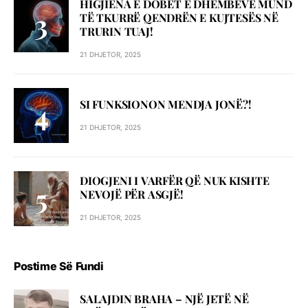
HIGJIENA E DOBËT E DHËMBËVE MUND
TË TKURRË QENDRËN E KUJTESËS NË
TRURIN TUAJ!
21 DHJETOR, 2025
SI FUNKSIONON MENDJA JONË?!
21 DHJETOR, 2025
DIOGJENI I VARFËR QË NUK KISHTE
NEVOJË PËR ASGJË!
21 DHJETOR, 2025
Postime Së Fundi
SALAJDIN BRAHA – NJЁ JETЁ NЁ