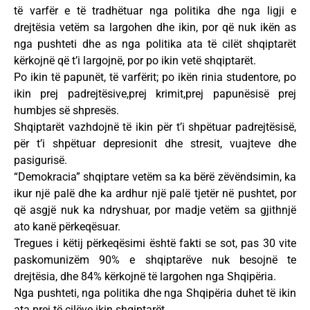
të varfër e të tradhëtuar nga politika dhe nga ligji e
drejtësia vetëm sa largohen dhe ikin, por që nuk ikën as
nga pushteti dhe as nga politika ata të cilët shqiptarët
kërkojnë që t’i largojnë, por po ikin vetë shqiptarët.
Po ikin të papunët, të varfërit; po ikën rinia studentore, po
ikin prej padrejtësive,prej krimit,prej papunësisë prej
humbjes së shpresës.
Shqiptarët vazhdojnë të ikin për t’i shpëtuar padrejtësisë,
për t’i shpëtuar depresionit dhe stresit, vuajteve dhe
pasigurisë.
“Demokracia” shqiptare vetëm sa ka bërë zëvëndsimin, ka
ikur një palë dhe ka ardhur një palë tjetër në pushtet, por
që asgjë nuk ka ndryshuar, por madje vetëm sa gjithnjë
ato kanë përkeqësuar.
Tregues i këtij përkeqësimi është fakti se sot, pas 30 vite
paskomunizëm 90% e shqiptarëve nuk besojnë te
drejtësia, dhe 84% kërkojnë të largohen nga Shqipëria.
Nga pushteti, nga politika dhe nga Shqipëria duhet të ikin
ata prej të cilëve ikin shqiptarët.