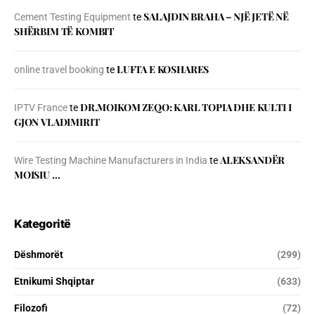
SALAJDIN BRAHA – NJЁ JETЁ NЁ
Cement Testing Equipment
te
SHЁRBIM TЁ KOMBIT
LUFTA E KOSHARES
online travel booking
te
DR.MOIKOM ZEQO: KARL TOPIA DHE KULTI I
IPTV France
te
GJON VLADIMIRIT
ALEKSANDËR
Wire Testing Machine Manufacturers in India
te
MOISIU …
Kategoritë
Dëshmorët
(299)
Etnikumi Shqiptar
(633)
Filozofi
(72)