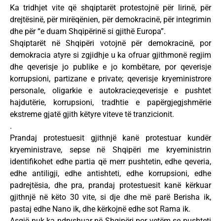
Ka tridhjet vite që shqiptarët protestojnë për lirinë, për
drejtësinë, për mirëqënien, për demokracinë, për integrimin
dhe për “e duam Shqipërinë si gjithë Europa”.
Shqiptarët në Shqipëri votojnë për demokracinë, por
demokracia atyre si zgjidhje u ka ofruar gjithmonë regjim
dhe qeverisje jo publike e jo kombëtare, por qeverisje
korrupsioni, partizane e private; qeverisje kryeministrore
personale, oligarkie e autokracie;qeverisje e pushtet
hajdutërie, korrupsioni, tradhtie e papërgjegjshmërie
ekstreme gjatë gjith këtyre viteve të tranzicionit.
.
Prandaj protestuesit gjithnjë kanë protestuar kundër
kryeministrave, sepse në Shqipëri me kryeministrin
identifikohet edhe partia që merr pushtetin, edhe qeveria,
edhe antiligji, edhe antishteti, edhe korrupsioni, edhe
padrejtësia, dhe pra, prandaj protestuesit kanë kërkuar
gjithnjë në këto 30 vite, si dje dhe më parë Berisha ik,
pastaj edhe Nano ik, dhe kërkojnë edhe sot Rama ik.
Asgjë nuk ka ndryshuar në Shqipëri por vetëm se pushteti