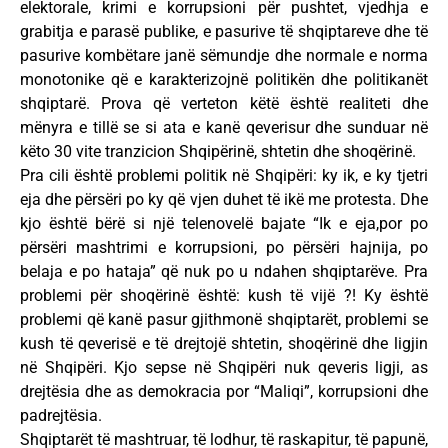
elektorale, krimi e korrupsioni për pushtet, vjedhja e
grabitja e parasë publike, e pasurive të shqiptareve dhe të
pasurive kombëtare janë sëmundje dhe normale e norma
monotonike që e karakterizojnë politikën dhe politikanët
shqiptarë. Prova që verteton këtë është realiteti dhe
mënyra e tillë se si ata e kanë qeverisur dhe sunduar në
këto 30 vite tranzicion Shqipërinë, shtetin dhe shoqërinë.
Pra cili është problemi politik në Shqipëri: ky ik, e ky tjetri
eja dhe përsëri po ky që vjen duhet të ikë me protesta. Dhe
kjo është bërë si një telenovelë bajate “Ik e eja,por po
përsëri mashtrimi e korrupsioni, po përsëri hajnija, po
belaja e po hataja” që nuk po u ndahen shqiptarëve. Pra
problemi për shoqërinë është: kush të vijë ?! Ky është
problemi që kanë pasur gjithmonë shqiptarët, problemi se
kush të qeverisë e të drejtojë shtetin, shoqërinë dhe ligjin
në Shqipëri. Kjo sepse në Shqipëri nuk qeveris ligji, as
drejtësia dhe as demokracia por “Maliqi”, korrupsioni dhe
padrejtësia.
Shqiptarët të mashtruar, të lodhur, të raskapitur, të papunë,