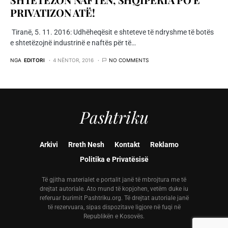
PRIVATIZON ATË!
Tiranë, 5. 11. 2016: Udhëheqësit e shteteve të ndryshme të botës
e shtetëzojnë industrinë e naftës për të…
NGA
EDITORI
4 NËNTOR, 2016
NO COMMENTS
Pashtriku
Arkivi
Rreth Nesh
Kontakt
Reklamo
Politika e Privatësisë
Të gjitha materialet e portalit janë të mbrojtura me të
drejtat autoriale. Ato mund të kopjohen, vetëm duke iu
referuar burimit Pashtriku.org. Të drejtat autoriale janë
të rezervuara, sipas dispozitave ligjore në fuqi në
Republikën e Kosovës.