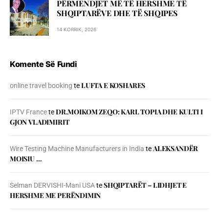
PËRMENDJET MË TË HERSHME TË
SHQIPTARËVE DHE TË SHQIPES
14 KORRIK, 2026
Komente Së Fundi
LUFTA E KOSHARES
online travel booking
te
DR.MOIKOM ZEQO: KARL TOPIA DHE KULTI I
IPTV France
te
GJON VLADIMIRIT
ALEKSANDËR
Wire Testing Machine Manufacturers in India
te
MOISIU …
SHQIPTARËT – LIDHJET E
Selman DERVISHI-Mani USA
te
HERSHME ME PERËNDIMIN