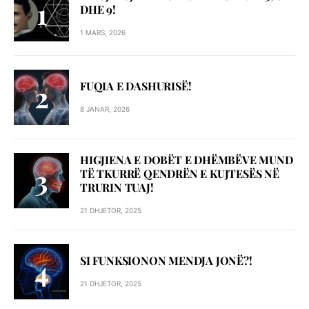
DHE 9!
1 MARS, 2026
FUQIA E DASHURISË!
8 JANAR, 2026
HIGJIENA E DOBËT E DHËMBËVE MUND
TË TKURRË QENDRËN E KUJTESËS NË
TRURIN TUAJ!
21 DHJETOR, 2025
SI FUNKSIONON MENDJA JONË?!
21 DHJETOR, 2025