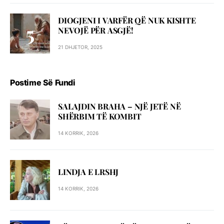
DIOGJENI I VARFËR QË NUK KISHTE
NEVOJË PËR ASGJË!
21 DHJETOR, 2025
Postime Së Fundi
SALAJDIN BRAHA – NJЁ JETЁ NЁ
SHЁRBIM TЁ KOMBIT
14 KORRIK, 2026
LINDJA E LRSHJ
14 KORRIK, 2026