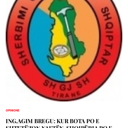
OPINIONE
ING.AGIM BREGU: KUR BOTA PO E
SHTETËZON NAFTËN, SHQIPËRIA PO E