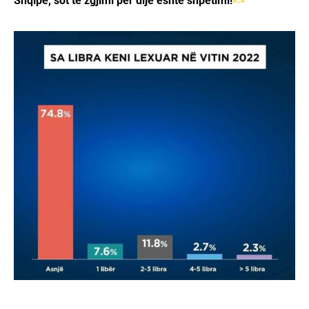
Shqipe, sot te zgjimi për dije është shpëtimi!