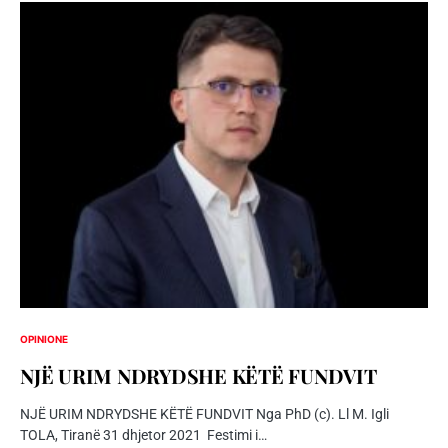
OPINIONE
NJË URIM NDRYDSHE KËTË FUNDVIT
NJË URIM NDRYDSHE KËTË FUNDVIT Nga PhD (c). Ll M. Igli
TOLA, Tiranë 31 dhjetor 2021 Festimi i…