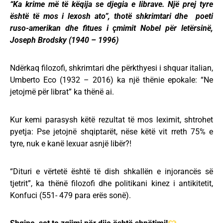
“Ka krime më të këqija se djegia e librave. Një prej tyre
është të mos i lexosh ato”, thotë shkrimtari dhe poeti
ruso-amerikan dhe fitues i çmimit Nobel për letërsinë,
Joseph Brodsky (1940 – 1996)
Ndërkaq filozofi, shkrimtari dhe përkthyesi i shquar italian,
Umberto Eco (1932 – 2016) ka një thënie epokale: “Ne
jetojmë për librat” ka thënë ai.
Kur kemi parasysh këtë rezultat të mos leximit, shtrohet
pyetja: Pse jetojnë shqiptarët, nëse këtë vit rreth 75% e
tyre, nuk e kanë lexuar asnjë libër?!
“Dituri e vërtetë është të dish shkallën e injorancës së
tjetrit”, ka thënë filozofi dhe politikani kinez i antikitetit,
Konfuci (551- 479 para erës sonë).