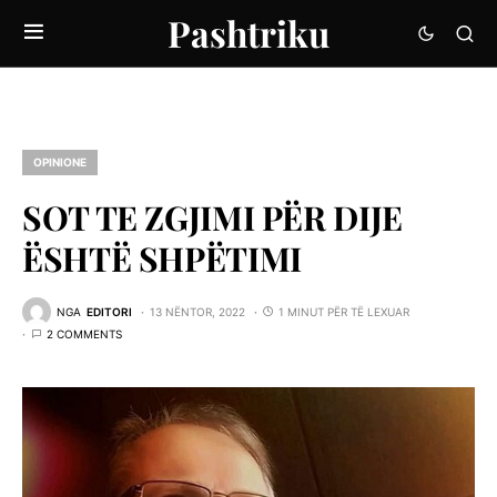
Pashtriku
OPINIONE
SOT TE ZGJIMI PËR DIJE
ËSHTË SHPËTIMI
NGA
EDITORI
13 NËNTOR, 2022
1 MINUT PËR TË LEXUAR
2 COMMENTS