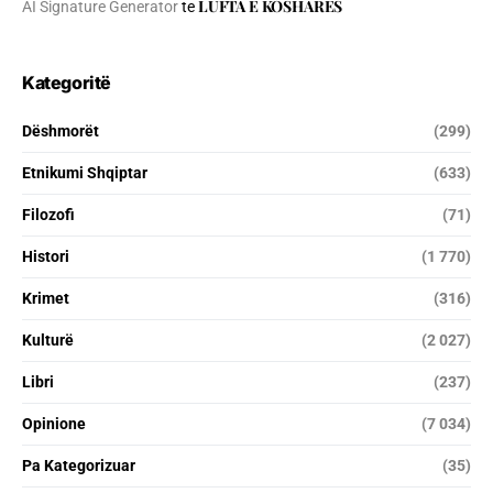
LUFTA E KOSHARES
AI Signature Generator
te
Kategoritë
Dëshmorët
(299)
Etnikumi Shqiptar
(633)
Filozofi
(71)
Histori
(1 770)
Krimet
(316)
Kulturë
(2 027)
Libri
(237)
Opinione
(7 034)
Pa Kategorizuar
(35)