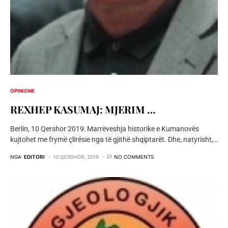
OPINIONE
REXHEP KASUMAJ: MJERIM …
Berlin, 10 Qershor 2019: Marrëveshja historike e Kumanovës
kujtohet me frymë çlirësie nga të gjithë shqiptarët. Dhe, natyrisht,…
NGA
EDITORI
10 QERSHOR, 2019
NO COMMENTS