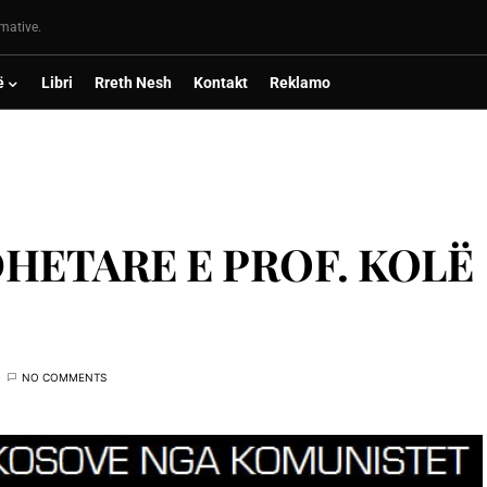
rmative.
ë
Libri
Rreth Nesh
Kontakt
Reklamo
HETARE E PROF. KOLË
NO COMMENTS