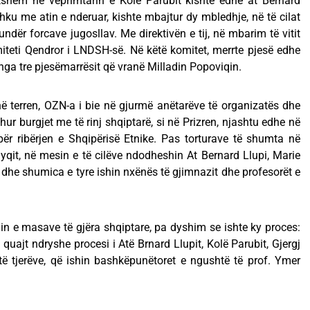
shëm në veprimtarin e Kolë Parubit kishte edhe at Bernard
shku me atin e nderuar, kishte mbajtur dy mbledhje, në të cilat
undër forcave jugosllav. Me direktivën e tij, në mbarim të vitit
iteti Qendror i LNDSH-së. Në këtë komitet, merrte pjesë edhe
i nga tre pjesëmarrësit që vranë Milladin Popoviqin.
 në terren, OZN-a i bie në gjurmë anëtarëve të organizatës dhe
hur burgjet me të rinj shqiptarë, si në Prizren, njashtu edhe në
t për ribërjen e Shqipërisë Etnike. Pas torturave të shumta në
jyqit, në mesin e të cilëve ndodheshin At Bernard Llupi, Marie
i dhe shumica e tyre ishin nxënës të gjimnazit dhe profesorët e
min e masave tё gjëra shqiptare, pa dyshim se ishte ky proces:
u quajt ndryshe procesi i Atё Brnard Llupit, Kolё Parubit, Gjergj
tё tjerёve, qё ishin bashkëpunëtoret e ngushtë tё prof. Ymer