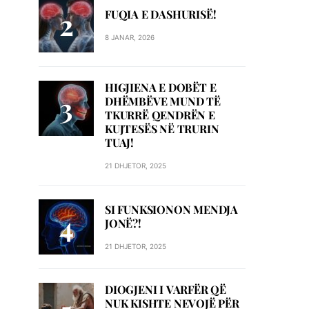
FUQIA E DASHURISË!
8 JANAR, 2026
HIGJIENA E DOBËT E
DHËMBËVE MUND TË
TKURRË QENDRËN E
KUJTESËS NË TRURIN
TUAJ!
21 DHJETOR, 2025
SI FUNKSIONON MENDJA
JONË?!
21 DHJETOR, 2025
DIOGJENI I VARFËR QË
NUK KISHTE NEVOJË PËR