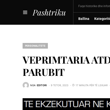
Faqe historike dhe info
Pashtriku
Ballina
Kategorit
PERSONALITETE
VEPRIMTARIA ATD
PARUBIT
NGA
EDITORI
9 TETOR, 2023
17 MINUTA PËR TË LEXUAR