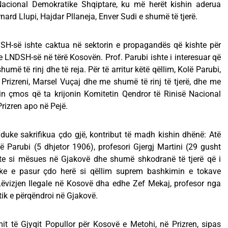
Nacional Demokratike Shqiptare, ku më herët kishin aderua
rnard Llupi, Hajdar Pllaneja, Enver Sudi e shumë të tjerë.
SH-së ishte caktua në sektorin e propagandës që kishte për
 LNDSH-së në tërë Kosovën. Prof. Parubi ishte i interesuar që
humë të rinj dhe të reja. Për të arritur këtë qëllim, Kolë Parubi,
Prizreni, Marsel Vuçaj dhe me shumë të rinj të tjerë, dhe me
nin çmos që ta krijonin Komitetin Qendror të Rinisë Nacional
rizren apo në Pejë.
duke sakrifikua çdo gjë, kontribut tё madh kishin dhënë: Atё
ё Parubi (5 dhjetor 1906), profesori Gjergj Martini (29 gusht
bente si mësues nё Gjakovё dhe shumё shkodranë tё tjerё qё i
ke e pasur çdo herё si qёllim suprem bashkimin e tokave
Lëvizjen Ilegale në Kosovë dha edhe Zef Mekaj, profesor nga
itik e pёrqёndroi nё Gjakovё.
it të Gjyqit Popullor për Kosovë e Metohi, në Prizren, sipas