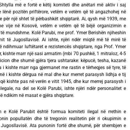
Shtylla më e fortë e këtij komiteti dhe anëtari më aktiv i saj
hte lënë pozitën priftërore, vetëm e vetëm që të angazhohej në
re për një shtet të përbashkët shqiptarë. Ai, qysh më 1939, me
 dhe vije në Kosovë, vetëm e vetëm që të bëjë organizimin e
 të mundshme. Kolë Parubi, me prof. Ymer Berishën njiheshin
t të Jugosllavisë. Ai ishte, njëri ndër miqtë më të mirë të
 të ndihmuar luftëtaret e rezistencës shqiptare, nga Prof. Ymer
, kishte marr një sasi armatim (mbi 70 pushkë, 1 mitraloz, 4-5
cion dhe shumë gjëra tjera ushtarake: këpucë, tesha, kazanë
a i kishte marr nga gjermanet me rastin e tërheqjes së tyre, të
onë i kishte dërgua në mal dhe kur merret parasysh lidhja e tij
që kishte pas në verën e vitit 1945, dhe kur merrej parasysh i
 ilegale, na del se Kolë Parubi, ishte njëri ndër personalitet e
më ndikim në masat e gjëra shqiptare.
ën e Kolë Parubit është formua komiteti ilegal në rrethin e
tonin popullatën dhe të tregonin realitetin për ri okupimin e
Jugosllavisë. Ata punonin fortë dhe shumë, për shembjen e