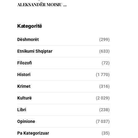
ALEKSANDËR MOISIU …
Kategoritë
Dëshmorët
(299)
Etnikumi Shqiptar
(633)
Filozofi
(72)
Histori
(1 770)
Krimet
(316)
Kulturë
(2 029)
Libri
(238)
Opinione
(7 037)
Pa Kategorizuar
(35)