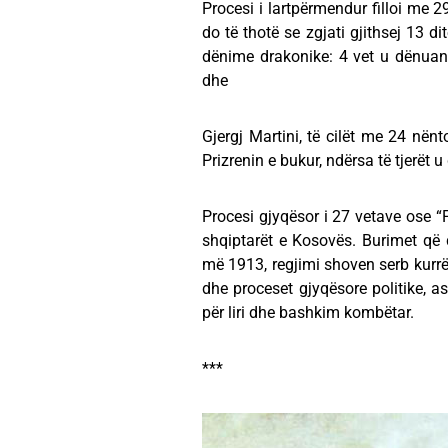
Procesi i lartpërmendur filloi me 2
do tё thotë se zgjati gjithsej 13 di
dënime drakonike: 4 vet u dënuan
dhe
Gjergj Martini, të cilët me 24 nën
Prizrenin e bukur, ndërsa të tjerët u
Procesi gjyqësor i 27 vetave ose “Pr
shqiptarët e Kosovës. Burimet që 
më 1913, regjimi shoven serb kurrë
dhe proceset gjyqësore politike, a
për liri dhe bashkim kombëtar.
***