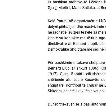
iu bashkua radhëve të Lëvizjes 
Gjergj Martini, Marie Shllaku, at Be
Kolë Parubi në organizatën e LND
detyrë përhapjen dhe masivizimin e
në radhët e lëvizjes të ketë sa më s
kishte vu kontakte me të riun nga 
direktivat e at Bernard Llupit, bë
Demokratike Shqiptare me seli në P
Për bashkimin e tokave shqiptare 
Bernard Llupi (7 shkurt 1886), Kol
1917), Gjergj Bahtiri i cili shër
shërbenin atdheut e Kosovës, du
shqiptare. Kontribut tё çmuar nё 
Shkodra, qё tёrё aktivitёn e vet pol
Duhet theksuar se sipas aktgjykim