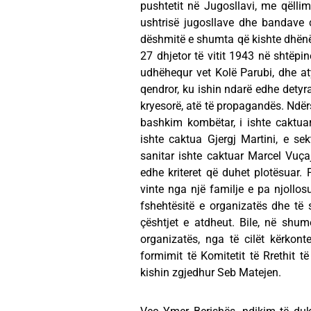
pushtetit në Jugosllavi, me qëllim
ushtrisë jugosllave dhe bandave 
dëshmitë e shumta që kishte dhënë 
27 dhjetor të vitit 1943 në shtëpin
udhëhequr vet Kolë Parubi, dhe at
qendror, ku ishin ndarë edhe detyr
kryesorë, atë të propagandës. Ndërs
bashkim kombëtar, i ishte caktuar 
ishte caktua Gjergj Martini, e se
sanitar ishte caktuar Marcel Vuçaj
edhe kriteret që duhet plotësuar. 
vinte nga një familje e pa njollosur
fshehtësitë e organizatës dhe të 
çështjet e atdheut. Bile, në shum
organizatës, nga të cilët kërkonte
formimit të Komitetit të Rrethit të
kishin zgjedhur Seb Matejen.