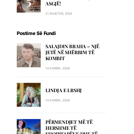
ASGJË!
21 DHJETOR, 2025
Postime Së Fundi
SALAJDIN BRAHA – NJЁ
JETЁ NЁ SHЁRBIM TЁ
KOMBIT
14 KORRIK, 2026
LINDJA E LRSHJ
14 KORRIK, 2026
PËRMENDJET MË TË
HERSHME TË
SHQIPTARËVE DHE TË