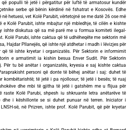
 që populli të jetë i përgatitur për luftë të armatosur kundër
çetnike serbe që bënin kërdinë në fshatrat e Kosovës. Edhe
në hetuesi, vet Kolë Parubit, vërtetojnë se me datë 26 ose më
ë e Kolë Parubit, ishte mbajtur një mbledhje, të cilën e kishte
y ishte diskutua që sa më parë me u formua komiteti ilegal-
at. Kolë Parubi, ishte caktua që të udhëheqëte me sektorin më
a, Hajdar Pllanejës, që ishte një atdhetar i madh i lëvizjes për
që të ishte kryetar i organizatës. Për Sektorin e informimit
ktorin e armatimit ia kishin besua Enver Sudit. Për Sektorin
. Për tu bë anëtar i organizatës, kryesia e saj kishte caktua
Paraprakisht personi që donte të bëhej anëtar i saj: duhet të
 kombëtarishtë; të jetë i pa njollosur; të jetë i besës; të ruaj
shokëve dhe mbi të gjitha të jetë i gatshëm me u flijua për
ë raste Kolë Parubi, shpesh iu shkruante letra anëtarëve të
 dhe i këshillonte se si duhet punuar në terren. Iniciator i
 LNSH-së, në Prizren, ishte prof. Kolë Parubit, që për kryetar