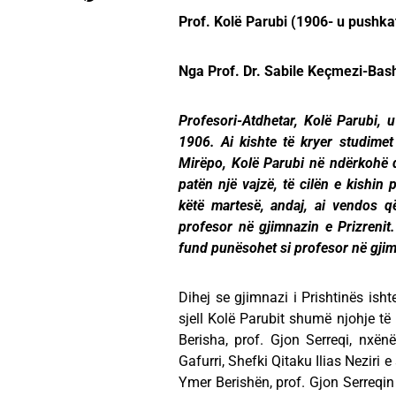
Prof. Kolë Parubi (1906- u pushk
Nga Prof. Dr. Sabile Keçmezi-Bas
Profesori-Atdhetar, Kolë Parubi, 
1906. Ai kishte të kryer studimet e
Mirëpo, Kolë Parubi në ndërkohë d
patën një vajzë, të cilën e kishin
këtë martesë, andaj, ai vendos q
profesor në gjimnazin e Prizren
fund punësohet si profesor në gjim
Dihej se gjimnazi i Prishtinës ish
sjell Kolë Parubit shumë njohje të
Berisha, prof. Gjon Serreqi, nxë
Gafurri, Shefki Qitaku Ilias Neziri 
Ymer Berishën, prof. Gjon Serreqin