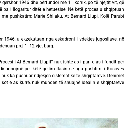
9 qershor 1946 dhe përfundoi mё 11 korrik, po tё njëjtit vit, që
të pa i llogaritur ditët e hetuesisë. Në këtë proces u shqiptuan
 me pushkatim: Marie Shllaku, At Bernard Llupi, Kolë Parubi
tor 1946, u ekzekutuan nga eskadroni i vdekjes jugosllave, në
 dënuan prej 1- 12 vjet burg.
ocesi i At Bernard Llupit” nuk ishte as i pari e as i fundit për
disponojmë për këtë qëllim flasin se nga pushtimi i Kosovës
 nuk ka pushuar ndjekjen sistematike të shqiptarëve. Dënimet
s sot e as kurrë, nuk munden të shuajnë idealin e shqiptarëve