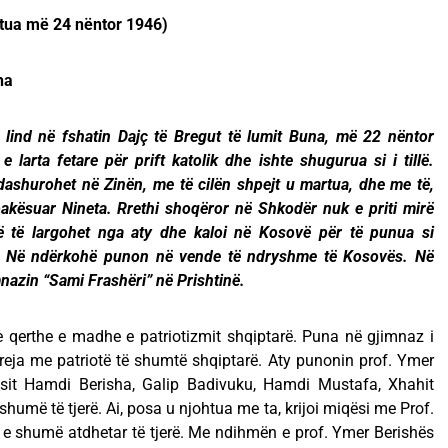
atua më 24 nëntor 1946)
ha
u lind në fshatin Dajç të Bregut të lumit Buna, më 22 nëntor
 larta fetare për prift katolik dhe ishte shugurua si i tillë.
ashurohet në Zinën, me të cilën shpejt u martua, dhe me të,
 pakësuar Nineta. Rrethi shoqëror në Shkodër nuk e priti mirë
ë të largohet nga aty dhe kaloi në Kosovë për të punua si
it. Në ndërkohë punon në vende të ndryshme të Kosovës. Në
nazin “Sami Frashëri” në Prishtinë.
te qerthe e madhe e patriotizmit shqiptarë. Puna në gjimnaz i
 reja me patriotë të shumtë shqiptarë. Aty punonin prof. Ymer
nësit Hamdi Berisha, Galip Badivuku, Hamdi Mustafa, Xhahit
e shumë të tjerë. Ai, posa u njohtua me ta, krijoi miqësi me Prof.
 e shumë atdhetar të tjerë. Me ndihmën e prof. Ymer Berishës