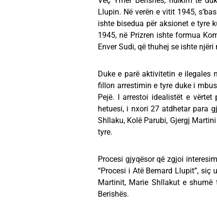
Veç Ymer Berishës, ndikim të duk
Llupin. Në verën e vitit 1945, s’ba
ishte bisedua për aksionet e tyre k
1945, në Prizren ishte formua Kom
Enver Sudi, që thuhej se ishte njër
Duke e parë aktivitetin e ilegales
fillon arrestimin e tyre duke i mbus
Pejë. I arrestoi idealistët e vërte
hetuesi, i nxori 27 atdhetar para g
Shllaku, Kolë Parubi, Gjergj Martin
tyre.
Procesi gjyqësor që zgjoi interesi
“Procesi i Atё Bernard Llupit”, siç 
Martinit, Marie Shllakut e shumё 
Berishёs.