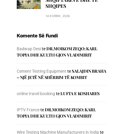
SHQIPES
14 KORRIK, 2026
Komente Së Fundi
DR.MOIKOM ZEQO: KARL
Badwap Desi
te
TOPIA DHE KULTI I GJON VLADIMIRIT
SALAJDIN BRAHA
Cement Testing Equipment
te
– NJЁ JETЁ NЁ SHЁRBIM TЁ KOMBIT
LUFTA E KOSHARES
online travel booking
te
DR.MOIKOM ZEQO: KARL
IPTV France
te
TOPIA DHE KULTI I GJON VLADIMIRIT
Wire Testing Machine Manufacturers in India
te