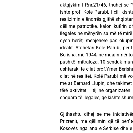
aktgjykimit P.nr.21/46, thuhej se “
ishte prof. Kolë Parubi, i cili kis
realizimin e ëndrrës gjithë shqipta
qëllime patriotike, kalon kufirin
ilegales në mënyrën sa më të mirë
qysh herët, menjëherë pas okupimi
idealit. Atdhetari Kolë Parubi, për
Berisha, më 1944, në muajin nëntor
pushkë- mitraloza, 10 sënduk muni
ushtarak, të cilat prof.Ymer Berish
cilat në realitet, Kolë Parubi më v
me at Bernard Llupin, dhe takimet 
tërë aktiviteti i tij në organizatën
shquara të ilegales, që kishte shu
Gjithashtu dihej se me iniciativ
Prizrenit, me qëllimin që të përfi
Kosovës nga ana e Serbisë dhe e 