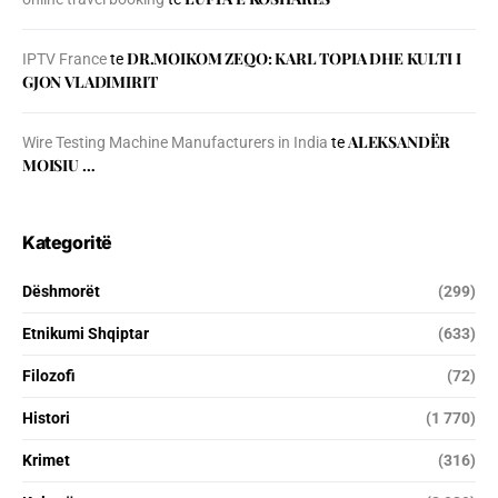
DR.MOIKOM ZEQO: KARL TOPIA DHE KULTI I
IPTV France
te
GJON VLADIMIRIT
ALEKSANDËR
Wire Testing Machine Manufacturers in India
te
MOISIU …
Kategoritë
Dëshmorët
(299)
Etnikumi Shqiptar
(633)
Filozofi
(72)
Histori
(1 770)
Krimet
(316)