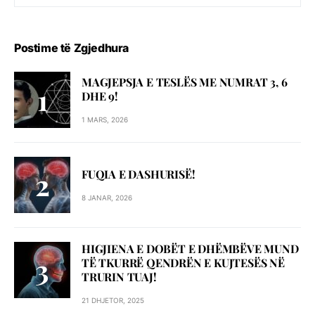
Postime të Zgjedhura
MAGJEPSJA E TESLËS ME NUMRAT 3, 6
DHE 9!
1 MARS, 2026
FUQIA E DASHURISË!
8 JANAR, 2026
HIGJIENA E DOBËT E DHËMBËVE MUND
TË TKURRË QENDRËN E KUJTESËS NË
TRURIN TUAJ!
21 DHJETOR, 2025