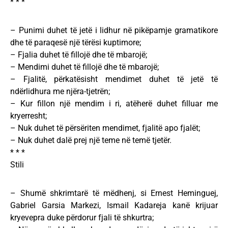
* * *
– Punimi duhet të jetë i lidhur në pikëpamje gramatikore
dhe të paraqesë një tërësi kuptimore;
– Fjalia duhet të fillojë dhe të mbarojë;
– Mendimi duhet të fillojë dhe të mbarojë;
– Fjalitë, përkatësisht mendimet duhet të jetë të
ndërlidhura me njëra-tjetrën;
– Kur fillon një mendim i ri, atëherë duhet filluar me
kryerresht;
– Nuk duhet të përsëriten mendimet, fjalitë apo fjalët;
– Nuk duhet dalë prej një teme në temë tjetër.
* * *
Stili
– Shumë shkrimtarë të mëdhenj, si Ernest Heminguej,
Gabriel Garsia Markezi, Ismail Kadareja kanë krijuar
kryevepra duke përdorur fjali të shkurtra;