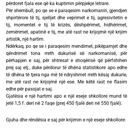
përdoret fjala ese që ka kuptimin përpjekje letrare.
Për shembull, po qe se e paraqesim narkomanin, gjendjen
shpirtërore të tij, sjelljet dhe veprimet e tij, agresivitetin e
tij, momentet e tij të krizës, dëshpërimet, hidhërimet,
zemërimet, apatinë e tij, me atë rast ne krijojmë një krijim
artistik, një hartim.
Ndërkaq, po qe se i paraqesim mendimet, pikëpamjet dhe
qëndrimet tona rreth dukurisë së narkomanisë, për
përhapjen e saj, për shtresat e shoqërisë që përfshihen
prej saj etj., duke përdorur të dhëna statistikore apo edhe
të dhëna të tjera nga më të ndryshmet rreth kësaj dukurie,
me atë rast ne krijojmë një ese. Me këtë rast ne flasim
edhe për pasojat e saj.
Gjatësia e një hartimi apo e një eseje shkollore mund të
jetë 1,5 f. deri në 2 faqe (prej 450 fjalë deri në 550 fjalë).
Gjuha dhe rëndësia e saj për krijimin e një eseje shkollore: