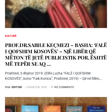
KULTURË
PROF.DR.SABILE KEÇMEZI – BASHA: ‘FALË
I QOFSHIM KOSOVËS’ – NJË LIBËR QË
MËTON TË JETË PUBLICISTIK POR, ËSHTË
MË TEPËR SE AQ …
Prishtinë, 3 dhjetor 2019: (Elife Luzha “FALË I QOFSHIM
KOSOVËS”, botoi “Faik Konica”, Prishtinë, 2019) – Që në fillim,…
NGA
EDITORI
3 DHJETOR, 2019
NO COMMENTS