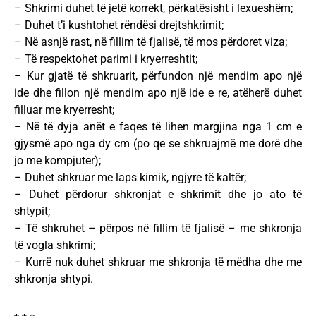
– Shkrimi duhet të jetë korrekt, përkatësisht i lexueshëm;
– Duhet t’i kushtohet rëndësi drejtshkrimit;
– Në asnjë rast, në fillim të fjalisë, të mos përdoret viza;
– Të respektohet parimi i kryerreshtit;
– Kur gjatë të shkruarit, përfundon një mendim apo një
ide dhe fillon një mendim apo një ide e re, atëherë duhet
filluar me kryerresht;
– Në të dyja anët e faqes të lihen margjina nga 1 cm e
gjysmë apo nga dy cm (po qe se shkruajmë me dorë dhe
jo me kompjuter);
– Duhet shkruar me laps kimik, ngjyre të kaltër;
– Duhet përdorur shkronjat e shkrimit dhe jo ato të
shtypit;
– Të shkruhet – përpos në fillim të fjalisë – me shkronja
të vogla shkrimi;
– Kurrë nuk duhet shkruar me shkronja të mëdha dhe me
shkronja shtypi.