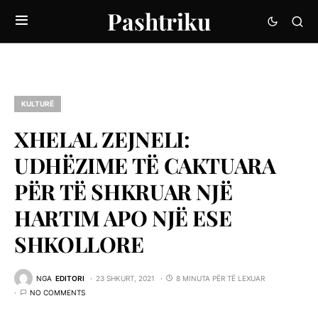
Pashtriku
KULTURË
XHELAL ZEJNELI:
UDHËZIME TË CAKTUARA
PËR TË SHKRUAR NJË
HARTIM APO NJË ESE
SHKOLLORE
NGA
EDITORI
23 SHKURT, 2021
8 MINUTA PËR TË LEXUAR
NO COMMENTS