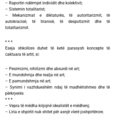
– Raportin ndërmjet individit dhe kolektivit;
– Sistemin totalitarist;
– Mekanizmat e diktaturës, të autoritarizmit, të
autokracisë, të tiranisë, të despotizmit dhe të
totalitarizmit.
* * *
Eseja shkollore duhet të ketë parasysh koncepte të
caktuara të artit, si:
– Pesimizmi, nihilizmi dhe absurdi në art;
– E mundshmja dhe realja në art;
– E pamundshmja në art;
– Synimi i vazhdueshëm ndaj të madhërishmes dhe të
përkryerës
* * *
– Vepra të mëdha krijojnë idealistët e mëdhenj;
– Liria e shpirtit nuk shitet për asnjë vlerë joshpirtërore.