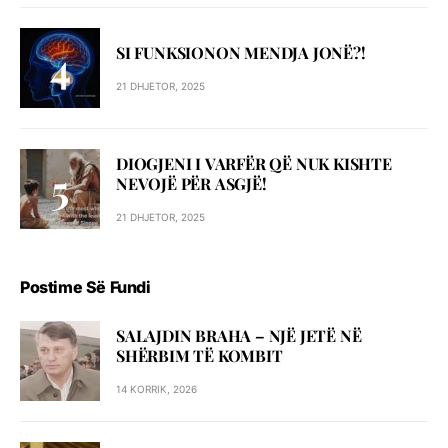
SI FUNKSIONON MENDJA JONË?!
21 DHJETOR, 2025
DIOGJENI I VARFËR QË NUK KISHTE
NEVOJË PËR ASGJË!
21 DHJETOR, 2025
Postime Së Fundi
SALAJDIN BRAHA – NJЁ JETЁ NЁ
SHЁRBIM TЁ KOMBIT
14 KORRIK, 2026