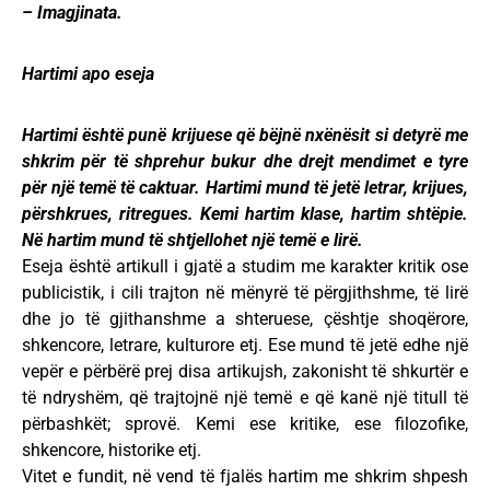
– Imagjinata.
Hartimi apo eseja
Hartimi është punë krijuese që bëjnë nxënësit si detyrë me
shkrim për të shprehur bukur dhe drejt mendimet e tyre
për një temë të caktuar. Hartimi mund të jetë letrar, krijues,
përshkrues, ritregues. Kemi hartim klase, hartim shtëpie.
Në hartim mund të shtjellohet një temë e lirë.
Eseja është artikull i gjatë a studim me karakter kritik ose
publicistik, i cili trajton në mënyrë të përgjithshme, të lirë
dhe jo të gjithanshme a shteruese, çështje shoqërore,
shkencore, letrare, kulturore etj. Ese mund të jetë edhe një
vepër e përbërë prej disa artikujsh, zakonisht të shkurtër e
të ndryshëm, që trajtojnë një temë e që kanë një titull të
përbashkët; sprovë. Kemi ese kritike, ese filozofike,
shkencore, historike etj.
Vitet e fundit, në vend të fjalës hartim me shkrim shpesh