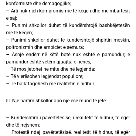
konformiste dhe demagogjike;
– Arti nuk njeh kompromis me të keqen dhe me mbartësit
e saj;
– Punimi shkollor duhet të kundërshtojë bashkëjetesën
me të keqen;
– Punimi shkollor duhet të kundërshtojë shpirtin meskin,
poltronizmin dhe ambiciet e sëmura;
– Asnjë ëndërr në këtë botë nuk është e pamundur; e
pamundur është vetëm gjuajtja e hënës;
– Të mos jetohet në mite dhe në legjenda;
– Të vlerësohen legjendat popullore;
– Të ballafaqohesh me realitetin e hidhur.
III. Një hartim shkollor apo një ese mund të jetë:
– Kundërshtim i pavërtetësisë, i realitetit të hidhur, të egër
dhe të rrejshëm;
– Protestë ndaj pavërtetësisë, realitetit të hidhur, të egër