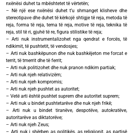
nxënësi duhet ta mbështetet të vërtetën;
– Në një ese nxënësi duhet t’u shmanget klisheve dhe
stereotipave dhe duhet të kërkojë shtigje të reja, metoda të
reja, forma të reja, tema të reja, motive të reja, teknika të
reja, stil të ri, gjuhë të re, figura stilistike të reja;
– Arti nuk instrumentalizohet nga qendrat e forcës, të
ndikimit, të pushtetit, të vendosjes;
– Arti nuk bashkëpunon dhe nuk bashkëjeton me forcat e
territ, të tmerrit dhe të ferrit;
– Arti nuk politizohet dhe nuk pranon ndikim partiak;
– Arti nuk njeh relativizëm;
– Arti nuk njeh kompromis;
– Arti nuk njeh pushtet as autoritet;
– Vetë arti është pushtet suprem dhe autoritet suprem;
– Arti nuk u bindet pushtetarëve dhe nuk njeh frikë;
– Arti nuk u bindet tiranëve, despotëve, autokratëve,
autoritarëve as diktatorëve;
– Arti nuk njeh Zeus;
– Arti nuk i shërben as politikës, as religjionit, as partisë