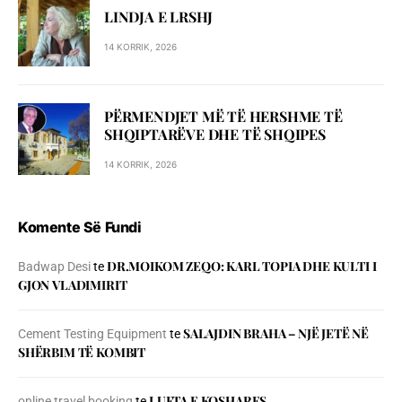
LINDJA E LRSHJ
14 KORRIK, 2026
PËRMENDJET MË TË HERSHME TË
SHQIPTARËVE DHE TË SHQIPES
14 KORRIK, 2026
Komente Së Fundi
DR.MOIKOM ZEQO: KARL TOPIA DHE KULTI I
Badwap Desi
te
GJON VLADIMIRIT
SALAJDIN BRAHA – NJЁ JETЁ NЁ
Cement Testing Equipment
te
SHЁRBIM TЁ KOMBIT
LUFTA E KOSHARES
online travel booking
te