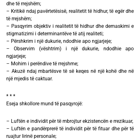
dhe të rrejshëm;
– Kritikë ndaj pavërtetësisë, realitetit të hidhur, të egër dhe
të rrejshëm;
– Pasqyrim objektiv i realitetit të hidhur dhe demaskimi e
stigmatizimi i determinantëve të atij realiteti;
– Përshkrim i një dukurie, ndodhie apo ngjarjeje;
– Observim (vështrim) i një dukurie, ndodhie apo
ngjarjeje;
– Mohim i perëndive të rrejshme;
– Akuzë ndaj mbartësve të së keqes në një kohë dhe në
një mjedis të caktuar.
* * *
Eseja shkollore mund të pasqyrojë:
– Luftën e individit për të mbrojtur ekzistencën e rrezikuar,
– Luftën e pandërprerë të individit për të fituar dhe për të
ruajtur lirinë personale;