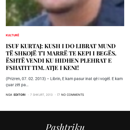
KULTURË
ISUF KURTAJ: KUSH I DO LIBRAT MUND
TË SHKOJË T’I MARRË TE KEPI I BEGËS.
ËSHTË VENDI KU HIDHEN PLEHRAT E
FSHATIT TIM. ATJE I KENI!
(Prizren, 07. 02. 2013) – Librin, E kam pasur inat që i vogël. E kam
çuar zët pa…
NGA
EDITORI
7 SHKURT, 2013
NO COMMENTS
Pashtriku