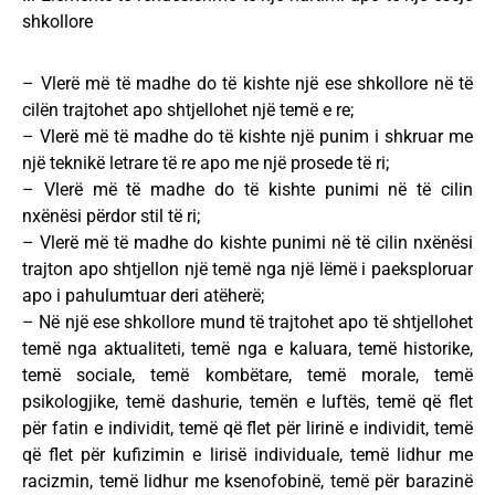
shkollore
– Vlerë më të madhe do të kishte një ese shkollore në të
cilën trajtohet apo shtjellohet një temë e re;
– Vlerë më të madhe do të kishte një punim i shkruar me
një teknikë letrare të re apo me një prosede të ri;
– Vlerë më të madhe do të kishte punimi në të cilin
nxënësi përdor stil të ri;
– Vlerë më të madhe do kishte punimi në të cilin nxënësi
trajton apo shtjellon një temë nga një lëmë i paeksploruar
apo i pahulumtuar deri atëherë;
– Në një ese shkollore mund të trajtohet apo të shtjellohet
temë nga aktualiteti, temë nga e kaluara, temë historike,
temë sociale, temë kombëtare, temë morale, temë
psikologjike, temë dashurie, temën e luftës, temë që flet
për fatin e individit, temë që flet për lirinë e individit, temë
që flet për kufizimin e lirisë individuale, temë lidhur me
racizmin, temë lidhur me ksenofobinë, temë për barazinë