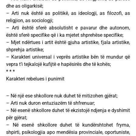
dhe as oligarkisë;
– Arti nuk është as politikë, as ideologji, as filozofi, as
religjion, as sociologji;
– Arti është sferë absolutisht e pavarur dhe autonom,
është sferë specifike që i ka mjetet shprehëse specifike;
– Mjet ndërtues i artit është gjuha artistike, fjala artistike,
shprehja artistike;
– Karakteri universal i veprës artistike bën të mundur që
vepra t’i tejkalojë kufijtë e hapësirës dhe të kohës;
* * *
Karakteri rebelues i punimit
– Në një ese shkollore nuk duhet të mitizohen gjërat;
– Arti nuk duron entuziazëm të shfrenuar;
– Në esenë shkollore duhet të ekzistojë ndjenja e dyshimit
për gjërat;
– Në esenë shkollore duhet të kundërshtohet fryma,
shpirti, psikologjia apo mendësia provinciale, oportuniste,