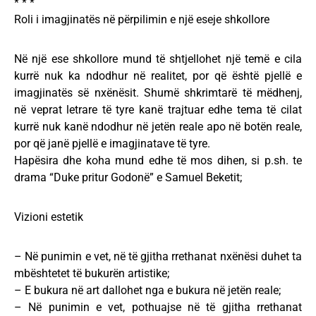
* * *
Roli i imagjinatës në përpilimin e një eseje shkollore
Në një ese shkollore mund të shtjellohet një temë e cila
kurrë nuk ka ndodhur në realitet, por që është pjellë e
imagjinatës së nxënësit. Shumë shkrimtarë të mëdhenj,
në veprat letrare të tyre kanë trajtuar edhe tema të cilat
kurrë nuk kanë ndodhur në jetën reale apo në botën reale,
por që janë pjellë e imagjinatave të tyre.
Hapësira dhe koha mund edhe të mos dihen, si p.sh. te
drama “Duke pritur Godonë” e Samuel Beketit;
Vizioni estetik
– Në punimin e vet, në të gjitha rrethanat nxënësi duhet ta
mbështetet të bukurën artistike;
– E bukura në art dallohet nga e bukura në jetën reale;
– Në punimin e vet, pothuajse në të gjitha rrethanat