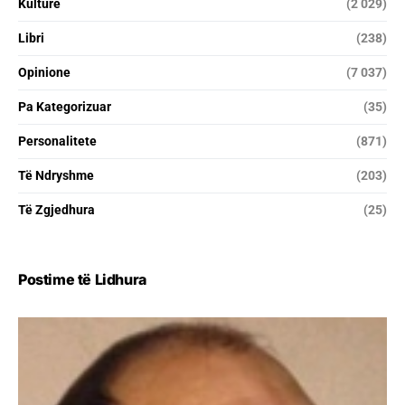
Kulturë
(2 029)
Libri
(238)
Opinione
(7 037)
Pa Kategorizuar
(35)
Personalitete
(871)
Të Ndryshme
(203)
Të Zgjedhura
(25)
Postime të Lidhura