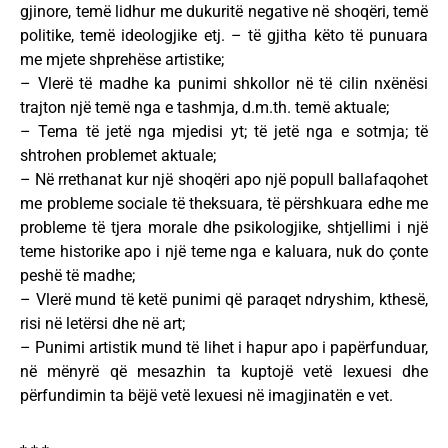
gjinore, temë lidhur me dukuritë negative në shoqëri, temë
politike, temë ideologjike etj. – të gjitha këto të punuara
me mjete shprehëse artistike;
– Vlerë të madhe ka punimi shkollor në të cilin nxënësi
trajton një temë nga e tashmja, d.m.th. temë aktuale;
– Tema të jetë nga mjedisi yt; të jetë nga e sotmja; të
shtrohen problemet aktuale;
– Në rrethanat kur një shoqëri apo një popull ballafaqohet
me probleme sociale të theksuara, të përshkuara edhe me
probleme të tjera morale dhe psikologjike, shtjellimi i një
teme historike apo i një teme nga e kaluara, nuk do çonte
peshë të madhe;
– Vlerë mund të ketë punimi që paraqet ndryshim, kthesë,
risi në letërsi dhe në art;
– Punimi artistik mund të lihet i hapur apo i papërfunduar,
në mënyrë që mesazhin ta kuptojë vetë lexuesi dhe
përfundimin ta bëjë vetë lexuesi në imagjinatën e vet.