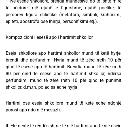
– Në esenë shkollore, brenda mundësive, do të ishte mirë
të përdoret një gjuhë e figurshme, gjuhë poetike; të
përdoren figura stilistike (metafora, simboli, krahasimi,
epiteti, apostrofa ose thirrja, personifikimi etj.).
Kompozicioni i esesë apo i hartimit shkollor
Eseja shkollore apo hartimi shkollor mund të ketë hyrje,
brendi dhe përfundim. Hyrja mund të zërë rreth 10 për
qind të esesë apo të hartimit. Brendia mund të zërë rreth
80 për qind të esesë apo të hartimit shkollor, ndërsa
përfundimi mund të zërë rreth 10 për qind të punimit
shkollor, d.m.th. po aq sa edhe hyrja.
Hartimi ose eseja shkollore mund të ketë edhe ndonjë
porosi apo ndo një mesazh.
II. Elemente të rëndësishme të një hartimi apo të një eseje