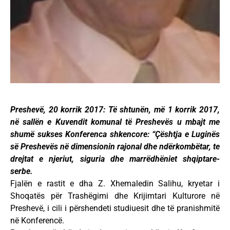
Preshevë, 20 korrik 2017: Të shtunën, më 1 korrik 2017,
në sallën e Kuvendit komunal të Preshevës u mbajt me
shumë sukses Konferenca shkencore: “Çështja e Luginës
së Preshevës në dimensionin rajonal dhe ndërkombëtar, te
drejtat e njeriut, siguria dhe marrëdhëniet shqiptare-
serbe.
Fjalën e rastit e dha Z. Xhemaledin Salihu, kryetar i
Shoqatës për Trashëgimi dhe Krijimtari Kulturore në
Preshevë, i cili i përshendeti studiuesit dhe të pranishmitë
në Konferencë.