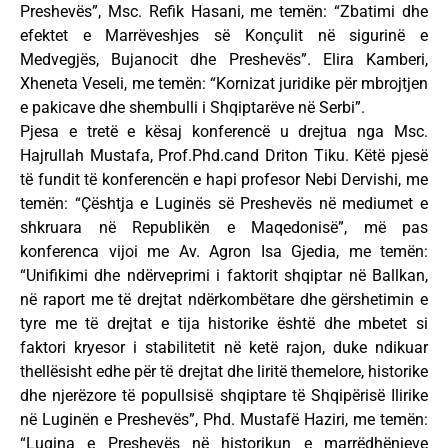
Preshevës”, Msc. Refik Hasani, me temën: “Zbatimi dhe
efektet e Marrëveshjes së Konçulit në sigurinë e
Medvegjës, Bujanocit dhe Preshevës”. Elira Kamberi,
Xheneta Veseli, me temën: “Kornizat juridike për mbrojtjen
e pakicave dhe shembulli i Shqiptarëve në Serbi”.
Pjesa e tretë e kësaj konferencë u drejtua nga Msc.
Hajrullah Mustafa, Prof.Phd.cand Driton Tiku. Këtë pjesë
të fundit të konferencën e hapi profesor Nebi Dervishi, me
temën: “Çështja e Luginës së Preshevës në mediumet e
shkruara në Republikën e Maqedonisë”, më pas
konferenca vijoi me Av. Agron Isa Gjedia, me temën:
“Unifikimi dhe ndërveprimi i faktorit shqiptar në Ballkan,
në raport me të drejtat ndërkombëtare dhe gërshetimin e
tyre me të drejtat e tija historike është dhe mbetet si
faktori kryesor i stabilitetit në ketë rajon, duke ndikuar
thellësisht edhe për të drejtat dhe liritë themelore, historike
dhe njerëzore të popullsisë shqiptare të Shqipërisë Ilirike
në Luginën e Preshevës”, Phd. Mustafë Haziri, me temën:
“Lugina e Preshevës në historikun e marrëdhënieve