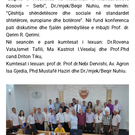
Kosovë – Serbi”, Dr./mjek/Beqir Nuhiu, me temën:
“Çështja shëndetësore dhe sociale në standardet
shtetërore, europiane dhe botërore”. Në fund konferenca
pati diskutime dhe fjalën përmbyllëse e mbajti Prof. dr.
Qerim R. Qerimi.
Në seancën e parë kumtesat i lexuan: Dr.Rovena
Vata,Ismet Tafili, Ma Kastriot I.Veselaj dhe Prof.Phd
cand.Driton Tiku,
Kumtesat i lexuan: prof.dr. Prof.dr.Nebi Dervishi, Av. Agron
Isa Gjedia, Phd.Mustafë Haziri dhe Dr./mjek/Beqir Nuhiu.