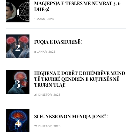
MAGJEPSJA E TESLËS ME NUMRAT 3, 6
DHE 9!
1 MARS, 2026
FUQIA E DASHURISË!
8 JANAR, 2026
HIGJIENA E DOBËT E DHËMBËVE MUND
TË TKURRË QENDRËN E KUJTESËS NË
TRURIN TUAJ!
21 DHJETOR, 2025
SI FUNKSIONON MENDJA JONË?!
21 DHJETOR, 2025