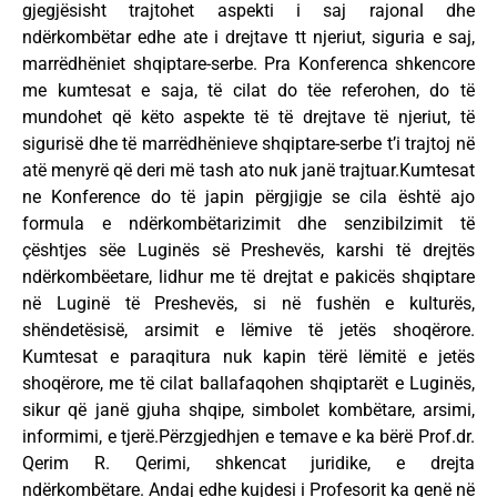
gjegjësisht trajtohet aspekti i saj rajonal dhe
ndërkombëtar edhe ate i drejtave tt njeriut, siguria e saj,
marrëdhëniet shqiptare-serbe. Pra Konferenca shkencore
me kumtesat e saja, të cilat do tëe referohen, do të
mundohet që këto aspekte të të drejtave të njeriut, të
sigurisë dhe të marrëdhënieve shqiptare-serbe t’i trajtoj në
atë menyrë që deri më tash ato nuk janë trajtuar.Kumtesat
ne Konference do të japin përgjigje se cila është ajo
formula e ndërkombëtarizimit dhe senzibilzimit të
çështjes sëe Luginës së Preshevës, karshi të drejtës
ndërkombëetare, lidhur me të drejtat e pakicës shqiptare
në Luginë të Preshevës, si në fushën e kulturës,
shëndetësisë, arsimit e lëmive të jetës shoqërore.
Kumtesat e paraqitura nuk kapin tërë lëmitë e jetës
shoqërore, me të cilat ballafaqohen shqiptarët e Luginës,
sikur që janë gjuha shqipe, simbolet kombëtare, arsimi,
informimi, e tjerë.Përzgjedhjen e temave e ka bërë Prof.dr.
Qerim R. Qerimi, shkencat juridike, e drejta
ndërkombëtare. Andaj edhe kujdesi i Profesorit ka qenë në