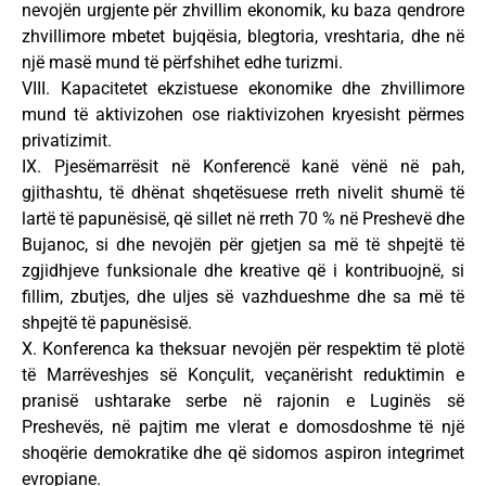
nevojën urgjente për zhvillim ekonomik, ku baza qendrore
zhvillimore mbetet bujqësia, blegtoria, vreshtaria, dhe në
një masë mund të përfshihet edhe turizmi.
VIII. Kapacitetet ekzistuese ekonomike dhe zhvillimore
mund të aktivizohen ose riaktivizohen kryesisht përmes
privatizimit.
IX. Pjesëmarrësit në Konferencë kanë vënë në pah,
gjithashtu, të dhënat shqetësuese rreth nivelit shumë të
lartë të papunësisë, që sillet në rreth 70 % në Preshevë dhe
Bujanoc, si dhe nevojën për gjetjen sa më të shpejtë të
zgjidhjeve funksionale dhe kreative që i kontribuojnë, si
fillim, zbutjes, dhe uljes së vazhdueshme dhe sa më të
shpejtë të papunësisë.
X. Konferenca ka theksuar nevojën për respektim të plotë
të Marrëveshjes së Konçulit, veçanërisht reduktimin e
pranisë ushtarake serbe në rajonin e Luginës së
Preshevës, në pajtim me vlerat e domosdoshme të një
shoqërie demokratike dhe që sidomos aspiron integrimet
evropiane.