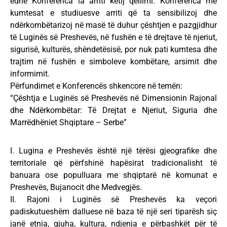
edhe Konferenca ia arriti këtij qellimi. Konferenca me
kumtesat e studiuesve arriti që ta sensibilizoj dhe
ndërkombëtarizoj në masë të duhur çështjen e pazgjidhur
të Luginës së Preshevës, në fushën e të drejtave të njeriut,
sigurisë, kulturës, shëndetësisë, por nuk pati kumtesa dhe
trajtim në fushën e simboleve kombëtare, arsimit dhe
informimit.
Përfundimet e Konferencës shkencore në temën:
“Çështja e Luginës së Preshevës në Dimensionin Rajonal
dhe Ndërkombëtar: Të Drejtat e Njeriut, Siguria dhe
Marrëdhëniet Shqiptare – Serbe”
I. Lugina e Preshevës është një tërësi gjeografike dhe
territoriale që përfshinë hapësirat tradicionalisht të
banuara ose populluara me shqiptarë në komunat e
Preshevës, Bujanocit dhe Medvegjës.
II. Rajoni i Luginës së Preshevës ka veçori
padiskutueshëm dalluese në baza të një seri tiparësh siç
janë etnia, gjuha, kultura, ndjenja e përbashkët për të