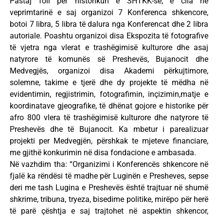
Pastaj foli për historikun e SHTKK-së, e cila në
veprimtarinë e saj organizoi 7 Konferenca shkencore,
botoi 7 libra, 5 libra të dalura nga Konferencat dhe 2 libra
autoriale. Poashtu organizoi disa Ekspozita të fotografive
të vjetra nga vlerat e trashëgimisë kulturore dhe asaj
natyrore të komunës së Preshevës, Bujanocit dhe
Medvegjës, organizoi disa Akademi përkujtimore,
solemne, takime e tjerë dhe dy projekte të mëdha në
evidentimin, regjistrimin, fotografimin, inçizimin,matje e
koordinatave gjeografike, të dhënat gojore e historike për
afro 800 vlera të trashëgimisë kulturore dhe natyrore të
Preshevës dhe të Bujanocit. Ka mbetur i parealizuar
projekti per Medvegjën, përshkak te mjeteve financiare,
me gjithë konkurimin në disa fondacione e ambasada.
Në vazhdim tha: “Organizimi i Konferencës shkencore në
fjalë ka rëndësi të madhe për Luginën e Presheves, sepse
deri me tash Lugina e Preshevës është trajtuar në shumë
shkrime, tribuna, tryeza, bisedime politike, mirëpo për herë
të parë çështja e saj trajtohet në aspektin shkencor,