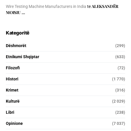
ALEKSANDËR
Wire Testing Machine Manufacturers in India
te
MOISIU …
Kategoritë
Dëshmorët
(299)
Etnikumi Shqiptar
(633)
Filozofi
(72)
Histori
(1 770)
Krimet
(316)
Kulturë
(2 029)
Libri
(238)
Opinione
(7 037)