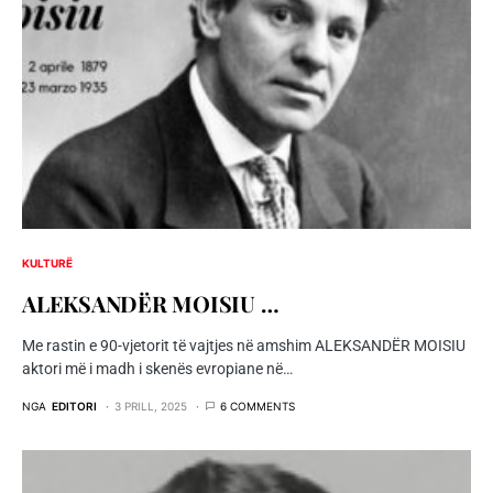
KULTURË
ALEKSANDËR MOISIU …
Me rastin e 90-vjetorit të vajtjes në amshim ALEKSANDËR MOISIU
aktori më i madh i skenës evropiane në…
NGA
EDITORI
3 PRILL, 2025
6 COMMENTS