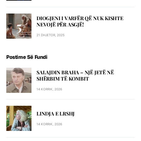
DIOGJENI I VARFËR QË NUK KISHTE
NEVOJË PËR ASGJË!
21 DHJETOR, 2025
Postime Së Fundi
SALAJDIN BRAHA – NJЁ JETЁ NЁ
SHЁRBIM TЁ KOMBIT
14 KORRIK, 2026
LINDJA E LRSHJ
14 KORRIK, 2026