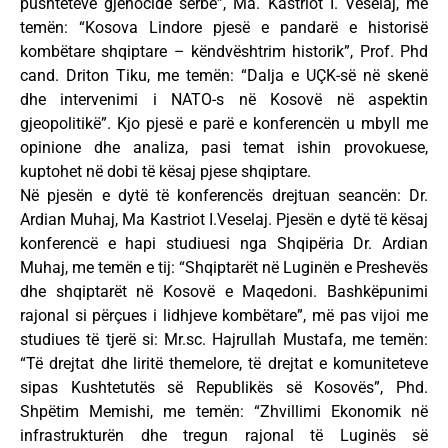
pushteteve gjenocide serbe”, Ma. Kastriot I. Veselaj, me
temën: “Kosova Lindore pjesë e pandarë e historisë
kombëtare shqiptare – këndvështrim historik”, Prof. Phd
cand. Driton Tiku, me temën: “Dalja e UÇK-së në skenë
dhe intervenimi i NATO-s në Kosovë në aspektin
gjeopolitikë”. Kjo pjesë e parë e konferencën u mbyll me
opinione dhe analiza, pasi temat ishin provokuese,
kuptohet në dobi të kësaj pjese shqiptare.
Në pjesën e dytë të konferencës drejtuan seancën: Dr.
Ardian Muhaj, Ma Kastriot I.Veselaj. Pjesën e dytë të kësaj
konferencë e hapi studiuesi nga Shqipëria Dr. Ardian
Muhaj, me temën e tij: “Shqiptarët në Luginën e Preshevës
dhe shqiptarët në Kosovë e Maqedoni. Bashkëpunimi
rajonal si përçues i lidhjeve kombëtare”, më pas vijoi me
studiues të tjerë si: Mr.sc. Hajrullah Mustafa, me temën:
“Të drejtat dhe liritë themelore, të drejtat e komuniteteve
sipas Kushtetutës së Republikës së Kosovës”, Phd.
Shpëtim Memishi, me temën: “Zhvillimi Ekonomik në
infrastrukturën dhe tregun rajonal të Luginës së