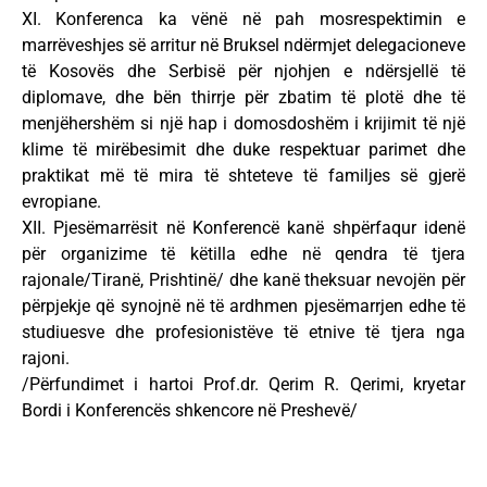
XI. Konferenca ka vënë në pah mosrespektimin e
marrëveshjes së arritur në Bruksel ndërmjet delegacioneve
të Kosovës dhe Serbisë për njohjen e ndërsjellë të
diplomave, dhe bën thirrje për zbatim të plotë dhe të
menjëhershëm si një hap i domosdoshëm i krijimit të një
klime të mirëbesimit dhe duke respektuar parimet dhe
praktikat më të mira të shteteve të familjes së gjerë
evropiane.
XII. Pjesëmarrësit në Konferencë kanë shpërfaqur idenë
për organizime të këtilla edhe në qendra të tjera
rajonale/Tiranë, Prishtinë/ dhe kanë theksuar nevojën për
përpjekje që synojnë në të ardhmen pjesëmarrjen edhe të
studiuesve dhe profesionistëve të etnive të tjera nga
rajoni.
/Përfundimet i hartoi Prof.dr. Qerim R. Qerimi, kryetar
Bordi i Konferencës shkencore në Preshevë/