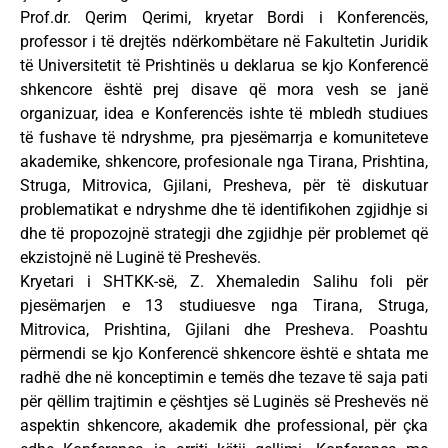
Prof.dr. Qerim Qerimi, kryetar Bordi i Konferencës,
professor i të drejtës ndërkombëtare në Fakultetin Juridik
të Universitetit të Prishtinës u deklarua se kjo Konferencë
shkencore është prej disave që mora vesh se janë
organizuar, idea e Konferencës ishte të mbledh studiues
të fushave të ndryshme, pra pjesëmarrja e komuniteteve
akademike, shkencore, profesionale nga Tirana, Prishtina,
Struga, Mitrovica, Gjilani, Presheva, për të diskutuar
problematikat e ndryshme dhe të identifikohen zgjidhje si
dhe të propozojnë strategji dhe zgjidhje për problemet që
ekzistojnë në Luginë të Preshevës.
Kryetari i SHTKK-së, Z. Xhemaledin Salihu foli për
pjesëmarjen e 13 studiuesve nga Tirana, Struga,
Mitrovica, Prishtina, Gjilani dhe Presheva. Poashtu
përmendi se kjo Konferencë shkencore është e shtata me
radhë dhe në konceptimin e temës dhe tezave të saja pati
për qëllim trajtimin e çështjes së Luginës së Preshevës në
aspektin shkencore, akademik dhe professional, për çka