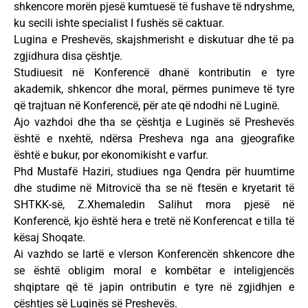
shkencore morën pjesë kumtuesë të fushave të ndryshme,
ku secili ishte specialist I fushës së caktuar.
Lugina e Preshevës, skajshmerisht e diskutuar dhe të pa
zgjidhura disa çështje.
Studiuesit në Konferencë dhanë kontributin e tyre
akademik, shkencor dhe moral, përmes punimeve të tyre
që trajtuan në Konferencë, për ate që ndodhi në Luginë.
Ajo vazhdoi dhe tha se çështja e Luginës së Preshevës
është e nxehtë, ndërsa Presheva nga ana gjeografike
është e bukur, por ekonomikisht e varfur.
Phd Mustafë Haziri, studiues nga Qendra për huumtime
dhe studime në Mitrovicë tha se në ftesën e kryetarit të
SHTKK-së, Z.Xhemaledin Salihut mora pjesë në
Konferencë, kjo është hera e tretë në Konferencat e tilla të
kësaj Shoqate.
Ai vazhdo se lartë e vlerson Konferencën shkencore dhe
se është obligim moral e kombëtar e inteligjencës
shqiptare që të japin ontributin e tyre në zgjidhjen e
çështjes së Luginës së Preshevës.