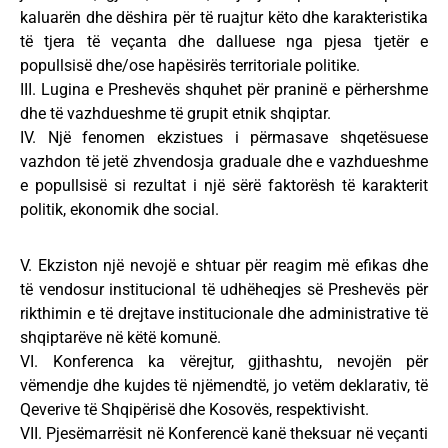
kaluarën dhe dëshira për të ruajtur këto dhe karakteristika
të tjera të veçanta dhe dalluese nga pjesa tjetër e
popullsisë dhe/ose hapësirës territoriale politike.
III. Lugina e Preshevës shquhet për praninë e përhershme
dhe të vazhdueshme të grupit etnik shqiptar.
IV. Një fenomen ekzistues i përmasave shqetësuese
vazhdon të jetë zhvendosja graduale dhe e vazhdueshme
e popullsisë si rezultat i një sërë faktorësh të karakterit
politik, ekonomik dhe social.
V. Ekziston një nevojë e shtuar për reagim më efikas dhe
të vendosur institucional të udhëheqjes së Preshevës për
rikthimin e të drejtave institucionale dhe administrative të
shqiptarëve në këtë komunë.
VI. Konferenca ka vërejtur, gjithashtu, nevojën për
vëmendje dhe kujdes të njëmendtë, jo vetëm deklarativ, të
Qeverive të Shqipërisë dhe Kosovës, respektivisht.
VII. Pjesëmarrësit në Konferencë kanë theksuar në veçanti