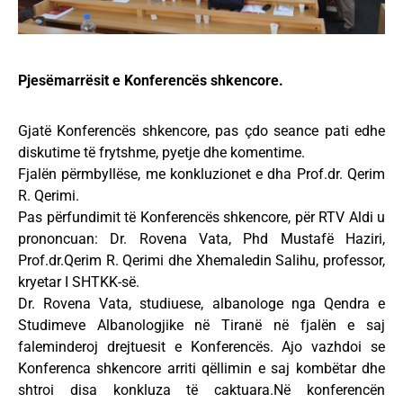
Pjesëmarrësit e Konferencës shkencore.
Gjatë Konferencës shkencore, pas çdo seance pati edhe
diskutime të frytshme, pyetje dhe komentime.
Fjalën përmbyllëse, me konkluzionet e dha Prof.dr. Qerim
R. Qerimi.
Pas përfundimit të Konferencës shkencore, për RTV Aldi u
prononcuan: Dr. Rovena Vata, Phd Mustafë Haziri,
Prof.dr.Qerim R. Qerimi dhe Xhemaledin Salihu, professor,
kryetar I SHTKK-së.
Dr. Rovena Vata, studiuese, albanologe nga Qendra e
Studimeve Albanologjike në Tiranë në fjalën e saj
faleminderoj drejtuesit e Konferencës. Ajo vazhdoi se
Konferenca shkencore arriti qëllimin e saj kombëtar dhe
shtroi disa konkluza të caktuara.Në konferencën