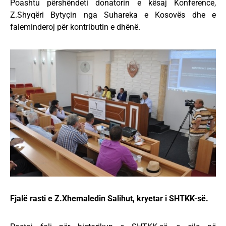
Poashtu përshëndeti donatorin e kësaj Konference,
Z.Shyqëri Bytyçin nga Suhareka e Kosovës dhe e
faleminderoj për kontributin e dhënë.
Fjalë rasti e Z.Xhemaledin Salihut, kryetar i SHTKK-së.