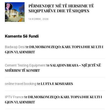
PËRMENDJET MË TË HERSHME TË
SHQIPTARËVE DHE TË SHQIPES
14 KORRIK, 2026
Komente Së Fundi
DR.MOIKOM ZEQO: KARL TOPIA DHE KULTI I
Badwap Desi
te
GJON VLADIMIRIT
SALAJDIN BRAHA – NJЁ JETЁ NЁ
Cement Testing Equipment
te
SHЁRBIM TЁ KOMBIT
LUFTA E KOSHARES
online travel booking
te
DR.MOIKOM ZEQO: KARL TOPIA DHE KULTI I
IPTV France
te
GJON VLADIMIRIT