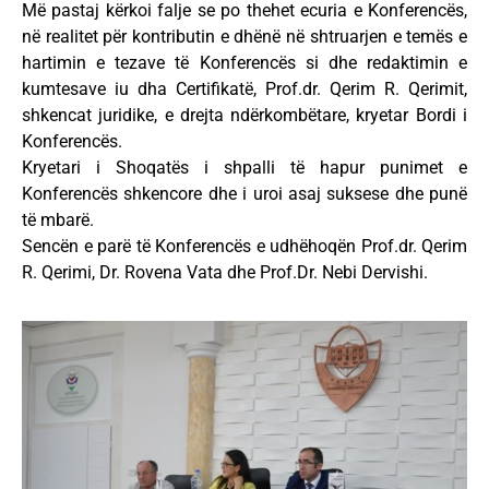
Më pastaj kërkoi falje se po thehet ecuria e Konferencës,
në realitet për kontributin e dhënë në shtruarjen e temës e
hartimin e tezave të Konferencës si dhe redaktimin e
kumtesave iu dha Certifikatë, Prof.dr. Qerim R. Qerimit,
shkencat juridike, e drejta ndërkombëtare, kryetar Bordi i
Konferencës.
Kryetari i Shoqatës i shpalli të hapur punimet e
Konferencës shkencore dhe i uroi asaj suksese dhe punë
të mbarë.
Sencën e parë të Konferencës e udhëhoqën Prof.dr. Qerim
R. Qerimi, Dr. Rovena Vata dhe Prof.Dr. Nebi Dervishi.