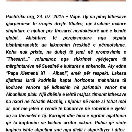
Pashtriku.org, 24. 07. 2015 – Vapë. Uji na pihej kthesave
gjarpëruese të rrugës drejtë Shalës, një krahinë malore
shqiptare e njohur për thesaret nëntokësorë anë e këndë
globit. Ahishtave të përgjysmuara nga sëpata
bishtmbrapshtë ua lakmonim freskinë e përmotshme.
Koha nuk priste, na duhej të jemi në promovimin e
“Thesarit…” voluminoz nga shkrimet njëvjeçare të
mërgimtarëve në Suedinë e kulturës e shkencës. Aty edhe
“Papa Klementi XI – Albani”, emër për respekt. Lakesa
djathtas lartë kodrinës hapte horizonte mahnitëse të
kodrave veriore që lidheshin në pafundin verior me
Albanikun plak. Një dhënie e lehtë majtas timonit kthesave
na nxori në fshatin Mazhiq, i njohur në mote si fshat mbi
ar, por me jetën e rëndë të banorëve në robërinë e vjetër
aq sa themelet e tij. Karriget dhe bina e ngritur mjaftonin
që ta kuptonim se kishim arritur cakun. Puhia që vinte
luginës ishte shpëtimi ynë nga dielli i shpërthyer i ditës.