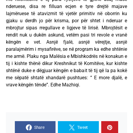
nderuese, disa re filluan ecjen e tyre drejtë majave
lajmëruese të atavizmit të vjetër primitiv në oborrin ku
gjaku u derdh jo për krisma, por për shtet i nderuar e
mbrojtur sipas rregullave e ligjeve të lirisë. Mbrojtësit e
rendit nuk u dukën askund, vetëm pasi tri revole e vranë
këngën e vet. Asnjë fjalë, asnjë vërejtje, asnjë
paralajmërim i mysafirëve, se në program ka edhe shtënie
me armë. Plaku nga Malësia e Mbishkodrës në konakun e
tij i kishte thënë dikur Kreshnikut të Komitëve, kur kishte
shtënë duke e dëgjuar këngën e babait të tij që la pa kokë
me sëpatë shtatë xhandarë pushtues: “ E more djalë, e
vrave këngën tënde”. Edhe Mazhiqi.
Share
Tweet