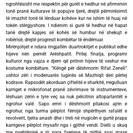
ngrohtësisht me respektin për gurët e hedhur në afirmimin
tonë pranë kulturave të popujve tjerë, drejtë përmirësimit
të imazhit tonë të lënduar kohëve kur ne ishim të huaj në
tokën stërgjyshore. I ndienim si gurë të hedhur në hapat
tanë drejtë kapjes së kohës së humbur në shekujt e
robërisë, drejtë progresit kombëtar të ëndërruar.
Mirënjohjet e ndara ringjallën duartrokitjet e publikut edhe
hijeve nën pemët Arëshpatit. Pritej finalja, programi
kulturor nga vajza e djem që pritnin hijeve të veshur me
kostume kombëtare. “Këngë për dëshmorin Rifat Zeneli”
ushtoi zëri i moderuarës luginës së Mazhiqit deri përtej
kodrave. Rapsodët akorduan çiftelitë e sharkitë, rregulluan
karriget e mikrofonat pranë zëvrimave të instrumenteve,
lëshuan zërin e tyre veç sa nuk pëlcitnin altoparlantët e
ngrohur valë. Sapo emri i dëshmorit pllakosi ajrin e
ngrohur, nga turma përplot fëmijë shpërthyen rafalët e
revolverit, tjetra anash dhe i treti në rrugicën e gurtë prapa
karrigeve përplot mysafir nga i gjithë vendi. Dielli u skuq
me nxehtësinë e tij para fyerjeve të gjithë asaj mase