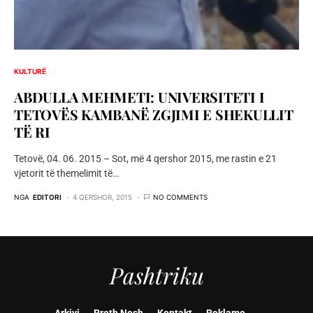
KULTURË
ABDULLA MEHMETI: UNIVERSITETI I
TETOVËS KAMBANË ZGJIMI E SHEKULLIT
TË RI
Tetovë, 04. 06. 2015 – Sot, më 4 qershor 2015, me rastin e 21
vjetorit të themelimit të…
NGA
EDITORI
4 QERSHOR, 2015
NO COMMENTS
Pashtriku