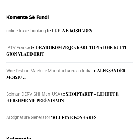
Komente Së Fundi
LUFTA E KOSHARES
online travel booking
te
DR.MOIKOM ZEQO: KARL TOPIA DHE KULTI I
IPTV France
te
GJON VLADIMIRIT
ALEKSANDËR
Wire Testing Machine Manufacturers in India
te
MOISIU …
SHQIPTARËT – LIDHJET E
Selman DERVISHI-Mani USA
te
HERSHME ME PERËNDIMIN
LUFTA E KOSHARES
AI Signature Generator
te
Kategoritë