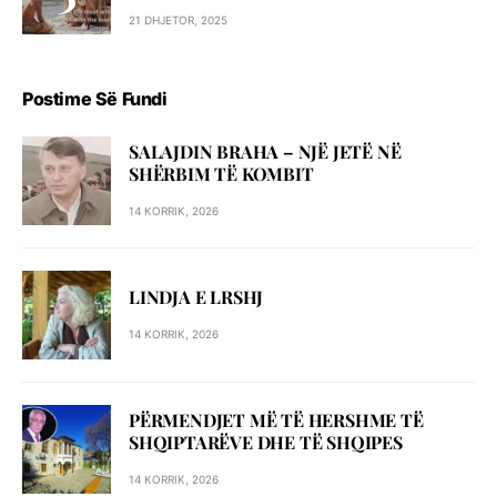
21 DHJETOR, 2025
Postime Së Fundi
SALAJDIN BRAHA – NJЁ JETЁ NЁ
SHЁRBIM TЁ KOMBIT
14 KORRIK, 2026
LINDJA E LRSHJ
14 KORRIK, 2026
PËRMENDJET MË TË HERSHME TË
SHQIPTARËVE DHE TË SHQIPES
14 KORRIK, 2026