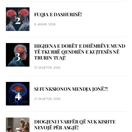
FUQIA E DASHURISË!
8 JANAR, 2026
HIGJIENA E DOBËT E DHËMBËVE MUND
TË TKURRË QENDRËN E KUJTESËS NË
TRURIN TUAJ!
21 DHJETOR, 2025
SI FUNKSIONON MENDJA JONË?!
21 DHJETOR, 2025
DIOGJENI I VARFËR QË NUK KISHTE
NEVOJË PËR ASGJË!