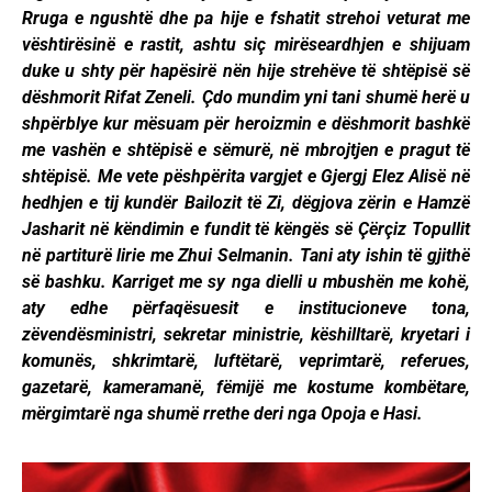
Rruga e ngushtë dhe pa hije e fshatit strehoi veturat me
vështirësinë e rastit, ashtu siç mirëseardhjen e shijuam
duke u shty për hapësirë nën hije strehëve të shtëpisë së
dëshmorit Rifat Zeneli. Çdo mundim yni tani shumë herë u
shpërblye kur mësuam për heroizmin e dëshmorit bashkë
me vashën e shtëpisë e sëmurë, në mbrojtjen e pragut të
shtëpisë. Me vete pëshpërita vargjet e Gjergj Elez Alisë në
hedhjen e tij kundër Bailozit të Zi, dëgjova zërin e Hamzë
Jasharit në këndimin e fundit të këngës së Çërçiz Topullit
në partiturë lirie me Zhui Selmanin. Tani aty ishin të gjithë
së bashku. Karriget me sy nga dielli u mbushën me kohë,
aty edhe përfaqësuesit e institucioneve tona,
zëvendësministri, sekretar ministrie, këshilltarë, kryetari i
komunës, shkrimtarë, luftëtarë, veprimtarë, referues,
gazetarë, kameramanë, fëmijë me kostume kombëtare,
mërgimtarë nga shumë rrethe deri nga Opoja e Hasi.