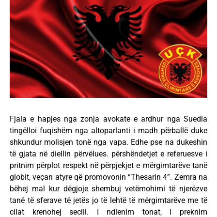
Fjala e hapjes nga zonja avokate e ardhur nga Suedia
tingëlloi fuqishëm nga altoparlanti i madh përballë duke
shkundur molisjen tonë nga vapa. Edhe pse na dukeshin
të gjata në diellin përvëlues. përshëndetjet e referuesve i
pritnim përplot respekt në përpjekjet e mërgimtarëve tanë
globit, veçan atyre që promovonin “Thesarin 4”. Zemra na
bëhej mal kur dëgjoje shembuj vetëmohimi të njerëzve
tanë të sferave të jetës jo të lehtë të mërgimtarëve me të
cilat krenohej secili. I ndienim tonat, i preknim