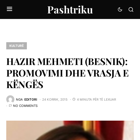
Pashtriku
KULTURË
HAZIR MEHMETI (BESNIK):
PROMOVIMI DHE VRASJA E
KËNGËS
NGA
EDITORI
24 KORRIK, 2015
4 MINUTA PËR TË LEXUAR
NO COMMENTS