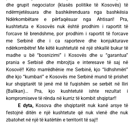
dhe grupit negociator (klasës politike të Kosovës) të
ndërmjetësuara dhe bashkërenduara nga bashkësia
Ndërkombëtare e përfaqësuar nga Ahtisari! Pra,
kushtetuta e Kosovës nuk është prodhim i raportit të
forcave të brendshme, por prodhim i raportit të forcave
me Serbinë dhe i ca raporteve dhe konjukturave
ndërkombëtre! Me këtë kushtetutë në një shkallë bukur të
madhe u bë “bosnizimi” i Kosovës dhe u “garantua”
prania e Serbisë dhe mbrojtja e interesave të saj në
Kosovë!! Këto marrëdhënie me Serbinë, kjo “lidhshmëri”
dhe kjo “kumbari” e Kosovës me Serbinë mund të prishet
kur shqiptarët të jenë më të fuqishëm se serbët në Iliri
(Ballkan)… Pra, kjo kushtetutë ishte rezultat i
kompromiseve të rënda në kurriz të kombit shqiptar!!
E dyta,
Kosova dhe shqiptarët nuk kanë arsye të
festojnë ditën e një kushtetute që nuk vlenë dhe nuk
zbatohet në një të katërtën e territorit të saj!!