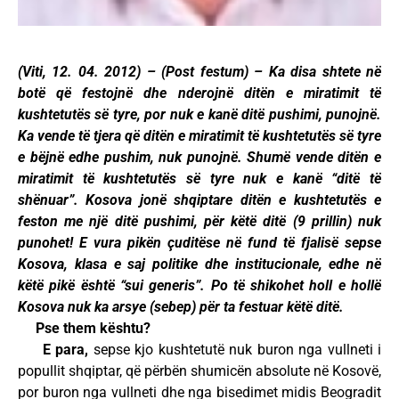
(Viti, 12. 04. 2012) – (Post festum) – Ka disa shtete në
botë që festojnë dhe nderojnë ditën e miratimit të
kushtetutës së tyre, por nuk e kanë ditë pushimi, punojnë.
Ka vende të tjera që ditën e miratimit të kushtetutës së tyre
e bëjnë edhe pushim, nuk punojnë. Shumë vende ditën e
miratimit të kushtetutës së tyre nuk e kanë “ditë të
shënuar”. Kosova jonë shqiptare ditën e kushtetutës e
feston me një ditë pushimi, për këtë ditë (9 prillin) nuk
punohet! E vura pikën çuditëse në fund të fjalisë sepse
Kosova, klasa e saj politike dhe institucionale, edhe në
këtë pikë është “sui generis”. Po të shikohet holl e hollë
Kosova nuk ka arsye (sebep) për ta festuar këtë ditë.
Pse them kështu?
E para,
sepse kjo kushtetutë nuk buron nga vullneti i
popullit shqiptar, që përbën shumicën absolute në Kosovë,
por buron nga vullneti dhe nga bisedimet midis Beogradit