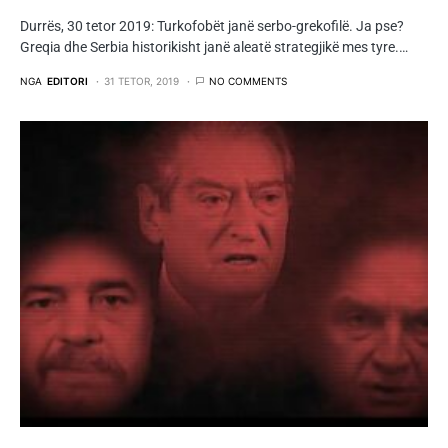
Durrës, 30 tetor 2019: Turkofobët janë serbo-grekofilë. Ja pse?
Greqia dhe Serbia historikisht janë aleatë strategjikë mes tyre.…
NGA
EDITORI
31 TETOR, 2019
NO COMMENTS