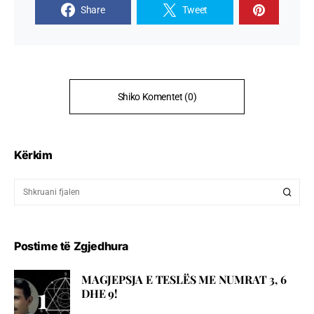
Share
Tweet
Shiko Komentet (0)
Kërkim
Postime të Zgjedhura
MAGJEPSJA E TESLËS ME NUMRAT 3, 6
DHE 9!