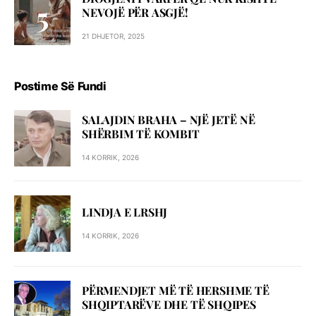
NEVOJË PËR ASGJË!
21 DHJETOR, 2025
Postime Së Fundi
SALAJDIN BRAHA – NJЁ JETЁ NЁ
SHЁRBIM TЁ KOMBIT
14 KORRIK, 2026
LINDJA E LRSHJ
14 KORRIK, 2026
PËRMENDJET MË TË HERSHME TË
SHQIPTARËVE DHE TË SHQIPES