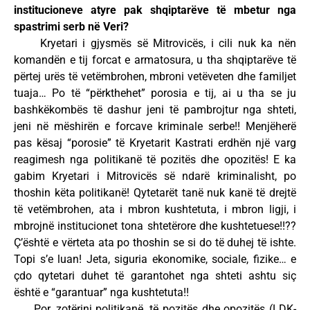
institucioneve atyre pak shqiptarëve të mbetur nga
spastrimi serb në Veri?
Kryetari i gjysmës së Mitrovicës, i cili nuk ka nën
komandën e tij forcat e armatosura, u tha shqiptarëve të
përtej urës të vetëmbrohen, mbroni vetëveten dhe familjet
tuaja… Po të “përkthehet” porosia e tij, ai u tha se ju
bashkëkombës të dashur jeni të pambrojtur nga shteti,
jeni në mëshirën e forcave kriminale serbe!! Menjëherë
pas kësaj “porosie” të Kryetarit Kastrati erdhën një varg
reagimesh nga politikanë të pozitës dhe opozitës! E ka
gabim Kryetari i Mitrovicës së ndarë kriminalisht, po
thoshin këta politikanë! Qytetarët tanë nuk kanë të drejtë
të vetëmbrohen, ata i mbron kushtetuta, i mbron ligji, i
mbrojnë institucionet tona shtetërore dhe kushtetuese!!??
Ç’është e vërteta ata po thoshin se si do të duhej të ishte.
Topi s’e luan! Jeta, siguria ekonomike, sociale, fizike… e
çdo qytetari duhet të garantohet nga shteti ashtu siç
është e “garantuar” nga kushtetuta!!
Por, zotërinj politikanë, të pozitës dhe opozitës (LDK-