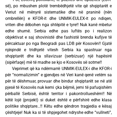
së), po mbushen plotë trembëdhjetë vite që shqiptarët e
Veriut në mënyrë sistematike dhe në praninë (nën
ombrellën) e KFOR-it dhe UNMIK-EULEX-it po ndiqen,
vriten dhe dëbohen nga shtëpitë e tyre!! Nuk kanë mbetur
edhe shumë. Serbia edhe pas luftës po i realizon
objektivat e saj shovinistë dhe fashistë brenda kufijve të
përcaktuar po nga Beogradi pas LDB për Kosovën!! Gjatë
njëqindë e tridhjetë vitesh Serbia ka spastruar nga
shqiptarët dhe ka sllavizuar (serbizuar) një hapësirë
(sipërfaqe) më të madhe se kjo e Kosovës së sotme!!
Veprimet që ka ndërmarrë UNMIK-EULEX-i dhe KFOR-i
për “normalizimin” e gjendjes në Veri kanë qenë vetëm sa
për të dëshmuar, provuar dhe bindur shqiptarët se në atë
pjesë të Kosovës nuk kemi çka bëjmë, jemi të pafuqishëm
përballë Serbisë, është territor i pakontrollueshëm!! Në
këtë lojë (projekt) si duket është e përfshirë edhe klasa
politike shqiptare…!! Këtu edhe qëndron tragjedia e kësaj
çështjeje! Nuk ka si të shpjegohet ndryshe edhe “vullneti”,