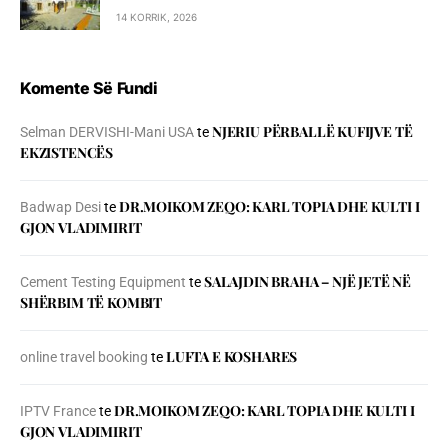
14 KORRIK, 2026
Komente Së Fundi
NJERIU PЁRBALLЁ KUFIJVE TЁ
Selman DERVISHI-Mani USA
te
EKZISTENCЁS
DR.MOIKOM ZEQO: KARL TOPIA DHE KULTI I
Badwap Desi
te
GJON VLADIMIRIT
SALAJDIN BRAHA – NJЁ JETЁ NЁ
Cement Testing Equipment
te
SHЁRBIM TЁ KOMBIT
LUFTA E KOSHARES
online travel booking
te
DR.MOIKOM ZEQO: KARL TOPIA DHE KULTI I
IPTV France
te
GJON VLADIMIRIT