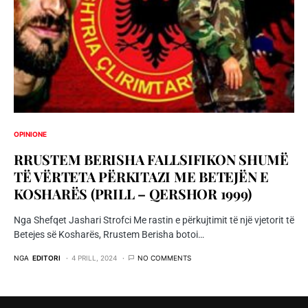
OPINIONE
RRUSTEM BERISHA FALLSIFIKON SHUMË
TË VËRTETA PËRKITAZI ME BETEJËN E
KOSHARËS (PRILL – QERSHOR 1999)
Nga Shefqet Jashari Strofci Me rastin e përkujtimit të një vjetorit të
Betejes së Kosharës, Rrustem Berisha botoi…
NGA
EDITORI
4 PRILL, 2024
NO COMMENTS