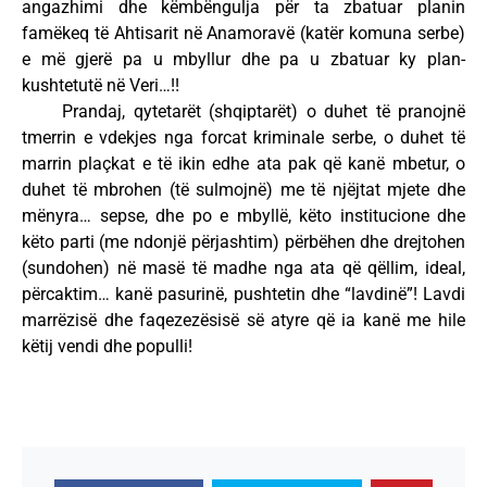
angazhimi dhe këmbëngulja për ta zbatuar planin
famëkeq të Ahtisarit në Anamoravë (katër komuna serbe)
e më gjerë pa u mbyllur dhe pa u zbatuar ky plan-
kushtetutë në Veri…!!
Prandaj, qytetarët (shqiptarët) o duhet të pranojnë
tmerrin e vdekjes nga forcat kriminale serbe, o duhet të
marrin plaçkat e të ikin edhe ata pak që kanë mbetur, o
duhet të mbrohen (të sulmojnë) me të njëjtat mjete dhe
mënyra… sepse, dhe po e mbyllë, këto institucione dhe
këto parti (me ndonjë përjashtim) përbëhen dhe drejtohen
(sundohen) në masë të madhe nga ata që qëllim, ideal,
përcaktim… kanë pasurinë, pushtetin dhe “lavdinë”! Lavdi
marrëzisë dhe faqezezësisë së atyre që ia kanë me hile
këtij vendi dhe populli!