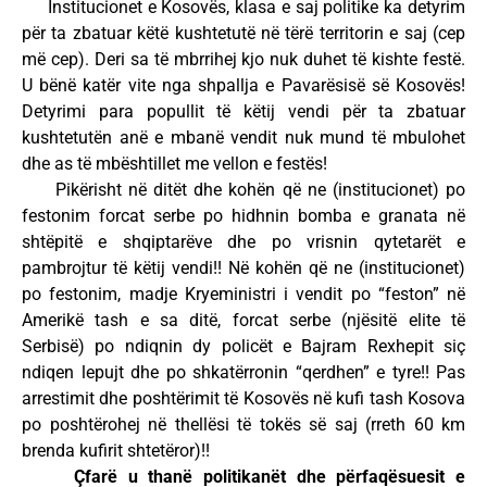
Institucionet e Kosovës, klasa e saj politike ka detyrim
për ta zbatuar këtë kushtetutë në tërë territorin e saj (cep
më cep). Deri sa të mbrrihej kjo nuk duhet të kishte festë.
U bënë katër vite nga shpallja e Pavarësisë së Kosovës!
Detyrimi para popullit të këtij vendi për ta zbatuar
kushtetutën anë e mbanë vendit nuk mund të mbulohet
dhe as të mbështillet me vellon e festës!
Pikërisht në ditët dhe kohën që ne (institucionet) po
festonim forcat serbe po hidhnin bomba e granata në
shtëpitë e shqiptarëve dhe po vrisnin qytetarët e
pambrojtur të këtij vendi!! Në kohën që ne (institucionet)
po festonim, madje Kryeministri i vendit po “feston” në
Amerikë tash e sa ditë, forcat serbe (njësitë elite të
Serbisë) po ndiqnin dy policët e Bajram Rexhepit siç
ndiqen lepujt dhe po shkatërronin “qerdhen” e tyre!! Pas
arrestimit dhe poshtërimit të Kosovës në kufi tash Kosova
po poshtërohej në thellësi të tokës së saj (rreth 60 km
brenda kufirit shtetëror)!!
Çfarë u thanë politikanët dhe përfaqësuesit e