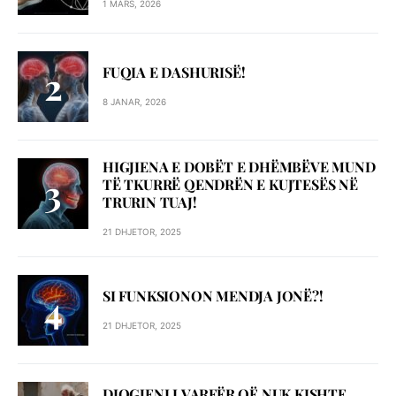
1 MARS, 2026
FUQIA E DASHURISË!
8 JANAR, 2026
HIGJIENA E DOBËT E DHËMBËVE MUND
TË TKURRË QENDRËN E KUJTESËS NË
TRURIN TUAJ!
21 DHJETOR, 2025
SI FUNKSIONON MENDJA JONË?!
21 DHJETOR, 2025
DIOGJENI I VARFËR QË NUK KISHTE