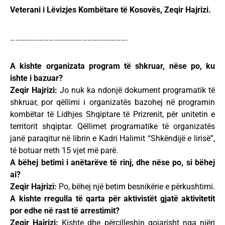
Veterani i Lëvizjes Kombëtare të Kosovës, Zeqir Hajrizi.
……………………………………………………….
A kishte organizata program të shkruar, nëse po, ku
ishte i bazuar?
Zeqir Hajrizi:
Jo nuk ka ndonjë dokument programatik të
shkruar, por qëllimi i organizatës bazohej në programin
kombëtar të Lidhjes Shqiptare të Prizrenit, për unitetin e
territorit shqiptar. Qëllimet programatike të organizatës
janë paraqitur në librin e Kadri Halimit “Shkëndijë e lirisë”,
të botuar rreth 15 vjet më parë.
A bëhej betimi i anëtarëve të rinj, dhe nëse po, si bëhej
ai?
Zeqir Hajrizi:
Po, bëhej një betim besnikërie e përkushtimi.
A kishte rregulla të qarta për aktivistët gjatë aktivitetit
por edhe në rast të arrestimit?
Zeqir Hajrizi:
Kishte dhe përcilleshin gojarisht nga njëri