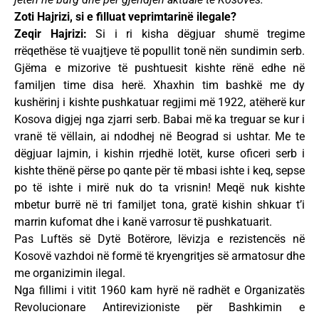
Zoti Hajrizi, si e filluat veprimtarinë ilegale?
Zeqir Hajrizi:
Si i ri kisha dëgjuar shumë tregime
rrëqethëse të vuajtjeve të popullit tonë nën sundimin serb.
Gjëma e mizorive të pushtuesit kishte rënë edhe në
familjen time disa herë. Xhaxhin tim bashkë me dy
kushërinj i kishte pushkatuar regjimi më 1922, atëherë kur
Kosova digjej nga zjarri serb. Babai më ka treguar se kur i
vranë të vëllain, ai ndodhej në Beograd si ushtar. Me te
dëgjuar lajmin, i kishin rrjedhë lotët, kurse oficeri serb i
kishte thënë përse po qante për të mbasi ishte i keq, sepse
po të ishte i mirë nuk do ta vrisnin! Meqë nuk kishte
mbetur burrë në tri familjet tona, gratë kishin shkuar t’i
marrin kufomat dhe i kanë varrosur të pushkatuarit.
Pas Luftës së Dytë Botërore, lëvizja e rezistencës në
Kosovë vazhdoi në formë të kryengritjes së armatosur dhe
me organizimin ilegal.
Nga fillimi i vitit 1960 kam hyrë në radhët e Organizatës
Revolucionare Antirevizioniste për Bashkimin e