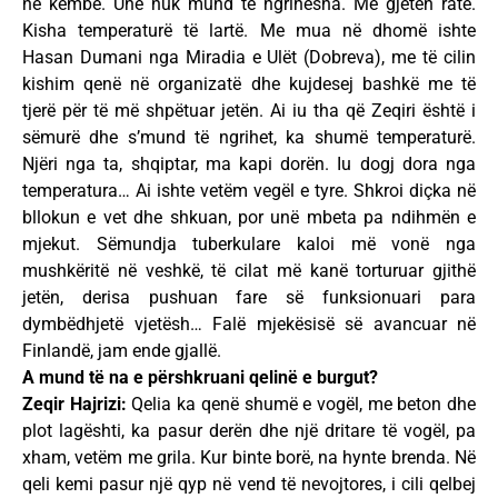
në këmbë. Unë nuk mund të ngrihesha. Më gjetën ratë.
Kisha temperaturë të lartë. Me mua në dhomë ishte
Hasan Dumani nga Miradia e Ulët (Dobreva), me të cilin
kishim qenë në organizatë dhe kujdesej bashkë me të
tjerë për të më shpëtuar jetën. Ai iu tha që Zeqiri është i
sëmurë dhe s’mund të ngrihet, ka shumë temperaturë.
Njëri nga ta, shqiptar, ma kapi dorën. Iu dogj dora nga
temperatura… Ai ishte vetëm vegël e tyre. Shkroi diçka në
bllokun e vet dhe shkuan, por unë mbeta pa ndihmën e
mjekut. Sëmundja tuberkulare kaloi më vonë nga
mushkëritë në veshkë, të cilat më kanë torturuar gjithë
jetën, derisa pushuan fare së funksionuari para
dymbëdhjetë vjetësh… Falë mjekësisë së avancuar në
Finlandë, jam ende gjallë.
A mund të na e përshkruani qelinë e burgut?
Zeqir Hajrizi:
Qelia ka qenë shumë e vogël, me beton dhe
plot lagështi, ka pasur derën dhe një dritare të vogël, pa
xham, vetëm me grila. Kur binte borë, na hynte brenda. Në
qeli kemi pasur një qyp në vend të nevojtores, i cili qelbej