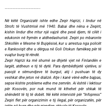
…………………………………..
Në këtë Organizatë ishte edhe Zeqir Hajrizi, i lindur në
Strofc të Vushtrrisë më 1940. Babai dhe nëna e Zeqirit,
kishin lindur dhe rritur një vajzë dhe pesë djem, të cilët i
edukonin në frymën e atdhedashurisë. Zeqiri po mbaronte
Shkollën e Mesme të Bujqësisë, kur u arrestua nga policët
e Rankoviqit dhe u dërgua në Goli Otokun famëkeq për të
vuajtur burg të rëndë.
Zeqir Hajrizi ka më shumë se dhjetë vjet në Finlandën e
largët, atdheun e tij të dytë. Para dymbëdhjetë vjetëve, si
pasojë e sëmundjeve të burgut, atij i pushuan të dy
veshkat dhe jeton në dializë. Atje i kanë vënë edhe bajpas,
sepse kishte probleme edhe me zemrën. Ai është i lektisur
për Kosovën, por nuk mund të kthehet për shkak të
shëndetit të tij të dobët. Në këtë intervistë për “Infopress”
Zeqiri flet për organizimin e tij ilegal, për organizatën, për
jetën në burg dhe për gjendjen aktuale të Kosovës.