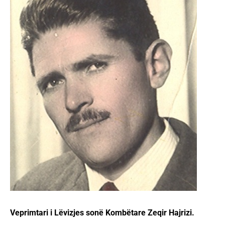
Veprimtari i Lëvizjes sonë Kombëtare Zeqir Hajrizi.