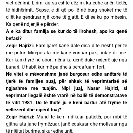
vjet dënimi. Lirimi aq sa është gëzim, ka edhe anën tjetër,
të hidhërimit. Sepse, e di që po lë në burg shokët me të
cilët ke qëndruar një kohë të gjatë. E di se ku po mbesin.
Ka qenë ndjenjë e përzier.
A e ka ditur familja se kur do të lirohesh, apo ka qenë
befasi?
Zeqir Hajrizi:
Familjarët kanë dalë disa ditë rresht për të
më pritur. Mirëpo ata më kanë vonuar pak, nuk e di pse.
Kur kam hyrë në oborr, nëna ka qenë duke nxjerrë ujë nga
bunari. U habit kur më pa dhe u përqafuam fort.
Në vitet e mëvonshme janë burgosur edhe anëtarë të
tjerë të familjes suaj, për shkak të veprimtarisë së
ngjashme me tuajën. Nipi juaj, Naser Hajrizi, si
veprimtar ilegalë është vrarë në ballë të demonstratave
të vitit 1981. Do të thotë ju e keni bartur atë frymë te
vëllezërit dhe nipërit tuaj?
Zeqir Hajrizi:
Mund të kem ndikuar patjetër, por mbi të
gjitha ata janë frymëzuar, janë edukuar dhe motivuar nga
të njëjtat burime, sikur edhe unë.