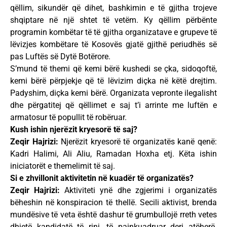
qëllim, sikundër që dihet, bashkimin e të gjitha trojeve
shqiptare në një shtet të vetëm. Ky qëllim përbënte
programin kombëtar të të gjitha organizatave e grupeve të
lëvizjes kombëtare të Kosovës gjatë gjithë periudhës së
pas Luftës së Dytë Botërore.
S’mund të themi që kemi bërë kushedi se çka, sidoqoftë,
kemi bërë përpjekje që të lëvizim diçka në këtë drejtim.
Padyshim, diçka kemi bërë. Organizata vepronte ilegalisht
dhe përgatitej që qëllimet e saj t’i arrinte me luftën e
armatosur të popullit të robëruar.
Kush ishin njerëzit kryesorë të saj?
Zeqir Hajrizi:
Njerëzit kryesorë të organizatës kanë qenë:
Kadri Halimi, Ali Aliu, Ramadan Hoxha etj. Këta ishin
iniciatorët e themelimit të saj.
Si e zhvillonit aktivitetin në kuadër të organizatës?
Zeqir Hajrizi:
Aktiviteti ynë dhe zgjerimi i organizatës
bëheshin në konspiracion të thellë. Secili aktivist, brenda
mundësive të veta është dashur të grumbullojë rreth vetes
dhjetë kandidatë të rinj, të painkuadruar deri atëherë.