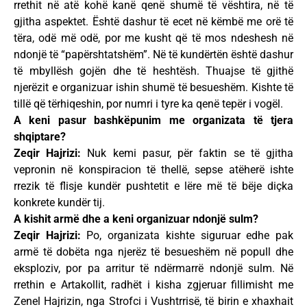
rrethit në atë kohë kanë qenë shumë të vështira, në të
gjitha aspektet. Është dashur të ecet në këmbë me orë të
tëra, odë më odë, por me kusht që të mos ndeshesh në
ndonjë të “papërshtatshëm”. Në të kundërtën është dashur
të mbyllësh gojën dhe të heshtësh. Thuajse të gjithë
njerëzit e organizuar ishin shumë të besueshëm. Kishte të
tillë që tërhiqeshin, por numri i tyre ka qenë tepër i vogël.
A keni pasur bashkëpunim me organizata të tjera
shqiptare?
Zeqir Hajrizi:
Nuk kemi pasur, për faktin se të gjitha
vepronin në konspiracion të thellë, sepse atëherë ishte
rrezik të flisje kundër pushtetit e lëre më të bëje diçka
konkrete kundër tij.
A kishit armë dhe a keni organizuar ndonjë sulm?
Zeqir Hajrizi:
Po, organizata kishte siguruar edhe pak
armë të dobëta nga njerëz të besueshëm në popull dhe
eksploziv, por pa arritur të ndërmarrë ndonjë sulm. Në
rrethin e Artakollit, radhët i kisha zgjeruar fillimisht me
Zenel Hajrizin, nga Strofci i Vushtrrisë, të birin e xhaxhait