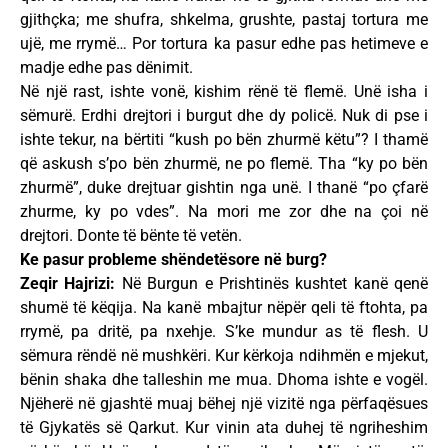
gjithçka; me shufra, shkelma, grushte, pastaj tortura me
ujë, me rrymë… Por tortura ka pasur edhe pas hetimeve e
madje edhe pas dënimit.
Në një rast, ishte vonë, kishim rënë të flemë. Unë isha i
sëmurë. Erdhi drejtori i burgut dhe dy policë. Nuk di pse i
ishte tekur, na bërtiti “kush po bën zhurmë këtu”? I thamë
që askush s’po bën zhurmë, ne po flemë. Tha “ky po bën
zhurmë”, duke drejtuar gishtin nga unë. I thanë “po çfarë
zhurme, ky po vdes”. Na mori me zor dhe na çoi në
drejtori. Donte të bënte të vetën.
Ke pasur probleme shëndetësore në burg?
Zeqir Hajrizi:
Në Burgun e Prishtinës kushtet kanë qenë
shumë të këqija. Na kanë mbajtur nëpër qeli të ftohta, pa
rrymë, pa dritë, pa nxehje. S’ke mundur as të flesh. U
sëmura rëndë në mushkëri. Kur kërkoja ndihmën e mjekut,
bënin shaka dhe talleshin me mua. Dhoma ishte e vogël.
Njëherë në gjashtë muaj bëhej një vizitë nga përfaqësues
të Gjykatës së Qarkut. Kur vinin ata duhej të ngriheshim