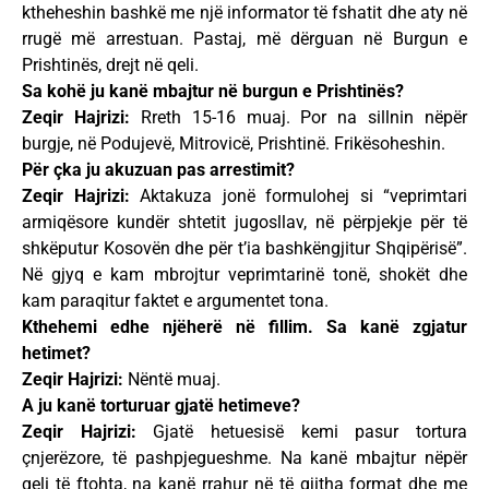
ktheheshin bashkë me një informator të fshatit dhe aty në
rrugë më arrestuan. Pastaj, më dërguan në Burgun e
Prishtinës, drejt në qeli.
Sa kohë ju kanë mbajtur në burgun e Prishtinës?
Zeqir Hajrizi:
Rreth 15-16 muaj. Por na sillnin nëpër
burgje, në Podujevë, Mitrovicë, Prishtinë. Frikësoheshin.
Për çka ju akuzuan pas arrestimit?
Zeqir Hajrizi:
Aktakuza jonë formulohej si “veprimtari
armiqësore kundër shtetit jugosllav, në përpjekje për të
shkëputur Kosovën dhe për t’ia bashkëngjitur Shqipërisë”.
Në gjyq e kam mbrojtur veprimtarinë tonë, shokët dhe
kam paraqitur faktet e argumentet tona.
Kthehemi edhe njëherë në fillim. Sa kanë zgjatur
hetimet?
Zeqir Hajrizi:
Nëntë muaj.
A ju kanë torturuar gjatë hetimeve?
Zeqir Hajrizi:
Gjatë hetuesisë kemi pasur tortura
çnjerëzore, të pashpjegueshme. Na kanë mbajtur nëpër
qeli të ftohta, na kanë rrahur në të gjitha format dhe me