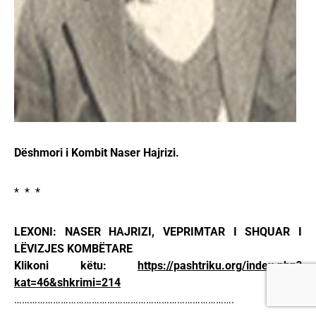
Dëshmori i Kombit Naser Hajrizi.
* * *
LEXONI: NASER HAJRIZI, VEPRIMTAR I SHQUAR I
LËVIZJES KOMBËTARE
Klikoni këtu:
https://pashtriku.org/index.php?
kat=46&shkrimi=214
………………………………………………………………………….