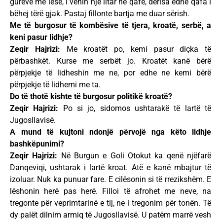
gurëve me lese, i venin një litar në qafë, derisa edhe qafa i
bëhej tërë gjak. Pastaj fillonte bartja me duar sërish.
Me të burgosur të kombësive të tjera, kroatë, serbë, a
keni pasur lidhje?
Zeqir Hajrizi:
Me kroatët po, kemi pasur diçka të
përbashkët. Kurse me serbët jo. Kroatët kanë bërë
përpjekje të lidheshin me ne, por edhe ne kemi bërë
përpjekje të lidhemi me ta.
Do të thotë kishte të burgosur politikë kroatë?
Zeqir Hajrizi:
Po si jo, sidomos ushtarakë të lartë të
Jugosllavisë.
A mund të kujtoni ndonjë përvojë nga këto lidhje
bashkëpunimi?
Zeqir Hajrizi:
Në Burgun e Goli Otokut ka qenë njëfarë
Danqeviqi, ushtarak i lartë kroat. Atë e kanë mbajtur të
izoluar. Nuk ka punuar fare. E cilësonin si të rrezikshëm. E
lëshonin herë pas herë. Filloi të afrohet me neve, na
tregonte për veprimtarinë e tij, ne i tregonim për tonën. Të
dy palët dilnim armiq të Jugosllavisë. U patëm marrë vesh