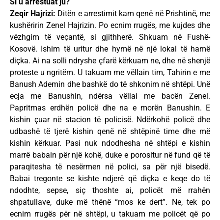
Si u arrestuat ju?
Zeqir Hajrizi:
Ditën e arrestimit kam qenë në Prishtinë, me
kushëririn Zenel Hajrizin. Po ecnim rrugës, me kujdes dhe
vëzhgim të veçantë, si gjithherë. Shkuam në Fushë-
Kosovë. Ishim të uritur dhe hymë në një lokal të hamë
diçka. Ai na solli ndryshe çfarë kërkuam ne, dhe në shenjë
proteste u ngritëm. U takuam me vëllain tim, Tahirin e me
Banush Ademin dhe bashkë do të shkonim në shtëpi. Unë
ecja me Banushin, ndërsa vëllai me bacën Zenel.
Papritmas erdhën policë dhe na e morën Banushin. E
kishin çuar në stacion të policisë. Ndërkohë policë dhe
udbashë të tjerë kishin qenë në shtëpinë time dhe më
kishin kërkuar. Pasi nuk ndodhesha në shtëpi e kishin
marrë babain për një kohë, duke e porositur në fund që të
paraqitesha të nesërmen në polici, sa për një bisedë.
Babai tregonte se kishte ndjerë që diçka e keqe do të
ndodhte, sepse, siç thoshte ai, policët më rrahën
shpatullave, duke më thënë “mos ke dert”. Ne, tek po
ecnim rrugës për në shtëpi, u takuam me policët që po