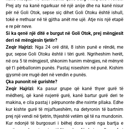
Prej aty na kanë ngarkuar në një anije dhe na kanë nisur
për në Goli Otok, sepse siç dihet Goli Otoku është ishull,
tokë e rrethuar në të gjitha anët me ujë. Atje nis një etapë
e re për neve.
Si ka qenë një ditë e burgut në Goli Otok, prej mëngjesit
deri në mëngjesin tjetër?
Zeqir Hajrizi:
Nga 24 orë ditë, 8 ishin punë e rëndë, me
gur, sepse Goli Otoku është i tëri gurë. Ngriheshim herët,
në ora 5 të mëngjesit, shkonim hanim mëngjes, në mënyrë
që t’i përballonim punës. Pastaj niseshim në punë. Kishim
gjysmë ore rrugë deri në vendin e punës.
Çka punonit në gurishte?
Zeqir Hajrizi:
Ka pasur grupe që kanë thyer gurë të
mëdhenj, që kanë nxjerrë gurë, kanë bartur gurë deri te
makina, e cila pastaj i përpunonte dhe nxirrte pllaka. Edhe
kur kishte gurë të mjaftueshëm, na detyronin të bartnim
prej një vendi në tjetrin, thjeshtë vetëm që të na mundonin.
Kur ndonjë të burgosuri i bëhej dora varrë nga bartja e