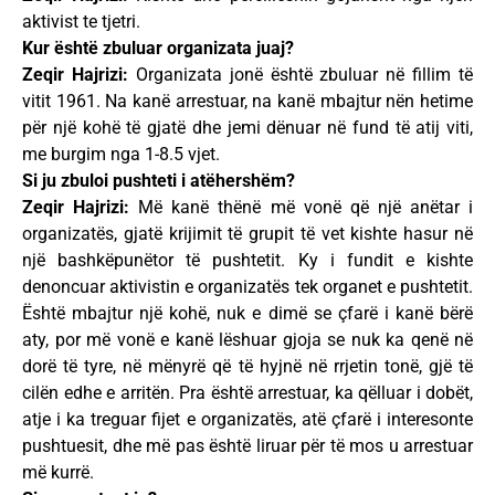
aktivist te tjetri.
Kur është zbuluar organizata juaj?
Zeqir Hajrizi:
Organizata jonë është zbuluar në fillim të
vitit 1961. Na kanë arrestuar, na kanë mbajtur nën hetime
për një kohë të gjatë dhe jemi dënuar në fund të atij viti,
me burgim nga 1-8.5 vjet.
Si ju zbuloi pushteti i atëhershëm?
Zeqir Hajrizi:
Më kanë thënë më vonë që një anëtar i
organizatës, gjatë krijimit të grupit të vet kishte hasur në
një bashkëpunëtor të pushtetit. Ky i fundit e kishte
denoncuar aktivistin e organizatës tek organet e pushtetit.
Është mbajtur një kohë, nuk e dimë se çfarë i kanë bërë
aty, por më vonë e kanë lëshuar gjoja se nuk ka qenë në
dorë të tyre, në mënyrë që të hyjnë në rrjetin tonë, gjë të
cilën edhe e arritën. Pra është arrestuar, ka qëlluar i dobët,
atje i ka treguar fijet e organizatës, atë çfarë i interesonte
pushtuesit, dhe më pas është liruar për të mos u arrestuar
më kurrë.