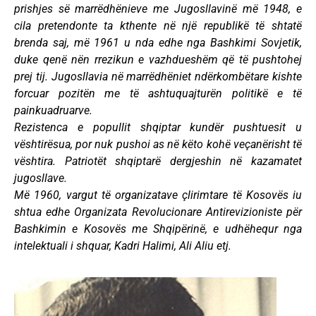
prishjes së marrëdhënieve me Jugosllavinë më 1948, e
cila pretendonte ta kthente në një republikë të shtatë
brenda saj, më 1961 u nda edhe nga Bashkimi Sovjetik,
duke qenë nën rrezikun e vazhdueshëm që të pushtohej
prej tij. Jugosllavia në marrëdhëniet ndërkombëtare kishte
forcuar pozitën me të ashtuquajturën politikë e të
painkuadruarve.
Rezistenca e popullit shqiptar kundër pushtuesit u
vështirësua, por nuk pushoi as në këto kohë veçanërisht të
vështira. Patriotët shqiptarë dergjeshin në kazamatet
jugosllave.
Më 1960, vargut të organizatave çlirimtare të Kosovës iu
shtua edhe Organizata Revolucionare Antirevizioniste për
Bashkimin e Kosovës me Shqipërinë, e udhëhequr nga
intelektuali i shquar, Kadri Halimi, Ali Aliu etj.