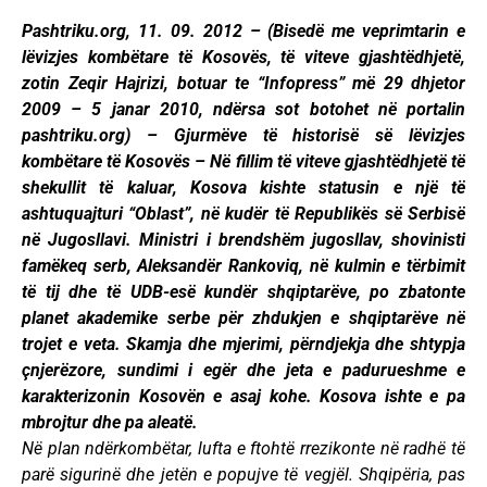
Pashtriku.org, 11. 09. 2012 – (Bisedë me veprimtarin e
lëvizjes kombëtare të Kosovës, të viteve gjashtëdhjetë,
zotin Zeqir Hajrizi, botuar te “Infopress” më 29 dhjetor
2009 – 5 janar 2010, ndërsa sot botohet në portalin
pashtriku.org) – Gjurmëve të historisë së lëvizjes
kombëtare të Kosovës – Në fillim të viteve gjashtëdhjetë të
shekullit të kaluar, Kosova kishte statusin e një të
ashtuquajturi “Oblast”, në kudër të Republikës së Serbisë
në Jugosllavi. Ministri i brendshëm jugosllav, shovinisti
famëkeq serb, Aleksandër Rankoviq, në kulmin e tërbimit
të tij dhe të UDB-esë kundër shqiptarëve, po zbatonte
planet akademike serbe për zhdukjen e shqiptarëve në
trojet e veta. Skamja dhe mjerimi, përndjekja dhe shtypja
çnjerëzore, sundimi i egër dhe jeta e padurueshme e
karakterizonin Kosovën e asaj kohe. Kosova ishte e pa
mbrojtur dhe pa aleatë.
Në plan ndërkombëtar, lufta e ftohtë rrezikonte në radhë të
parë sigurinë dhe jetën e popujve të vegjël. Shqipëria, pas