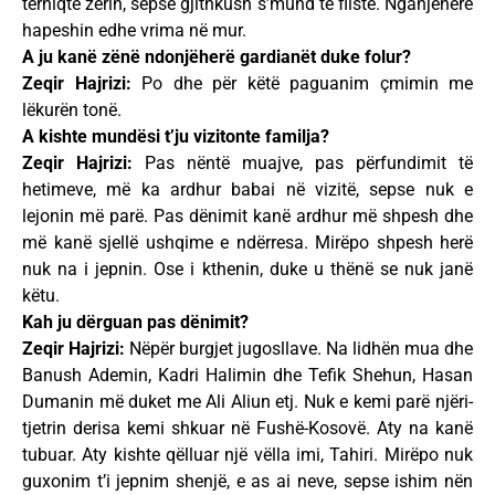
tërhiqte zërin, sepse gjithkush s’mund të fliste. Nganjëherë
hapeshin edhe vrima në mur.
A ju kanë zënë ndonjëherë gardianët duke folur?
Zeqir Hajrizi:
Po dhe për këtë paguanim çmimin me
lëkurën tonë.
A kishte mundësi t’ju vizitonte familja?
Zeqir Hajrizi:
Pas nëntë muajve, pas përfundimit të
hetimeve, më ka ardhur babai në vizitë, sepse nuk e
lejonin më parë. Pas dënimit kanë ardhur më shpesh dhe
më kanë sjellë ushqime e ndërresa. Mirëpo shpesh herë
nuk na i jepnin. Ose i kthenin, duke u thënë se nuk janë
këtu.
Kah ju dërguan pas dënimit?
Zeqir Hajrizi:
Nëpër burgjet jugosllave. Na lidhën mua dhe
Banush Ademin, Kadri Halimin dhe Tefik Shehun, Hasan
Dumanin më duket me Ali Aliun etj. Nuk e kemi parë njëri-
tjetrin derisa kemi shkuar në Fushë-Kosovë. Aty na kanë
tubuar. Aty kishte qëlluar një vëlla imi, Tahiri. Mirëpo nuk
guxonim t’i jepnim shenjë, e as ai neve, sepse ishim nën