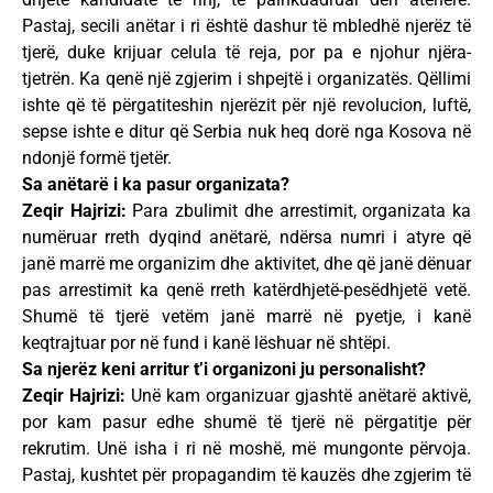
Pastaj, secili anëtar i ri është dashur të mbledhë njerëz të
tjerë, duke krijuar celula të reja, por pa e njohur njëra-
tjetrën. Ka qenë një zgjerim i shpejtë i organizatës. Qëllimi
ishte që të përgatiteshin njerëzit për një revolucion, luftë,
sepse ishte e ditur që Serbia nuk heq dorë nga Kosova në
ndonjë formë tjetër.
Sa anëtarë i ka pasur organizata?
Zeqir Hajrizi:
Para zbulimit dhe arrestimit, organizata ka
numëruar rreth dyqind anëtarë, ndërsa numri i atyre që
janë marrë me organizim dhe aktivitet, dhe që janë dënuar
pas arrestimit ka qenë rreth katërdhjetë-pesëdhjetë vetë.
Shumë të tjerë vetëm janë marrë në pyetje, i kanë
keqtrajtuar por në fund i kanë lëshuar në shtëpi.
Sa njerëz keni arritur t’i organizoni ju personalisht?
Zeqir Hajrizi:
Unë kam organizuar gjashtë anëtarë aktivë,
por kam pasur edhe shumë të tjerë në përgatitje për
rekrutim. Unë isha i ri në moshë, më mungonte përvoja.
Pastaj, kushtet për propagandim të kauzës dhe zgjerim të