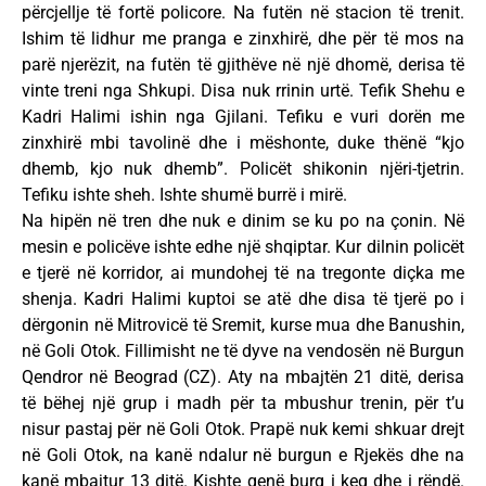
përcjellje të fortë policore. Na futën në stacion të trenit.
Ishim të lidhur me pranga e zinxhirë, dhe për të mos na
parë njerëzit, na futën të gjithëve në një dhomë, derisa të
vinte treni nga Shkupi. Disa nuk rrinin urtë. Tefik Shehu e
Kadri Halimi ishin nga Gjilani. Tefiku e vuri dorën me
zinxhirë mbi tavolinë dhe i mëshonte, duke thënë “kjo
dhemb, kjo nuk dhemb”. Policët shikonin njëri-tjetrin.
Tefiku ishte sheh. Ishte shumë burrë i mirë.
Na hipën në tren dhe nuk e dinim se ku po na çonin. Në
mesin e policëve ishte edhe një shqiptar. Kur dilnin policët
e tjerë në korridor, ai mundohej të na tregonte diçka me
shenja. Kadri Halimi kuptoi se atë dhe disa të tjerë po i
dërgonin në Mitrovicë të Sremit, kurse mua dhe Banushin,
në Goli Otok. Fillimisht ne të dyve na vendosën në Burgun
Qendror në Beograd (CZ). Aty na mbajtën 21 ditë, derisa
të bëhej një grup i madh për ta mbushur trenin, për t’u
nisur pastaj për në Goli Otok. Prapë nuk kemi shkuar drejt
në Goli Otok, na kanë ndalur në burgun e Rjekës dhe na
kanë mbajtur 13 ditë. Kishte qenë burg i keq dhe i rëndë.