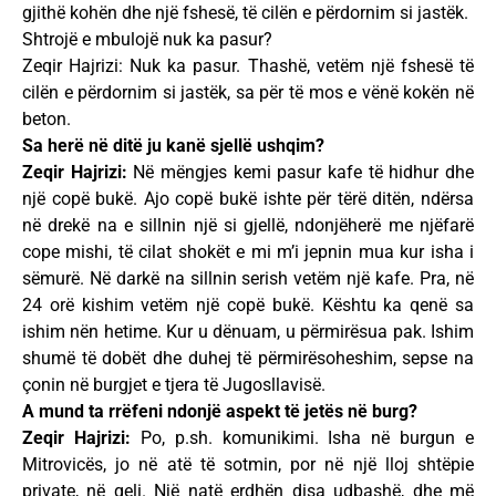
gjithë kohën dhe një fshesë, të cilën e përdornim si jastëk.
Shtrojë e mbulojë nuk ka pasur?
Zeqir Hajrizi: Nuk ka pasur. Thashë, vetëm një fshesë të
cilën e përdornim si jastëk, sa për të mos e vënë kokën në
beton.
Sa herë në ditë ju kanë sjellë ushqim?
Zeqir Hajrizi:
Në mëngjes kemi pasur kafe të hidhur dhe
një copë bukë. Ajo copë bukë ishte për tërë ditën, ndërsa
në drekë na e sillnin një si gjellë, ndonjëherë me njëfarë
cope mishi, të cilat shokët e mi m’i jepnin mua kur isha i
sëmurë. Në darkë na sillnin serish vetëm një kafe. Pra, në
24 orë kishim vetëm një copë bukë. Kështu ka qenë sa
ishim nën hetime. Kur u dënuam, u përmirësua pak. Ishim
shumë të dobët dhe duhej të përmirësoheshim, sepse na
çonin në burgjet e tjera të Jugosllavisë.
A mund ta rrëfeni ndonjë aspekt të jetës në burg?
Zeqir Hajrizi:
Po, p.sh. komunikimi. Isha në burgun e
Mitrovicës, jo në atë të sotmin, por në një lloj shtëpie
private, në qeli. Një natë erdhën disa udbashë, dhe më