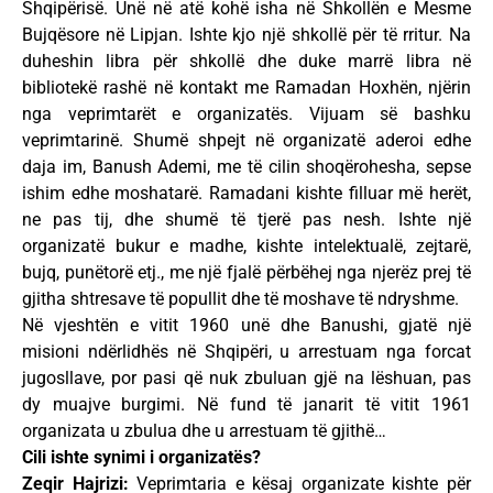
Shqipërisë. Unë në atë kohë isha në Shkollën e Mesme
Bujqësore në Lipjan. Ishte kjo një shkollë për të rritur. Na
duheshin libra për shkollë dhe duke marrë libra në
bibliotekë rashë në kontakt me Ramadan Hoxhën, njërin
nga veprimtarët e organizatës. Vijuam së bashku
veprimtarinë. Shumë shpejt në organizatë aderoi edhe
daja im, Banush Ademi, me të cilin shoqërohesha, sepse
ishim edhe moshatarë. Ramadani kishte filluar më herët,
ne pas tij, dhe shumë të tjerë pas nesh. Ishte një
organizatë bukur e madhe, kishte intelektualë, zejtarë,
bujq, punëtorë etj., me një fjalë përbëhej nga njerëz prej të
gjitha shtresave të popullit dhe të moshave të ndryshme.
Në vjeshtën e vitit 1960 unë dhe Banushi, gjatë një
misioni ndërlidhës në Shqipëri, u arrestuam nga forcat
jugosllave, por pasi që nuk zbuluan gjë na lëshuan, pas
dy muajve burgimi. Në fund të janarit të vitit 1961
organizata u zbulua dhe u arrestuam të gjithë…
Cili ishte synimi i organizatës?
Zeqir Hajrizi:
Veprimtaria e kësaj organizate kishte për