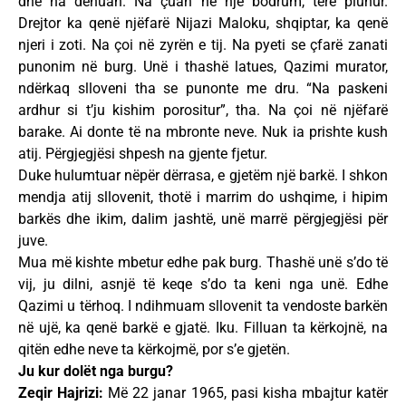
dhe na dënuan. Na çuan në një bodrum, tërë pluhur.
Drejtor ka qenë njëfarë Nijazi Maloku, shqiptar, ka qenë
njeri i zoti. Na çoi në zyrën e tij. Na pyeti se çfarë zanati
punonim në burg. Unë i thashë latues, Qazimi murator,
ndërkaq slloveni tha se punonte me dru. “Na paskeni
ardhur si t’ju kishim porositur”, tha. Na çoi në njëfarë
barake. Ai donte të na mbronte neve. Nuk ia prishte kush
atij. Përgjegjësi shpesh na gjente fjetur.
Duke hulumtuar nëpër dërrasa, e gjetëm një barkë. I shkon
mendja atij sllovenit, thotë i marrim do ushqime, i hipim
barkës dhe ikim, dalim jashtë, unë marrë përgjegjësi për
juve.
Mua më kishte mbetur edhe pak burg. Thashë unë s’do të
vij, ju dilni, asnjë të keqe s’do ta keni nga unë. Edhe
Qazimi u tërhoq. I ndihmuam sllovenit ta vendoste barkën
në ujë, ka qenë barkë e gjatë. Iku. Filluan ta kërkojnë, na
qitën edhe neve ta kërkojmë, por s’e gjetën.
Ju kur dolët nga burgu?
Zeqir Hajrizi:
Më 22 janar 1965, pasi kisha mbajtur katër