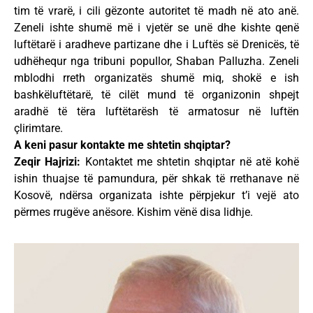
tim të vrarë, i cili gëzonte autoritet të madh në ato anë.
Zeneli ishte shumë më i vjetër se unë dhe kishte qenë
luftëtarë i aradheve partizane dhe i Luftës së Drenicës, të
udhëhequr nga tribuni popullor, Shaban Palluzha. Zeneli
mblodhi rreth organizatës shumë miq, shokë e ish
bashkëluftëtarë, të cilët mund të organizonin shpejt
aradhë të tëra luftëtarësh të armatosur në luftën
çlirimtare.
A keni pasur kontakte me shtetin shqiptar?
Zeqir Hajrizi:
Kontaktet me shtetin shqiptar në atë kohë
ishin thuajse të pamundura, për shkak të rrethanave në
Kosovë, ndërsa organizata ishte përpjekur t’i vejë ato
përmes rrugëve anësore. Kishim vënë disa lidhje.