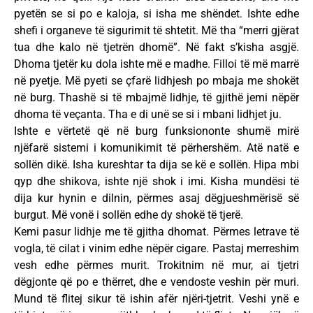
pyetën se si po e kaloja, si isha me shëndet. Ishte edhe
shefi i organeve të sigurimit të shtetit. Më tha “merri gjërat
tua dhe kalo në tjetrën dhomë”. Në fakt s’kisha asgjë.
Dhoma tjetër ku dola ishte më e madhe. Filloi të më marrë
në pyetje. Më pyeti se çfarë lidhjesh po mbaja me shokët
në burg. Thashë si të mbajmë lidhje, të gjithë jemi nëpër
dhoma të veçanta. Tha e di unë se si i mbani lidhjet ju.
Ishte e vërtetë që në burg funksiononte shumë mirë
njëfarë sistemi i komunikimit të përhershëm. Atë natë e
sollën dikë. Isha kureshtar ta dija se kë e sollën. Hipa mbi
qyp dhe shikova, ishte një shok i imi. Kisha mundësi të
dija kur hynin e dilnin, përmes asaj dëgjueshmërisë së
burgut. Më vonë i sollën edhe dy shokë të tjerë.
Kemi pasur lidhje me të gjitha dhomat. Përmes letrave të
vogla, të cilat i vinim edhe nëpër cigare. Pastaj merreshim
vesh edhe përmes murit. Trokitnim në mur, ai tjetri
dëgjonte që po e thërret, dhe e vendoste veshin për muri.
Mund të flitej sikur të ishin afër njëri-tjetrit. Veshi ynë e