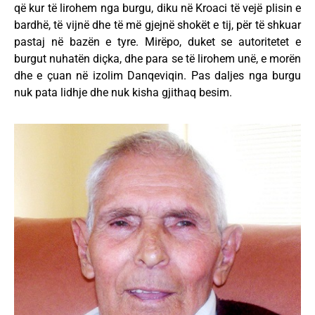
që kur të lirohem nga burgu, diku në Kroaci të vejë plisin e
bardhë, të vijnë dhe të më gjejnë shokët e tij, për të shkuar
pastaj në bazën e tyre. Mirëpo, duket se autoritetet e
burgut nuhatën diçka, dhe para se të lirohem unë, e morën
dhe e çuan në izolim Danqeviqin. Pas daljes nga burgu
nuk pata lidhje dhe nuk kisha gjithaq besim.