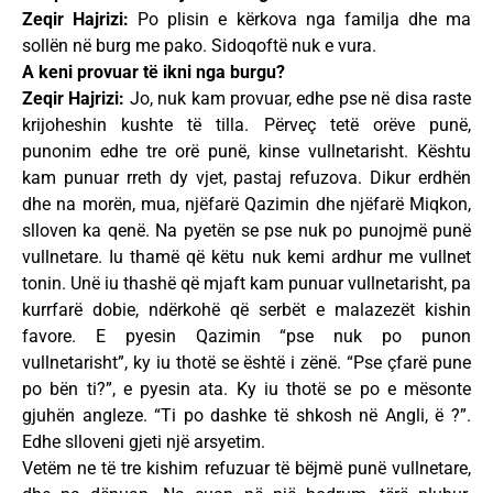
Zeqir Hajrizi:
Po plisin e kërkova nga familja dhe ma
sollën në burg me pako. Sidoqoftë nuk e vura.
A keni provuar të ikni nga burgu?
Zeqir Hajrizi:
Jo, nuk kam provuar, edhe pse në disa raste
krijoheshin kushte të tilla. Përveç tetë orëve punë,
punonim edhe tre orë punë, kinse vullnetarisht. Kështu
kam punuar rreth dy vjet, pastaj refuzova. Dikur erdhën
dhe na morën, mua, njëfarë Qazimin dhe njëfarë Miqkon,
slloven ka qenë. Na pyetën se pse nuk po punojmë punë
vullnetare. Iu thamë që këtu nuk kemi ardhur me vullnet
tonin. Unë iu thashë që mjaft kam punuar vullnetarisht, pa
kurrfarë dobie, ndërkohë që serbët e malazezët kishin
favore. E pyesin Qazimin “pse nuk po punon
vullnetarisht”, ky iu thotë se është i zënë. “Pse çfarë pune
po bën ti?”, e pyesin ata. Ky iu thotë se po e mësonte
gjuhën angleze. “Ti po dashke të shkosh në Angli, ë ?”.
Edhe slloveni gjeti një arsyetim.
Vetëm ne të tre kishim refuzuar të bëjmë punë vullnetare,