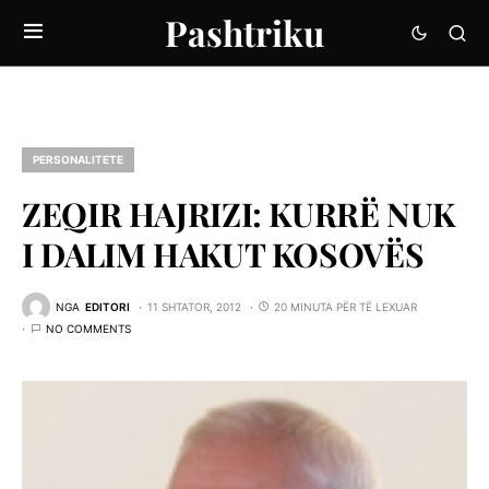
Pashtriku
PERSONALITETE
ZEQIR HAJRIZI: KURRË NUK
I DALIM HAKUT KOSOVËS
NGA
EDITORI
11 SHTATOR, 2012
20 MINUTA PËR TË LEXUAR
NO COMMENTS